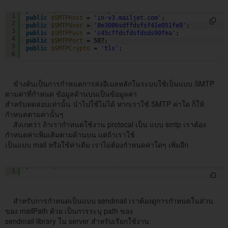
public
$protocol
= 
'smtp'
; 
1
public
$SMTPHost
= 
'in-v3.mailjet.com'
;
2
public
$SMTPUser
= 
'8e3086sdffdsfsf41e051fe9'
;
3
public
$SMTPPass
= 
'c45cffdsfdsfdsds90fea'
;
4
public
$SMTPPort
= 587;
5
public
$SMTPCrypto
= 
'tls'
;
6
ข้างต้นเป็นการกำหนดการส่งอีเมลหลักในระบบใช้เป็นแบบ SMTP
ตามค่าที่กำหนด ข้อมูลด้านบนเป็นข้อมูลค่า
สำหรับทดสอบเท่านั้น นำไปใช้ไม่ได้ หากเราใช้ SMTP ค่าใด ก็ให้
กำหนดตามค่านั้นๆ
สังเกตว่า ถ้าเรากำหนดใช้งาน protocal เป็น แบบ smtp เราต้อง
กำหนดค่าเพิ่มเติมตามด้านบน แต่ถ้าเราใช้
เป็นแบบ mail หรือใช้ค่าเดิม เราไม่ต้องกำหนดค่าใดๆ เพิ่มอีก
public
$protocol
= 
'mail'
;
1
สำหรับการกำหนดเป็นแบบ sendmail เราต้องดูการกำหนดในส่วน
ของ mailPath ด้วย เป็นการระบุ path ของ
sendmail library ใน server สำหรับเรียกใช้งาน