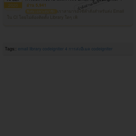
กำลังอ่านเนื้อหานี้อยู่
อ่าน 5,941
2020
เราสามารถใช้คำสั่งสำหรับส่ง Email
พิเศษ เฉพาะสมาชิก
ใน CI โดยไม่ต้องติดตั้ง Library ใดๆ เพิ
Tags::
email library
codeigniter 4
การส่งอีเมล
codeigniter