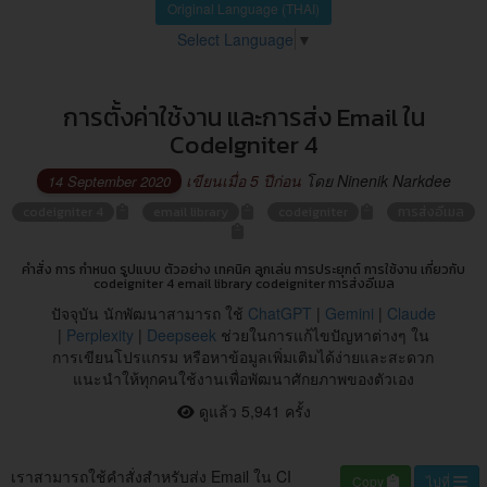
Original Language (THAI)
Select Language
▼
การตั้งค่าใช้งาน และการส่ง Email ใน
CodeIgniter 4
เขียนเมื่อ 5 ปีก่อน
โดย Ninenik Narkdee
14 September 2020
codeigniter 4
email library
codeigniter
การส่งอีเมล
คำสั่ง การ กำหนด รูปแบบ ตัวอย่าง เทคนิค ลูกเล่น การประยุกต์ การใช้งาน เกี่ยวกับ
codeigniter 4 email library codeigniter การส่งอีเมล
ปัจจุบัน นักพัฒนาสามารถ ใช้
ChatGPT
|
Gemini
|
Claude
|
Perplexity
|
Deepseek
ช่วยในการแก้ไขปัญหาต่างๆ ใน
การเขียนโปรแกรม หรือหาข้อมูลเพิ่มเติมได้ง่ายและสะดวก
แนะนำให้ทุกคนใช้งานเพื่อพัฒนาศักยภาพของตัวเอง
ดูแล้ว 5,941 ครั้ง
เราสามารถใช้คำสั่งสำหรับส่ง Email ใน CI
Copy
ไปที่