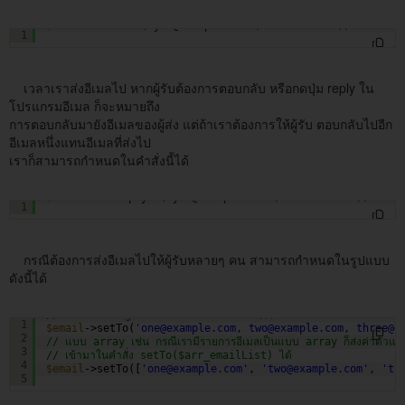
$email
->setFrom(
'you@example.com'
, 
'Your Name'
);
1
เวลาเราส่งอีเมลไป หากผู้รับต้องการตอบกลับ หรือกดปุ่ม reply ใน
โปรแกรมอีเมล ก็จะหมายถึง
การตอบกลับมายังอีเมลของผู้ส่ง แต่ถ้าเราต้องการให้ผู้รับ ตอบกลับไปอีก
อีเมลหนึ่งแทนอีเมลที่ส่งไป
เราก็สามารถกำหนดในคำสั่งนี้ได้
$email
->setReplyTo(
'you@example.com'
, 
'Your Name'
);
1
กรณีต้องการส่งอีเมลไปให้ผู้รับหลายๆ คน สามารถกำหนดในรูปแบบ
ดังนี้ได้
// แบบ string ข้อความคั่นด้วย comma (,)
1
$email
->setTo(
'one@example.com, two@example.com, three@e
2
// แบบ array เช่น กรณีเรามีรายการอีเมลเป็นแบบ array ก็ส่งค่าตัวแ
3
// เข้ามาในคำสั่ง setTo($arr_emailList) ได้
4
$email
->setTo([
'one@example.com'
, 
'two@example.com'
, 
'th
5