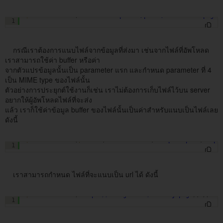
$email
->attach(WRITEPATH.
'uploads/photo/for-line-2.png'
,
1
กรณีเราต้องการแนบไฟล์จากข้อมูลที่ส่งมา เช่นจากไฟล์ที่อัพโหลด
เราสามารถใช้ค่า buffer หรือค่า
จากตัวแปรข้อมูลนั้นเป็น parameter แรก และกำหนด parameter ที่ 4
เป็น MIME type ของไฟล์นั้น
ตัวอย่างการประยุกต์ใช้งานก็เช่น เราไม่ต้องการเก็บไฟล์ไว้บน server
อยากให้ผู้อัพโหลดไฟล์ที่จะส่ง
แล้ว เราก็ใช้ค่าข้อมูล buffer ของไฟล์นั้นเป็นค่าสำหรับแนบเป็นไฟล์เลย
ดังนี้
$email
->attach(
$buffer
, 
'attachment'
, 
'report.pdf'
, 
'app
1
เราสามารถกำหนด ไฟล์ที่จะแนบเป็น url ได้ ดังนี้
$email
->attach(
'
https://i.imgur.com/nKLtn0j.png
'
); // แน
1