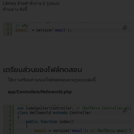
Library ด้วยคำสั่งง่าย 2 รูปแบบ
ด้านล่าง ดังนี้
$email
= \Config\Services::email();
1
// หรือ
2
$email
= service(
'email'
);
3
เตรียมส่วนของไฟล์ทดสอบ
ให้เราเตรียมส่วนของไฟล์ทดสอบตามรูปแบบดังนี้
app/Controllers/Helloworld.php
<?php 
namespace
App\Controllers; 
1
use
CodeIgniter\Controller; 
// เรียกใช้งาน Controller clas
2
class
Helloworld 
extends
Controller 
3
{
4
public
function
index() 
5
{  
6
$email
= service(
'email'
); 
// เรียกใช้งาน email l
7