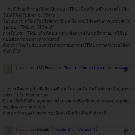
กรณีถ้าปกติเราส่งอีเมลเป็นแบบ HTML เป็นหลัก แต่ในบางครั้ง เป็น
ไปได้ที่ฝั่งผู้รับอีเมล จะใช้งาน
โปรแแกรม หรือเครื่องมือจัดการอีเมล ที่อาจจะไม่รองรับการแสดงผลใน
รูปแบบ HTML ตัว CI ก็จะทำ
การจัดแท็ก HTML แล้วส่งเป็นเฉพาะข้อความไป แต่ถ้าเราอยากได้รูป
แบบข้อความเฉพาะสำหรับกรณี
ดังกล่าว โดยไม่ต้องแยกหรือตัดจากข้อความ HTML เราก็สามารถใช้คำ
สั่งดังนี้ได้
// เนื้อหาอีเมลที่เป็นแบบข้อความอย่างเดียว
1
$email
->setAltMessage(
'This is the alternative message'
)
2
การเพิ่มความน่าเชื่อถือของอีเมล ในบางครั้ง จำเป็นต้องส่งข้อมูลบาง
อย่าง ไปใน header ของ
อีเมล เพื่อไม่ให้อีเมลถูกมองว่าเป็น spam หรือเพื่อตรวจสอบความถูกต้อง
ของอีเมล เราก็สามารถ
กำหนดส่วนของ header ของอีเมล เพิ่มเติม ด้วยคำสั่งดังนี้
$email
->setHeader(
'Header1'
, 
'Value1'
);
1
$email
->setHeader(
'Header2'
, 
'Value2'
);
2