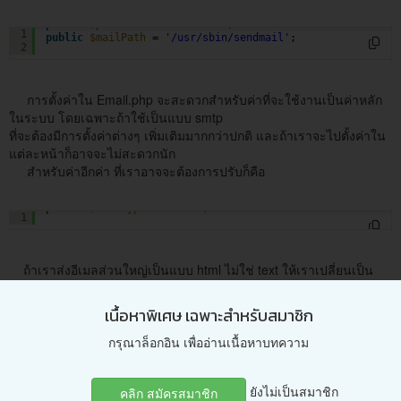
public
$protocol
= 
'sendmail'
; 
1
public
$mailPath
= 
'/usr/sbin/sendmail'
;
2
การตั้งค่าใน Email.php จะสะดวกสำหรับค่าที่จะใช้งานเป็นค่าหลัก
ในระบบ โดยเฉพาะถ้าใช้เป็นแบบ smtp
ที่จะต้องมีการตั้งค่าต่างๆ เพิ่มเติมมากกว่าปกติ และถ้าเราจะไปตั้งค่าใน
แต่ละหน้าก็อาจจะไม่สะดวกนัก
สำหรับค่าอีกค่า ที่เราอาจจะต้องการปรับก็คือ
public
$mailType
= 
'text'
;
1
ถ้าเราส่งอีเมลส่วนใหญ่เป็นแบบ html ไม่ใช่ text ให้เราเปลี่ยนเป็น
html แทน หรือถ้าใช้ค่าใดๆ เป็นส่วนใหญ่
ให้กำหนดเป็นค่านั้นๆ ไว้ก่อน เพราะเราสามารถปรับเปลี่ยนเพิ่มเติม ใน
เนื้อหาพิเศษ เฉพาะสำหรับสมาชิก
ขึ้นตอนเรียกใช้ ถ้าจำเป็น
กรุณาล็อกอิน เพื่ออ่านเนื้อหาบทความ
การตั้งค่าในขั้นตอนการเรียกใช้งาน
ยังไม่เป็นสมาชิก
คลิก สมัครสมาชิก