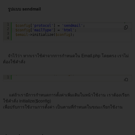
รูปแบบ sendmail
$email
= service(
'email'
); 
// เรียกใช้งาน email library
1
$config
[
'protocol'
] = 
'sendmail'
;
2
$config
[
'mailType'
] = 
'html'
;
3
$email
->initialize(
$config
);
4
จำไว้ว่า หากเราใช้ค่าจากการกำหนดใน Email.php โดยตรง เราไม่
ต้องใช้คำสั่ง
$email
->initialize(
$config
);
1
แต่ถ้าเรามีการกำหนดการตั้งค่าเพิ่มเติมในหน้าใช้งาน เราต้องเรียก
ใช้คำสั่ง initialize($config)
เพื่อปรับการใช้งานการตั้งค่า เป็นตามที่กำหนดในขณะเรียกใช้งาน