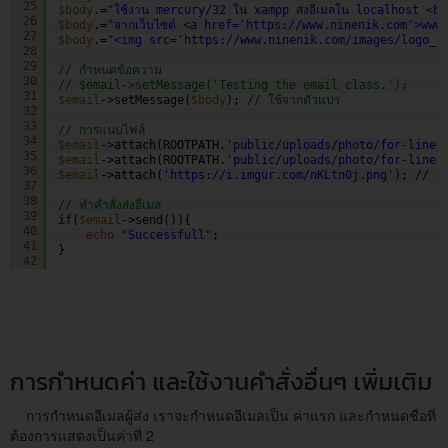
25
$body
.=
"ใช้งาน mercury/32 ใน xampp ส่งอีเมลใน localhost <br
26
$body
.=
"จากเว็บไซต์ <a href='
https://www.ninenik.com
'>www
27
$body
.=
"<img src='
https://www.ninenik.com/images/logo_0
28
29
// กำหนดข้อความ     
30
// $email->setMessage('Testing the email class.');
31
$email
->setMessage(
$body
); 
// ใช้จากตัวแปร
32
33
// การแนบไฟล์
34
$email
->attach(ROOTPATH.
'public/uploads/photo/for-line-
35
$email
->attach(ROOTPATH.
'public/uploads/photo/for-line-
36
$email
->attach(
'
https://i.imgur.com/nKLtn0j.png
'
); // แ
37
38
// ทำคำสั่งส่งอีเมล
39
if
(
$email
->send()){
40
echo
"Successfull"
;
41
}
42
การกำหนดค่า และใช้งานคำสั่งอื่นๆ เพิ่มเติม
การกำหนดอีเมลผู้ส่ง เราจะกำหนดอีเมลเป็น ค่าแรก และกำหนดชื่อที่
ต้องการแสดงเป็นค่าที่ 2