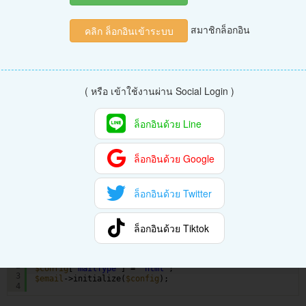
นอกจากเราจะสามารถกำหนดการตั้งค่าหลักที่ไฟล์ Email.php ตามที่
กล่าวไปแล้วด้านบน เรายังสามารถกำหนด
สมาชิกล็อกอิน
คลิก ล็อกอินเข้าระบบ
รูปแบบการตั้งค่าเฉพาะการเรียกใช้งานในหน้านั้นๆ ได้ดังนี้
รูปแบบ smtp
( หรือ เข้าใช้งานผ่าน Social Login )
$email
= service(
'email'
); 
// เรียกใช้งาน email library
1
$config
[
'protocol'
] = 
'smtp'
;
2
$config
[
'SMTPHost'
] = 
'in-v3.mailjet.com'
;
3
$config
[
'SMTPUser'
] = 
'8e308660xxxxxxxxxx1e051fe9'
;
ล็อกอินด้วย Line
4
$config
[
'SMTPPass'
] = 
'c45cff79fxxxxxxxxxx674990fea'
;
5
$config
[
'SMTPPort'
] = 587; 
// 25
6
$config
[
'SMTPCrypto'
] = 
'tls'
;
ล็อกอินด้วย Google
7
$config
[
'mailType'
] = 
'html'
;
8
$email
->initialize(
$config
);
9
ล็อกอินด้วย Twitter
รูปแบบ mail
ล็อกอินด้วย Tiktok
$email
= service(
'email'
); 
// เรียกใช้งาน email library
1
$config
[
'protocol'
] = 
'mail'
;
2
$config
[
'mailType'
] = 
'html'
;
3
$email
->initialize(
$config
);
4