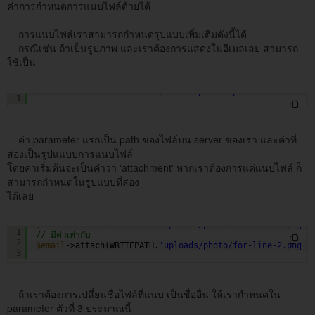
ค่าการกำหนดการแนบไฟล์ด้วยได้
การแนบไฟล์เราสามารถกำหนดรุปแบบเพิ่มเติมดังนี้ได้
กรณีเช่น ถ้าเป็นรูปภาพ และเราต้องการแสดงในอีเมลเลย สามารถ
ใช้เป็น
$email
->attach(ROOTPATH.
'public/uploads/photo/for-line-1
1
ค่า parameter แรกเป็น path ของไฟล์บน server ของเรา และค่าที่
สองเป็นรูปแแบบการแนบไฟล์
โดยค่าเริ่มต้นจะเป็นคำว่า 'attachment' หากเราต้องการแค่แนบไฟล์ ก็
สามารถกำหนดในรูปแบบที่สอง
ได้เลย
$email
->attach(WRITEPATH.
'uploads/photo/for-line-2.png'
)
1
// มีค่าเท่ากับ
2
$email
->attach(WRITEPATH.
'uploads/photo/for-line-2.png'
,
3
ถ้าเราต้องการเปลี่ยนชื่อไฟล์ที่แนบ เป็นชื่ออื่น ให้เรากำหนดใน
parameter ตัวที่ 3 ประมาณนี้