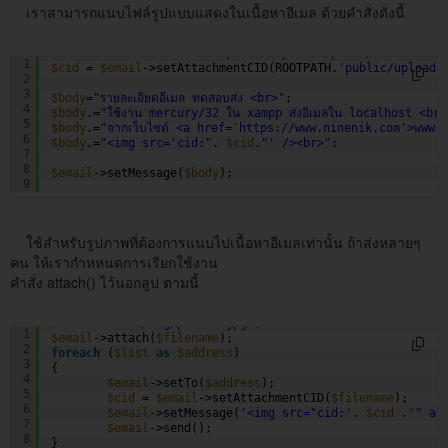
เราสามารถแนบไฟล์รูปแบบแสดงในเนื้อหาอีเมล ด้วยคำสั่งดังนี้
$email
->attach(ROOTPATH.
'public/uploads/photo/for-line-2
1
$cid
= 
$email
->setAttachmentCID(ROOTPATH.
'public/uploads
2
3
$body
=
"รายละเอียดอีเมล ทดสอบส่ง <br>"
;
4
$body
.=
"ใช้งาน mercury/32 ใน xampp ส่งอีเมลใน localhost <br>
5
$body
.=
"จากเว็บไซต์ <a href='
https://www.ninenik.com
'>www.
6
$body
.=
"<img src='cid:"
. 
$cid
.
"' /><br>"
;   
7
8
$email
->setMessage(
$body
);
9
ใช้สำหรับรูปภาพที่ต้องการแนบไปเนื้อหาอีเมลเท่านั้น ถ้าส่งหลายๆ
คน ให้เรากำหหนดการเรียกใช้งาน
คำสั่ง attach() ไว้นอกลูป ตามนี้
$filename
= 
'/img/photo1.jpg'
;
1
$email
->attach(
$filename
);
2
foreach
(
$list
as
$address
)
3
{
4
$email
->setTo(
$address
);
5
$cid
= 
$email
->setAttachmentCID(
$filename
);
6
$email
->setMessage(
'<img src="cid:'
. 
$cid
.
'" al
7
$email
->send();
8
}