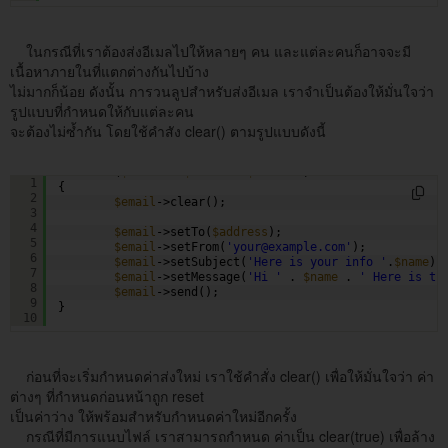
ในกรณีที่เราต้องส่งอีเมลไปให้หลายๆ คน และแต่ละคนก็อาจจะมี
เนื้อหาภายในที่แตกต่างกันไปบ้าง
ไม่มากก็น้อย ดังนั้น การวนลูปสำหรับส่งอีเมล เราจำเป็นต้องให้มั่นใจว่า
รูปแบบที่กำหนดให้กับแต่ละคน
จะต้องไม่ซ้ำกัน โดยใช้คำสัง clear() ตามรูปแบบดังนี้
foreach
(
$list
as
$name
=> 
$address
)
1
{
2
$email
->clear();
3
4
$email
->setTo(
$address
);
5
$email
->setFrom(
'your@example.com'
);
6
$email
->setSubject(
'Here is your info '
.
$name
);
7
$email
->setMessage(
'Hi '
. 
$name
. 
' Here is th
8
$email
->send();
9
}
10
ก่อนที่จะเริ่มกำหนดค่าส่งใหม่ เราใช้คำสั่ง clear() เพื่อให้มั่นใจว่า ค่า
ต่างๆ ที่กำหนดก่อนหน้าถูก reset
เป็นค่าว่าง ให้พร้อมสำหรับกำหนดค่าใหม่อีกครั้ง
กรณีที่มีการแนบไฟล์ เราสามารถกำหนด ค่าเป็น clear(true) เพื่อล้าง