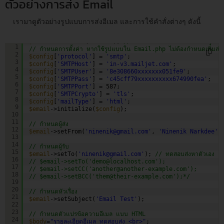
ตัวอย่างการส่ง Email
เรามาดูตัวอย่างรูปแบบการส่งอีเมล และการใช้คำสั่งต่างๆ ดังนี้
$email
= service(
'email'
); 
// เรียกใช้งาน email library
1
// กำหนดการตั้งค่า หากใช้รูปแบบใน Email.php ไม่ต้องกำหนดเพิ่มส่วน
2
$config
[
'protocol'
] = 
'smtp'
;
3
$config
[
'SMTPHost'
] = 
'in-v3.mailjet.com'
;
4
$config
[
'SMTPUser'
] = 
'8e308660xxxxxxx051fe9'
;
5
$config
[
'SMTPPass'
] = 
'c45cff79xxxxxxxxxx674990fea'
;
6
$config
[
'SMTPPort'
] = 587;
7
$config
[
'SMTPCrypto'
] = 
'tls'
;
8
$config
[
'mailType'
] = 
'html'
;
9
$email
->initialize(
$config
);
10
11
// กำหนดผู้ส่ง      
12
$email
->setFrom(
'ninenik@gmail.com'
, 
'Ninenik Narkdee'
)
13
14
// กำหนดผู้รับ
15
$email
->setTo(
'ninenik@gmail.com'
); 
// ทดสอบส่งหาตัวเอง
16
// $email->setTo('demo@localhost.com');
17
// $email->setCC('another@another-example.com');
18
// $email->setBCC('them@their-example.com');*/
19
20
// กำหนดหัวเรื่อง
21
$email
->setSubject(
'Email Test'
);
22
23
// กำหนดตัวแปรข้อความอีเมล แบบ HTML 
24
$body
=
"รายละเอียดอีเมล ทดสอบส่ง <br>"
;