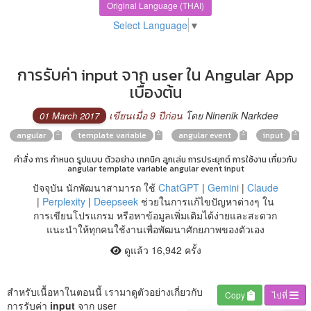
Original Language (THAI)
Select Language
▼
การรับค่า input จาก user ใน Angular App
เบื้องต้น
เขียนเมื่อ 9 ปีก่อน
โดย Ninenik Narkdee
01 March 2017
angular
template variable
angular event
input
คำสั่ง การ กำหนด รูปแบบ ตัวอย่าง เทคนิค ลูกเล่น การประยุกต์ การใช้งาน เกี่ยวกับ
angular template variable angular event input
ปัจจุบัน นักพัฒนาสามารถ ใช้
ChatGPT
|
Gemini
|
Claude
|
Perplexity
|
Deepseek
ช่วยในการแก้ไขปัญหาต่างๆ ใน
การเขียนโปรแกรม หรือหาข้อมูลเพิ่มเติมได้ง่ายและสะดวก
แนะนำให้ทุกคนใช้งานเพื่อพัฒนาศักยภาพของตัวเอง
ดูแล้ว 16,942 ครั้ง
สำหรับเนื้อหาในตอนนี้ เรามาดูตัวอย่างเกี่ยวกับ
Copy
ไปที่
การรับค่า
input
จาก user