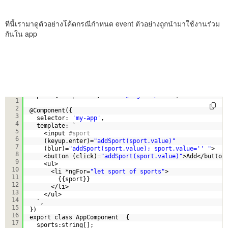
ทีนี้เรามาดูตัวอย่างโค้ดกรณีกำหนด event ตัวอย่างถูกนำมาใช้งานร่วม
กันใน app
import { Component } from 
'@angular/core'
;
1
2
@Component({
3
selector: 
'my-app'
,
4
template: `
5
<input
#sport
6
(keyup.enter)=
"addSport(sport.value)"
7
(blur)=
"addSport(sport.value); sport.value='' "
>
8
<button (click)=
"addSport(sport.value)"
>Add</button
9
<ul>
10
<li *ngFor=
"let sport of sports"
>
11
{{sport}}
12
</li>
13
</ul>
14
`,
15
})
16
export class AppComponent  { 
17
sports:string[];