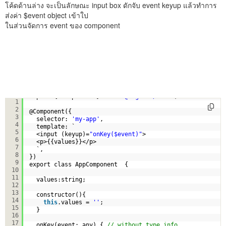
โค้ดด้านล่าง จะเป็นลักษณะ input box ดักจับ event keyup แล้วทำการ
ส่งค่า $event object เข้าใป
ในส่วนจัดการ event ของ component
import { Component } from 
'@angular/core'
;
1
2
@Component({
3
selector: 
'my-app'
,
4
template: `
5
<input (keyup)=
"onKey($event)"
>
6
<p>{{values}}</p>
7
`,
8
})
9
export class AppComponent  { 
10
11
values:string;
12
13
constructor(){
14
this
.values = 
''
;
15
}
16
17
onKey(event: any) { 
// without type info