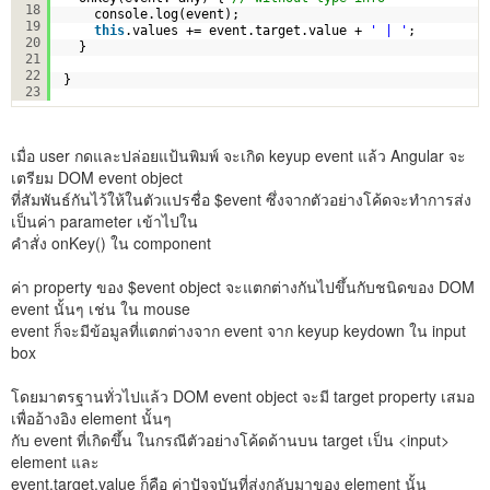
18
console.log(event);
19
this
.values += event.target.value + 
' | '
;
20
}
21
22
}
23
เมื่อ user กดและปล่อยแป้นพิมพ์ จะเกิด keyup event แล้ว Angular จะ
เตรียม DOM event object
ที่สัมพันธ์กันไว้ให้ในตัวแปรชื่อ $event ซึ่งจากตัวอย่างโค้ดจะทำการส่ง
เป็นค่า parameter เข้าไปใน
คำสั่ง onKey() ใน component
ค่า property ของ $event object จะแตกต่างกันไปขึ้นกับชนิดของ DOM
event นั้นๆ เช่น ใน mouse
event ก็จะมีข้อมูลที่แตกต่างจาก event จาก keyup keydown ใน input
box
โดยมาตรฐานทั่วไปแล้ว DOM event object จะมี target property เสมอ
เพื่ออ้างอิง element นั้นๆ
กับ event ที่เกิดขึ้น ในกรณีตัวอย่างโค้ดด้านบน target เป็น <input>
element และ
event.target.value ก็คือ ค่าปัจจุบันที่ส่งกลับมาของ element นั้น