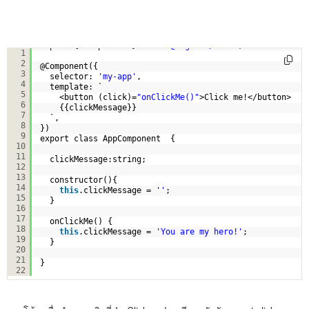
import { Component } from 
'@angular/core'
;
1
2
@Component({
3
selector: 
'my-app'
,
4
template: `
5
<button (click)=
"onClickMe()"
>Click me!</button>
6
{{clickMessage}} 
7
`,
8
})
9
export class AppComponent  { 
10
11
clickMessage:string;
12
13
constructor(){
14
this
.clickMessage = 
''
;
15
}
16
17
onClickMe() {
18
this
.clickMessage = 
'You are my hero!'
;
19
}
20
21
}
22