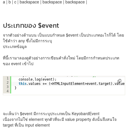
a | b | c | backspace | backspace | backspace |
ประเภทของ $event
จากตัวอย่างด้านบน เป็นแบบกำหนด $event เป็นประเภทอะไรก็ได้ โดย
ใช้คำว่า any ซึ่งไม่มีการระบุ
ประเภทข้อมูล
ที่นี้เรามาลองดูตัวอย่างการเขียนคำสั่งใหม่ โดยมีการกำหนดประเภท
ของ event เข้าไป
onKey(event: KeyboardEvent) { 
// with type info
1
console.log(event);
2
this
.values += (<HTMLInputElement>event.target).value 
3
}
4
จะเห็นว่า $event มีการระบุประเภทเป็น KeyobardEvent
เนื่องจากไม่ใช่ element ทุกตัวที่จะมี value property ดังนั้นจึงสนใจ
target ที่เป็น input element