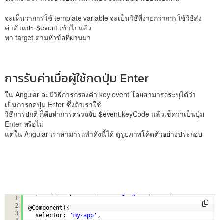
จะเห็นว่าการใช้ template variable จะเป็นวิธีที่ง่ายกว่าการใช้วิธีส่ง
ค่าตัวแปร $event เข้าไปแล้ว
หา target ตามหัวข้อที่ผ่านมา
การรับค่าเมื่อผู้ใช้กดปุ่ม Enter
ใน Angular จะมีวิธีการกรองค่า key event โดยสามารถระบุได้ว่า
เป็นการกดปุ่ม Enter ซึ่งถ้าเราใช้
วิธีการปกติ ก็คือทำการตรวจจับ $event.keyCode แล้วเช็คว่าเป็นปุ่ม
Enter หรือไม่
แต่ใน Angular เราสามารถทำดังนี้ได้ ดูรูปภาพโค้ดตัวอย่างประกอบ
import { Component } from 
'@angular/core'
;
1
2
@Component({
3
selector: 
'my-app'
,