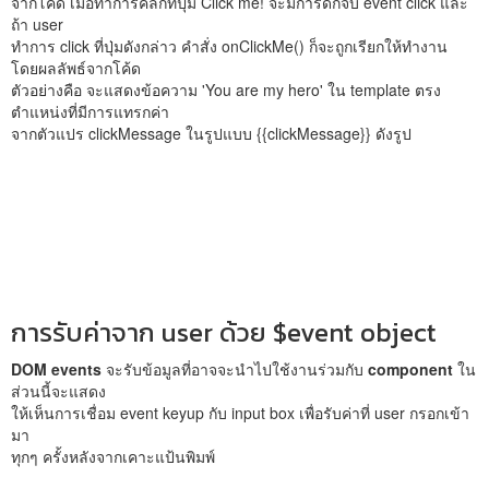
จากโค้ด เมื่อทำการคลิกที่ปุ่ม Click me! จะมีการดักจับ event click และ
ถ้า user
ทำการ click ที่ปุ่มดังกล่าว คำสั่ง onClickMe() ก็จะถูกเรียกให้ทำงาน
โดยผลลัพธ์จากโค้ด
ตัวอย่างคือ จะแสดงข้อความ 'You are my hero' ใน template ตรง
ตำแหน่งที่มีการแทรกค่า
จากตัวแปร clickMessage ในรูปแบบ {{clickMessage}} ดังรูป
การรับค่าจาก user ด้วย $event object
DOM events
จะรับข้อมูลที่อาจจะนำไปใช้งานร่วมกับ
component
ใน
ส่วนนี้จะแสดง
ให้เห็นการเชื่อม event keyup กับ input box เพื่อรับค่าที่ user กรอกเข้า
มา
ทุกๆ ครั้งหลังจากเคาะแป้นพิมพ์