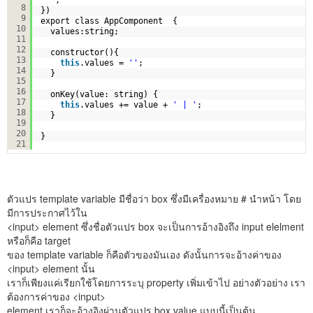
8
})
9
export class AppComponent  { 
10
values:string;
11
12
constructor(){
13
this
.values = 
''
;
14
}
15
16
onKey(value: string) {
17
this
.values += value + 
' | '
;
18
}
19
20
}
21
ตัวแปร template variable มีชื่อว่า box ซึ่งมีเครื่องหมาย # นำหน้า โดย
มีการประกาศไว้ใน
<input> element ซึ่งชื่อตัวแปร box จะเป็นการอ้างอิงถึง input elelment
หรือก็คือ target
ของ template variable ก็คือตัวของมันเอง ดังนั้นการจะอ้างค่าของ
<input> element นั้น
เราก็เพียงแค่เรียกใช้โดยการระบุ property เพิ่มเข้าไป อย่างตัวอย่าง เรา
ต้องการค่าของ <input>
element เราก็จะอ้างอิงผ่านตัวแปร box.value แบบนี้เป็นต้น