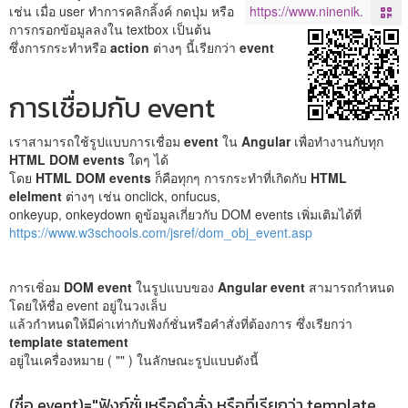
เช่น เมื่อ user ทำการคลิกลิ้งค์ กดปุ่ม หรือ
การกรอกข้อมูลลงใน textbox เป็นต้น
ซึ่งการกระทำหรือ
action
ต่างๆ นี้เรียกว่า
event
การเชื่อมกับ event
เราสามารถใช้รูปแบบการเชื่อม
event
ใน
Angular
เพื่อทำงานกับทุก
HTML DOM events
ใดๆ ได้
โดย
HTML DOM events
ก็คือทุกๆ การกระทำที่เกิดกับ
HTML
elelment
ต่างๆ เช่น onclick, onfucus,
onkeyup, onkeydown ดูข้อมูลเกี่ยวกับ DOM events เพิ่มเติมได้ที่
https://www.w3schools.com/jsref/dom_obj_event.asp
การเชิ่อม
DOM event
ในรูปแบบของ
Angular event
สามารถกำหนด
โดยให้ชื่อ event อยู่ในวงเล็บ
แล้วกำหนดให้มีค่าเท่ากับฟังก์ชั่นหรือคำสั่งที่ต้องการ ซึ่งเรียกว่า
template statement
อยู่ในเครื่องหมาย ( "" ) ในลักษณะรูปแบบดังนี้
(ชื่อ event)="ฟังก์ชั่นหรือคำสั่ง หรือที่เรียกว่า template