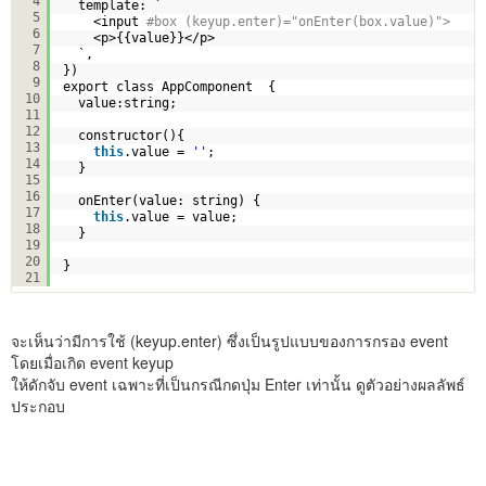
4
template: `
5
<input
#box (keyup.enter)="onEnter(box.value)">
6
<p>{{value}}</p>
7
`,
8
})
9
export class AppComponent  { 
10
value:string;
11
12
constructor(){
13
this
.value = 
''
;
14
}
15
16
onEnter(value: string) {
17
this
.value = value;
18
}
19
20
}
21
จะเห็นว่ามีการใช้ (keyup.enter) ซึ่งเป็นรูปแบบของการกรอง event
โดยเมื่อเกิด event keyup
ให้ดักจับ event เฉพาะที่เป็นกรณีกดปุ่ม Enter เท่านั้น ดูตัวอย่างผลลัพธ์
ประกอบ