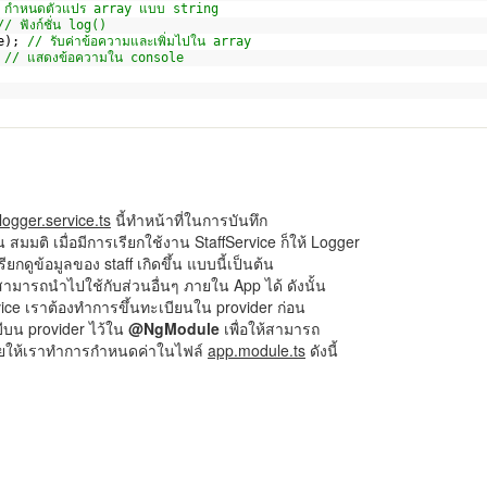
 กำหนดตัวแปร array แบบ string
// ฟังก์ชั่น log()
e); 
// รับค่าข้อความและเพิ่มไปใน array
 
// แสดงข้อความใน console
logger.service.ts
นี้ทำหน้าที่ในการบันทึก
สมมติ เมื่อมีการเรียกใช้งาน StaffService ก็ให้ Logger
ยกดูข้อมูลของ staff เกิดขึ้น แบบนี้เป็นต้น
ามารถนำไปใช้กับส่วนอื่นๆ ภายใน App ได้ ดังนั้น
vice เราต้องทำการขึ้นทะเบียนใน provider ก่อน
ีบน provider ไว้ใน
@NgModule
เพื่อให้สามารถ
โดยให้เราทำการกำหนดค่าในไฟล์
app.module.ts
ดังนี้