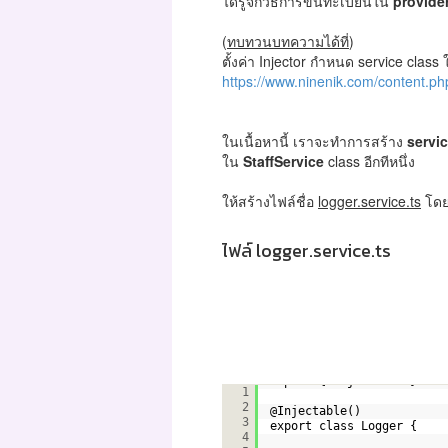
ได้รู้จักวิธีการขึ้นทะเบียนใน
provide
(
ทบทวนบทความได้ที่
)
ตั้งค่า Injector กำหนด service class
https://www.ninenik.com/content.ph
ในเนื้อหานี้ เราจะทำการสร้าง
servi
ใน
StaffService
class อีกทีหนึ่ง
ให้สร้างไฟล์ชื่อ
logger.service.ts
โดย
ไฟล์ logger.service.ts
import { Injectable } fro
1
2
@Injectable()
3
export class Logger {
4