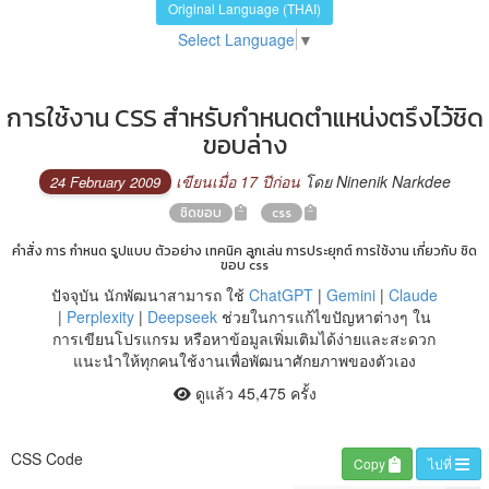
Original Language (THAI)
Select Language
▼
การใช้งาน CSS สำหรับกำหนดตำแหน่งตรึงไว้ชิด
ขอบล่าง
เขียนเมื่อ 17 ปีก่อน
โดย Ninenik Narkdee
24 February 2009
ชิดขอบ
css
คำสั่ง การ กำหนด รูปแบบ ตัวอย่าง เทคนิค ลูกเล่น การประยุกต์ การใช้งาน เกี่ยวกับ ชิด
ขอบ css
ปัจจุบัน นักพัฒนาสามารถ ใช้
ChatGPT
|
Gemini
|
Claude
|
Perplexity
|
Deepseek
ช่วยในการแก้ไขปัญหาต่างๆ ใน
การเขียนโปรแกรม หรือหาข้อมูลเพิ่มเติมได้ง่ายและสะดวก
แนะนำให้ทุกคนใช้งานเพื่อพัฒนาศักยภาพของตัวเอง
ดูแล้ว 45,475 ครั้ง
CSS Code
Copy
ไปที่