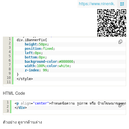
<style type=
"text/css"
>
1
div.iBannerFix{
2
height
:
50px
;
3
position
:
fixed
;
4
left
:
0px
;
5
bottom
:
0px
;
6
background-color
:
#000000
;
7
width
:
100%
;
color
:
white
;
8
z-index
: 
99
;
9
}
10
</style>
11
HTML Code
<
div
class
=
"iBannerFix"
>
1
<
p
align
=
"center"
>กำหนดข้อความ รูปภาพ หรือ ป้ายโฆษณาของคุณที่
2
</
div
>
3
ตัวอย่าง ดูจากด้านล่าง