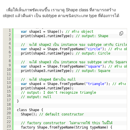
เพื่อให้เห็นภาพชัดเจนขึ้น เรามาดู Shape class ที่สามารถสร้าง
object แล้วคืนค่า เป็น subtype ตามชนิดประเภท type ที่ต้องการได้
void main() {
1
var
shape1 = Shape(); 
// สร้าง object
2
print(shape1.runtimeType); 
// output: Shape  
3
4
//  จะได้ shape2 เป็น instance ของ subtype เท่ากับ Circle
5
var
shape2 = Shape.fromTypeName(
"circle"
); 
// สร้าง ob
6
print(shape2.runtimeType); 
// output: Circle
7
8
//  จะได้ shape3 เป็น instance ของ subtype เท่ากับ Square
9
var
shape3 = Shape.fromTypeName(
"square"
); 
// สร้าง ob
10
print(shape3.runtimeType); 
// output: Square
11
12
//  จะได้ shape4 มีค่าเป็น null 
13
var
shape4 = Shape.fromTypeName(
"triangle"
); 
// สร้าง 
14
print(shape4.runtimeType); 
15
// output: I don't recognize triangle
16
// output: null  
17
}
18
19
class Shape {
20
Shape(); 
// default constructor
21
22
// factory constructor  ไม่สามารถใช้ this ในนี้ได้
23
factory Shape.fromTypeName(String typeName) {