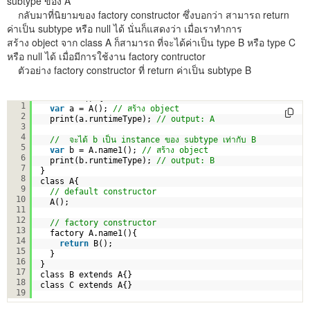
subtype ของ A
กลับมาที่นิยามของ factory constructor ซึ่งบอกว่า สามารถ return
ค่าเป็น subtype หรือ null ได้ นั่นก็แสดงว่า เมื่อเราทำการ
สร้าง object จาก class A ก็สามารถ ที่จะได้ค่าเป็น type B หรือ type C
หรือ null ได้ เมื่อมีการใช้งาน factory contructor
ตัวอย่าง factory constructor ที่ return ค่าเป็น subtype B
void main() {
1
var
a = A(); 
// สร้าง object
2
print(a.runtimeType); 
// output: A  
3
4
//  จะได้ b เป็น instance ของ subtype เท่ากับ B
5
var
b = A.name1(); 
// สร้าง object
6
print(b.runtimeType); 
// output: B
7
}
8
class A{
9
// default constructor
10
A();
11
12
// factory constructor
13
factory A.name1(){
14
return
B();
15
}
16
}
17
class B extends A{}
18
class C extends A{}
19