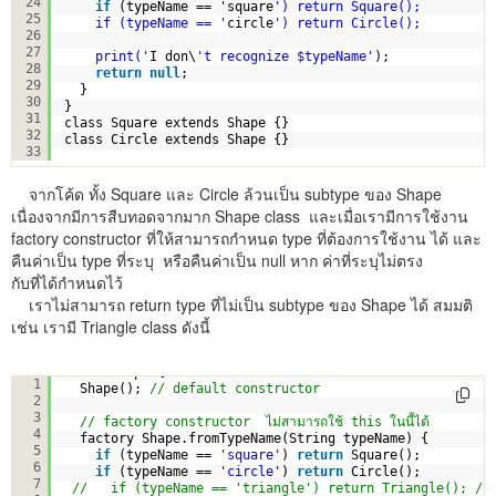
24
if
(typeName == 'square
') return Square();
25
if (typeName == '
circle
') return Circle();
26
27
print('
I don\
't recognize $typeName'
);
28
return
null
;
29
}
30
}
31
class Square extends Shape {}
32
class Circle extends Shape {}
33
จากโค้ด ทั้ง Square และ Circle ล้วนเป็น subtype ของ Shape
เนื่องจากมีการสืบทอดจากมาก Shape class และเมื่อเรามีการใช้งาน
factory constructor ที่ให้สามารถกำหนด type ที่ต้องการใช้งาน ได้ และ
คืนค่าเป็น type ที่ระบุ หรือคืนค่าเป็น null หาก ค่าที่ระบุไม่ตรง
กับที่ได้กำหนดไว้
เราไม่สามารถ return type ที่ไม่เป็น subtype ของ Shape ได้ สมมติ
เช่น เรามี Triangle class ดังนี้
class Shape {
1
Shape(); 
// default constructor
2
3
// factory constructor  ไม่สามารถใช้ this ในนี้ได้
4
factory Shape.fromTypeName(String typeName) {
5
if
(typeName == 
'square'
) 
return
Square();
6
if
(typeName == 
'circle'
) 
return
Circle();
7
//   if (typeName == 'triangle') return Triangle(); //