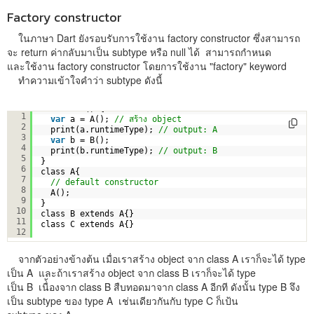
Factory constructor
ในภาษา Dart ยังรอบรับการใช้งาน factory constructor ซึ่งสามารถ
จะ return ค่ากลับมาเป็น subtype หรือ null ได้ สามารถกำหนด
และใช้งาน factory constructor โดยการใช้งาน "factory" keyword
ทำความเข้าใจคำว่า subtype ดังนี้
void main() {
1
var
a = A(); 
// สร้าง object
2
print(a.runtimeType); 
// output: A
3
var
b = B();
4
print(b.runtimeType); 
// output: B
5
}
6
class A{
7
// default constructor
8
A();
9
}
10
class B extends A{}
11
class C extends A{}
12
จากตัวอย่างข้างต้น เมื่อเราสร้าง object จาก class A เราก็จะได้ type
เป็น A และถ้าเราสร้าง object จาก class B เราก็จะได้ type
เป็น B เนื่้องจาก class B สืบทอดมาจาก class A อีกที ดังนั้น type B จึง
เป็น subtype ของ type A เช่นเดียวกันกับ type C ก็เป้น