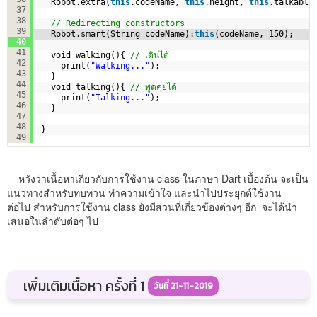
Robot.extra(
this
.codeName, 
this
.height, 
this
.talkable
37
38
// Redirecting constructors
39
Robot.smart(String codeName):
this
(codeName, 150);
40
41
void walking(){ 
// เดินได้
42
print(
"Walking..."
);
43
}
44
void talking(){ 
// พูดคุยได้
45
print(
"Talking..."
);
46
}
47
48
}
49
หวังว่าเนื้อหาเกี่ยวกับการใช้งาน class ในภาษา Dart เบื้องต้น จะเป็น
แนวทางสำหรับทบทวน ทำความเข้าใจ และนำไปประยุกต์ใช้งาน
ต่อไป สำหรับการใช้งาน class ยังมีส่วนที่เกี่ยวข้องต่างๆ อีก จะได้นำ
เสนอในลำดับต่อๆ ไป
เพิ่มเติมเนื้อหา ครั้งที่ 1
วันที่ 21-11-2019