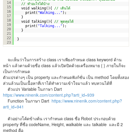
14
// ทำอะไรได้บ้าง
15
void walking(){ 
// เดินได้
16
print(
"Walking..."
);
17
}
18
void talking(){ 
// พูดคุยได้
19
print(
"Talking..."
);
20
}
21
22
}
23
จะเห็นว่าในการสร้าง class เราเพียงกำหนด class keyword ด้าน
หน้า แล้วตามด้วยชื่อ class แล้วเปิดปิดด้วยเครื่องหมาย { } ภายในก็จะ
เป็นการกำหนด
ตัวแปรต่างๆ เป็น property และกำหนดฟังก์ชั่น เป็น method โดยทั้งสอง
ส่วนล้วนเป็นเนื้อหาที่เราได้ทำความเข้าใจมาแล้ว ทบทวนได้ที่
ตัวแปร Variable ในภาษา Dart
https://www.ninenik.com/content.php?arti_id=939
Function ในภาษา Dart
https://www.ninenik.com/content.php?
arti_id=941
ตัวอย่างโค้ดข้างต้น เรากำหนด class ชื่อ Robot ประกอบด้วย
property ที่ชื่อ codeName, Height, walkable และ talkable และมี 2
method คือ