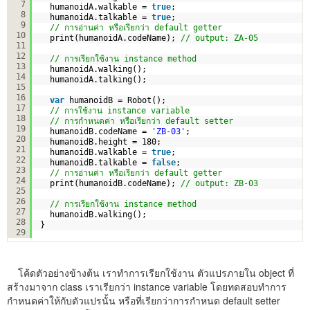
7
humanoidA.walkable = 
true
;
8
humanoidA.talkable = 
true
;
9
// การอ่านค่า หรือเรียกว่า default getter  
10
print(humanoidA.codeName); 
// output: ZA-05  
11
12
// การเรียกใช้งาน instance method   
13
humanoidA.walking();
14
humanoidA.talking();
15
16
var
humanoidB = Robot();
17
// การใช้งาน instance variable
18
// การกำหนดค่า หรือเรียกว่า default setter  
19
humanoidB.codeName = 
'ZB-03'
;
20
humanoidB.height = 180;
21
humanoidB.walkable = 
true
;
22
humanoidB.talkable = 
false
;
23
// การอ่านค่า หรือเรียกว่า default getter  
24
print(humanoidB.codeName); 
// output: ZB-03
25
26
// การเรียกใช้งาน instance method   
27
humanoidB.walking();
28
}
29
โค้ดตัวอย่างข้างต้น เราทำการเรียกใช้งาน ตัวแปรภายใน object ที่
สร้างมาจาก class เราเรียกว่า instance variable โดยทดสอบทำการ
กำหนดค่าให้กับตัวแปรนั้น หรือที่เรียกว่าการกำหนด default setter