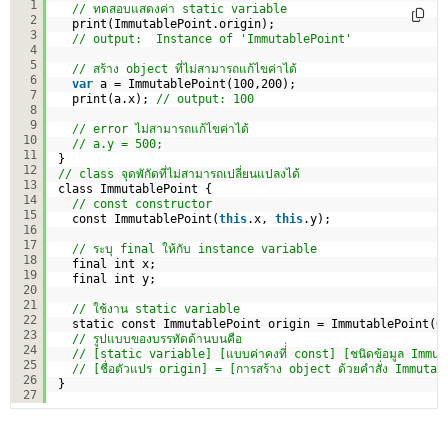
1
// ทดสอบแสดงค่า static variable
2
print(ImmutablePoint.origin);
3
// output:  Instance of 'ImmutablePoint'
4
5
// สร้าง object ที่ไม่สามารถแก้ไขค่าได้
6
var
a = ImmutablePoint(100,200);
7
print(a.x); 
// output: 100
8
9
// error ไม่สามารถแก้ไขค่าได้
10
// a.y = 500; 
11
}
12
// class จุดพักัดที่ไม่สามารถเปลี่ยนแปลงได้
13
class ImmutablePoint {
14
// const constructor
15
const ImmutablePoint(
this
.x, 
this
.y);
16
17
// ระบุ final ให้กับ instance variable
18
final int x;
19
final int y;
20
21
// ใช้งาน static variable
22
static const ImmutablePoint origin = ImmutablePoint(0
23
// รูปแบบของบรรทัดด้านบนคือ 
24
// [static variable] [แบบค่าคงที่่ const] [ชนิดข้อมูล Immu
25
// [ชื่อตัวแปร origin] = [การสร้าง object ด้วยคำสั่ง Immuta
26
}
27