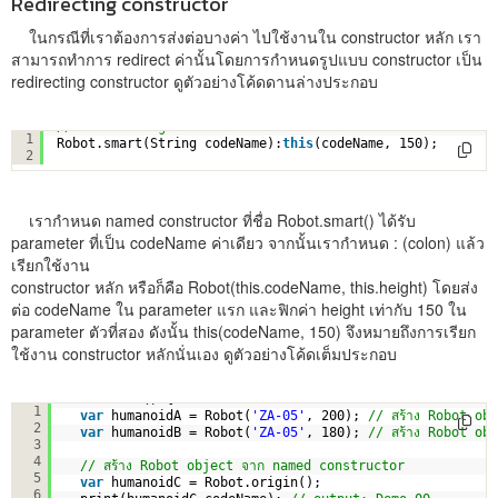
Redirecting constructor
ในกรณีที่เราต้องการส่งต่อบางค่า ไปใช้งานใน constructor หลัก เรา
สามารถทำการ redirect ค่านั้นโดยการกำหนดรูปแบบ constructor เป็น
redirecting constructor ดูตัวอย่างโค้ดดานล่างประกอบ
// Redirecting constructors
1
Robot.smart(String codeName):
this
(codeName, 150);
2
เรากำหนด named constructor ที่ชื่อ Robot.smart() ได้รับ
parameter ที่เป็น codeName ค่าเดียว จากนั้นเรากำหนด : (colon) แล้ว
เรียกใช้งาน
constructor หลัก หรือก็คือ Robot(this.codeName, this.height) โดยส่ง
ต่อ codeName ใน parameter แรก และฟิกค่า height เท่ากับ 150 ใน
parameter ตัวที่สอง ดังนั้น this(codeName, 150) จึงหมายถึงการเรียก
ใช้งาน constructor หลักนั่นเอง ดูตัวอย่างโค้ดเต็มประกอบ
void main () {
1
var
humanoidA = Robot(
'ZA-05'
, 200); 
// สร้าง Robot ob
2
var
humanoidB = Robot(
'ZA-05'
, 180); 
// สร้าง Robot ob
3
4
// สร้าง Robot object จาก named constructor
5
var
humanoidC = Robot.origin();
6