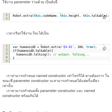
ใช้งาน parameter ร่วมด้วย เป็นดังนี้
// named constuctor with parameter
1
Robot.extra(
this
.codeName, 
this
.height, 
this
.talkable);
2
เวลาเรียกใช้งาน ก็จะได้เป็น
// สร้าง Robot object จาก named constructor และใช้งาน para
1
var
humanoidD = Robot.extra(
'EX-01'
, 300, 
true
);
2
if
(humanoidD.talkable){
3
humanoidD.talking(); 
// output: Talking...
4
}
5
เราสามารถกำหนด named constructor เท่าไหร่ก็ได้ ตามต้องการ ใน
ขณะที่ parameter constructor จะสามารถกำหนดได้แค่ครั้งเดียว
เท่านั้น
เราสามารถกำหนดทั้ง parameter constructor และ named
constructor พร้อมกันได้