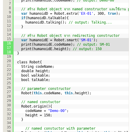
print(humanoidC.codeName); 
// output: Demo-00
7
8
// สร้าง Robot object จาก named constructor และใช้งาน p
9
var
humanoidD = Robot.extra(
'EX-01'
, 300, 
true
);
10
if
(humanoidD.talkable){
11
humanoidD.talking(); 
// output: Talking...
12
}
13
14
// สร้าง Robot object จาก redirecting constructor
15
var
humanoidE = Robot.smart(
'SM-01'
);
16
print(humanoidE.codeName); 
// output: SM-01
17
print(humanoidE.height); 
// output: 150
18
}
19
20
class Robot{
21
String codeName;
22
double height;
23
bool walkable;
24
bool talkable;
25
26
// parameter constructor
27
Robot(
this
.codeName, 
this
.height);
28
29
// named constuctor
30
Robot.origin(){
31
codeName = 
"Demo-00"
;
32
height = 150;
33
}
34
35
// named constuctor with parameter
36