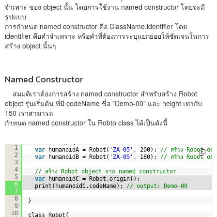
จำเพาะ ของ object นั้น โดยการใช้งาน named constructor โดยจะมี
รูปแบบ
การกำหนด named constructor คือ ClassName.identifier โดย
identifier คือคำจำเพราะ หรือคำที่ต้องการระบุแยกย่อยให้ชัดเจนในการ
สร้าง object นั้นๆ
Named Constructor
สมมติเราต้องการสร้าง named constructor สำหรับสร้าง Robot
object รุ่นเริ่มต้น ที่มี codeName ชื่อ "Demo-00" และ height เท่ากับ
150 เราสามารถ
กำหนด named constructor ใน Robto class ได้เป็นดังนี้
void main () {
1
var
humanoidA = Robot(
'ZA-05'
, 200); 
// สร้าง Robot ob
2
var
humanoidB = Robot(
'ZA-05'
, 180); 
// สร้าง Robot ob
3
4
// สร้าง Robot object จาก named constructor
5
var
humanoidC = Robot.origin();
6
print(humanoidC.codeName); 
// output: Demo-00
7
8
}
9
10
class Robot{