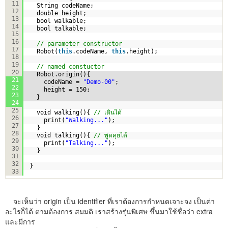
11
String codeName;
12
double height;
13
bool walkable;
14
bool talkable;
15
16
// parameter constructor
17
Robot(
this
.codeName, 
this
.height);
18
19
// named constuctor
20
Robot.origin(){
21
codeName = 
"Demo-00"
;
22
height = 150;
23
}
24
25
void walking(){ 
// เดินได้
26
print(
"Walking..."
);
27
}
28
void talking(){ 
// พูดคุยได้
29
print(
"Talking..."
);
30
}
31
32
}
33
จะเห็นว่า origin เป็น identifier ที่เราต้องการกำหนดเจาะจง เป็นค่า
อะไรก็ได้ ตามต้องการ สมมติ เราสร้างรุ่นพิเศษ ขึ้นมาใช้ชื่อว่า extra
และมีการ