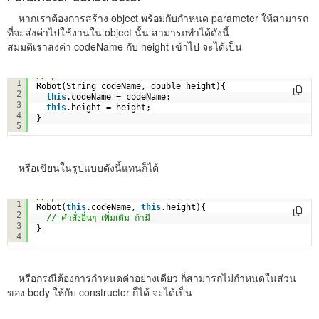
หากเราต้องการสร้าง object พร้อมกับกำหนด parameter ให้สามารถ
ที่จะส่งค่าไปใช้งานใน object นั้น สามารถทำได้ดังนี้
สมมติเราส่งค่า codeName กับ height เข้าไป จะได้เป็น
// parameter constructor
1
Robot(String codeName, double height){
2
this
.codeName = codeName;
3
this
.height = height;
4
}
5
หรือเขียนในรูปแบบดังนี้แทนก็ได้
// parameter constructor
1
Robot(
this
.codeName, 
this
.height){
2
// คำสั่งอื่นๆ เพิ่มเติม ถ้ามี
3
}
4
หรือกรณีต้องการกำหนดค่าอย่างเดียว ก็สามารถไม่กำหนดในส่วน
ของ body ให้กับ constructor ก็ได้ จะได้เป็น