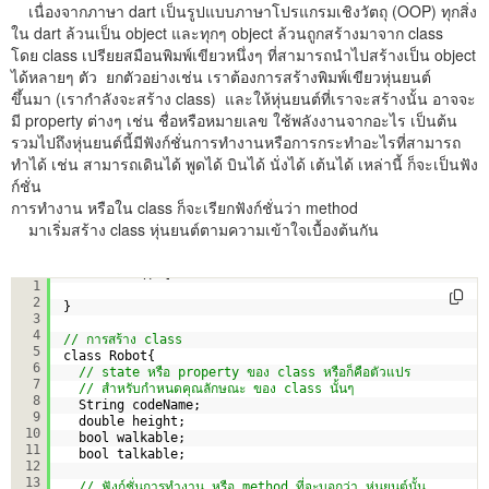
เนื่องจากภาษา dart เป็นรูปแบบภาษาโปรแกรมเชิงวัตถุ (OOP) ทุกสิ่ง
ใน dart ล้วนเป็น object และทุกๆ object ล้วนถูกสร้างมาจาก class
โดย class เปรียยสมือนพิมพ์เขียวหนึ่งๆ ที่สามารถนำไปสร้างเป็น object
ได้หลายๆ ตัว ยกตัวอย่างเช่น เราต้องการสร้างพิมพ์เขียวหุ่นยนต์
ขึ้นมา (เรากำลังจะสร้าง class) และให้หุ่นยนต์ที่เราจะสร้างนั้น อาจจะ
มี property ต่างๆ เช่น ชื่อหรือหมายเลข ใช้พลังงานจากอะไร เป็นต้น
รวมไปถึงหุ่นยนต์นี้มีฟังก์ชั่นการทำงานหรือการกระทำอะไรที่สามารถ
ทำได้ เช่น สามารถเดินได้ พูดได้ บินได้ นั่งได้ เต้นได้ เหล่านี้ ก็จะเป็นฟัง
ก์ชั่น
การทำงาน หรือใน class ก็จะเรียกฟังก์ชั่นว่า method
มาเริ่มสร้าง class หุ่นยนต์ตามความเข้าใจเบื้องต้นกัน
void main () {
1
2
}
3
4
// การสร้าง class
5
class Robot{
6
// state หรือ property ของ class หรือก็คือตัวแปร
7
// สำหรับกำหนดคุณลักษณะ ของ class นั้นๆ
8
String codeName;
9
double height;
10
bool walkable;
11
bool talkable;
12
13
// ฟังก์ชั่นการทำงาน หรือ method ที่จะบอกว่า หุ่นยนต์นั้น