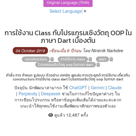
Original Language (THAI)
Select Language
▼
การใช้งาน Class กับโปรแกรมเชิงวัตถุ OOP ใน
ภาษา Dart เบื้องต้น
เขียนเมื่อ 6 ปีก่อน
โดย Ninenik Narkdee
04 October 2019
constructors
การใช้งาน class
dart
โปรแกรมเชิงวัตถุ oop ในภาษา dart
คำสั่ง การ กำหนด รูปแบบ ตัวอย่าง เทคนิค ลูกเล่น การประยุกต์ การใช้งาน เกี่ยวกับ
constructors การใช้งาน class dart โปรแกรมเชิงวัตถุ oop ในภาษา dart
ปัจจุบัน นักพัฒนาสามารถ ใช้
ChatGPT
|
Gemini
|
Claude
|
Perplexity
|
Deepseek
ช่วยในการแก้ไขปัญหาต่างๆ ใน
การเขียนโปรแกรม หรือหาข้อมูลเพิ่มเติมได้ง่ายและสะดวก
แนะนำให้ทุกคนใช้งานเพื่อพัฒนาศักยภาพของตัวเอง
ดูแล้ว 12,487 ครั้ง