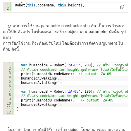
// parameter constructor
1
Robot(
this
.codeName, 
this
.height);
2
รูปแบบการใช้งาน parameter constructor ข้างต้น เป็นการกำหนด
ค่าให้กับตัวแปร ในขั้นตอนการสร้าง object ผ่าน parameter ดังนั้น รูป
แบบ
การเรียกใช้งาน ก็จะต้องปรับใหม่ โดยต้องทำการส่งค่า argument ไป
ด้วย ดังนี้
void main () {
1
var
humanoidA = Robot(
'ZA-05'
, 200); 
// สร้าง Robot ob
2
// ตัวแปร codeName และ height ถูกกำหนดค่าไปแล้วในขั้นตอนกา
3
print(humanoidA.codeName);  
// output: ZA-05
4
humanoidA.walking();
5
humanoidA.talking();
6
7
var
humanoidB = Robot(
'ZA-05'
, 180); 
// สร้าง Robot ob
8
// ตัวแปร codeName และ height ถูกกำหนดค่าไปแล้วในขั้นตอนกา
9
print(humanoidB.codeName);   
// output: ZA-05
10
humanoidB.walking();
11
}
12
ในภาษา Dart เรายังมีวิธีการสร้าง object โดยสามารถเจาะจงความ