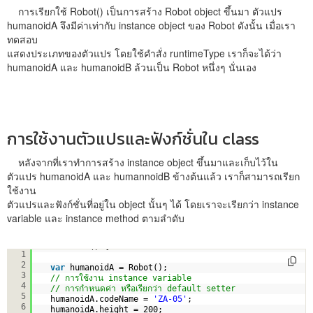
การเรียกใช้ Robot() เป็นการสร้าง Robot object ขึ้นมา ตัวแปร
humanoidA จึงมีค่าเท่ากับ instance object ของ Robot ดังนั้น เมื่อเรา
ทดสอบ
แสดงประเภทของตัวแปร โดยใช้คำสั่ง runtimeType เราก็จะได้ว่า
humanoidA และ humanoidB ล้วนเป็น Robot หนึ่งๆ นั่นเอง
การใช้งานตัวแปรและฟังก์ชั่นใน class
หลังจากที่เราทำการสร้าง instance object ขึ้นมาและเก็บไว้ใน
ตัวแปร humanoidA และ humannoidB ข้างต้นแล้ว เราก็สามารถเรียก
ใช้งาน
ตัวแปรและฟังก์ชั่นที่อยู่ใน object นั้นๆ ได้ โดยเราจะเรียกว่า instance
variable และ instance method ตามลำดับ
void main () {
1
2
var
humanoidA = Robot();
3
// การใช้งาน instance variable
4
// การกำหนดค่า หรือเรียกว่า default setter
5
humanoidA.codeName = 
'ZA-05'
;
6
humanoidA.height = 200;