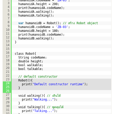
humanoidA.codeName = 
'ZA-05'
;
3
humanoidA.height = 200;
4
print(humanoidA.codeName); 
5
humanoidA.walking();
6
humanoidA.talking();
7
8
var
humanoidB = Robot(); 
// สร้าง Robot object
9
humanoidB.codeName = 
'ZB-03'
;
10
humanoidB.height = 180;
11
print(humanoidB.codeName); 
12
humanoidB.walking();
13
}
14
15
16
class Robot{
17
String codeName;
18
double height;
19
bool walkable;
20
bool talkable;
21
22
// default constructor
23
Robot(){
24
print(
"Default constructor runtime"
);
25
}
26
27
void walking(){ 
// เดินได้
28
print(
"Walking..."
);
29
}
30
void talking(){ 
// พูดคุยได้
31
print(
"Talking..."
);
32