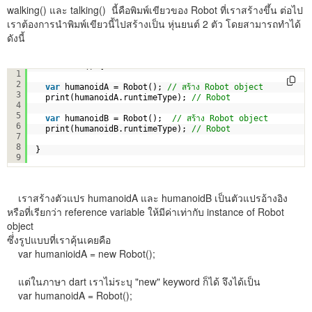
walking() และ talking() นี้คือพิมพ์เขียวของ Robot ที่เราสร้างขึ้น ต่อไป
เราต้องการนำพิมพ์เขียวนี้ไปสร้างเป็น หุ่นยนต์ 2 ตัว โดยสามารถทำได้
ดังนี้
void main () {
1
2
var
humanoidA = Robot(); 
// สร้าง Robot object
3
print(humanoidA.runtimeType); 
// Robot
4
5
var
humanoidB = Robot();  
// สร้าง Robot object
6
print(humanoidB.runtimeType); 
// Robot  
7
8
}
9
เราสร้างตัวแปร humanoidA และ humanoidB เป็นตัวแปรอ้างอิง
หรือที่เรียกว่า reference variable ให้มีค่าเท่ากับ instance of Robot
object
ซึ่่งรูปแบบที่เราคุ้นเคยคือ
var humanioidA = new Robot();
แต่ในภาษา dart เราไม่ระบุ "new" keyword ก็ได้ จึงได้เป็น
var humanoidA = Robot();