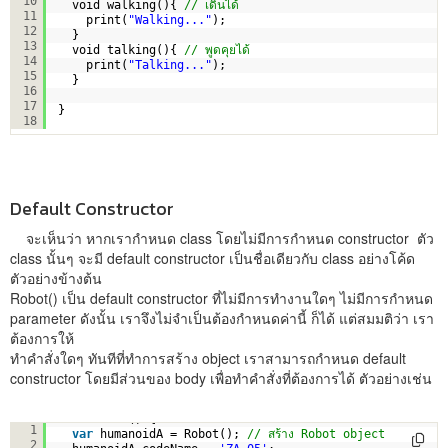
10
void walking(){ 
// เดินได้
11
print(
"Walking..."
);
12
}
13
void talking(){ 
// พูดคุยได้
14
print(
"Talking..."
);
15
}
16
17
}
18
Default Constructor
จะเห็นว่า หากเรากำหนด class โดยไม่มีการกำหนด constructor ตัว
class นั้นๆ จะมี default constructor เป็นชื่อเดียวกับ class อย่างโค้ด
ตัวอย่างข้างต้น
Robot() เป็น default constructor ที่ไม่มีการทำงานใดๆ ไม่มีการกำหนด
parameter ดังนั้น เราจึงไม่จำเป็นต้องกำหนดค่านี้ ก็ได้ แต่สมมติว่า เรา
ต้องการให้
ทำคำสั่งใดๆ ทันทีที่ทำการสร้าง object เราสามารถกำหนด default
constructor โดยมีส่วนของ body เพื่อทำคำสั่งที่ต้องการได้ ตัวอย่างเช่น
void main () {
1
var
humanoidA = Robot(); 
// สร้าง Robot object
2