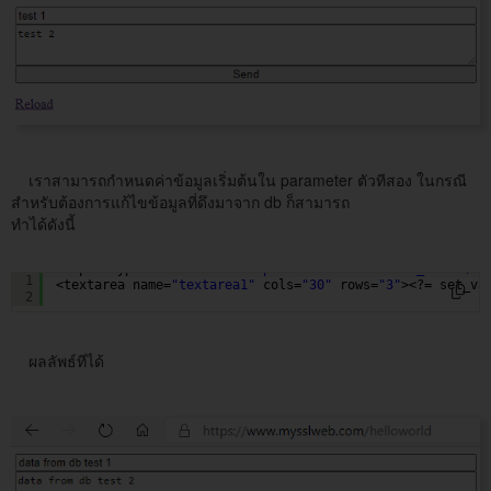
เราสามารถกำหนดค่าข้อมูลเริ่มต้นใน parameter ตัวทีสอง ในกรณี
สำหรับต้องการแก้ไขข้อมูลที่ดึงมาจาก db ก็สามารถ
ทำได้ดังนี้
<input type=
"text"
name=
"input1"
value=
"<?= set_value('i
1
<textarea name=
"textarea1"
cols=
"30"
rows=
"3"
><?= set_va
2
ผลลัพธ์ทีได้