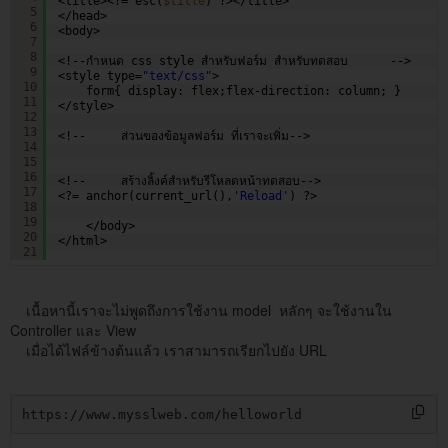
<title><?= esc(
$title
) ?></title>
5
</head>
6
<body>
7
8
<!--กำหนด css style สำหรับฟอร์ม สำหรับทดสอบ      -->
9
<style type=
"text/css"
>
10
form{ display: flex;flex-direction: column; }      
11
</style>
12
13
<!--     ส่วนของข้อมูลฟอร์ม ที่เราจะเพิ่ม-->
14
15
16
<!--     สร้างลิ้งค์สำหรับรีโหลดหน้าทดสอบ-->
17
<?= anchor(current_url(),
'Reload'
) ?>
18
19
</body>
20
</html>
21
เนื้อหานี้เราจะไม่พูดถึงการใช้งาน model หลักๆ จะใช้งานใน
Controller และ View
เมื่อได้ไฟล์ข้างต้นแล้ว เราสามารถเรียกไปยัง URL
https://www.mysslweb.com/helloworld