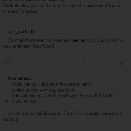
ซึ่งเมื่อมีค่า key แล้ว เราก็จะสามารถอ้างอิงชื่อของ element ในการ
กำหนดค่าได้ถูกต้อง
set_radio()
เป็นคำสั่งสำหรับจัดการค่าของ radio element มีรูปแบบการใช้งาน
และ parameter ที่รองรับดังนี้
set_radio(
$field
[, 
$value
= 
''
[, 
$default
= FALSE]])
1
Parameters:
$field (string) – ชื่อฟิลด์ หรือ element name
$value (string) – ค่าข้อมูลของฟิลด์
$default (string) – ค่าเริ่มต้นที่ต้องการกำหนด ถ้ามี ใช้คำว่า
TRUE หรือ FALSE
เราเปลี่ยนส่วนของโค้ดทดสอบ เป็นการใช้งาน radio แท็กตามรูป
แบบดังนี้
<input type=
"radio"
name=
"myradio"
value=
"1"
/> Data 1