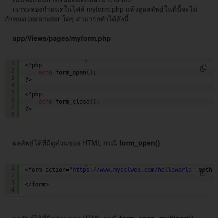
เราจะลองกำหนดในไฟล์ myform.php แล้วดูผลลัพธ์ในที่นี้จะไม่
กำหนด parameter ใดๆ สามารถทำได้ดังนี้
app/Views/pages/myform.php
<!--     ส่วนของข้อมูลฟอร์ม ที่เราจะเพิ่ม-->
1
<?php 
2
echo
form_open();
3
?>
4
5
<?php
6
echo
form_close();
7
?>
8
ผลลัพธ์ได้ที่มีดูส่วนของ HTML กรณี
form_open()
<!--     ส่วนของข้อมูลฟอร์ม ที่เราจะเพิ่ม-->
1
<form action=
"
https://www.mysslweb.com/helloworld
"
metho
2
3
</form>   
4