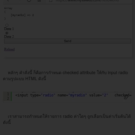
หลักๆ คำสั่งนี้ ก็คือการกำหนด checked attribute ให้กับ input radio
ตามรูปแบบ HTML ดังนี้
<input type=
"radio"
name=
"myradio"
value=
"1"
/> Data 1
1
<input type=
"radio"
name=
"myradio"
value=
"2"
checked=
"
2
เราสามารถกำหนดให้รายการ radio ค่าใดๆ ถูกเลือกเป็นค่าเริ่มต้นได้
ดังนี้
<input type=
"radio"
name=
"myradio"
value=
"1"
<?= set_rad