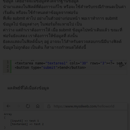
ข้อมูล โดยอาจจะมีข้อมูลที่ได้จากฐานข้อมูล
นำมาแสดงในฟิลด์ที่ต้องการแก้ไข หรือจะใช้สำหรับกรณีกำหนดเป็นค่า
เริ่มต้น หรือจะใช้กำหนดค่าข้อมูลจากฟอร์ม
ที่เพิ่ง submit ค่าไป อย่างในตัวอย่างก่อนหน้า พอเราทำการ submit
ข้อมูลไป ข้อมูลต่างๆ ในฟอร์มก็จะหายไป เป็น
ค่าว่าง แต่ถ้าเราต้องการให้ เมื่อ submit ข้อมูลไปหน้าเดิมแล้ว ขณะที่
ฟอร์มยังแสดง เราต้องการให้ข้อมูลที่ ส่งนั้น
ยังคงแสดงในฟิลด์นั้นๆ อยู่ อาจจะไว้สำหรับตรวจสอบกรณีมีบางฟิลด์
ข้อมูลไม่ถูกต้อง เป็นต้น ก็สามารถกำหนดได้ดังนี้
<input type=
"text"
name=
"input1"
value=
"<?= set_value('i
1
<textarea name=
"textarea1"
cols=
"30"
rows=
"3"
><?= set_va
2
<button type=
"submit"
>Send</button> 
3
ผลลัพธ์ที่ได้เมื่อส่งข้อมูล