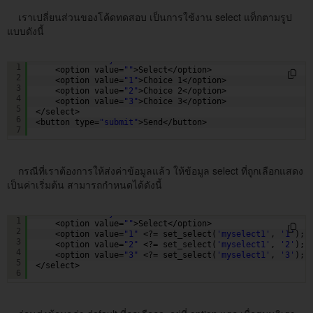
เราเปลี่ยนส่วนของโค้ดทดสอบ เป็นการใช้งาน select แท็กตามรูป
แบบดังนี้
<select name=
"myselect1"
>
1
<option value=
""
>Select</option>    
2
<option value=
"1"
>Choice 1</option> 
3
<option value=
"2"
>Choice 2</option> 
4
<option value=
"3"
>Choice 3</option> 
5
</select>     
6
<button type=
"submit"
>Send</button> 
7
กรณีที่เราต้องการให้ส่งค่าข้อมูลแล้ว ให้ข้อมูล select ที่ถูกเลือกแสดง
เป็นค่าเริ่มต้น สามารถกำหนดได้ดังนี้
<select name=
"myselect1"
>
1
<option value=
""
>Select</option>    
2
<option value=
"1"
<?= set_select(
'myselect1'
, 
'1'
); 
3
<option value=
"2"
<?= set_select(
'myselect1'
, 
'2'
); 
4
<option value=
"3"
<?= set_select(
'myselect1'
, 
'3'
); 
5
</select> 
6