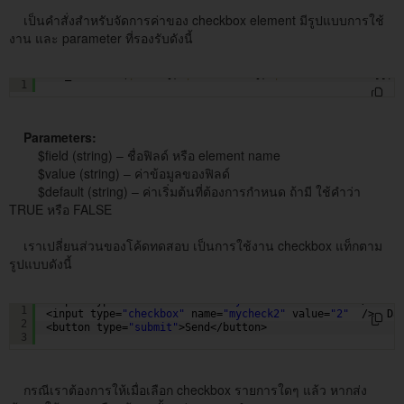
เป็นคำสั่งสำหรับจัดการค่าของ checkbox element มีรูปแบบการใช้
งาน และ parameter ที่รองรับดังนี้
set_checkbox(
$field
[, 
$value
= 
''
[, 
$default
= FALSE]])
1
Parameters:
$field (string) – ชื่อฟิลด์ หรือ element name
$value (string) – ค่าข้อมูลของฟิลด์
$default (string) – ค่าเริ่มต้นที่ต้องการกำหนด ถ้ามี ใช้คำว่า
TRUE หรือ FALSE
เราเปลี่ยนส่วนของโค้ดทดสอบ เป็นการใช้งาน checkbox แท็กตาม
รูปแบบดังนี้
<input type=
"checkbox"
name=
"mycheck1"
value=
"1"
/> Dat
1
<input type=
"checkbox"
name=
"mycheck2"
value=
"2"
/>  Da
2
<button type=
"submit"
>Send</button> 
3
กรณีเราต้องการให้เมื่อเลือก checkbox รายการใดๆ แล้ว หากส่ง