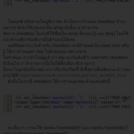
<?= set_checkbox(
'mycheck2'
,
'2'
, (
$db_v
==2)?TRUE:FALSE) 
4
โดยปกติ หรือส่วนใหญ่ที่เราพบ ถ้าเป็นการกำหนด checkbox จำนว
นมากๆ มักจะใช้รูปแบบเป็น array ดังนั้น เราสามารถ
จัดการ checkbox ในกรณีใช้ชื่อเป็น array ทั้งแบบ [] และ [key] โดยใช้
แนวทางเดียวกับอธิบายไปด้านบนได้เลย
แต่มีข้อควรระวังสำหรับ checkbox กรณีกำหนดเป็น base zero หรือ
[] ให้เรากำหนดค่า key ไปด้วยเสมอ เพราะหาก
ไม่กำหนด เราเข้าใจอยู่แล้วว่า key จะเริ่มต้นที่ 0 แต่สำหรับ checkbox
มีเงื่อนไขว่า ถ้ารายการนั้นไม่ได้ติ้กเลือก ตัวรายการ
นั้นจะไม่ถูกนับเป็น key แรก เกี่ยวกับเรื่องนี้ มีเนื้อหาเพิ่มเติมแนะนำ ลอง
อ่านได้ที่
https://www.ninenik.com/content.php?arti_id=2933_6543
ดังนั้นในกรณี checkbox ให้เรากำหนด key ด้วยเสมอดังนี้
<input type=
"checkbox"
name=
"mycheck[0]"
value=
"1"
1
<?= set_checkbox(
'mycheck[0]'
,
'1'
, (
$db_v
==1)?TRUE:FALSE
2
<input type=
"checkbox"
name=
"mycheck[1]"
value=
"2"
3
<?= set_checkbox(
'mycheck[1]'
,
'2'
, (
$db_v
==2)?TRUE:FALSE
4
จะเห็นว่า เราจะใช้ name="mycheck[0]" และ name="mycheck[1]"
แทนการกำหนด name="mycheck[]"