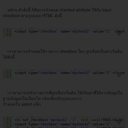
หลักๆ คำสั่งนี้ ก็คือการกำหนด checked attribute ให้กับ input
checkbox ตามรูปแบบ HTML ดังนี้
<input type=
"checkbox"
name=
"mycheck1"
value=
"1"
checke
1
<input type=
"checkbox"
name=
"mycheck2"
value=
"2"
checke
2
เราสามารถกำหนดให้รายการ checkbox ใดๆ ถูกเลือกเป็นค่าเริ่มต้น
ได้ดังนี้
<input type=
"checkbox"
name=
"mycheck1"
value=
"1"
<?= set
1
<input type=
"checkbox"
name=
"mycheck2"
value=
"2"
<?= set
2
เราสามารถปรับรายการที่ถูกเลือกเริ่มต้น ให้เป็นค่าที่ได้จากข้อมูลใน
ฐานข้อมูลเป็นเงื่อนไข เช่นเดียวกับรูปแบบการ
กำหนดใน select แท็ก
<input type=
"checkbox"
name=
"mycheck1"
value=
"1"
1
<?= set_checkbox(
'mycheck1'
,
'1'
, (
$db_v
==1)?TRUE:FALSE) 
2
<input type=
"checkbox"
name=
"mycheck2"
value=
"2"
3