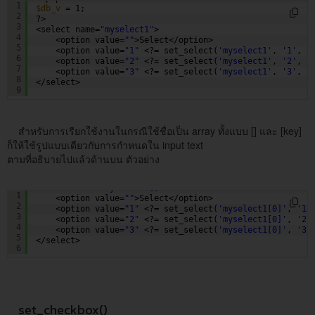
1
$db_v
= 1;
2
?>
3
<select name=
"myselect1"
>
4
<option value=
""
>Select</option>    
5
<option value=
"1"
<?= set_select(
'myselect1'
, 
'1'
, (
6
<option value=
"2"
<?= set_select(
'myselect1'
, 
'2'
, (
7
<option value=
"3"
<?= set_select(
'myselect1'
, 
'3'
, (
8
</select> 
9
สำหรับการเรียกใช้งานในกรณีใช้ชื่อเป็น array ทั้งแบบ [] และ [key]
ก็ให้ใช้รูปแบบเดียวกับการกำหนดใน input text
ตามที่อธิบายไปแล้วด้านบน ตัวอย่าง
<select name=
"myselect1[]"
>
1
<option value=
""
>Select</option>    
2
<option value=
"1"
<?= set_select(
'myselect1[0]'
, 
'1'
3
<option value=
"2"
<?= set_select(
'myselect1[0]'
, 
'2'
4
<option value=
"3"
<?= set_select(
'myselect1[0]'
, 
'3'
5
</select> 
6
set_checkbox()