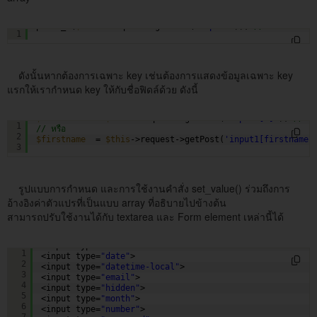
print_r(
$this
->request->getPost(
'input1'
)); 
// แสดง array
1
ดังนั้นหากต้องการเฉพาะ key เช่นต้องการแสดงข้อมูลเฉพาะ key
แรกให้เรากำหนด key ให้กับชื่อฟิดล์ด้วย ดังนี้
$firstname
= 
$this
->request->getPost(
'input1[0]'
); 
// ส
1
// หรือ 
2
$firstname
= 
$this
->request->getPost(
'input1[firstname]
3
รูปแบบการกำหนด และการใช้งานคำสั่ง set_value() ร่วมถึงการ
อ้างอิงค่าตัวแปรที่เป็นแบบ array ที่อธิบายไปข้างต้น
สามารถปรับใช้งานได้กับ textarea และ Form element เหล่านี้ได้
<input type=
"color"
>
1
<input type=
"date"
>
2
<input type=
"datetime-local"
>
3
<input type=
"email"
>
4
<input type=
"hidden"
>
5
<input type=
"month"
>
6
<input type=
"number"
>
7