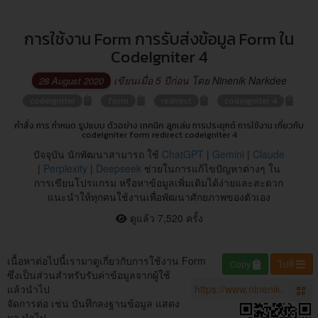
การใช้งาน Form การรับส่งข้อมูล Form ใน
CodeIgniter 4
เขียนเมื่อ 5 ปีก่อน
โดย Ninenik Narkdee
28 August 2020
codeigniter
form
redirect
codeigniter 4
คำสั่ง การ กำหนด รูปแบบ ตัวอย่าง เทคนิค ลูกเล่น การประยุกต์ การใช้งาน เกี่ยวกับ
codeigniter form redirect codeigniter 4
ปัจจุบัน นักพัฒนาสามารถ ใช้
ChatGPT
|
Gemini
|
Claude
|
Perplexity
|
Deepseek
ช่วยในการแก้ไขปัญหาต่างๆ ใน
การเขียนโปรแกรม หรือหาข้อมูลเพิ่มเติมได้ง่ายและสะดวก
แนะนำให้ทุกคนใช้งานเพื่อพัฒนาศักยภาพของตัวเอง
ดูแล้ว 7,520 ครั้ง
เนื้อหาต่อไปนี้เรามาดูเกี่ยวกับการใช้งาน Form
Copy
ไปที่
ซึ่งเป็นส่วนสำหรับรับค่าข้อมูลจากผู้ใช้
แล้วนำไป
จัดการต่อ เช่น บันทึกลงฐานข้อมูล แสดง
ผล นำไป