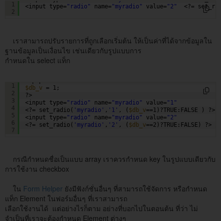
1
<input type=
"radio"
name=
"myradio"
value=
"2"
<?= set_ra
2
เราสามารถปรับรายการที่ถูกเลือกเริ่มต้น ให้เป็นค่าที่ได้จากข้อมูลใน
ฐานข้อมูลเป็นเงื่อนไข เช่นเดียวกับรูปแบบการ
กำหนดใน select แท็ก
<?php
1
$db_v
= 1;  
2
?>
3
<input type=
"radio"
name=
"myradio"
value=
"1"
4
<?= set_radio(
'myradio'
,
'1'
, (
$db_v
==1)?TRUE:FALSE ) ?> 
5
<input type=
"radio"
name=
"myradio"
value=
"2"
6
<?= set_radio(
'myradio'
,
'2'
, (
$db_v
==2)?TRUE:FALSE) ?> /
7
กรณีกำหนดชื่อเป็นแบบ array เราควรกำหนด key ในรูปแบบเดียวกับ
การใช้งาน checkbox
ใน
Form Helper
ยังมีฟังก์ชั่นอื่นๆ ที่สามารถใช้จัดการ หรือกำหนด
แท็ก Element ในฟอร์มอื่นๆ ที่เราสามารถ
เลือกใช้งานได้ แต่อย่างไรก็ตาม อย่างที่บอกไปในตอนต้น ที่ว่า ไม่
จำเป็นที่เราจะต้องกำหนด Element ต่างๆ