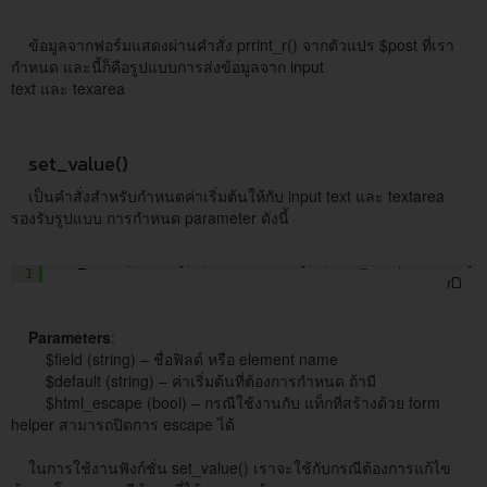
ข้อมูลจากฟอร์มแสดงผ่านคำสั่ง prrint_r() จากตัวแปร $post ที่เรา
กำหนด และนี้ก็คือรูปแบบการส่งข้อมูลจาก input
text และ texarea
set_value()
เป็นคำสั่งสำหรับกำหนดค่าเริ่มต้นให้กับ input text และ textarea
รองรับรูปแบบ การกำหนด parameter ดังนี้
set_value(
$field
[, 
$default
= 
''
[, 
$html_escape
= TRUE]]
1
Parameters
:
$field (string) – ชื่อฟิลด์ หรือ element name
$default (string) – ค่าเริ่มต้นที่ต้องการกำหนด ถ้ามี
$html_escape (bool) – กรณีใช้งานกับ แท็กที่สร้างด้วย form
helper สามารถปิดการ escape ได้
ในการใช้งานฟังก์ชั่น set_value() เราจะใช้กับกรณีต้องการแก้ไข