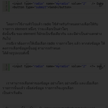
1
<input type=
"radio"
name=
"myradio"
value=
"2"
/> Data 2
2
<button type=
"submit"
>Send</button> 
3
โดยการใช้งานทั่ว่ไปแล้ว radio ใช้สำหรับกำหนดทางเลือกให้กับ
รายการ element หนึ่งๆ ว่าจะเลือกเป็นค่าใดๆ
ดังนั้นชื่อ ของ element ก็มักจเป็นชื่อเดียวกัน และมีค่าเป็นค่าแตกต่าง
กันไป
กรณีเราต้องการให้เมื่อเลือก radio รายการใดๆ แล้ว หากส่งข้อมูล ให้
คงการเลือกข้อมูลนั้นอยู่ สามารถกำหนด
ได้ด้วยรูปแบบดังนี้
<input type=
"radio"
name=
"myradio"
value=
"1"
<?= set_rad
1
<input type=
"radio"
name=
"myradio"
value=
"2"
<?= set_ra
2
เราสามารถเลือกค่าของข้อมูล อย่างใดๆ อย่างหนึ่ง และเมื่อเลือก
รายการนั้นแล้ว เมื่อส่งข้อมูล รายการก็จะถูกเลือก
เป็นค่าเริ่มต้น