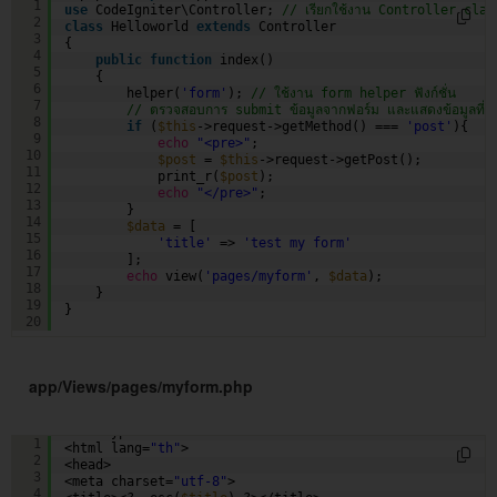
1
use
CodeIgniter\Controller; 
// เรียกใช้งาน Controller clas
2
class
Helloworld 
extends
Controller 
3
{
4
public
function
index() 
5
{  
6
helper(
'form'
); 
// ใช้งาน form helper ฟังก์ชั่น
7
// ตรวจสอบการ submit ข้อมูลจากฟอร์ม และแสดงข้อมูลที่ถูกส
8
if
(
$this
->request->getMethod() === 
'post'
){
9
echo
"<pre>"
;
10
$post
= 
$this
->request->getPost();
11
print_r(
$post
);
12
echo
"</pre>"
;
13
}
14
$data
= [
15
'title'
=> 
'test my form'
16
];
17
echo
view(
'pages/myform'
, 
$data
);
18
}
19
}
20
app/Views/pages/myform.php
<!doctype html>
1
<html lang=
"th"
>
2
<head>
3
<meta charset=
"utf-8"
>
4