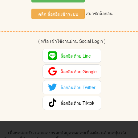
สมาชิกล็อกอิน
คลิก ล็อกอินเข้าระบบ
เราจะทดสอบสร้าง input text และ textarea สำหรับส่งค่าข้อมูล
พร้อมปุ่ม submit เบื้องต้นดังนี้แทรกเข้าไป
<?= form_open(
'helloworld'
) ?>
1
( หรือ เข้าใช้งานผ่าน Social Login )
<input type=
"text"
name=
"input1"
value=
""
>      
2
<textarea name=
"textarea1"
cols=
"30"
rows=
"3"
></text
3
<button type=
"submit"
>Send</button> 
4
ล็อกอินด้วย Line
<?= form_close() ?>
5
ล็อกอินด้วย Google
ล็อกอินด้วย Twitter
ล็อกอินด้วย Tiktok
เมื่อทดสอบรัน และลองกรอกข้อมูลทดสอบเบื้องต้น แล้วกดปุ่ม ส่ง