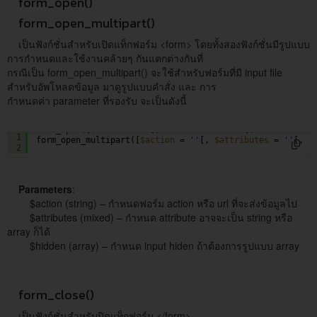
form_open()
form_open_multipart()
เป็นฟังก์ชั่นสำหรับเปิดแท็กฟอร์ม <form> โดยทั้งสองฟังก์ชั่นมีรูปแบบ
การกำหนดและใช้งานคล้ายๆ กันแตกต่างกันที่
กรณีเป็น form_open_multipart() จะใช้สำหรับฟอร์มที่มี input file
สำหรับอัพโหลดข้อมูล มาดูรูปแบบคำสั่ง และ การ
กำหนดค่า parameter ที่รองรับ จะเป็นดังนี้
form_open([
$action
= 
''
[, 
$attributes
= 
''
[, 
$hidden
= [
1
form_open_multipart([
$action
= 
''
[, 
$attributes
= 
''
[, 
$
2
Parameters
:
$action (string) – กำหนดฟอร์ม action หรือ url ที่จะส่งข้อมูลไป
$attributes (mixed) – กำหนด attribute อาจจะเป็น string หรือ
array ก็ได้
$hidden (array) – กำหนด input hiden ถ้าต้องการรูปแบบ array
form_close()
เป็นฟังก์ชั่นสำหรับปิดแท็กฟอร์ม </form>