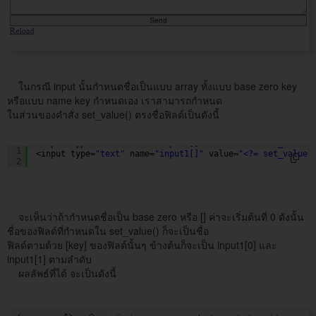
ในกรณี input นั้นกำหนดชื่อเป็นแบบ array ทั้งแบบ base zero key
หรือแบบ name key กำหนดเอง เราสามารถกำหนด
ในส่วนของคำสั่ง set_value() ตรงชื่อฟิลด์เป็นดังนี้
<input type=
"text"
name=
"input1[]"
value=
"<?= set_value(
1
<input type=
"text"
name=
"input1[]"
value=
"<?= set_value(
2
จะเห็นว่าถ้ากำหนดชื่อเป็น base zero หรือ [] ค่าจะเริ่มต้นที่ 0 ดังนั้น
ชื่อของฟิลด์ที่กำหนดใน set_value() ก็จะเป็นชื่อ
ฟิลด์ตามด้วย [key] ของฟิลด์นั้นๆ ข้างต้นก็จะเป็น input1[0] และ
input1[1] ตามลำดับ
ผลลัพธ์ที่ได้ จะเป็นดังนี้