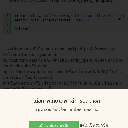
ผลลัพธ์ได้ที่มีดูส่วนของ HTML กรณี
form_open_multipart()
<!--     ส่วนของข้อมูลฟอร์ม ที่เราจะเพิ่ม-->
1
<form action=
"
https://www.mysslweb.com/helloworld
"
encty
2
method=
"post"
accept-charset=
"utf-8"
>
3
4
</form>   
5
จะเห็นว่าในกรณีเป็น form_open_multipart() จะมีส่วนของการ
อัพโหลด หรือค่า enctype เท่ากับ
multipart/form-data ในขณะที่กรณีเป็น form_open() จะมีค่า enctype
เป็นค่า default หรือเท่ากับ
application/x-www-form-urlencoded ซึ่งจะกำหนดหรือไม่ก็ได้ ในข้าง
ต้น จะเห็นว่าไม่มีกำหนดค่านี้
สำหรับค่า action หรือ url target หากไม่ได้กำหนด จะเป็น url ของหน้า
เพจปัจจุบันที่โหลดในขณะนั้น
การเปิด ปิดแท็กฟอร์มข้างต้น สามารถใช้คำสั่งบรรทัดเดียวเพื่อให้
เนื้อหาพิเศษ เฉพาะสำหรับสมาชิก
กระชับดังนี้ได้
กรุณาล็อกอิน เพื่ออ่านเนื้อหาบทความ
<!--     ส่วนของข้อมูลฟอร์ม ที่เราจะเพิ่ม-->
1
<?= form_open() ?>
2
3
ยังไม่เป็นสมาชิก
คลิก สมัครสมาชิก
<?= form_close() ?>
4