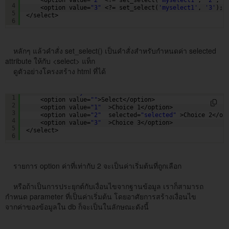
<option value=
"2"
<?= set_select(
'myselect1'
, 
'2'
, T
4
<option value=
"3"
<?= set_select(
'myselect1'
, 
'3'
); 
5
</select> 
6
หลักๆ แล้วคำสั่ง set_select() เป็นคำสั่งสำหรับกำหนดค่า selected
attribute ให้กับ <select> แท็ก
ดูตัวอย่างโครงสร้าง html ที่ได้
<select name=
"myselect1"
>
1
<option value=
""
>Select</option>    
2
<option value=
"1"
>Choice 1</option>   
3
<option value=
"2"
selected=
"selected"
>Choice 2</op
4
<option value=
"3"
>Choice 3</option>   
5
</select>
6
รายการ option ค่าที่เท่ากับ 2 จะเป็นค่าเริ่มต้นที่ถูกเลือก
หรือถ้าเป็นการประยุกต์กับเงื่อนไขจากฐานข้อมูล เราก็สามารถ
กำหนด parameter ที่เป็นค่าเริ่มต้น โดยอาศัยการสร้างเงื่อนไข
จากค่าของข้อมูลใน db ก็จะเป็นในลักษณะดังนี้
<?php