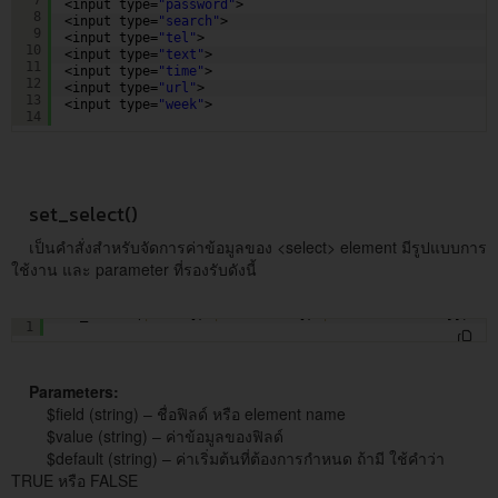
<input type=
"password"
>
8
<input type=
"search"
>
9
<input type=
"tel"
>
10
<input type=
"text"
>
11
<input type=
"time"
>
12
<input type=
"url"
>
13
<input type=
"week"
>
14
set_select()
เป็นคำสั่งสำหรับจัดการค่าข้อมูลของ <select> element มีรูปแบบการ
ใช้งาน และ parameter ที่รองรับดังนี้
set_select(
$field
[, 
$value
= 
''
[, 
$default
= FALSE]])
1
Parameters:
$field (string) – ชื่อฟิลด์ หรือ element name
$value (string) – ค่าข้อมูลของฟิลด์
$default (string) – ค่าเริ่มต้นที่ต้องการกำหนด ถ้ามี ใช้คำว่า
TRUE หรือ FALSE