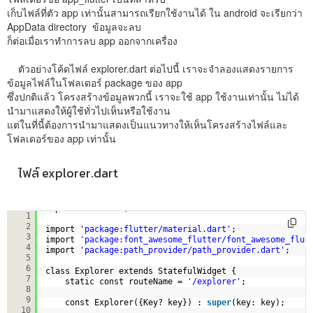
เก็บไฟล์ที่ตัว app เท่านั้นสามารถเรียกใช้งานได้ ใน android จะเรียกว่า
AppData directory ข้อมูลจะลบ
ก็ต่อเมื่อเราทำการลบ app ออกจากเครื่อง
ตัวอย่างโค้ดไฟล์ explorer.dart ต่อไปนี้ เราจะจำลองแสดงรายการ
ข้อมูลไฟล์ในโฟลเดอร์ package ของ app
ซึ่งปกติแล้ว โครงสร้างข้อมูลพวกนี้ เราจะใช้ app ใช้งานเท่านั้น ไม่ได้
นำมาแสดงให้ผู้ใช้ทั่วไปเห็นหรือใช้งาน
แต่ในที่นี้ต้องการนำมาแสดงเป็นแนวทางให้เห็นโครงสร้างไฟล์และ
โฟลเดอร์ของ app เท่านั้น
ไฟล์ explorer.dart
import 
'dart:io'
;
1
2
import 
'package:flutter/material.dart'
;
3
import 
'package:font_awesome_flutter/font_awesome_flut
4
import 
'package:path_provider/path_provider.dart'
;
5
6
class Explorer extends StatefulWidget {
7
static const routeName = 
'/explorer'
;
8
9
const Explorer({Key? key}) : 
super
(key: key);
10