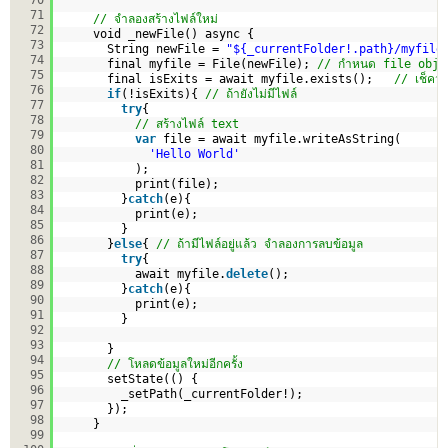
71
// จำลองสร้างไฟล์ใหม่
72
void _newFile() async {
73
String newFile = 
"${_currentFolder!.path}/myfile
74
final myfile = File(newFile); 
// กำหนด file obje
75
final isExits = await myfile.exists();   
// เช็คว่า
76
if
(!isExits){ 
// ถ้ายังไม่มีไฟล์ 
77
try
{
78
// สร้างไฟล์ text
79
var
file = await myfile.writeAsString(
80
'Hello World'
81
);
82
print(file);        
83
}
catch
(e){
84
print(e);
85
}
86
}
else
{ 
// ถ้ามีไฟล์อยู่แล้ว จำลองการลบข้อมูล
87
try
{
88
await myfile.
delete
();
89
}
catch
(e){
90
print(e);
91
}
92
93
}
94
// โหลดข้อมูลใหม่อีกครั้ง
95
setState(() {
96
_setPath(_currentFolder!);
97
});    
98
}
99