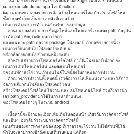
ในตัวอย่างการทำงาน เราเริ่มต้นที่ package โฟลเดอร์ ในที่นี้คือ
com.example.demo_app โดยมี action
icon มุมบนขวาสองรายการคือ สร้างโฟลเดอร์ใหม่ กับ สร้างไฟล์ใหม่
ซึ่งถ้ากดซ้ำก็จะเป็นการลบตัวที่เคยสร้าง
เป็นการจำลองการทำงานสำหรับการลบข้อมูล
ส่วนบนของลิสรายการข้อมูลไฟล์และโฟลเดอร์จะแสดง path ปัจจุบัน
จะตัด path ที่อยู่ระดับบนกว่าออก
แสดงเฉพาะ path ต่อจาก package โฟลเดอร์ ถ้ากดที่รายการนี้จะ
เป็นการย้อนกลับไปโฟลเดอร์ระดับบน
หรือก็คือถอยกลับไปข้างบนหนึ่งระดับ
สำหรับลิสรายการโฟลเดอร์หรือไฟล์ ถ้าเป็นโฟลเดอร์เมื่อกด จะ
เป็นการเปิดโฟลเดอร์นั้น และตั้งเป็นโฟลเดอร์
ปัจจุบันที่กำลังใช้งาน ถ้าเป็นไฟล์ในที่นี้ยังไม่กำหนดการทำงาน
ตัวอย่างการทำงานทั้งหมดนี้ เราต้องการให้เห็นแนวทาง และวิธีการ
จัดการเกี่ยวกับไฟล์และโฟลเดอร์ เช่น
สร้างโฟลเดอร์/ไฟล์ใหม่ ใช้งาน และ ลบโฟลเดอร์/ไฟล์ รวมถึงการนำ
เอา path_provider มาใช้ในการหาตำแหน่ง
ของโฟลเดอร์ต่างๆ ในระบบ android
เนื้อหานี้จะมีรายละเอียดเพิ่มเติมในตอนหน้า เกี่ยวกับการจัดการไฟล์
และอื่นๆ อย่าลืมว่าระบบการจัดการไฟล์นี้
เป็นส่วนของการทำงานของ app ที่เราอาจจะใช้งาน ไม่ใช่ส่วนที่ผู้ใช้
ทั่วไปจะสามารถเข้าถึงแบบเต็มรูปแบบ แต่ที่ยก