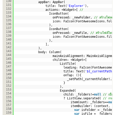
130
appBar: AppBar(
131
title: Text(
'Explorer'
),
132
actions: <Widget>[ 
// 
133
IconButton(
134
onPressed: _newFolder, 
// สร้างโฟลเดอ
135
icon: FaIcon(FontAwesomeIcons.fold
136
),
137
IconButton(
138
onPressed: _newFile, 
// สร้างไฟล์ใหม่
139
icon: FaIcon(FontAwesomeIcons.file
140
),
141
],
142
),
143
body: Column(
144
mainAxisAlignment: MainAxisAlignme
145
children: <Widget>[
146
ListTile(
147
leading: FaIcon(FontAwesomeI
148
title: Text(
'${_currentPath.
149
onTap: (){
150
_setPath(_currentFolder!.p
151
}
152
),                     
153
Expanded(
154
child: _folders!=
null
// เมื่อ
155
? ListView.separated( 
// กรณี
156
itemCount: _folders==
nul
157
itemBuilder: (context, i
158
var
isFolder = _folder
159
var
isFile = _folders!