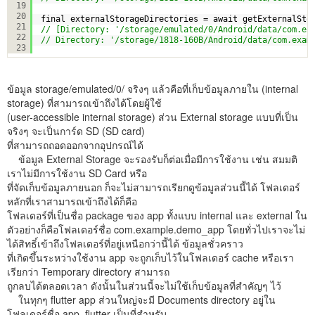
19
20
final externalStorageDirectories = await getExternalSto
21
// [Directory: '/storage/emulated/0/Android/data/com.ex
22
// Directory: '/storage/1818-160B/Android/data/com.exam
23
ข้อมูล storage/emulated/0/ จริงๆ แล้วคือที่เก็บข้อมูลภายใน (internal
storage) ที่สามารถเข้าถึงได้โดยผู้ใช้
(user-accessible internal storage) ส่วน External storage แบบที่เป็น
จริงๆ จะเป็นการ์ด SD (SD card)
ที่สามารถถอดออกจากอุปกรณ์ได้
ข้อมูล External Storage จะรองรับก็ต่อเมื่อมีการใช้งาน เช่น สมมติ
เราไม่มีการใช้งาน SD Card หรือ
ที่จัดเก็บข้อมูลภายนอก ก็จะไม่สามารถเรียกดูข้อมูลส่วนนี้ได้ โฟลเดอร์
หลักที่เราสามารถเข้าถึงได้ก็คือ
โฟลเดอร์ที่เป็นชื่อ package ของ app ทั้งแบบ internal และ external ใน
ตัวอย่างก็คือโฟลเดอร์ชื่อ com.example.demo_app โดยทั่วไปเราจะไม่
ได้สิทธิ์เข้าถึงโฟลเดอร์ที่อยู่เหนือกว่านี้ได้ ข้อมูลชั่วคราว
ที่เกิดขึ้นระหว่างใช้งาน app จะถูกเก็บไว้ในโฟลเดอร์ cache หรือเรา
เรียกว่า Temporary directory สามารถ
ถูกลบได้ตลอดเวลา ดังนั้นในส่วนนี้จะไม่ใช้เก็บข้อมูลที่สำคัญๆ ไว้
ในทุกๆ flutter app ส่วนใหญ่จะมี Documents directory อยู่ใน
โฟลเดอร์ชื่อ app_flutter เป็นที่สำหรับ