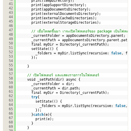
print(tempDirectory);
41
print(appSupportDirectory);
42
print(appDocumentsDirectory);
43
print(externalDocumentsDirectory);
44
print(externalCacheDirectories);
45
print(externalStorageDirectories);
46
47
// เมื่อโหลดขึ้นมา เาจะเปิดโฟลเดอร์ของ package เป้นโฟลเดอ
48
_currentFolder = appDocumentsDirectory.parent;
49
_currentPath = appDocumentsDirectory.parent.path
50
final myDir = Directory(_currentPath);  
51
setState(() {  
52
_folders = myDir.listSync(recursive: 
false
, fo
53
});
54
55
}       
56
57
// เปิดโฟลเดอร์ และแสดงรายการในโฟลเดอร์
58
void _setPath(dir) async {
59
_currentFolder = dir;
60
_currentPath = dir.path;
61
final myDir = Directory(_currentPath);     
62
try
{
63
setState(() {  
64
_folders = myDir.listSync(recursive: 
false
, 
65
});
66
}
catch
(e){
67
print(e);
68
}
69
}
70