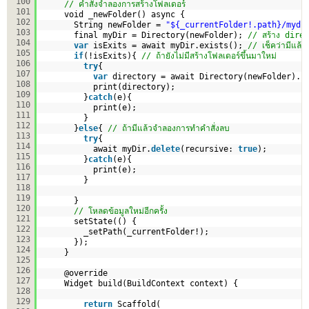
100
// คำสั่งจำลองการสร้างโฟลเดอร์
101
void _newFolder() async {
102
String newFolder = 
"${_currentFolder!.path}/mydi
103
final myDir = Directory(newFolder); 
// สร้าง dire
104
var
isExits = await myDir.exists(); 
// เช็คว่ามีแล้วห
105
if
(!isExits){ 
// ถ้ายังไม่มีสร้างโฟลเดอร์ขึ้นมาใหม่
106
try
{
107
var
directory = await Directory(newFolder).c
108
print(directory);        
109
}
catch
(e){
110
print(e);
111
}
112
}
else
{ 
// ถ้ามีแล้วจำลองการทำคำสั่งลบ
113
try
{
114
await myDir.
delete
(recursive: 
true
);
115
}
catch
(e){
116
print(e);
117
}
118
119
}
120
// โหลดข้อมูลใหม่อีกครั้ง    
121
setState(() {
122
_setPath(_currentFolder!);
123
});
124
}
125
126
@override
127
Widget build(BuildContext context) {
128
129
return
Scaffold(