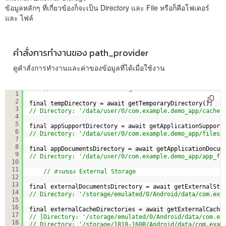
ข้อมูลหลักๆ ที่เกี่ยวข้องก็จะเป็น Directory และ File หรือก็คือโฟเดอร์
และ ไฟล์
คำสั่งการทำงานของ path_provider
ดูคำสั่งการทำงานและค่าของข้อมูลที่ได้เมื่อใช้งาน
// ส่วนของ Internal Storage
1
2
final tempDirectory = await getTemporaryDirectory();
3
// Directory: '/data/user/0/com.example.demo_app/cache'
4
5
final appSupportDirectory = await getApplicationSupport
6
// Directory: '/data/user/0/com.example.demo_app/files'
7
8
final appDocumentsDirectory = await getApplicationDocum
9
// Directory: '/data/user/0/com.example.demo_app/app_fl
10
11
// ส่วนของ External Storage
12
13
final externalDocumentsDirectory = await getExternalSto
14
// Directory: '/storage/emulated/0/Android/data/com.exa
15
16
final externalCacheDirectories = await getExternalCache
17
// [Directory: '/storage/emulated/0/Android/data/com.ex
18
// Directory: '/storage/1818-160B/Android/data/com.exam