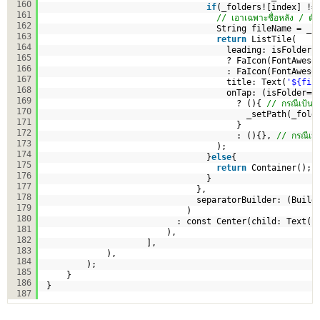
160
if
(_folders![index] !=
161
// เอาเฉพาะชื่อหลัง / ตัว
162
String fileName = _f
163
return
ListTile(
164
leading: isFolder
165
? FaIcon(FontAweso
166
: FaIcon(FontAweso
167
title: Text(
'${fil
168
onTap: (isFolder==
169
? (){ 
// กรณีเป้นโ
170
_setPath(_fold
171
}
172
: (){}, 
// กรณีเป็
173
);
174
}
else
{
175
return
Container();
176
}
177
},
178
separatorBuilder: (Build
179
)
180
: const Center(child: Text(
'
181
),
182
],
183
),
184
);
185
}
186
}
187