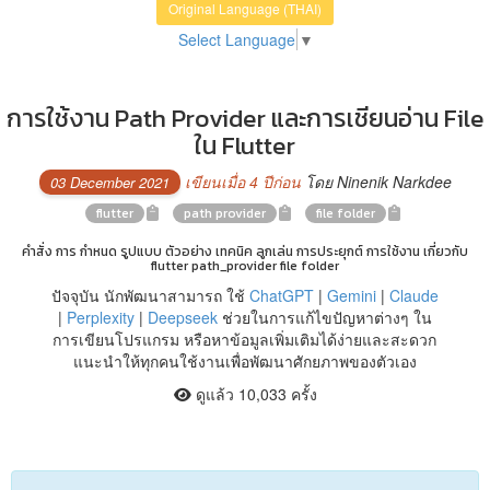
Original Language (THAI)
Select Language
▼
การใช้งาน Path Provider และการเชียนอ่าน File
ใน Flutter
เขียนเมื่อ 4 ปีก่อน
โดย Ninenik Narkdee
03 December 2021
flutter
path provider
file folder
คำสั่ง การ กำหนด รูปแบบ ตัวอย่าง เทคนิค ลูกเล่น การประยุกต์ การใช้งาน เกี่ยวกับ
flutter path_provider file folder
ปัจจุบัน นักพัฒนาสามารถ ใช้
ChatGPT
|
Gemini
|
Claude
|
Perplexity
|
Deepseek
ช่วยในการแก้ไขปัญหาต่างๆ ใน
การเขียนโปรแกรม หรือหาข้อมูลเพิ่มเติมได้ง่ายและสะดวก
แนะนำให้ทุกคนใช้งานเพื่อพัฒนาศักยภาพของตัวเอง
ดูแล้ว 10,033 ครั้ง