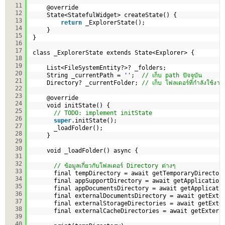
11
@override
12
State<StatefulWidget> createState() {
13
return
_ExplorerState();
14
}
15
}
16
17
class _ExplorerState extends State<Explorer> {
18
19
List<FileSystemEntity?>? _folders;
20
String _currentPath = 
''
;  
// เก็บ path ปัจจุบัน
21
Directory? _currentFolder; 
// เก็บ โฟลเดอร์ที่กำลังใช้งาน
22
23
@override
24
void initState() {
25
// TODO: implement initState
26
super
.initState();
27
_loadFolder();
28
}
29
30
void _loadFolder() async {
31
32
// ข้อมูลเกี่ยวกับโฟลเดอร์ Directory ต่างๆ
33
final tempDirectory = await getTemporaryDirector
34
final appSupportDirectory = await getApplication
35
final appDocumentsDirectory = await getApplicati
36
final externalDocumentsDirectory = await getExte
37
final externalStorageDirectories = await getExte
38
final externalCacheDirectories = await getExtern
39
40