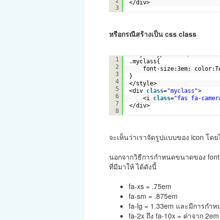
2
</div>
3
หรือกรณีสร้างเป็น css class
<style type=
"text/css"
>
1
.myclass{
2
font-size:3em; color:T
3
}
4
</style>    
5
<div 
class
=
"myclass"
>
6
<i 
class
=
"fas fa-camer
7
</div>
8
จะเห็นว่าเราจัดรูปแบบของ icon โดยไม่
นอกจากวิธีการกำหนดขนาดของ font ต
ที่มีมาให้ ได้ดังนี้
fa-xs = .75em
fa-sm = .875em
fa-lg = 1.33em และมีการกำหนด
fa-2x ถึง fa-10x = ค่าจาก 2e