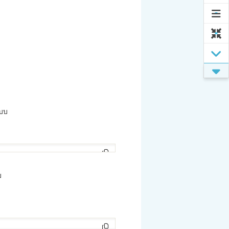
แบบ
บ