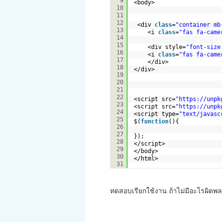
9
<body>
10
11
12
<div 
class
=
"container mb
13
<i 
class
=
"fas fa-came
14
15
<div style=
"font-size
16
<i 
class
=
"fas fa-came
17
</div>
18
</div> 
19
20
21
22
<script src=
"
https://unpk
23
<script src=
"
https://unpk
24
<script type=
"text/javasc
25
$(
function
(){
26
27
});
28
</script>
29
</body>
30
</html>
31
ทดสอบเรียกใช้งาน ถ้าไม่มีอะไรผิดพ