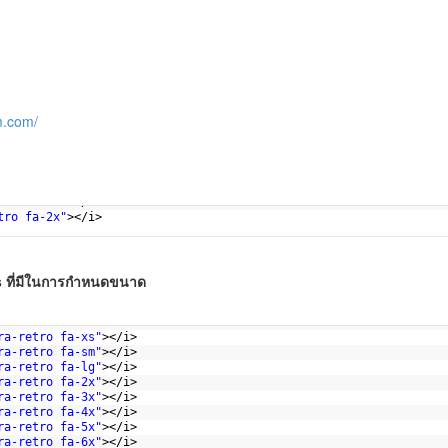
m.com/
tro fa-xs"
></i>
tro fa-2x"
></i>
ss ที่มีในการกำหนดขนาด
>
ra-retro fa-xs"
></i>
ra-retro fa-sm"
></i>
ra-retro fa-lg"
></i>
ra-retro fa-2x"
></i>
ra-retro fa-3x"
></i>
ra-retro fa-4x"
></i>
ra-retro fa-5x"
></i>
ra-retro fa-6x"
></i>