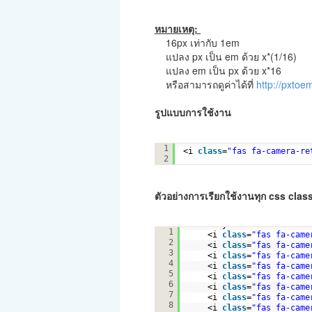
หมายเหตุ:
16px เท่ากับ 1em
แปลง px เป็น em ด้วย x*(1/16)
แปลง em เป็น px ด้วย x*16
หรือสามารถดูค่าได้ที่
http://pxtoe
รูปแบบการใช้งาน
<i 
class
=
"fas fa-camera-re
1
<i 
class
=
"fas fa-camera-re
2
ตัวอย่างการเรียกใช้งานทุก css cla
<div style=
"color:Tomato"
1
<i 
class
=
"fas fa-came
2
<i 
class
=
"fas fa-came
3
<i 
class
=
"fas fa-came
4
<i 
class
=
"fas fa-came
5
<i 
class
=
"fas fa-came
6
<i 
class
=
"fas fa-came
7
<i 
class
=
"fas fa-came
8
<i 
class
=
"fas fa-came