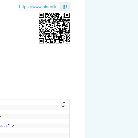
> 
.css
"
>