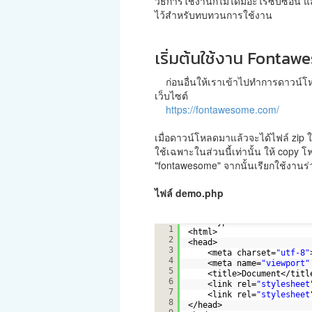
วิธีการใช้งานก็ไม่ได้มีอะไรซับซ้อ
ไว้สำหรับทบทวนการใช้งาน
เริ่มต้นใช้งาน Fonta
ก่อนอื่นให้เราเข้าไปทำการดาวน์โหลด
เว็บไซต์
https://fontawesome.com/
เมื่อดาวน์โหลดมาแล้วจะได้ไฟล์ zip ให
ใช้เฉพาะในส่วนนี้เท่านั้น ให้ copy โฟ
"fontawesome" จากนั้นเรียกใช้งานร่วม
ไฟล์ demo.php
<!doctype html>
1
<html>
2
<head>
3
<meta charset=
"utf-8"
4
<meta name=
"viewport"
5
<title>Document</titl
6
<link rel=
"stylesheet
7
<link rel=
"stylesheet
8
</head>