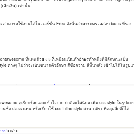
เสียเงิน) เท่านั้น
s สามารถใช้งานได้ในเวอร์ชั่น Free ดังนั้นสามารถตรวจสอบ icons ที่รอง
tawesome ที่แทนด้วย <i> ก็เหมือนเป็นตัวอักษรตัวหนึ่งที่มีลักษณะเป็น
le ต่างๆ ไม่ว่าจะเป็นขนาดตัวอักษร สีข้อความ สีพื้นหลัง เข้าไปได้ในรูป
tro"
style=
"font-size:3em; color:Tomato"
></i>
tawesome ดูเรียบร้อยและเข้าใจง่าย ปกติจะไม่นิยม เพิ่ม css style ในรูปแบ
นชื่อ class แทน หรือเรียกใช้ css inline style ผ่าน <div> ที่คลุมอีกทีก็ได้
 color:Tomato"
>
tro"
></i>