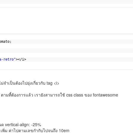
omato;
a-retro"
></i>
จำเป็นต้องไปยุ่งเกี่ยวกับ tag <i>
ามที้ต้องการแล้ว เรายังสามารถใช้ css class ของ fontawesome
 vertical-align: -25%
m เพิ่ม ค่าไปตามเลขกำกับไปจนถึง 10em