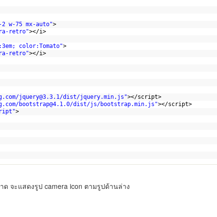
-2 w-75 mx-auto"
>
ra-retro"
></i>
:3em; color:Tomato"
>
ra-retro"
></i>
g.com/jquery@3.3.1/dist/jquery.min.js
"
></script>
g.com/bootstrap@4.1.0/dist/js/bootstrap.min.js
"
></script>
ript"
>
ลาด จะแสดงรูป camera icon ตามรูปด้านล่าง