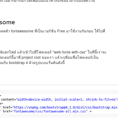
น และไม่ยากมากนัก แต่เพื่อเป็นแนวทางจึงขอนำมาเป็นบทความ
wesome
ตัว fontawesome ที่เป็นเวอร์ชั่น Free มาใช้งานกันก่อน ให้ไปที่
้แตกไฟล์ แล้วเข้าไปที่โฟลเดอร์ "web-fonts-with-css" ในที่นี้เราจะ
ลเดอร์นี้มาที่ project root ของเรา แล้วเปลี่ยนชื่อโฟลเดอร์เป็น
กับ bootstrap 4 ด้วยรูปแบบเริ่มต้นดังนี้
>
content=
"width=device-width, initial-scale=1, shrink-to-fit=no"
e> 
"
href=
"
https://unpkg.com/bootstrap@4.1.0/dist/css/bootstrap.min
"
href=
"fontawesome/css/fontawesome-all.min.css"
>