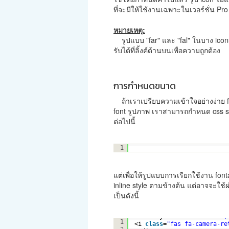
ที่จะมีให้ใช้งานเฉพาะในเวอร์ชั่น Pro (
หมายเหตุ:
รูปแบบ "far" และ "fal" ในบาง icon
รับได้ที่ลิ้งค์ด้านบนเพื่อความถูกต้อง
การกำหนดขนาด
ถ้าเราเปรียบความเข้าใจอย่างง่าย fon
font รูปภาพ เราสามารถกำหนด css sty
ต่อไปนี้
<i 
class
=
"fas fa-camera-re
1
แต่เพื่อให้รูปแบบการเรียกใช้งาน fon
inline style ตามข้างต้น แต่อาจจะใช้ผ่า
เป็นดังนี้
<div style=
"font-size:3em;
1
<i 
class
=
"fas fa-camera-re