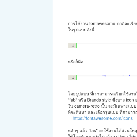
การใช้งาน fontawesome ปกติจะเรียก
ในรูปแบบดังนี้
<i 
class
=
"fas fa-camera-re
1
หรือก็คือ
<i 
class
=
"[รูปแบบ style] fa
1
โดยรูปแบบ ที่เราสามารถเรียกใช้งานได้
"fab" หรือ Brands style ซึ่งบาง ico
ใน camera-retro นั้น จะมีเฉพาะแบบ 
ที่จะค้นหา และเลือกรูปแบบ ที่สามารถใช
https://fontawesome.com/icons
หลักๆ แล้ว "fas" จะใช้งานได้ส่วนใหญ
ใช้โดยกำหนดค่าไปแล้ว รูป icon ไม่แสด