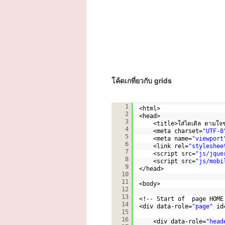
โค้ดเกที่ยวกับ grids
<!DOCTYPE html> 
1
<html>
2
<head>
3
<title>ใส่ไตเติล ตามใ
4
<meta charset=
"UTF-8
5
<meta name=
"viewport
6
<link rel=
"styleshee
7
<script src=
"js/jque
8
<script src=
"js/mobi
9
</head>
10
11
<body>
12
13
<!-- Start of  page HOME
14
<div data-role=
"page"
id
15
16
<div data-role=
"head