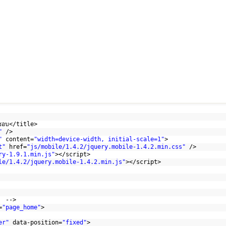
จชอบ</title>
"
/>
"
content=
"width=device-width, initial-scale=1"
>
t"
href=
"js/mobile/1.4.2/jquery.mobile-1.4.2.min.css"
/>
ry-1.9.1.min.js"
></script>
le/1.4.2/jquery.mobile-1.4.2.min.js"
></script>    
  -->
=
"page_home"
>
er"
data-position=
"fixed"
>