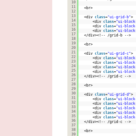
10
11
<br>
12
13
<div 
class
=
"ui-grid-b"
>
14
<div 
class
=
"ui-block
15
<div 
class
=
"ui-block
16
<div 
class
=
"ui-block
17
</div><!-- /grid-b -->  
18
19
<br>
20
21
<div 
class
=
"ui-grid-c"
>
22
<div 
class
=
"ui-block
23
<div 
class
=
"ui-block
24
<div 
class
=
"ui-block
25
<div 
class
=
"ui-block
26
</div><!-- /grid-c -->  
27
28
<br>
29
30
<div 
class
=
"ui-grid-d"
>
31
<div 
class
=
"ui-block
32
<div 
class
=
"ui-block
33
<div 
class
=
"ui-block
34
<div 
class
=
"ui-block
35
<div 
class
=
"ui-block
36
</div><!-- /grid-c -->  
37
38
<br>
39