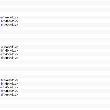
-a"
>A</div>
-b"
>B</div>
-c"
>C</div>
  
-a"
>A</div>
-b"
>B</div>
-c"
>C</div>
-d"
>D</div>        
      
-a"
>A</div>
-b"
>B</div>
-c"
>C</div>
-d"
>D</div>       
-d"
>e</div>     
          