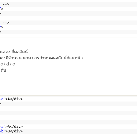
  -->
"
>
>
  -->
"
>
>
แสดง กี่คอลัมน์
 ต้องมีจำนวน ตาม การกำหนดคอลัมน์ก่อนหน้า
 c / d / e
ำดับ
>
-a"
>A</div>
>
-a"
>A</div>
-b"
>B</div>