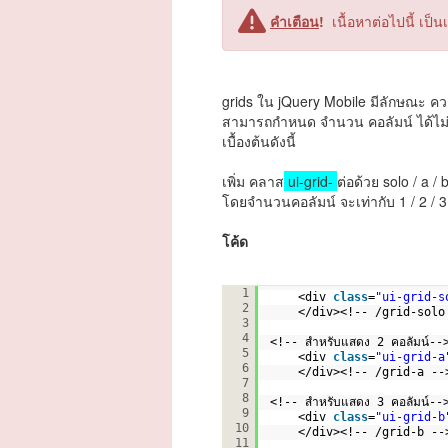
คำเตือน
!
เนื้อหาต่อไปนี้ เป
grids ใน jQuery Mobile มีลักษณะ ค
สามารถกำหนด จำนวน คอลัมน์ ได้ไม่เ
เบื้องต้นดังนี้
เพิ่ม คลาส
ui-grid-
ต่อด้วย solo / a / b
โดยจำนวนคอลัมน์ จะเท่ากับ 1 / 2 / 3
โค้ด
<!-- สำหรับแสดง 1 คอลัมน์--
1
<div 
class
=
"ui-grid-s
2
</div><!-- /grid-solo
3
4
<!-- สำหรับแสดง 2 คอลัมน์--
5
<div 
class
=
"ui-grid-a
6
</div><!-- /grid-a --
7
8
<!-- สำหรับแสดง 3 คอลัมน์--
9
<div 
class
=
"ui-grid-b
10
</div><!-- /grid-b --
11