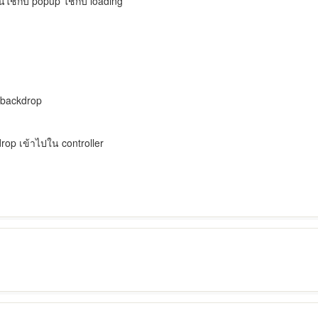
นใช้กับ popup ใช้กับ loading
 backdrop
drop เข้าไปใน controller