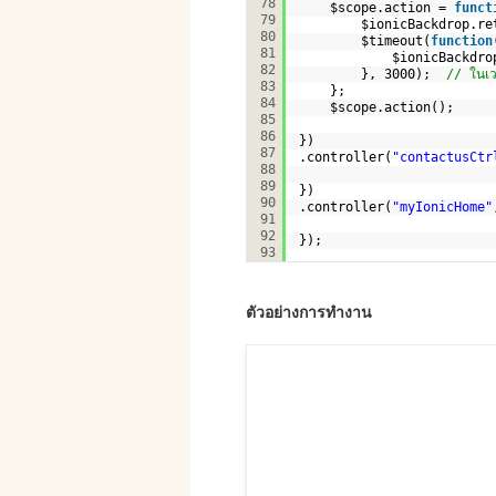
78
$scope.action = 
funct
79
$ionicBackdrop.re
80
$timeout(
function
81
$ionicBackdro
82
}, 3000);  
// ในเว
83
};
84
$scope.action();     
85
86
})
87
.controller(
"contactusCtr
88
89
})
90
.controller(
"myIonicHome"
91
92
});
93
ตัวอย่างการทำงาน