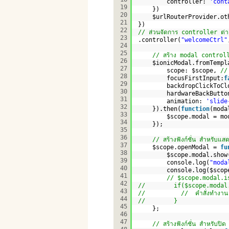
controller: 
'cont
19
})          
20
$urlRouterProvider.ot
21
})
22
// ส่วนจัดการ controller ต่าง
23
.controller(
"welcomeCtrl"
24
25
// สร้าง modal control
26
$ionicModal.fromTempl
27
scope: $scope, 
//
28
focusFirstInput:
f
29
backdropClickToCl
30
hardwareBackButto
31
animation: 
'slide
32
}).then(
function
(moda
33
$scope.modal = mo
34
});
35
36
// สร้างฟังก์ชั่น สำหรับแ
37
$scope.openModal = 
fu
38
$scope.modal.show
39
console.log(
"moda
40
console.log($scop
41
// $scope.modal.isS
42
//        if($scope.modal.
43
//          //  คำสั่งทำงาน
44
//        }
45
};
46
47
// สร้างฟังก์ชั่น สำหรับปิ