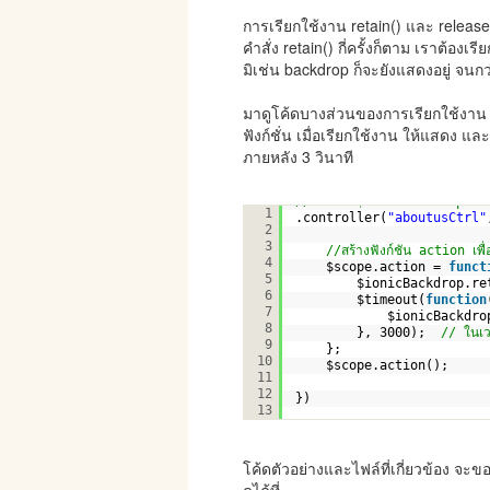
การเรียกใช้งาน retain() และ release
คำสั่ง retain() กี่ครั้งก็ตาม เราต้องเร
มิเช่น backdrop ก็จะยังแสดงอยู่ จนก
มาดูโค้ดบางส่วนของการเรียกใช้งาน 
ฟังก์ชั่น เมื่อเรียกใช้งาน ให้แสดง แ
ภายหลัง 3 วินาที
// ส่งค่า $ionicBackdrop เพื
1
.controller(
"aboutusCtrl"
2
3
//สร้างฟังก์ชัน action เพื
4
$scope.action = 
funct
5
$ionicBackdrop.re
6
$timeout(
function
7
$ionicBackdro
8
}, 3000);  
// ในเว
9
};
10
$scope.action();     
11
12
})
13
โค้ดตัวอย่างและไฟล์ที่เกี่ยวข้อง 