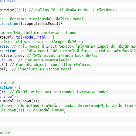
actusCtrl'
herwise(
"/"
); 
// กรณีอื่นๆ ให้ url อ้างอิง เท่ากับ  / หรือหน้าแรก
ๆ   มีการส่งค่า $ionicModal เพื่อใช้งาน modal
,
function
($scope,$ionicModal){ 
ler จากไฟล์ template และกำหนด options
ateUrl(
'tpl/modal.html'
, {
 สร้าง child scope ของ rootScope เพื่อใช้งาน
alse
, 
// ถ้าใน modal มี input textbox ให้โฟกัสไปที่ input นั้น เมื่อเปิด mo
ose:
true
, 
// ให้ปิด modal ได้ด้วยการกดไปที่ พื้นของ backdrop คล้ายพื้นหลังสี
nClose:
true
, 
// ให้ปิด modal ได้ด้วยปุ่ม back ที่เครื่อง
-in-up'
// รูปแบบการแสดงการเคื่อนไหว 
l) { 
// คืนค่าเป็น object  controller เพื่อใช้งาน
dal;  
// เก็บค่าในตัวแปร $scope.modal 
สดง modal
nction
() {
();  
// เรียกใช้ method ของ ionicmodal ในการแสดง modal
l show"
);
e.modal.isShown());
hown() เป็น method สำหรับเช็คว่า modal มีการแสดงอยู่หรือไม่ ค่าเป็น true 
isShown()){ // ถ้า modal แสดงอยู่
ด modal