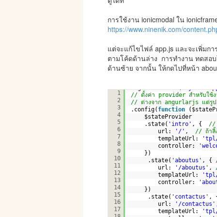
ดูได้ที่
การใช้งาน ionicmodal ใน ionicfram
https://www.ninenik.com/content.ph
แต่จะแก้ไขไฟล์ app.js และจะเพิ่มกา
ตามโค้ดด้านล่าง การทำงาน ทดสอบโด
ด้านซ้าย จากนั้น ให้กดไปที่หน้า ab
angular.module(
"myIonicAp
1
// ตั้งค่า provider สำหรับใช
2
// ต่างจาก angurlarjs แต่รูป
3
.config(
function
($stateP
4
$stateProvider
5
.state(
'intro'
, {  
// 
6
url: 
'/'
,  
// ถ้าลิ
7
templateUrl: 
'tpl
8
controller: 
'welc
9
})
10
.state(
'aboutus'
, { 
11
url: 
'/aboutus'
, 
12
templateUrl: 
'tpl
13
controller: 
'abou
14
})   
15
.state(
'contactus'
, 
16
url: 
'/contactus'
17
templateUrl: 
'tpl
18