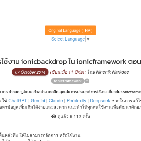
Original Language (THAI)
Select Language
▼
ใช้งาน ionicbackdrop ใน ionicframework ตอนที
เขียนเมื่อ 11 ปีก่อน
โดย Ninenik Narkdee
07 October 2014
ionicframework
่ง การ กำหนด รูปแบบ ตัวอย่าง เทคนิค ลูกเล่น การประยุกต์ การใช้งาน เกี่ยวกับ ionicfram
 ใช้
ChatGPT
|
Gemini
|
Claude
|
Perplexity
|
Deepseek
ช่วยในการแก้ไ
หาข้อมูลเพิ่มเติมได้ง่ายและสะดวก แนะนำให้ทุกคนใช้งานเพื่อพัฒนาศัก
ดูแล้ว 6,112 ครั้ง
้นหลังทึบ ให้ไม่สามารถจัดการ หรือใช้งาน