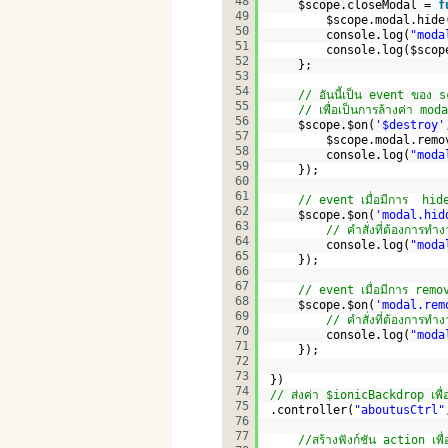
48
$scope.closeModal = 
f
49
$scope.modal.hide
50
console.log(
"moda
51
console.log($scop
52
};
53
54
// อันนี้เป็น event ของ 
55
// เพื่อเป็นการล้างค่า mo
56
$scope.$on(
'$destroy'
57
$scope.modal.remo
58
console.log(
"moda
59
});
60
61
// event เมื่อมีการ  hi
62
$scope.$on(
'modal.hid
63
// คำสั่งที่ต้องการทำ
64
console.log(
"moda
65
});
66
67
// event เมื่อมีการ rem
68
$scope.$on(
'modal.rem
69
// คำสั่งที่ต้องการทำ
70
console.log(
"moda
71
});    
72
73
})
74
// ส่งค่า $ionicBackdrop เพื
75
.controller(
"aboutusCtrl"
76
77
//สร้างฟังก์ชัน action เพื