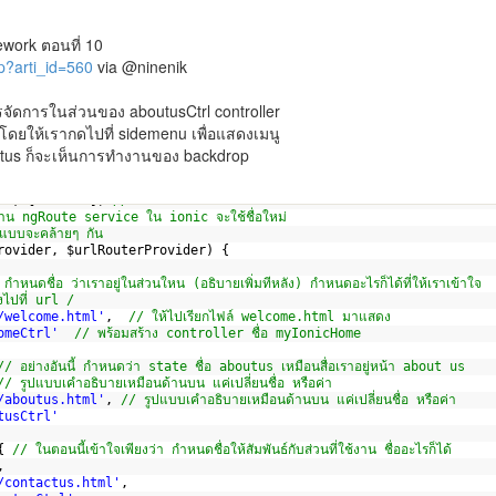
ework ตอนที่ 10
p?arti_id=560
via @ninenik
รจัดการในส่วนของ aboutusCtrl controller
ยให้เรากดไปที่ sidemenu เพื่อแสดงเมนู
outus ก็จะเห็นการทำงานของ backdrop
p"
, [
"ionic"
]) 
// สร้าง module และเรียกใช้งาน ionic
้งาน ngRoute service ใน ionic จะใช้ชื่อใหม่
แบบจะคล้ายๆ กัน
rovider, $urlRouterProvider) {
กำหนดชื่อ ว่าเราอยู่ในส่วนใหน (อธิบายเพิ่มทีหลัง) กำหนดอะไรก็ได้ที่ให้เราเข้าใจ
้งไปที่ url / 
/welcome.html'
,  
// ให้ไปเรียกไฟล์ welcome.html มาแสดง
omeCtrl'
// พร้อมสร้าง controller ชื่อ myIonicHome
// อย่างอันนี้ กำหนดว่า state ชื่อ aboutus เหมือนสื่อเราอยู่หน้า about us
// รูปแบบเคำอธิบายเหมือนด้านบน แค่เปลี่ยนชื่อ หรือค่า
/aboutus.html'
, 
// รูปแบบเคำอธิบายเหมือนด้านบน แค่เปลี่ยนชื่อ หรือค่า
tusCtrl'
{ 
// ในตอนนี้เข้าใจเพียงว่า กำหนดชื่อให้สัมพันธ์กับส่วนที่ใช้งาน ชื่ออะไรก็ได้
,
/contactus.html'
,