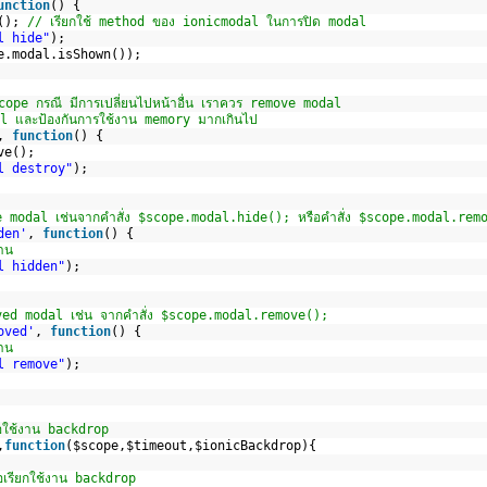
unction
() {
(); 
// เรียกใช้ method ของ ionicmodal ในการปิด modal
l hide"
);
e.modal.isShown());
scope กรณี มีการเปลี่ยนไปหน้าอื่น เราควร remove modal
dal และป้องกันการใช้งาน memory มากเกินไป
, 
function
() {
ve();
l destroy"
);
de modal เช่นจากคำสั่ง $scope.modal.hide(); หรือคำสั่ง $scope.modal.rem
den'
, 
function
() {
งาน
l hidden"
);
oved modal เช่น จากคำสั่ง $scope.modal.remove();
oved'
, 
function
() {
งาน
l remove"
);
่อใช้งาน backdrop
,
function
($scope,$timeout,$ionicBackdrop){ 
่อเรียกใช้งาน backdrop