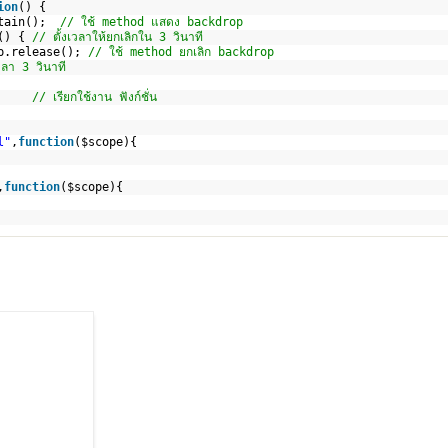
ion
() {
tain();  
// ใช้ method แสดง backdrop
() { 
// ตั้งเวลาให้ยกเลิกใน 3 วินาที
p.release(); 
// ใช้ method ยกเลิก backdrop
ลา 3 วินาที
     
// เรียกใช้งาน ฟังก์ชั่น
l"
,
function
($scope){ 
,
function
($scope){ 