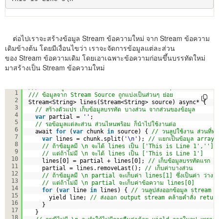
ต่อไปเราจะสร้างข้อมูล Stream ข้อความใหม่ จาก Stream ข้อความ
เดิมข้างต้น โดยมีเงื่อนไขว่า เราจะจัดการข้อมูลแต่ละส่วน
ของ Stream ข้อความเดิม โดยเอาเฉพาะข้อความก่อนขึ้นบรรทัดใหม่
มาสร้างเป็น Stream ข้อความใหม่
/// แยกข้อมูล stream ของข้อความ ออกเป็นบรรทัดๆ
1
/// ข้อมูลจาก Stream Source ถูกแบ่งเป็นส่วนๆ ย่อย
2
Stream<String> lines(Stream<String> source) async* {
3
// สร้างตัวแปร เก็บข้อมูลบรรทัด บางส่วน จากส่วนของข้อมูล
4
var
partial = 
''
;
5
// รอข้อมูลแต่ละส่วน ส่วนไหนพร้อม ก็นำไปใช้งานต่อ
6
await 
for
(
var
chunk 
in
source) { 
// วนลูปใช้งาน ส่วนที่พร
7
var
lines = chunk.split(
'\n'
); 
// แยกเป็นข้อมูล array จ
8
// ถ้าข้อมูลมี \n จะได้ lines เป็น ['This is Line 1','']
9
// แต่ถ้าไม่มี \n จะได้ lines เป็น ['This is Line 1']
10
lines[0] = partial + lines[0]; 
// เก็บข้อมูลบรรทัดแรก
11
partial = lines.removeLast(); 
// เก็บค่าบางส่วน
12
// ถ้าข้อมูลมี \n partial จะเก็บค่า lines[1] ซึ่งเป็นค่า ว่าง
13
// แต่ถ้าไม่มี \n partial จะเก็บค่าข้อความ lines[0]
14
for
(
var
line 
in
lines) { 
// วนลูปส่งออกข้อมูล stream จ
15
yield line; 
// ส่งออก output stream คล้ายคำสั่ง retur
16
}
17
}
18