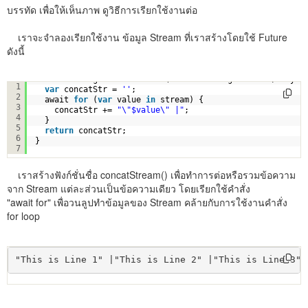
บรรทัด เพื่อให้เห็นภาพ ดูวิธีการเรียกใช้งานต่อ
เราจะจำลองเรียกใช้งาน ข้อมูล Stream ที่เราสร้างโดยใช้ Future
ดังนี้
Future<String> concatStream(Stream<String> stream) async
1
var
concatStr = 
''
;
2
await 
for
(
var
value 
in
stream) {
3
concatStr += 
"\"$value\" |"
;
4
}
5
return
concatStr;
6
}
7
เราสร้างฟังก์ชั่นชื่อ concatStream() เพื่อทำการต่อหรือรวมข้อความ
จาก Stream แต่ละส่วนเป็นข้อความเดียว โดยเรียกใช้คำสั่ง
"await for" เพื่อวนลูปทำข้อมูลของ Stream คล้ายกับการใช้งานคำสั่ง
for loop
"This is Line 1" |"This is Line 2" |"This is Line 3" 