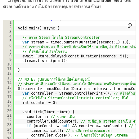
ตัวอย่างด้านล่าง ยังไม่มีการควบคุมการทำงานเข้ามา
import 
'dart:async'
;
1
2
void main() async {
3
4
// สร้าง Steam โดยใช้ StreamController
5
var
stream = timedCounter(Duration(seconds:1),10);
6
// เราจะหน่วงเวลา 5 วินาที ก่อนเรียกใช้งาน เพื่อดูว่า Stream ทำงา
7
// ทั้งที่ยังไม่ได้เรียกใช้งาน
8
await Future.delayed(const Duration(seconds: 5));
9
stream.listen(print); 
10
11
}
12
13
// NOTE: รูปแบบการใช้งานนี้ยังไม่สมบูรณ์
14
// ทำงานทันที ก่อนเรียกใช้งาน และยังไม่มีกำหนด กรณีทำการหยุดชั่วค
15
Stream<int> timedCounter(Duration interval, [int maxCou
16
var
controller = StreamController<int>(); 
// สร้างตัวแ
17
// หรือใช้เป็น StreamController<int> controller; ก็ได้
18
int counter = 0;
19
20
void tick(Timer timer) {
21
counter++; 
// บวกค่าเพิ่ม
22
controller.add(counter); 
// ส่งข้อมูล stream ออกเป็น ev
23
if
(maxCount != 
null
&& counter >= maxCount) { 
// ถึง
24
timer.cancel(); 
// ยกเลิการทำงานของเวลา
25
controller.close(); 
// ปิดการใช้งานข้อมูล Stream
26