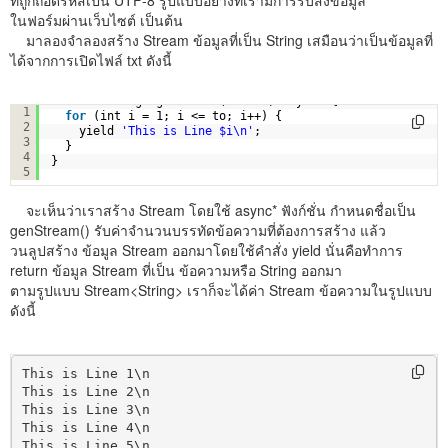
ในฟอร์มผ่านเว็บไซต์ เป็นต้น
มาลองจำลองสร้าง Stream ข้อมูลที่เป็น String เสมือนว่าเป็นข้อมูลที่
ได้จากการเปิดไฟล์ txt ดังนี้
Stream<String> genStream(int to) async* {
1
for
(int i = 1; i <= to; i++) {
2
yield 
'This is Line $i\n'
;
3
}
4
}
5
จะเห็นว่าเราสร้าง Stream โดยใช้ async* ฟังก์ชั่น กำหนดชื่อเป็น
genStream() รับค่าจำนวนบรรทัดข้อความที่ต้องการสร้าง แล้ว
วนลูปสร้าง ข้อมูล Stream ออกมาโดยใช้คำสั่ง yield นั่นคือทำการ
return ข้อมูล Stream ที่เป็น ข้อความหรือ String ออกมา
ตามรูปแบบ Stream<String> เราก็จะได้ค่า Stream ข้อความในรูปแบบ
ดังนี้
This is Line 1\n

This is Line 2\n

This is Line 3\n

This is Line 4\n

This is Line 5\n