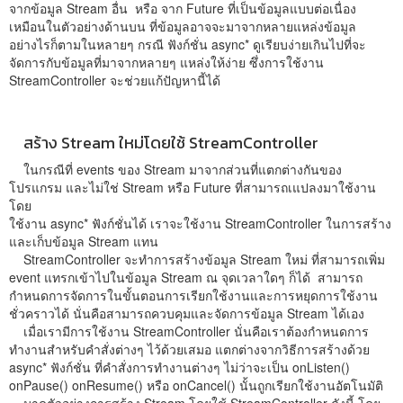
จากข้อมูล Stream อื่น หรือ จาก Future ที่เป็นข้อมูลแบบต่อเนื่อง
เหมือนในตัวอย่างด้านบน ที่ข้อมูลอาจจะมาจากหลายแหล่งข้อมูล
อย่างไรก็ตามในหลายๆ กรณี ฟังก์ชั่น async* ดูเรียบง่ายเกินไปที่จะ
จัดการกับข้อมูลที่มาจากหลายๆ แหล่งให้ง่าย ซึ่งการใช้งาน
StreamController จะช่วยแก้ปัญหานี้ได้
สร้าง Stream ใหม่โดยใช้ StreamController
ในกรณีที่ events ของ Stream มาจากส่วนที่แตกต่างกันของ
โปรแกรม และไม่ใช่ Stream หรือ Future ที่สามารถเแปลงมาใช้งาน
โดย
ใช้งาน async* ฟังก์ชั่นได้ เราจะใช้งาน StreamController ในการสร้าง
และเก็บข้อมูล Stream แทน
StreamController จะทำการสร้างข้อมูล Stream ใหม่ ที่สามารถเพิ่ม
event แทรกเข้าไปในข้อมูล Stream ณ จุดเวลาใดๆ ก็ได้ สามารถ
กำหนดการจัดการในขั้นตอนการเรียกใช้งานและการหยุดการใช้งาน
ชั่วคราวได้ นั่นคือสามารถควบคุมและจัดการข้อมูล Stream ได้เอง
เมื่อเรามีการใช้งาน StreamController นั่นคือเราต้องกำหนดการ
ทำงานสำหรับคำสั่งต่างๆ ไว้ด้วยเสมอ แตกต่างจากวิธีการสร้างด้วย
async* ฟังก์ชั่น ที่คำสั่งการทำงานต่างๆ ไม่ว่าจะเป็น onListen()
onPause() onResume() หรือ onCancel() นั้นถูกเรียกใช้งานอัตโนมัติ
มาดูตัวอย่างการสร้าง Stream โดยใช้ StreamController ดังนี้ โดย