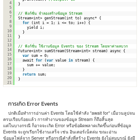
4
}
5
6
// ฟังก์ชั่น จำลองสร้างข้อมูล Stream
7
Stream<int> genStream(int to) async* {
8
for
(int i = 1; i <= to; i++) {
9
yield i;
10
}
11
}
12
13
// ฟังก์ชั่น ใช้งานข้อมูล Events ของ Stream โดยหาค่าผลบวก
14
Future<int> sumStream(Stream<int> stream) async {
15
var
sum = 0;
16
await 
for
(
var
value 
in
stream) {
17
sum += value;
18
}
19
return
sum;
20
}
21
การเกิด Error Events
ปกติเมื่อทำการอ่านค่า Events โดยใช้คำสัง "await for" เมื่อวนลูปจน
ครบเรียบร้อยแล้ว การทำงานของข้อมูล Stream ก็ถึอสิ้นสุด
แต่ในบางกรณี ก็อาจจะเกิด Error หรือข้อผิดพลาดเกิดขึ้นก่อนที่ข้อมูล
Events จะถูกเรียกใช้งานเสร็จ เช่น อินเตอร์เน็ตล่ม ขณะอ่าน
ข้อมูลไฟล์จาก Server หรือกรณีคำสั่งที่สร้าง Events ยังไม่สมบูรณ์ ยังมี