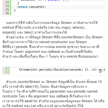
33
}
34
return
concatStr;
35
}
36
นอกจากวิธีข้างต้นในการแปลงข้อมูล Stream เรายังสามารถใช้
method ที่ใช้งานกับ อาเรย์หรือ List เช่น map(), where(),
expand() และ take() มาช่วนในการแปลงได้
ตัวอย่างเช่น เรามีข้อมูล Stream ที่ชื่อ counterStream เป็น Stream
ที่สร้างมาจากการใช้งาน named constructor ของ Stream
ที่มีชื่อว่า periodic ซึ่งจะทำการปล่อย events ทุกช่วงๆ จังหวะเวลาที่
กำหนด โดยค่า argument ของ callback จะเป็นตัวเลขที่เริ่มต้น
ด้วย 0 และเพิ่มขึ้นเรื่อยๆ ทีละ 1 ในทุกๆ ช่วง events ที่ปล่อยออกมา
var
counterStream =
1
Stream<int>.periodic(Duration(seconds: 1), (x) => x)
2
ตัวแปร counterStream จะ Stream ข้อมูลที่เป็น ตัวเลข ทั้งหมด 15
ครั้ง (จากคำสั่ง take(15)) โดยจะ คืนค่าข้อมูลจากตัวแปร x
ในทุกๆ 1 วินาที ตามที่กำหนดใน parameter ของ periodic named
contructor โดย x คือ argument ของ callback ที่เริ่มต้นจาก 0
เราสามารถใช้ await for สำหรับวนลูปแสดงข้อมูลของ Stream ได้ หรือ
จะใช้ method ของ List หรือ อาเรย์ อย่าง forEach() ก็ได้