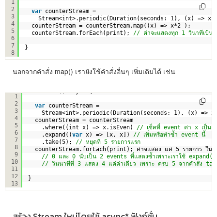
1
2
var
counterStream =
3
Stream<int>.periodic(Duration(seconds: 1), (x) => x)
4
counterStream = counterStream.map((x) => x*2 );
5
counterStream.forEach(print); 
// ค่าจะแสดงทุก 1 วินาทีเป้
6
7
}
8
นอกจากคำสั่ง map() เรายังใช้คำสั่งอื่นๆ เพิ่มเติมได้ เช่น
void main() async {
1
2
var
counterStream =
3
Stream<int>.periodic(Duration(seconds: 1), (x) => x
4
counterStream = counterStream
5
.where((int x) => x.isEven) 
// เช็คที่ event ค่า x เป็นเลข
6
.expand((
var
x) => [x, x]) 
// เพิ่มหรือทำซ้ำ event นี้
7
.take(5); 
// หยุดที่ 5 รายการแรก
8
counterStream.forEach(print); ค่าจแสดง แค่ 5 รายการ ใน 3 ว
9
// 0 และ 0 นับเป็น 2 events ที่แสดงซ้ำเพราะเราใช้ expand() 
10
// วินนาทีที่ 3 แสดง 4 แค่ค่าเดียว เพราะ ครบ 5 จากคำสั่ง ta
11
12
}
13
สร้าง Stream ใหม่โดยใช้ async* ฟังก์ชั่น