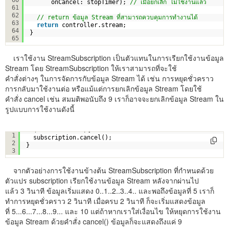
onCancel: stopTimer); 
// เมื่อยกเลิก ไม่ใช้งานแล้ว
61
62
// return ข้อมูล Stream ที่สามารถควบคุมการทำงานได้
63
return
controller.stream;
64
}
65
เราใช้งาน StreamSubscription เป็นตัวแทนในการเรียกใช้งานข้อมูล
Stream โดย StreamSubscription ให้เราสามารถที่จะใช้
คำสั่งต่างๆ ในการจัดการกับข้อมูล Stream ได้ เช่น การหยุดชั่วคราว
การกลับมาใช้งานต่อ หรือแม้แต่การยกเลิกข้อมูล Stream โดยใช้
คำสั่ง cancel เช่น สมมติพอนับถึง 9 เราก็อาจจะยกเลิกข้อมูล Stream ใน
รูปแบบการใช้งานดังนี้
if
( counter == 9){
1
subscription.cancel();
2
}
3
จากตัวอย่างการใช้งานข้างต้น StreamSubscription ที่กำหนดด้วย
ตัวแปร subscription เรียกใช้งานข้อมูล Stream หลังจากผ่านไป
แล้ว 3 วินาที ข้อมูลเริ่มแสดง 0..1..2..3..4.. และพอถึงข้อมูลที่ 5 เราก็
ทำการหยุดชั่วคราว 2 วินาที เมื่อครบ 2 วินาที ก็จะเริ่มแสดงข้อมูล
ที่ 5...6...7...8...9... และ 10 แต่ถ้าหากเราใส่เงื่อนไข ให้หยุดการใช้งาน
ข้อมูล Stream ด้วยคำสั่ง cancel() ข้อมูลก็จะแสดงถึงแค่ 9