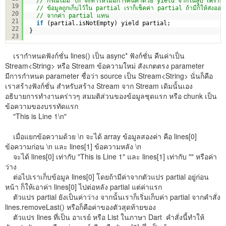
// กรณีไม่มี \n จะทำให้ไม่มีการคืนค่าด้วย yield จากในลูป เพราะ l
19
// ข้อมูลถูกเก็บไว้ใน partial เราก็เช็คค่า partial ถ้ามีก็ให้ส่งออก
20
// จากค่า partial แทน
21
if
(partial.isNotEmpty) yield partial;
22
}
23
เรากำหนดฟังก์ชั่น lines() เป็น async* ฟังก์ชั่น คืนค่าเป็น
Stream<String> หรือ Stream ข้อความใหม่ สังเกตตรง parameter
มีการกำหนด parameter ชื่อว่า source เป็น Stream<String> นั่นก็คือ
เราสร้างฟังก์ชั่น สำหรับสร้าง Stream จาก Stream เดิมนั้นเอง
อธิบายการทำงานคร่าวๆ สมมติส่วนของข้อมูลชุดแรก หรือ chunk เป็น
ข้อความของบรรทัดแรก
"This is Line 1\n"
เมื่อแยกข้อความด้วย \n จะได้ array ข้อมูลสองค่า คือ lines[0]
ข้อความก่อน \n และ lines[1] ข้อความหลัง \n
จะได้ lines[0] เท่ากับ "This is Line 1" และ lines[1] เท่ากับ "" หรือค่า
ว่าง
ต่อไปเราเก็บข้อมูล lines[0] โดยถ้ามีค่าจากตัวแปร partial อยู่ก่อน
หน้า ก็ให้เอาค่า lines[0] ไปต่อหลัง partial แต่ค่าแรก
ตัวแปร partial ยังเป็นค่าว่าง จากนั้นเราก็เริ่มเก็บค่า partial จากคำสั่ง
lines.removeLast() หรือก็คือค่าของตัวสุดท้ายของ
ตัวแปร lines ที่เป็น อาเรย์ หรือ List ในภาษา Dart คำสั่งนี้ทำให้