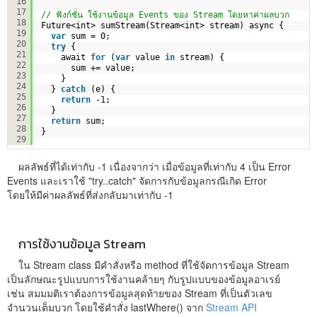
16
17
// ฟังก์ชั่น ใช้งานข้อมูล Events ของ Stream โดยหาค่าผลบวก
18
Future<int> sumStream(Stream<int> stream) async {
19
var
sum = 0;
20
try
{
21
await 
for
(
var
value 
in
stream) {
22
sum += value;
23
}
24
} 
catch
(e) {
25
return
-1;
26
}
27
return
sum;
28
}
29
ผลลัพธ์ที่ได้เท่ากับ -1 เนื่องจากว่า เมื่อข้อมูลที่เท่ากับ 4 เป็น Error
Events และเราใช้ "try..catch" จัดการกับข้อมูลกรณีเกิด Error
โดยให้มีค่าผลลัพธ์ที่ส่งกลับมาเท่ากับ -1
การใช้งานข้อมูล Stream
ใน Stream class มีคำสั่งหรือ method ที่ใช้จัดการข้อมูล Stream
เป็นลักษณะรูปแบบการใช้งานคล้ายๆ กับรูปแบบของข้อมูลอาเรย์
เช่น สมมมติเราต้องการข้อมูลสุดท้ายของ Stream ที่เป็นตัวเลข
จำนวนเต็มบวก โดยใช้คำสั่ง lastWhere() จาก
Stream API