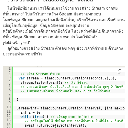
ในห้วข้อที่ผ่านมา เราได้เห็นการใช้งานการสร้าง Stream จากฟัง
ก์ชั่น async* ไปแล้วในการสร้าง Stream ข้อความทดสอบ
โดยข้อมูล Stream จะถูกสร้างเมื่อฟังก์ชั่นถูกเรียกใช้งาน และเริ่มทำงาน
เมื่อผู้ใช้เรียกดูข้อมูล ข้อมูล Stream จะหยุดทำงาน
หรือปิดตัวลงเมื่อมีการคืนค่าจากฟังก์ชั่น ในระหว่างที่ยังไม่คืนค่าจากฟัง
ก์ชั่น ข้อมูล Stream สามารถปล่อย events โดยใช้คำสั่ง
yield หรือ yield*
ดูตัวอย่างการสร้าง Stream ตัวเลข ทุกๆ ช่วงเวลาที่กำหนด ด้านล่าง
ประกอบทำความเข้าใจ
void main() {
1
2
// สร้าง Stream ตัวเลข
3
var
stream = timedCounter(Duration(seconds:2),5);
4
stream.listen(print); 
// เรียกใช้งาน
5
// จะแสดงตัวเลข 0..1..2..3 และ 4 แต่ละค่าใน ทุกๆ 2 วินาที
6
// จนครบตามจำนวน ที่กำหนดใน maxCount ถ้ามีกำหนด
7
8
}
9
10
Stream<int> timedCounter(Duration interval, [int maxCou
11
int i = 0;
12
while
(
true
) { 
// สร้างลูปแบบ infinite
13
// รอข้อมูลโดยให้ delay ตามเวลาที่กำหนด ในที่นี้คือ 2 วินาที
14
await Future.delayed(interval);