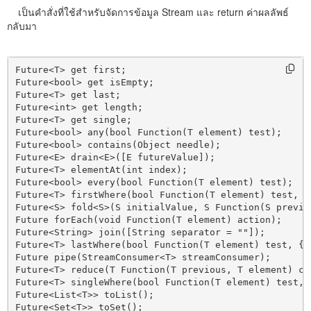
เป็นคำสั่งที่ใช้สำหรับจัดการข้อมูล Stream และ return ค่าผลลัพธ์
กลับมา
Future<T> get first;

Future<bool> get isEmpty;

Future<T> get last;

Future<int> get length;

Future<T> get single;

Future<bool> any(bool Function(T element) test);

Future<bool> contains(Object needle);

Future<E> drain<E>([E futureValue]);

Future<T> elementAt(int index);

Future<bool> every(bool Function(T element) test);

Future<T> firstWhere(bool Function(T element) test, {T
Future<S> fold<S>(S initialValue, S Function(S previou
Future forEach(void Function(T element) action);

Future<String> join([String separator = ""]);

Future<T> lastWhere(bool Function(T element) test, {T 
Future pipe(StreamConsumer<T> streamConsumer);

Future<T> reduce(T Function(T previous, T element) com
Future<T> singleWhere(bool Function(T element) test, {
Future<List<T>> toList();

Future<Set<T>> toSet();