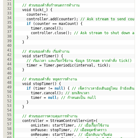
31
// ส่วนของคำสั่งกำหนดการทำงาน
32
void tick(_) {
33
counter++;
34
controller.add(counter); 
// Ask stream to send coun
35
if
(counter == maxCount) {
36
timer.cancel();
37
controller.close(); 
// Ask stream to shut down an
38
}
39
}
40
41
// ส่วนของคำสั่ง เริ่มทำงาน
42
void startTimer() {
43
// เริ่มเวลา และเรียกใช้งาน ข้อมูล Stream จากคำสั่ง tick()
44
timer = Timer.periodic(interval, tick);
45
}
46
47
// ส่วนของคำสั่ง หยุดการทำงาน
48
void stopTimer() {
49
if
(timer != 
null
) { 
// เช็คว่าเวลายังเดินอยู่ไหม ถ้ายังเดินอยู
50
timer.cancel(); 
// ยกเลิกเวลา
51
timer = 
null
; 
// กำหนดเป็น null
52
}
53
}
54
55
// ส่วนของการควบคุมการทำงาน
56
controller = StreamController<int>(
57
onListen: startTimer, 
// เมื่อเรีียกใช้งาน
58
onPause: stopTimer, 
// เมื่อหยุดชั่วคราว
59
onResume: startTimer, 
// เมื่อกลับมาเริ่มต่อ
60