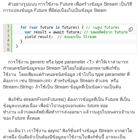
ตัวอย่างรูปแบบ การใช้งาน Future เพื่อสร้างข้อมูล Stream เป็นวิธี
การแปลงข้มมูล Future ที่มีต่อเนื่องไปเป็นข้อมูล Steam
Stream<T> streamFromFutures<T>(Iterable<Future<T>> futur
1
for
(
var
future 
in
futures) { 
// วนลูป futures  
2
var
result = await future; 
// รอผลลัพธ์จาก future
3
yield result;  
// ส่งออกเป็น Stream 
4
}
5
}
6
การใช้งาน generic หรือ type parameter <T> ทำให้เราสามารถ
กำหนดชนิดข้อมูลของ Stream ได้โดยไม่ต้องแยกหลายฟังก์ชั่น
ใช้งาน โดยเพียงแค่กำหนดชนิดข้อมูล เข้าไปใน type parameter ที่
ต้องการ เช่น Stream<int> สำหรับข้อมูล Stream ตัวเลข หรือ
Stream<String> ถ้าใช้เป็น Stream ข้อมูลที่เป็นข้อความเป็นต้น
ฟังก์ชั่น streamFromFutures() ต้องการข้อมูลที่เป็น Future ที่เป็น
ข้อมูลแบบต่อเนื่อง เพื่อนำไปวนลูปแยกแต่ละ future ย่อย
ทำงาน แล้วรอผลลัพธ์เพื่อทำการส่งออกมา แล้ววนลูปไปจนครบจำนวน
ของ Future ทั้งหมด
จะเห็นว่า เราใช้งาน async* ฟังก์ชั่นสร้างข้อมูล Stream จากค่าใด
ค่าหนึ่ง นั่นคือจำเป็นต้องมีข้อมูลมาใช้งานในฟังก์ชั่นนี้ อาจจะเป็น