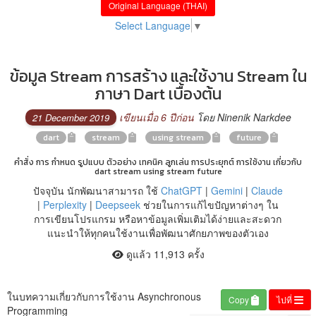
Original Language (THAI)
Select Language
▼
ข้อมูล Stream การสร้าง และใช้งาน Stream ใน
ภาษา Dart เบื้องต้น
เขียนเมื่อ 6 ปีก่อน
โดย Ninenik Narkdee
21 December 2019
dart
stream
using stream
future
คำสั่ง การ กำหนด รูปแบบ ตัวอย่าง เทคนิค ลูกเล่น การประยุกต์ การใช้งาน เกี่ยวกับ
dart stream using stream future
ปัจจุบัน นักพัฒนาสามารถ ใช้
ChatGPT
|
Gemini
|
Claude
|
Perplexity
|
Deepseek
ช่วยในการแก้ไขปัญหาต่างๆ ใน
การเขียนโปรแกรม หรือหาข้อมูลเพิ่มเติมได้ง่ายและสะดวก
แนะนำให้ทุกคนใช้งานเพื่อพัฒนาศักยภาพของตัวเอง
ดูแล้ว 11,913 ครั้ง
ในบทความเกี่ยวกับการใช้งาน Asynchronous
Copy
ไปที่
Programming