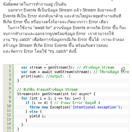
ข้อผิดพลาดในการทำงานอยู่ เป็นต้น
นอกจาก Events ที่เป็นข้อมูล Stream แล้ว Stream ยังอาจจะมี
Events ที่เป็น Error ส่งกลับมาด้วย และส่วนใหญ่จะหยุดทำงานทันที
ที่เกิด Error ขึ้น หรือบางครั้งก็อาจจะเกิดมากกว่า Error เดียว
ในการใช้งาน "await for" อ่านข้อมูล Events หากเกิด Error ขึ้น ก็จะ
จบการทำงานและออกจากลูปพร้อมข้อมูล Error เราสามารถใช้
งาน "try..catch" เพื่อจัดการข้อมูลกรณีเกิด Error ขึ้นได้ เราจะจำลอง
สร้างมูล Stream ที่เกิด Error Events ขึ้น พร้อมกับตรวจสอบ
และจัดการ Error โดยใช้ "try..catch" ดังนี้
void main() async { 
1
var
stream = genStream(5); 
// สร้างข้อมูล Stream
2
var
sum = await sumStream(stream); 
// ใช้งานข้อมูล Strea
3
print(sum); 
//output: -1
4
}
5
6
// ฟังก์ชั่น จำลองสร้างข้อมูล Stream
7
Stream<int> genStream(int to) async* {
8
for
(int i = 1; i <= to; i++) {
9
if
(i == 4) { 
// จำลอง Error ข้อมูลที่ 4
10
throw
new
Exception(
'Intentional exception'
);
11
} 
else
{
12
yield i;
13
}
14
}
15
}