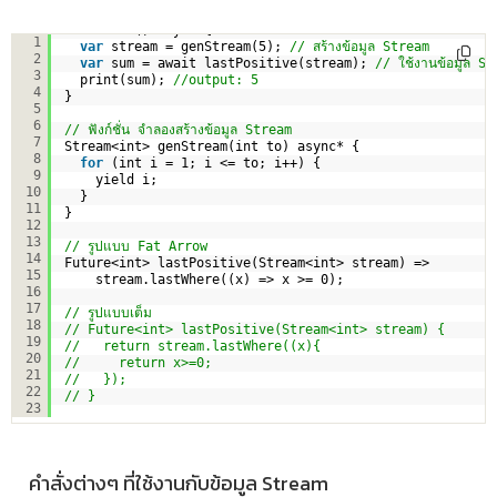
void main() async { 
1
var
stream = genStream(5); 
// สร้างข้อมูล Stream
2
var
sum = await lastPositive(stream); 
// ใช้งานข้อมูล S
3
print(sum); 
//output: 5
4
}
5
6
// ฟังก์ชั่น จำลองสร้างข้อมูล Stream
7
Stream<int> genStream(int to) async* {
8
for
(int i = 1; i <= to; i++) {
9
yield i;
10
}
11
}
12
13
// รูปแบบ Fat Arrow
14
Future<int> lastPositive(Stream<int> stream) =>
15
stream.lastWhere((x) => x >= 0);
16
17
// รูปแบบเต็ม
18
// Future<int> lastPositive(Stream<int> stream) {
19
//   return stream.lastWhere((x){
20
//     return x>=0;
21
//   });
22
// }
23
คำสั่งต่างๆ ที่ใช้งานกับข้อมูล Stream