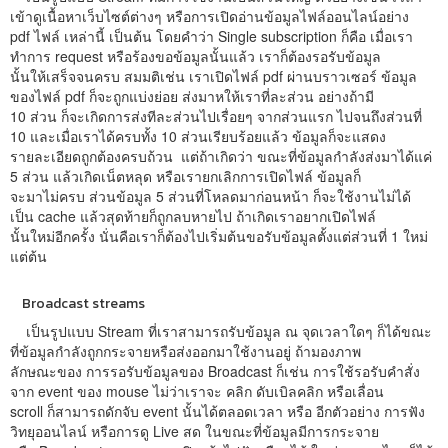
เข้าดูเนื้อหาเว็บไซต์ต่างๆ หรือการเปิดอ่านข้อมูลไฟล์ออนไลน์อย่าง
pdf ไฟล์ เหล่านี้ เป็นต้น โดยคำว่า Single subscription ก็คือ เมื่อเรา
ทำการ request หรือร้องขอข้อมูลนั้นแล้ว เราก็ต้องรอรับข้อมูล
นั้นให้เสร็จจนครบ สมมติเช่น เราเปิดไฟล์ pdf ผ่านบราวเซอร์ ข้อมูล
ของไฟล์ pdf ก็จะถูกแบ่งย่อย ส่งมาหให้เราที่ละส่วน อย่างถ้ามี
10 ส่วน ก็จะเกิดการส่งทีละส่วนไปเรื่อยๆ จากส่วนแรก ไปจนถึงส่วนที่
10 และเมื่อเราได้ครบทั้ง 10 ส่วนเรียบร้อยแล้ว ข้อมูลก็จะแสดง
รายละเอียดถูกต้องครบถ้วน แต่ถ้าเกิดว่า ขณะที่ข้อมูลกำลังส่งมาได้แค่
5 ส่วน แล้วเกิดเน็ตหลุด หรือเรายกเลิกการเปิดไฟล์ ข้อมูลก็
จะมาไม่ครบ ส่วนข้อมูล 5 ส่วนที่โหลดมาก่อนหน้า ก็จะใช้งานไม่ได้
เป็น cache แล้วสุดท้ายก็ถูกลบหายไป ถ้าเกิดเราอยากเปิดไฟล์
นั้นใหม่อีกครั้ง นั่นคือเราก็ต้องไปเริ่มต้นขอรับข้อมูลตั้งแต่ส่วนที่ 1 ใหม่
แต่ต้น
Broadcast streams
เป็นรูปแบบ Stream ที่เราสามารถรับข้อมูล ณ จุดเวลาใดๆ ก็ได้ขณะ
ที่ข้อมูลกำลังถูกกระจายหรือส่งออกมาใช้งานอยู่ ถ้ามองภาพ
ลักษณะของ การรอรับข้อมูลของ Broadcast ก็เช่น การใช้รอรับคำสั่ง
จาก event ของ mouse ไม่ว่าเราจะ คลิก ดับเบิลคลิก หรือเลื่อน
scroll ก็สามารถดักจับ event นั้นได้ตลอดเวลา หรือ อีกตัวอย่าง การฟัง
วิทยุออนไลน์ หรือการดู Live สด ในขณะที่ข้อมูลมีการกระจาย