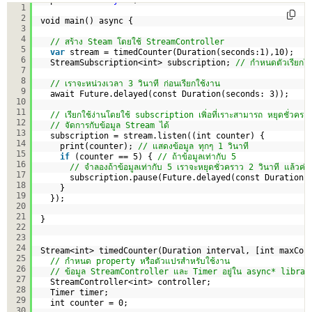
1
2
void main() async {
3
4
// สร้าง Steam โดยใช้ StreamController
5
var
stream = timedCounter(Duration(seconds:1),10);
6
StreamSubscription<int> subscription; 
// กำหนดตัวเรียกใช
7
8
// เราจะหน่วงเวลา 3 วินาที ก่อนเรียกใช้งาน 
9
await Future.delayed(const Duration(seconds: 3));
10
11
// เรียกใช้ง่านโดยใช้ subscription เพิ่อที่เราะสามารถ หยุดชั่วคราวได
12
// จัดการกับข้อมูล Stream ได้
13
subscription = stream.listen((int counter) {
14
print(counter); 
// แสดงข้อมูล ทุกๆ 1 วินาที
15
if
(counter == 5) { 
// ถ้าข้อมูลเท่ากับ 5
16
// จำลองถ้าข้อมูลเท่ากับ 5 เราจะหยุดชั่วคราว 2 วินาที แล้วค่
17
subscription.pause(Future.delayed(const Duration(
18
}
19
});
20
21
}
22
23
24
Stream<int> timedCounter(Duration interval, [int maxCou
25
// กำหนด property หรือตัวแปรสำหรับใช้งาน
26
// ข้อมูล StreamController และ Timer อยู่ใน async* librar
27
StreamController<int> controller;
28
Timer timer;
29
int counter = 0;
30