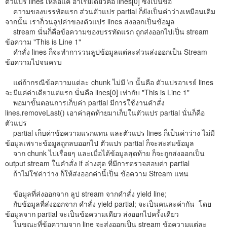
ตัวแปร lines เหลือแค่ อาเรย์เดียวคือ lines[0] ซึ่งเป็นข้อ
ความของบรรทัดแรก ส่วนตัวแปร partial ก็ยังเป็นค่าว่างเหมือนเดิม
จากนั้น เราก็วนลูปค่าของตัวแปร lines ส่งออกเป็นข้อมูล
stream นั่นก็คือข้อความของบรรทัดแรก ถูกส่งออกไปเป็น stream
ข้อความ "This is Line 1"
คำสั่ง lines ก็จะทำการวนลูปข้อมูลแต่ละส่วนส่งออกเป็น Stream
ข้อความไปจนครบ
แต่ถ้ากรณีข้อความแต่ละ chunk ไม่มี \n นั้นคือ ตัวแปรอาเรย์ lines
จะมีแค่ค่าเดียวแต่แรก นั่นคือ lines[0] เท่ากับ "This is Line 1"
พอมาขั้นตอนการเก็บค่า partial มีการใช้งานคำสั่ง
lines.removeLast() เอาค่าสุดท้ายมาเก็บในตัวแปร partial นั่นก็คือ
ตัวแปร
partial เก็บค่าข้อความแรกแทน และตัวแปร lines ก็เป็นค่าว่าง ไม่มี
ข้อมูลเพราะข้อมูลถูกลบออกไป ตัวแปร partial ก็จะสะสมข้อมูล
จาก chunk ไปเรื่อยๆ และเมื่อได้ข้อมูลสุดท้าย ก็จะถูกส่งออกเป็น
output stream ในคำสั่ง if ล่างสุด ที่มีการตรวจสอบค่า partial
ถ้าไม่ใช่ค่าว่าง ก็ให้ส่งออกค่านี้เป็น ข้อความ Stream แทน
ข้อมูลที่ส่งออกจาก ลูป stream จากคำสั่ง yield line;
กับข้อมูลที่ส่งออกจาก คำสั่ง yield partial; จะเป็นคนละค่ากัน โดย
ข้อมูลจาก partial จะเป็นข้อความเดียว ส่งออกไปครั้งเดียว
ในขณะที่ข้อความจาก line จะส่งออกเป็น stream ข้อความแต่ละ