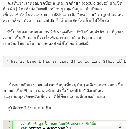
จะเห็นว่าเราครอบชุดข้อมูลแต่ละชุดด้วย " (dobule qoute) และปิด
ท้ายด้ว | โดยคำสั่ง "await for" วนลูปชุดข้อมูล แล้วเก็บค่า
เพิ่มต่อเข้าไปในตัวแปร concatStr และเมื่อ "await for" วนลูปข้อมูลจน
ครบ ก็คือค่าตัวแปร concatStr ซึ่งเป็นผลลัพธ์สุดท้ายไปใช้งาน
ทีนี้เราลองมาทดสอบ กรณีที่เราพูดถึงว่า ถ้าไม่มี \n ค่าตัวแปรที่ถูกส่ง
ออกมาเป็น Stream ก็จะเป็นข้อความจากตัวแปร partial ถ้า
เราเรียกใช้งานใน Future ผลลัพธ์ที่ได้ จะเป็นดังนี้
"This is Line 1This is Line 2This is Line 3This is Li
เนื่องจากตัวแปร partial เป็นข้อมูลที่ต่อๆ กันชุดเดียว และส่งออกเป็น
output เป็น Stream ค่าสุดท้าย คำสั่ง "await for" จึงเหมือน
วนลูปข้อมูลเพียงครั้งเดียว ค่าที่ได้จึงเป็นตามที่แสดงด้านบน
ดูโค้ดการใช้งานแบบเต็ม
void main() async {
1
// สร้างข้อมูล Stream โดยใช้ async* ฟังก์ชั่น
2
var
stream = genStream(5);