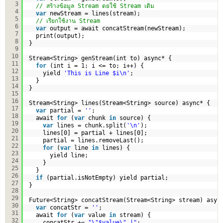
3
// สร้างข้อมูล Stream ดยใช้ Stream เดิม
4
var
newStream = lines(stream); 
5
// เรียกใช้งาน Stream
6
var
output = await concatStream(newStream);
7
print(output);
8
}
9
10
Stream<String> genStream(int to) async* {
11
for
(int i = 1; i <= to; i++) {
12
yield 
'This is Line $i\n'
;
13
}
14
}
15
16
Stream<String> lines(Stream<String> source) async* {
17
var
partial = 
''
;
18
await 
for
(
var
chunk 
in
source) { 
19
var
lines = chunk.split(
'\n'
); 
20
lines[0] = partial + lines[0]; 
21
partial = lines.removeLast(); 
22
for
(
var
line 
in
lines) {  
23
yield line; 
24
}
25
}
26
if
(partial.isNotEmpty) yield partial;
27
}
28
29
Future<String> concatStream(Stream<String> stream) asyn
30
var
concatStr = 
''
;
31
await 
for
(
var
value 
in
stream) {
32
concatStr += 
"\"$value\" |"
;