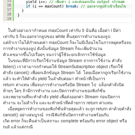
15
yield i++; 
// เพิ่มค่า i และส่งออกเป็น output stream
16
if
(i == maxCount) 
break
; 
// ออกจากลูปถ้าเข้าเงื่อนไข
17
}
18
}
19
ในตัวอย่างเรากำหนด maxCount เท่ากับ 5 นั่นคือ เมื่อค่า i มีค่า
เท่ากับ 5 ก็จะออกจากลูปของ while สิ้นสุดการทำงานของลูป
แต่ถ้าเราไม่ได้กำหนดค่า maxCount ก็จะไม่มีเงื่อนไขในการหยุดหรือจบ
การทำงานของลูป ดังนั้นข้อมูล Stream ก็จะเพิ่มจำนวน
ตัวเลขมากขึ้นไปเรื่อยๆ จนกว่าผู้ใช้จะยกเลิกการใช้ข้อมูล
ในขณะที่มีการเรียกใช้งานข้อมูล Stream จากการใช้งาน คำสั่ง
listen() เราสามารถกำหนดให้ StreamSubscription object เรียกใช้
คำสั่ง cancel() เพื่อยกเลิกข้อมูล Stream ได้ โดยเมื่อหากถูกเรียกใช้งาน
แล้ว จะทำให้คำสั่ง yield ในลำดับต่อมา ทำหน้าที่เป็นการ
return ค่าแทน เพื่อจบการทำงานหรือปิด Stream ไป บล็อกคำสั่งปิด
ท้ายๆ ใดๆ ถ้ามีการทำงาน และปิดการทำงานของฟังก์ชั่น
และพยายามที่จะทำคำสัง yield เพื่อส่งออกค่า Stream ก่อนปิดการ
ทำงาน จะไม่สำเร็จ และจะทำหน้าที่คล้ายการ return ค่าแทน
เมื่อหยุดการทำงานของฟังก์ชั่นท้ายสุดแล้ว จะถูก return ค่าด้วยคำสั่ง
cancel() อย่างสมบูรณ์ กรณีฟังก์ชั่นปิดการทำงานพร้อมกับ
เกิด error ก็จะคืนค่าเป็นสถานะ complete พร้อมกับ error object หรือ
null แล้วแต่กรณี