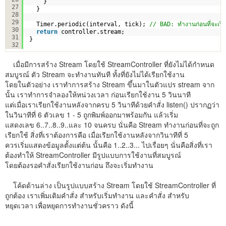
}
27
}
28
29
Timer.periodic(interval, tick); 
// BAD: ทำงานก่อนที่จะเรี
30
return
controller.stream;
31
}
32
เมื่อมีการสร้าง Stream โดยใช้ StreamController ที่ยังไม่ได้กำหนด
สมบูรณ์ ตัว Stream จะทำงานทันที ทั้งที่ยังไม่ได้เรียกใช้งาน
โดยในตัวอย่าง เราทำการสร้าง Stream ขึ้นมาในตัวแปร stream จาก
นั้น เราทำการจำลองให้หน่วงเวลา ก่อนเรียกใช้งาน 5 วินนาที
แต่เมื่อเราเรียกใช้งานหลังจากครบ 5 วินาทีด้วยคำสั่ง listen() ปรากฏว่า
ในวินาทีที่ 6 ตัวเลข 1 - 5 ถูกพิมพ์ออกมาพร้อมกัน แล้วเริ่ม
แสดงเลข 6..7..8..9..และ 10 จนครบ นั่นคือ Stream ทำงานก่อนที่จะถูก
เรียกใช้ สิ่งที่เราต้องการคือ เมื่อเรียกใช้งานหลังจากวินาทีที่ 5
ควรเริ่มแสดงข้อมูลตั้งแต่ต้น นั้นคือ 1..2..3... ไปเรื่อยๆ นั่นคือสิ่งที่เรา
ต้องทำให้ StreamController มีรูปแบบการใช้งานที่สมบูรณ์
โดยต้องรอคำสั่งเรียกใช้งานก่อน ถึงจะเริ่มทำงาน
โค้ดด้านล่าง เป็นรูปแบบสร้าง Stream โดยใช้ StreamController ที่
ถูกต้อง เราเพิ่มเติมคำสั่ง สำหรับเริ่มทำงาน และคำสั่ง สำหรับ
หยุดเวลา เพื่อหยุดการทำงานชั่วคราว ดังนี้
import 
'dart:async'
;