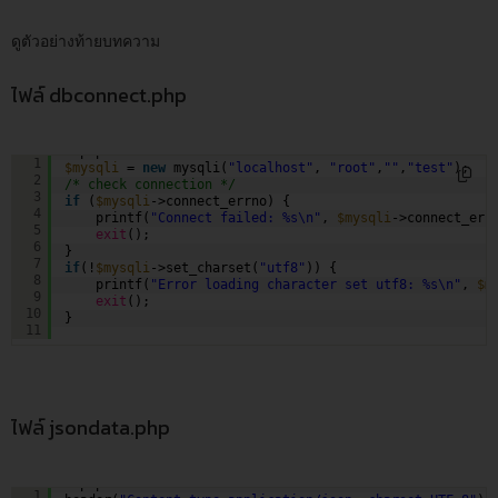
ดูตัวอย่างท้ายบทความ
ไฟล์ dbconnect.php
<?php  
1
$mysqli
= 
new
mysqli(
"localhost"
, 
"root"
,
""
,
"test"
);  
2
/* check connection */
3
if
(
$mysqli
->connect_errno) {  
4
printf(
"Connect failed: %s\n"
, 
$mysqli
->connect_err
5
exit
();  
6
}  
7
if
(!
$mysqli
->set_charset(
"utf8"
)) {  
8
printf(
"Error loading character set utf8: %s\n"
, 
$m
9
exit
();  
10
}
11
ไฟล์ jsondata.php
<?php
1