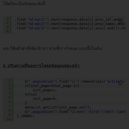
โค้ดก็จะเป็นลักษณะดังนี้
rowListData+=$(rowData.find(
"td:eq(0)"
).text(response.da
1
.find(
"td:eq(1)"
).text(response.data[i].prov_id).end()
2
.find(
"td:eq(2)"
).text(response.data[i].prov_name).end()
3
.find(
"td:eq(3)"
).text(response.data[i].xxxx).end()).htm
4
xxx ก็คือตัวค่าที่เพิ่มเข้ามา ตามที่เรากำหนด แบบนี้เป็นต้น
4. ปรับความถี่ของการโหลดข้อมูลแต่ละหน้า
setInterval(
function
(){
1
$(
".pagination"
).find(
"li"
).removeClass(
"active"
);
2
if
(init_page<total_page-1){
3
init_page++;
4
}
else
{
5
init_page=0;
6
}           
7
dataList.getList(init_page,
null
);           
8
$(
".pagination"
).find(
"li:not(':first'):not(':last'
9
},10000);
10