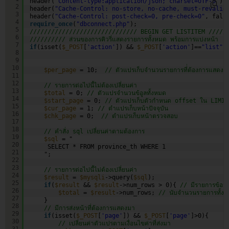
header(
"Content-type:application/json; charset=UTF-8"
);
2
header(
"Cache-Control: no-store, no-cache, must-revalid
3
header(
"Cache-Control: post-check=0, pre-check=0"
, fals
4
require_once
(
"dbconnect.php"
);
5
////////////////////////////// BEGIN GET LISTITEM /////
6
////////// ส่วนของการคิวรี่แสดงรายการทั้งหมด พร้อมการแบ่งหน้า
7
if
(isset(
$_POST
[
'action'
]) && 
$_POST
[
'action'
]==
"list"
)
8
9
10
$per_page
= 10;  
// ตัวแปรเก็บจำนวนรายการที่่ต้องการแสดงใน
11
12
// รายการต่อไปนี้ไม่ต้องเปลี่ยนค่า
13
$total
= 0; 
// ตัวแปรจำนวนข้อูลทั้งหมด
14
$start_page
= 0; 
// ตัวแปรเก็บตัวกำหนด offset ใน LIMIT 
15
$cur_page
= 1; 
// ตำแปรเก็บหน้าปัจจุบัน
16
$chk_page
= 0;  
// ตำแปรเก็บหน้าตรวจสอบ
17
18
// คำสั่ง sql เปลี่ยนค่าตามต้องการ
19
$sql
= "
20
SELECT * FROM province_th WHERE 1
21
";
22
23
// รายการต่อไปนี้ไม่ต้องเปลี่ยนค่า
24
$result
= 
$mysqli
->query(
$sql
);
25
if
(
$result
&& 
$result
->num_rows > 0){ 
// มีรายการข้อมู
26
$total
= 
$result
->num_rows; 
// นับจำนวนรายการทั้งห
27
}
28
// มีการส่งหน้าที่ต้องการแสดงมา
29
if
(isset(
$_POST
[
'page'
]) && 
$_POST
[
'page'
]>0){
30
// เปลี่ยนค่าตัวแปรตามเงื่อนไขค่าที่ส่งมา
31