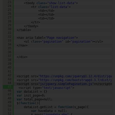
23
<tbody 
class
=
"show-list-data"
>
24
<tr 
class
=
"list-data"
>
25
<td></td>
26
<td></td>
27
<td></td>
28
</tr>
29
</tbody>
30
</table>
31
32
<nav aria-label=
"Page navigation"
>
33
<ul 
class
=
"pagination"
id=
"pagination"
></ul>
34
</nav> 
35
36
37
</div>
38
39
40
41
42
<script src=
"
https://unpkg.com/jquery@1.12.4/dist/jque
43
<script src=
"
https://unpkg.com/bootstrap@3.3.7/dist/js
44
<script src=
"js/jquery.simplePagination.js"
></script>
45
<script type=
"text/javascript"
>
46
var
dataList = {}
47
var
init_page=0;
48
var
total_page=null;
49
$(
function
(){
50
dataList.getList = 
function
(s_page){
51
var
haveData = null;
52
$.post(
"jsondata.php"
,{