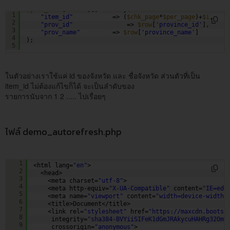
$json_data
[
'data'
][] = 
array
(
1
"item_id"
=> (
$chk_page
*
$per_page
)+
$i
,
2
"prov_id"
=> 
$row
[
'province_id'
],
3
"prov_name"
=> 
$row
[
'province_name'
]
4
);
5
ในตัวอย่างเราใช้แค่ id ของจังหวัด และ ชื่อจังหวัด ส่วนตัวที่เป็น
item_id ไม่ต้องแก้ไขก็ได้ จะเป็นลำดับของ
รายการนับจาก 1 2 ..... ไปเรื่อยๆ
ไฟล์ demo_autorefresh.php
<!DOCTYPE html>
1
<html lang=
"en"
>
2
<head>
3
<meta charset=
"utf-8"
>
4
<meta http-equiv=
"X-UA-Compatible"
content=
"IE=edg
5
<meta name=
"viewport"
content=
"width=device-width,
6
<title>Document</title>
7
<link rel=
"stylesheet"
href=
"
https://maxcdn.bootst
8
integrity=
"sha384-BVYiiSIFeK1dGmJRAkycuHAHRg32OmU
9
crossorigin=
"anonymous"
>