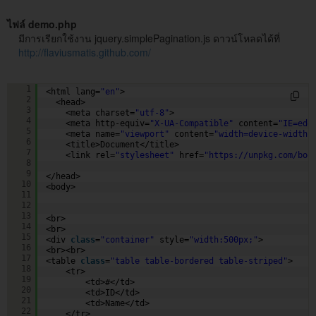
ไฟล์ demo.php
มีการเรียกใช้งาน jquery.simplePagination.js ดาวน์โหลดได้ที่
http://flaviusmatis.github.com/
<!DOCTYPE html>
1
<html lang=
"en"
>
2
<head>
3
<meta charset=
"utf-8"
>
4
<meta http-equiv=
"X-UA-Compatible"
content=
"IE=edg
5
<meta name=
"viewport"
content=
"width=device-width,
6
<title>Document</title>
7
<link rel=
"stylesheet"
href=
"
https://unpkg.com/boo
8
9
</head>
10
<body>
11
12
13
<br>
14
<br>
15
<div 
class
=
"container"
style=
"width:500px;"
>
16
<br><br>
17
<table 
class
=
"table table-bordered table-striped"
>
18
<tr>
19
<td>#</td>
20
<td>ID</td>
21
<td>Name</td>
22
</tr>