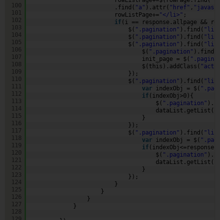
100
.find(
"a"
).attr(
"href"
,
"javasc
101
rowListPage+=
"</li>"
;
102
if
(i == response.allpage && ro
103
$(
".pagination"
).find(
"li:
104
$(
".pagination"
).find(
"li:
105
$(
".pagination"
).find(
"li:
106
$(
".pagination"
).find(
107
init_page = $(
".pagina
108
$(this).addClass(
"acti
109
});         
110
$(
".pagination"
).find(
"li:
111
var
indexObj = $(
".pag
112
if
(indexObj>0){       
113
$(
".pagination"
).f
114
dataList.getList(i
115
}
116
});
117
$(
".pagination"
).find(
"li:
118
var
indexObj = $(
".pag
119
if
(indexObj<=response.
120
$(
".pagination"
).f
121
dataList.getList(i
122
}
123
});                       
124
}               
125
}
126
}
127
}
128
129