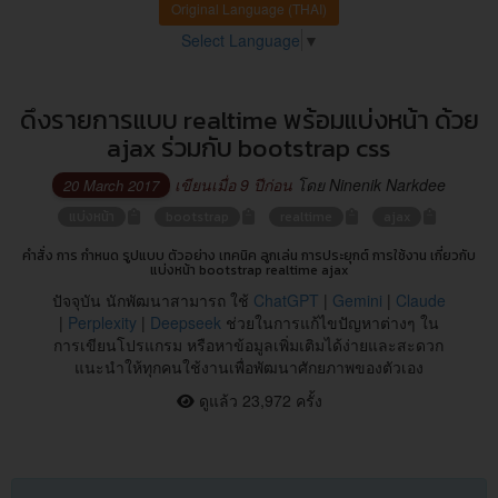
Original Language (THAI)
Select Language
▼
ดึงรายการแบบ realtime พร้อมแบ่งหน้า ด้วย
ajax ร่วมกับ bootstrap css
เขียนเมื่อ 9 ปีก่อน
โดย Ninenik Narkdee
20 March 2017
แบ่งหน้า
bootstrap
realtime
ajax
คำสั่ง การ กำหนด รูปแบบ ตัวอย่าง เทคนิค ลูกเล่น การประยุกต์ การใช้งาน เกี่ยวกับ
แบ่งหน้า bootstrap realtime ajax
ปัจจุบัน นักพัฒนาสามารถ ใช้
ChatGPT
|
Gemini
|
Claude
|
Perplexity
|
Deepseek
ช่วยในการแก้ไขปัญหาต่างๆ ใน
การเขียนโปรแกรม หรือหาข้อมูลเพิ่มเติมได้ง่ายและสะดวก
แนะนำให้ทุกคนใช้งานเพื่อพัฒนาศักยภาพของตัวเอง
ดูแล้ว 23,972 ครั้ง