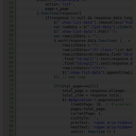
53
action:
'list'
,
54
page:s_page
55
},
function
(response){
56
if
(response != null && response.data.lengt
57
$(
".show-list-data"
).removeClass(
"hidd
58
var
rowData = $(
".list-data"
).
clone
(tr
59
$(
".show-list-data"
).html(
""
);
60
var
rowListData = 
""
;
61
$.each(response.data,
function
( i , v )
62
rowListData = 
""
;
63
rowListData+=
"<tr class="
list-data
64
rowListData+=$(rowData.find(
"td:eq
65
.find(
"td:eq(1)"
).text(response.da
66
.find(
"td:eq(2)"
).text(response.da
67
rowListData+=
"</tr>"
;
68
$(
".show-list-data"
).append(rowLis
69
}); 
// end loop     
70
71
if
(total_page==null){  
72
total_page = response.allpage;
73
total_item = response.total;      
74
$(
'#pagination'
).pagination({
75
itemOnPage: 10, 
// จำนวนรายการข้
76
pages:total_page,
77
currentPage: 1,
78
cssStyle: 
''
,
79
prevText: 
'<span aria-hidden="
80
nextText: 
'<span aria-hidden="
81
onInit: 
function
() {
82