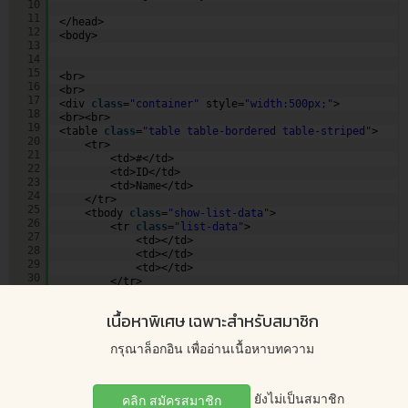
10
11
</head>
12
<body>
13
14
15
<br>
16
<br>
17
<div 
class
=
"container"
style=
"width:500px;"
>
18
<br><br>
19
<table 
class
=
"table table-bordered table-striped"
>
20
<tr>
21
<td>#</td>
22
<td>ID</td>
23
<td>Name</td>
24
</tr>
25
<tbody 
class
=
"show-list-data"
>
26
<tr 
class
=
"list-data"
>
27
<td></td>
28
<td></td>
29
<td></td>
30
</tr>
31
</tbody>
32
</table>
เนื้อหาพิเศษ เฉพาะสำหรับสมาชิก
33
34
กรุณาล็อกอิน เพื่ออ่านเนื้อหาบทความ
35
36
<nav aria-label=
"Page navigation"
>
37
<ul 
class
=
"pagination"
>
38
<li>
ยังไม่เป็นสมาชิก
คลิก สมัครสมาชิก
39
<a href=
"javascript:void(0);"
aria-label=
"Previo