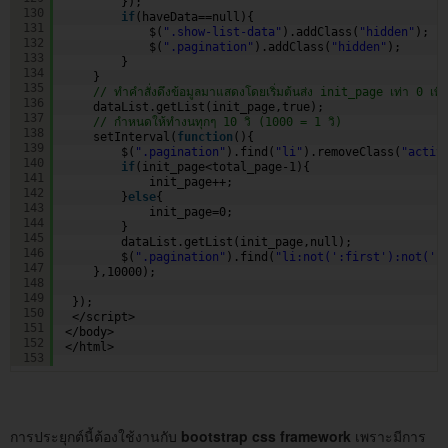
}); 
130
if
(haveData==null){
131
$(
".show-list-data"
).addClass(
"hidden"
);
132
$(
".pagination"
).addClass(
"hidden"
);      
133
}
134
}
135
// ทำคำสั่งดึงข้อมูลมาแสดงโดยเริ่มต้นส่ง init_page เท่า 0 เพื่อ
136
dataList.getList(init_page,true);       
137
// กำหนดให้ทำงนทุกๆ 10 วิ (1000 = 1 วิ)
138
setInterval(
function
(){
139
$(
".pagination"
).find(
"li"
).removeClass(
"activ
140
if
(init_page<total_page-1){
141
init_page++;
142
}
else
{
143
init_page=0;
144
}           
145
dataList.getList(init_page,null);           
146
$(
".pagination"
).find(
"li:not(':first'):not(':
147
},10000);
148
149
});
150
</script>
151
</body>
152
</html>
153
การประยุกต์นี้ต้องใช้งานกับ
bootstrap css framework
เพราะมีการ