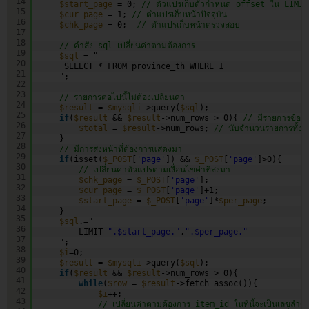
14
$start_page
= 0; 
// ตัวแปรเก็บตัวกำหนด offset ใน LIMIT 
15
$cur_page
= 1; 
// ตำแปรเก็บหน้าปัจจุบัน
16
$chk_page
= 0;  
// ตำแปรเก็บหน้าตรวจสอบ
17
18
// คำสั่ง sql เปลี่ยนค่าตามต้องการ
19
$sql
= "
20
SELECT * FROM province_th WHERE 1
21
";
22
23
// รายการต่อไปนี้ไม่ต้องเปลี่ยนค่า
24
$result
= 
$mysqli
->query(
$sql
);
25
if
(
$result
&& 
$result
->num_rows > 0){ 
// มีรายการข้อมู
26
$total
= 
$result
->num_rows; 
// นับจำนวนรายการทั้งห
27
}
28
// มีการส่งหน้าที่ต้องการแสดงมา
29
if
(isset(
$_POST
[
'page'
]) && 
$_POST
[
'page'
]>0){
30
// เปลี่ยนค่าตัวแปรตามเงื่อนไขค่าที่ส่งมา
31
$chk_page
= 
$_POST
[
'page'
];
32
$cur_page
= 
$_POST
[
'page'
]+1;
33
$start_page
= 
$_POST
[
'page'
]*
$per_page
;
34
}
35
$sql
.="
36
LIMIT 
".$start_page."
,
".$per_page."
37
";
38
$i
=0;
39
$result
= 
$mysqli
->query(
$sql
);
40
if
(
$result
&& 
$result
->num_rows > 0){
41
while
(
$row
= 
$result
->fetch_assoc()){
42
$i
++;
43
// เปลี่ยนค่าตามต้องการ item_id ในที่นี้จะเป็นเลขลำดั