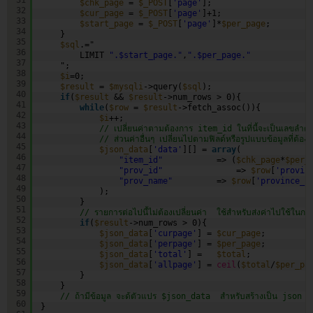
$chk_page
= 
$_POST
[
'page'
];
32
$cur_page
= 
$_POST
[
'page'
]+1;
33
$start_page
= 
$_POST
[
'page'
]*
$per_page
;
34
}
35
$sql
.="
36
LIMIT 
".$start_page."
,
".$per_page."
37
";
38
$i
=0;
39
$result
= 
$mysqli
->query(
$sql
);
40
if
(
$result
&& 
$result
->num_rows > 0){
41
while
(
$row
= 
$result
->fetch_assoc()){
42
$i
++;
43
// เปลี่ยนค่าตามต้องการ item_id ในที่นี้จะเป็นเลขลำดั
44
// ส่วนค่าอื่นๆ เปลี่ยนไปตามฟิลด์หรือรูปแบบข้อมูลที่ต้อง
45
$json_data
[
'data'
][] = 
array
(
46
"item_id"
=> (
$chk_page
*
$per_
47
"prov_id"
=> 
$row
[
'provin
48
"prov_name"
=> 
$row
[
'province_n
49
);
50
}
51
// รายการต่อไปนี้ไม่ต้องเปลี่ยนค่า  ใช้สำหรับส่งค่าไปใช้ในก
52
if
(
$result
->num_rows > 0){
53
$json_data
[
'curpage'
] = 
$cur_page
;
54
$json_data
[
'perpage'
] = 
$per_page
;
55
$json_data
[
'total'
] =   
$total
;
56
$json_data
[
'allpage'
] = 
ceil
(
$total
/
$per_pa
57
}
58
}
59
// ถ้ามีข้อมูล จะด้ตัวแปร $json_data  สำหรับสร้างเป็น json 
60
}