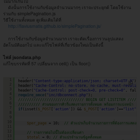
ไม่มากเกินไป
ดังนั้นการใช้งานกับข้อมูลจำนวนมากๆ เราจะประยุกต์ โดยใช้งาน
ร่วมกับ simplePagination.js
วิธีใช้งานทั้งหมด ดูเพิ่มเติมได้ที่
http://flaviusmatis.github.io/simplePagination.js/
การใช้งานกับข้อมูลจำนวนมาก เราจะตัดเรื่องการวนลูปแสดง
อัตโนมัติออกไป และแก้ไขไฟล์ที่เกี่ยวข้องใหม่เป็นดังนี้
ไฟล์ jsondata.php
แก้ไขบรรทัดที่ 57 เปลี่ยนจาก ceil() เป็น floor()
<?php
1
header(
"Content-type:application/json; charset=UTF-8"
);
2
header(
"Cache-Control: no-store, no-cache, must-revalid
3
header(
"Cache-Control: post-check=0, pre-check=0"
, fals
4
require_once
(
"inc/dbconnect.php"
);
5
////////////////////////////// BEGIN GET LISTITEM /////
6
////////// ส่วนของการคิวรี่แสดงรายการทั้งหมด พร้อมการแบ่งหน้า
7
if
(isset(
$_POST
[
'action'
]) && 
$_POST
[
'action'
]==
"list"
)
8
9
10
$per_page
= 10;  
// ตัวแปรเก็บจำนวนรายการที่่ต้องการแสดงใน
11
12
// รายการต่อไปนี้ไม่ต้องเปลี่ยนค่า
13
$total
= 0; 
// ตัวแปรจำนวนข้อูลทั้งหมด