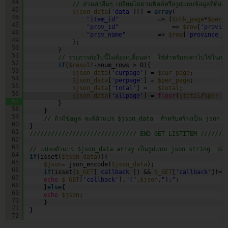
44
// ส่วนค่าอื่นๆ เปลี่ยนไปตามฟิลด์หรือรูปแบบข้อมูลที่ต้อง
45
$json_data
[
'data'
][] = 
array
(
46
"item_id"
=> (
$chk_page
*
$per_
47
"prov_id"
=> 
$row
[
'provin
48
"prov_name"
=> 
$row
[
'province_n
49
);
50
}
51
// รายการต่อไปนี้ไม่ต้องเปลี่ยนค่า  ใช้สำหรับส่งค่าไปใช้ในก
52
if
(
$result
->num_rows > 0){
53
$json_data
[
'curpage'
] = 
$cur_page
;
54
$json_data
[
'perpage'
] = 
$per_page
;
55
$json_data
[
'total'
] =   
$total
;
56
$json_data
[
'allpage'
] = 
floor
(
$total
/
$per_p
57
}
58
}
59
// ถ้ามีข้อมูล จะด้ตัวแปร $json_data  สำหรับสร้างเป็น json 
60
}
61
////////////////////////////// END GET LISTITEM ///////
62
63
// แปลงตัวแปร $json_data array เป็นรูปแบบ json string  da
64
if
(isset(
$json_data
)){  
65
$json
= json_encode(
$json_data
);    
66
if
(isset(
$_GET
[
'callback'
]) && 
$_GET
[
'callback'
]!=
"
67
echo
$_GET
[
'callback'
].
"("
.
$json
.
");"
;        
68
}
else
{    
69
echo
$json
;    
70
}    
71
}
72