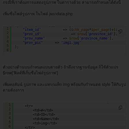
กรณีที่เราต้องการแสดงรูปภาพ ในตารางด้วย สามารถกำหนดได้ดังนี้
เพิ่มชื่อไฟล์รูปภาพ ในไฟล์ jsondata.php
$json_data
[
'data'
][] = 
array
(
1
"item_id"
=> (
$chk_page
*
$per_page
)+
$i
,
2
"prov_id"
=> 
$row
[
'province_id'
],
3
"prov_name"
=> 
$row
[
'province_name'
],
4
"prov_pic"
=> 
'img1.jpg'
5
);
6
ตัวอย่างด้านบนกำหนดแบบตายตัว ถ้าดึงจากฐานข้อมูล ก็ใช้ตัวแปร
$row['ฟิลด์ที่เก็บชื่อไฟล์รูปภาพ']
เพิ่มคอลัมน์ รูปภาพ และแทรกแท็ก img พร้อมกับกำหนดด style ให้กับรูป
ตามต้องการ
<table 
class
=
"table table-bordered table-striped"
>
1
<tr>
2
<td>#</td>
3
<td>ID</td>
4
<td>Name</td>
5
<td>img</td>
6
</tr>