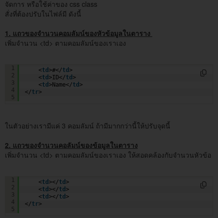
จัดการ หรือใช้ค่าของ css class
สั่งที่ต้องปรับในไฟล์มี ดังนี้
1. แถวของจำนวนคอมลัมน์ของหัวข้อมูลในตาราง
เพิ่มจำนวน <td> ตามคอมลัมน์ของเราเอง
<
tr
>
1
<
td
>#</
td
>
2
<
td
>ID</
td
>
3
<
td
>Name</
td
>
4
</
tr
>
5
ในตัวอย่างเรามีแค่ 3 คอมลัมน์ ถ้ามีมากกว่านี้ให้ปรับจุดนี้
2. แถวของจำนวนคอลัมน์ของข้อมูลในตาราง
เพิ่มจำนวน <td> ตามคอมลัมน์ของเราเอง ให้สอดคล้องกับจำนวนหัวข้อ
<
tr
class
=
"list-data"
>
1
<
td
></
td
>
2
<
td
></
td
>
3
<
td
></
td
>
4
</
tr
>
5