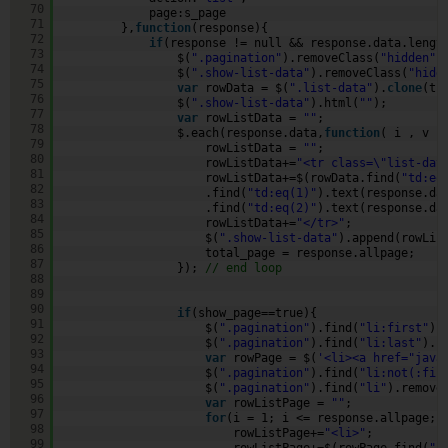
70
page:s_page
71
},
function
(response){
72
if
(response != null && response.data.lengt
73
$(
".pagination"
).removeClass(
"hidden"
)
74
$(
".show-list-data"
).removeClass(
"hidd
75
var
rowData = $(
".list-data"
).
clone
(tr
76
$(
".show-list-data"
).html(
""
);
77
var
rowListData = 
""
;
78
$.each(response.data,
function
( i , v )
79
rowListData = 
""
;
80
rowListData+=
"<tr class=\"list-dat
81
rowListData+=$(rowData.find(
"td:eq
82
.find(
"td:eq(1)"
).text(response.da
83
.find(
"td:eq(2)"
).text(response.da
84
rowListData+=
"</tr>"
;
85
$(
".show-list-data"
).append(rowLis
86
total_page = response.allpage;
87
}); 
// end loop             
88
89
90
if
(show_page==true){
91
$(
".pagination"
).find(
"li:first"
).
92
$(
".pagination"
).find(
"li:last"
).u
93
var
rowPage = $(
'<li><a href="java
94
$(
".pagination"
).find(
"li:not(:fir
95
$(
".pagination"
).find(
"li"
).remove
96
var
rowListPage = 
""
;
97
for
(i = 1; i <= response.allpage; 
98
rowListPage+=
"<li>"
;
99
rowListPage+=$(rowPage.find(
"a