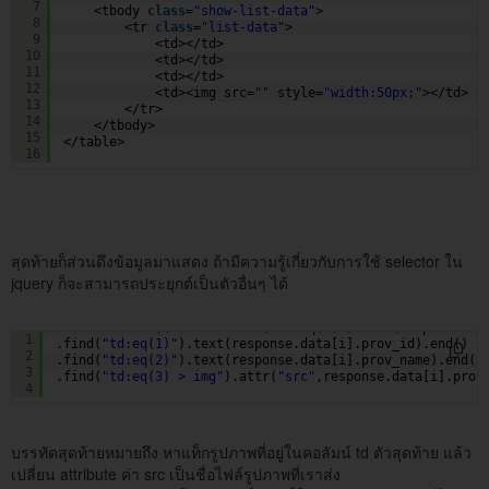
7
<tbody 
class
=
"show-list-data"
>
8
<tr 
class
=
"list-data"
>
9
<td></td>
10
<td></td>
11
<td></td>
12
<td><img src=
""
style=
"width:50px;"
></td>
13
</tr>
14
</tbody>
15
</table>
16
สุดท้ายก็ส่วนดึงข้อมูลมาแสดง ถ้ามีความรู้เกี่ยวกับการใช้ selector ใน
jquery ก็จะสามารถประยุกต์เป็นตัวอื่นๆ ได้
rowListData+=$(rowData.find(
"td:eq(0)"
).text(response.da
1
.find(
"td:eq(1)"
).text(response.data[i].prov_id).end()
2
.find(
"td:eq(2)"
).text(response.data[i].prov_name).end()
3
.find(
"td:eq(3) > img"
).attr(
"src"
,response.data[i].prov
4
บรรทัดสุดท้ายหมายถึง หาแท็กรูปภาพที่อยู่ในคอลัมน์ td ตัวสุดท้าย แล้ว
เปลี่ยน attribute ค่า src เป็นชื่อไฟล์รูปภาพที่เราส่ง