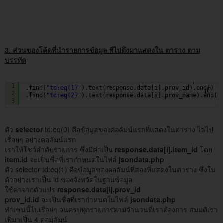
3. ส่วนของโค้ดที่นำรายการข้อมูล ทีไปดึงมาแสดงใน ตาราง ตาม
บรรทัด
rowListData+=$(rowData.find(
"td:eq(0)"
).text(response.da
1
.find(
"td:eq(1)"
).text(response.data[i].prov_id).end()
2
.find(
"td:eq(2)"
).text(response.data[i].prov_name).end()
3
ตัว
selector
td:eq(0) คือข้อมูลของคอลัมน์แรกที่แสดงในตาราง ไล่ไป
เรื่อยๆ อย่างคอลัมน์แรก
เราให้โชว์ลำดับรายการ ซึ่งมีค่าเป็น
response.data[i].item_id
โดย
item.id
จะเป็นชื่อที่เรากำหนดในไฟล์
jsondata.php
ตัว selector td:eq(1) คือข้อมูลของคอลัมน์ที่สองที่แสดงในตาราง ซึ่งใน
ตัวอย่างเราเป็น id ของจังหวัดในฐานข้อมูล
ใช้ค่าจากตัวแปร
response.data[i].prov_id
prov_id.id
จะเป็นชื่อที่เรากำหนดในไฟล์
jsondata.php
ทำเช่นนี้ไปเรื่อยๆ จนครบทุกรายการตามจำนวนที่เราต้องการ สมมติเรา
เพิ่มาเป็น 4 คอมลัมน์