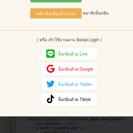
40
<span aria-hidden=
"true"
>&laquo;</span>
41
</a>
42
สมาชิกล็อกอิน
</li>
คลิก ล็อกอินเข้าระบบ
43
<li><a href=
"javascript:void(0);"
></a></li>
44
<li>
45
<a href=
"javascript:void(0);"
aria-label=
"Next"
>
46
<span aria-hidden=
"true"
>&raquo;</span>
47
</a>
48
( หรือ เข้าใช้งานผ่าน Social Login )
</li>
49
</ul>
50
</nav>
51
ล็อกอินด้วย Line
52
</div>
53
54
ล็อกอินด้วย Google
55
56
57
<script src=
"
https://ajax.googleapis.com/ajax/libs/jqu
58
ล็อกอินด้วย Twitter
<script src=
"
https://maxcdn.bootstrapcdn.com/bootstrap
59
integrity=
"sha384-Tc5IQib027qvyjSMfHjOMaLkfuWVxZxUPnC
60
crossorigin=
"anonymous"
></script>
61
<script type=
"text/javascript"
>
ล็อกอินด้วย Tiktok
62
var
dataList = {}
63
var
init_page=0;
64
var
total_page=0;
65
$(
function
(){
66
dataList.getList = 
function
(s_page,show_page){
67
var
haveData = null;
68
$.post(
"jsondata.php"
,{
69
action:
'list'
,