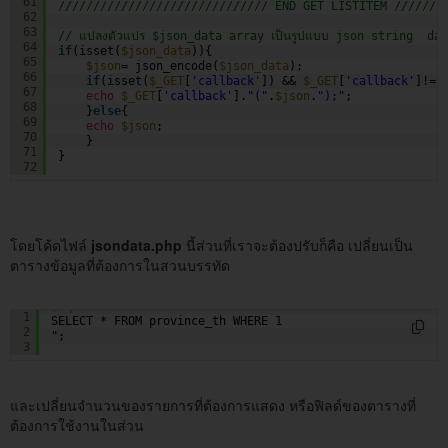
61
////////////////////////////// END GET LISTITEM ///////
62
63
// แปลงตัวแปร $json_data array เป็นรูปแบบ json string  da
64
if
(isset(
$json_data
)){  
65
$json
= json_encode(
$json_data
);    
66
if
(isset(
$_GET
[
'callback'
]) && 
$_GET
[
'callback'
]!=
"
67
echo
$_GET
[
'callback'
].
"("
.
$json
.
");"
;        
68
}
else
{    
69
echo
$json
;    
70
}    
71
}
72
โดยโค้ดไฟล์
jsondata.php
นี้ส่วนที่เราจะต้องปรับก็คือ เปลี่ยนเป็น
ตารางข้อมูลที่ต้องการในสวนบรรทัด
$sql
= "
1
SELECT * FROM province_th WHERE 1
2
";
3
และเปลี่ยนจำนวนของรายการที่ต้องการแสดง หรือฟิลด์ของตารางที่
ต้องการใช้งานในส่วน