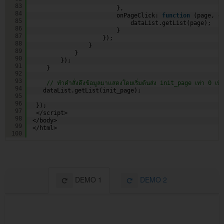
83
},
84
onPageClick: 
function
(page, e
85
dataList.getList(page);   
86
}
87
});                 
88
}
89
}             
90
}); 
91
}
92
93
// ทำคำสั่งดึงข้อมูลมาแสดงโดยเริ่มต้นส่ง init_page เท่า 0 เพื่อ
94
dataList.getList(init_page); 
95
96
});
97
</script>
98
</body>
99
</html>
100
DEMO 1
DEMO 2