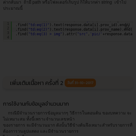
ค่ากลับมา ถ้ามี path หรือโฟลเดอร์เก็บรูป ก็ให้บวกค่า string เข้าไป
ประมาณนี้
rowListData+=$(rowData.find(
"td:eq(0)"
).text(response.da
1
.find(
"td:eq(1)"
).text(response.data[i].prov_id).end()
2
.find(
"td:eq(2)"
).text(response.data[i].prov_name).end()
3
.find(
"td:eq(3) > img"
).attr(
"src"
,
'pic/'
+response.data[
4
เพิ่มเติมเนื้อหา ครั้งที่ 2
วันที่ 31-10-2017
การใช้งานกับข้อมูลจำนวนมาก
กรณีมีจำนวนรายการข้อมูลมากๆ วิธีการในตอนต้น ของบทความ จะ
ไม่เหมาะสม ทั้งนี้เพราะจำนวนเลขหน้า
ของรายการ จะมีจำนวนมาก ดังนั้นวิธีข้างต้นจึงเหมาะสำหรับรายการที่
ต้องการวนลูปแสดง และมีจำนวนรายการ