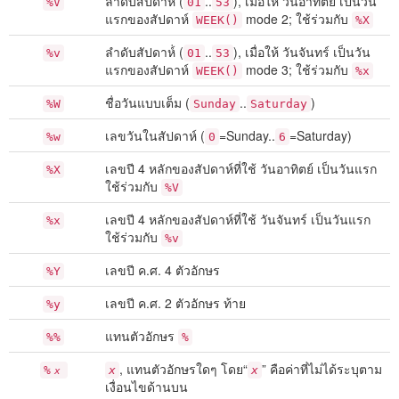
ลำดับสัปดาห์่ (
..
), เมื่อให้ วันอาทิตย์ เป็นวัน
%V
01
53
แรกของสัปดาห์
mode 2; ใช้ร่วมกับ
WEEK()
%X
ลำดับสัปดาห์่ (
..
), เมื่อให้ วันจันทร์ เป็นวัน
%v
01
53
แรกของสัปดาห์
mode 3; ใช้ร่วมกับ
WEEK()
%x
ชื่อวันแบบเต็ม (
..
)
%W
Sunday
Saturday
เลขวันในสัปดาห์ (
=Sunday..
=Saturday)
%w
0
6
เลขปี 4 หลักของสัปดาห์ที่ใช้ วันอาทิตย์ เป็นวันแรก
%X
ใช้ร่วมกับ
%V
เลขปี 4 หลักของสัปดาห์ที่ใช้ วันจันทร์ เป็นวันแรก
%x
ใช้ร่วมกับ
%v
เลขปี ค.ศ. 4 ตัวอักษร
%Y
เลขปี ค.ศ. 2 ตัวอักษร ท้าย
%y
แทนตัวอักษร
%%
%
, แทนตัวอักษรใดๆ โดย
“
”
คือค่าที่ไม่ได้ระบุตาม
%
x
x
x
เงื่อนไขด้านบน