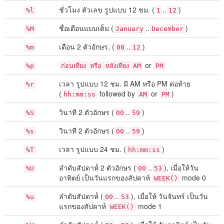
ชั่วโมง ตัวเลข รูปแบบ 12 ชม. (
..
)
%l
1
12
ชื่อเดือนแบบเต็ม (
..
)
%M
January
December
เดือน 2 ตัวอักษร, (
..
)
%m
00
12
or
%p
ก่อนเที่ยง หรือ หลังเที่ยง AM
PM
เวลา รูปแบบ 12 ชม. มี AM หรือ PM ต่อท้าย
%r
(
followed by
or
)
hh:mm:ss
AM
PM
วินาที 2 ตัวอักษร (
..
)
%S
00
59
วินาที 2 ตัวอักษร (
..
)
%s
00
59
เวลา รูปแบบ 24 ชม. (
)
%T
hh:mm:ss
ลำดับสัปดาห์่ 2 ตัวอักษร (
..
), เมื่อให้วัน
%U
00
53
อาทิตย์ เป็นวันแรกของสัปดาห์
mode 0
WEEK()
ลำดับสัปดาห์่ (
..
), เมื่อให้ วันจันทร์ เป็นวัน
%u
00
53
แรกของสัปดาห์
mode 1
WEEK()