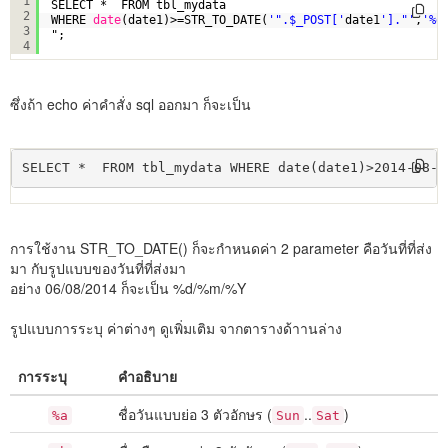
1
SELECT *  FROM tbl_mydata 
2
WHERE 
date
(date1)>=STR_TO_DATE(
'".$_POST['
date1
']."'
,
'%d
3
";
4
ซึ่งถ้า echo ค่าคำสั่ง sql ออกมา ก็จะเป็น
SELECT *  FROM tbl_mydata WHERE date(date1)>2014-08-0
การใช้งาน STR_TO_DATE() ก็จะกำหนดค่า 2 parameter คือวันที่ที่ส่ง
มา กับรูปแบบของวันที่ที่ส่งมา
อย่าง 06/08/2014 ก็จะเป็น %d/%m/%Y
รูปแบบการระบุ ค่าต่างๆ ดูเพิ่มเติม จากตารางด้าานล่าง
การระบุ
คำอธิบาย
ชื่อวันแบบย่อ 3 ตัวอักษร (
..
)
%a
Sun
Sat