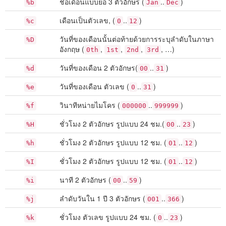
ชื่อเดือนแบบย่อ 3 ตัวอักษร (
..
)
%b
Jan
Dec
เดือนเป็นตัวเลข, (
..
)
%c
0
12
วันที่ของเดือนนั้นต่อท้ายด้วยการระบุลำดับในภาษา
%D
อังกฤษ (
,
,
,
, …)
0th
1st
2nd
3rd
วันที่ของเดือน 2 ตัวอักษร(
..
)
%d
00
31
วันที่ของเดือน ตัวเลข (
..
)
%e
0
31
วินาทีหน่ายไมโคร (
..
)
%f
000000
999999
ชั่วโมง 2 ตัวอักษร รูปแบบ 24 ชม.(
..
)
%H
00
23
ชั่วโมง 2 ตัวอักษร รูปแบบ 12 ชม. (
..
)
%h
01
12
ชั่วโมง 2 ตัวอักษร รูปแบบ 12 ชม. (
..
)
%I
01
12
นาที 2 ตัวอักษร (
..
)
%i
00
59
ลำดับวันใน 1 ปี 3 ตัวอักษร (
..
)
%j
001
366
ชั่วโมง ตัวเลข รูปแบบ 24 ชม. (
..
)
%k
0
23