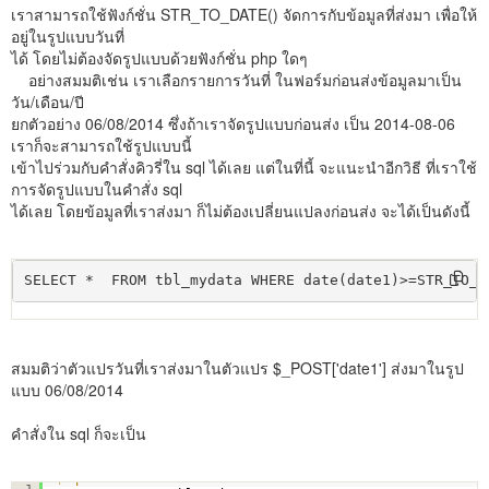
เราสามารถใช้ฟังก์ชั่น STR_TO_DATE() จัดการกับข้อมูลที่ส่งมา เพื่อให้
อยู่ในรูปแบบวันที่
ได้ โดยไม่ต้องจัดรูปแบบด้วยฟังก์ชั่น php ใดๆ
อย่างสมมติเช่น เราเลือกรายการวันที่ ในฟอร์มก่อนส่งข้อมูลมาเป็น
วัน/เดือน/ปี
ยกตัวอย่าง 06/08/2014 ซึ่งถ้าเราจัดรูปแบบก่อนส่ง เป็น 2014-08-06
เราก็จะสามารถใช้รูปแบบนี้
เข้าไปร่วมกับคำสั่งคิวรี่ใน sql ได้เลย แต่ในที่นี้ จะแนะนำอีกวิธี ที่เราใช้
การจัดรูปแบบในคำสั่ง sql
ได้เลย โดยข้อมูลที่เราส่งมา ก็ไม่ต้องเปลี่ยนแปลงก่อนส่ง จะได้เป็นดังนี้
SELECT *  FROM tbl_mydata WHERE date(date1)>=STR_TO_D
สมมติว่าตัวแปรวันที่เราส่งมาในตัวแปร $_POST['date1'] ส่งมาในรูป
แบบ 06/08/2014
คำสั่งใน sql ก็จะเป็น
$sql
= "