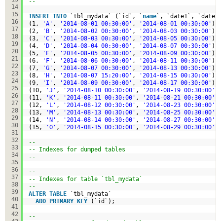
--
14
15
INSERT
INTO
`tbl_mydata` (`id`, `
name
`, `date1`, `date2
16
(1, 
'A'
, 
'2014-08-01 00:30:00'
, 
'2014-08-01 00:30:00'
),
17
(2, 
'B'
, 
'2014-08-02 00:30:00'
, 
'2014-08-03 00:30:00'
),
18
(3, 
'C'
, 
'2014-08-03 00:30:00'
, 
'2014-08-05 00:30:00'
),
19
(4, 
'D'
, 
'2014-08-04 00:30:00'
, 
'2014-08-07 00:30:00'
),
20
(5, 
'E'
, 
'2014-08-05 00:30:00'
, 
'2014-08-09 00:30:00'
),
21
(6, 
'F'
, 
'2014-08-06 00:30:00'
, 
'2014-08-11 00:30:00'
),
22
(7, 
'G'
, 
'2014-08-07 00:30:00'
, 
'2014-08-13 00:30:00'
),
23
(8, 
'H'
, 
'2014-08-07 15:20:00'
, 
'2014-08-15 00:30:00'
),
24
(9, 
'I'
, 
'2014-08-09 00:30:00'
, 
'2014-08-17 00:30:00'
),
25
(10, 
'J'
, 
'2014-08-10 00:30:00'
, 
'2014-08-19 00:30:00'
)
26
(11, 
'K'
, 
'2014-08-11 00:30:00'
, 
'2014-08-21 00:30:00'
)
27
(12, 
'L'
, 
'2014-08-12 00:30:00'
, 
'2014-08-23 00:30:00'
)
28
(13, 
'M'
, 
'2014-08-13 00:30:00'
, 
'2014-08-25 00:30:00'
)
29
(14, 
'N'
, 
'2014-08-14 00:30:00'
, 
'2014-08-27 00:30:00'
)
30
(15, 
'O'
, 
'2014-08-15 00:30:00'
, 
'2014-08-29 00:30:00'
)
31
32
--
33
-- Indexes for dumped tables
34
--
35
36
--
37
-- Indexes for table `tbl_mydata`
38
--
39
ALTER
TABLE
`tbl_mydata`
40
ADD
PRIMARY
KEY
(`id`);
41
42
--