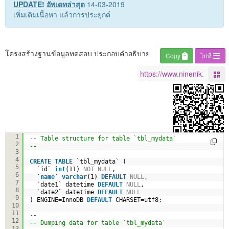
UPDATE
!
อัพเดทล่าสุด
14-03-2019
เพิ่มเติมเนื้อหา แล้วการประยุกต์
โครงสร้างฐานข้อมูลทดสอบ ประกอบคำอธิบาย
Copy
ไปที่
--
1
-- Table structure for table `tbl_mydata`
2
--
3
4
CREATE
TABLE
`tbl_mydata` (
5
`id` 
int
(11) 
NOT
NULL
,
6
`
name
` 
varchar
(1) 
DEFAULT
NULL
,
7
`date1` datetime 
DEFAULT
NULL
,
8
`date2` datetime 
DEFAULT
NULL
9
) ENGINE=InnoDB 
DEFAULT
CHARSET=utf8;
10
11
--
12
-- Dumping data for table `tbl_mydata`
13