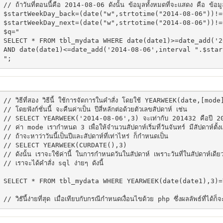
// ถ้าวันที่ตอนนี้คือ 2014-08-06 ดังนั้น ข้อมูลทั้งหมดที่จะแสดง คือ ข้อมูล
$startWeekDay_back=(date("w",strtotime("2014-08-06"))!=
$startWeekDay_next=(date("w",strtotime("2014-08-06"))!=
$q="

SELECT * FROM tbl_mydata WHERE date(date1)>=date_add('2
AND date(date1)<=date_add('2014-08-06',interval ".$star
// วิธีที่สอง วิธีนี้ ใช้การจัดการในคำสั่ง โดยใช้ YEARWEEK(date,[mode]) 
// โดยฟังก์ชั่นนี้ จะคืนค่าเป็น ปีสี่หลักต่อด้วยตัวเลขสัปดาห์ เช่น

// SELECT YEARWEEK('2014-08-06',3) จะเท่ากับ 201432 คือปี 2014
// ค่า mode เรากำหนด 3 เพื่อให้จำนวนสัปดาห์เริ่มที่วันจันทร์ มีสัปดาห์ตั้ง
// ถ้าจะหาว่าวันนี้เป็นปีและสัปดาห์ที่เท่าไหร่ ก็กำหนดเป็น 

// SELECT YEARWEEK(CURDATE(),3) 

// ดังนั้น เราจะใช้ค่านี้ ในการกำหนดวันในสัปดาห์ เพราะวันที่ในสัปดาห์เดี
// เราจะได้คำสั่ง sql ง่ายๆ ดังนี้

SELECT * FROM tbl_mydata WHERE YEARWEEK(date(date1),3)=
// วิธ๊นี้ง่ายที่สุด เมื่อเทียบกับกรณีกำหนดเงื่อนไขด้วย php ซึ่งผลลัพธ์ที่ได้ก็