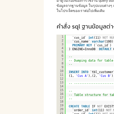
มาดูในเรื่องของการใช้งาน query bui
ข้อมูลจากฐานข้อมูล ในรุปแบบต่างๆ
ในโปรเจ็คของเราต่อไปเพิ่มเติม
คำสั่ง sql ฐานข้อมูลต่
CREATE
TABLE
IF 
NOT
EXIST
1
`cus_id` 
int
(11) 
NOT
NU
2
`cus_name` 
varchar
(100)
3
PRIMARY
KEY
(`cus_id`)
4
) ENGINE=InnoDB  
DEFAULT
5
6
--
7
-- Dumping data for table
8
--
9
10
INSERT
INTO
`tbl_customer
11
(1, 
'Cus A'
),(2, 
'Cus B'
)
12
13
-- ----------------------
14
15
--
16
-- Table structure for ta
17
--
18
19
CREATE
TABLE
IF 
NOT
EXIST
20
`order_id` 
int
(11) 
NOT
21