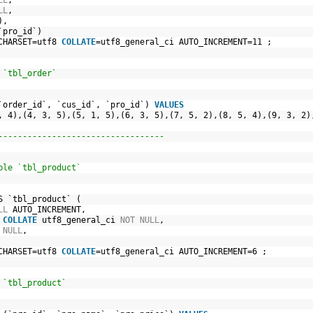
LL
,
LL
,
),
`pro_id`)
CHARSET=utf8 
COLLATE
=utf8_general_ci AUTO_INCREMENT=11 ;
 `tbl_order`
`order_id`, `cus_id`, `pro_id`) 
VALUES
, 4),(4, 3, 5),(5, 1, 5),(6, 3, 5),(7, 5, 2),(8, 5, 4),(9, 3, 2)
----------------------------------
ble `tbl_product`
S `tbl_product` (
LL
AUTO_INCREMENT,
 
COLLATE
utf8_general_ci 
NOT
NULL
,
NULL
,
CHARSET=utf8 
COLLATE
=utf8_general_ci AUTO_INCREMENT=6 ;
 `tbl_product`