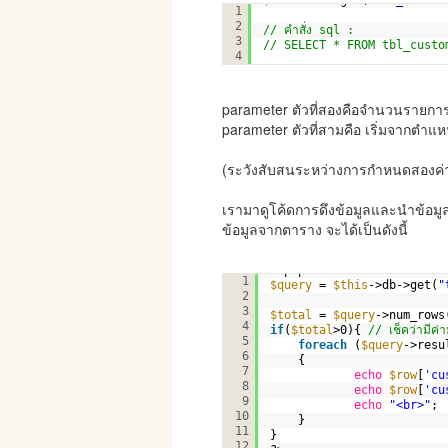
$this
->db->get(
"tbl_custom
1
2
// คำสั่ง sql : 
3
// SELECT * FROM tbl_custo
4
parameter ตัวที่สองคือจำนวนรายการท
parameter ตัวที่สามคือ เริ่มจากตำแหน่
(ระวังสับสนระหว่างการกำหนดสองค่านี
เรามาดูโค้ดการดึงข้อมูลและนำข้อ
ข้อมูลจากตาราง จะได้เป็นดังนี้
<?php
1
$query
= 
$this
->db->get(
"
2
3
$total
= 
$query
->num_rows
4
if
(
$total
>0){ 
// เช็คว่ามีค่
5
foreach
(
$query
->resu
6
{
7
echo
$row
[
'cu
8
echo
$row
[
'cu
9
echo
"<br>"
;
10
}
11
}
12