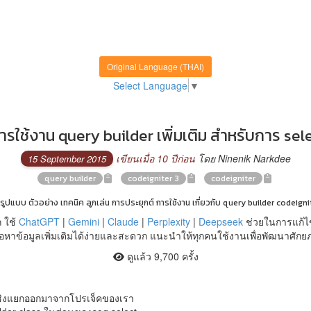
Original Language (THAI)
Select Language
▼
ใช้งาน query builder เพิ่มเติม สำหรับการ sele
เขียนเมื่อ 10 ปีก่อน
โดย Ninenik Narkdee
15 September 2015
query builder
codeigniter 3
codeigniter
รูปแบบ ตัวอย่าง เทคนิค ลูกเล่น การประยุกต์ การใช้งาน เกี่ยวกับ query builder codeign
 ใช้
ChatGPT
|
Gemini
|
Claude
|
Perplexity
|
Deepseek
ช่วยในการแก้ไ
หาข้อมูลเพิ่มเติมได้ง่ายและสะดวก แนะนำให้ทุกคนใช้งานเพื่อพัฒนาศัก
ดูแล้ว 9,700 ครั้ง
นเชิงแยกออกมาจากโปรเจ็คของเรา