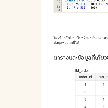
INSERT
INTO
`tbl_product`
52
(1, 
'Pro 111'
, 100),(2, 
'
53
(5, 
'Pro 555'
, 400);
54
ใครที่กำลังศึกษาไปพร้อมๆ กัน ก็สามา
ข้อมูลทดสอบนี้ได้
ตารางและข้อมูลที่เกี่ยว
tbl_order
order_id
cus_i
1
1
2
2
3
1
4
3