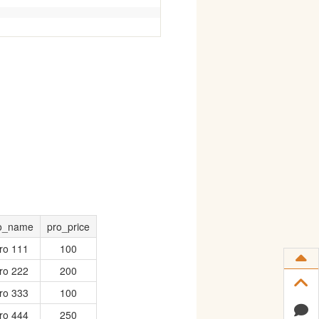
o_name
pro_price
ro 111
100
ro 222
200
ro 333
100
ro 444
250