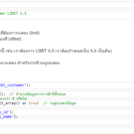
er"
,3,2);
mer LIMIT 2,3
ี่ต้องการแสดง (limit)
งที่ (offset)
้ เช่น เราต้องการ LIMIT 0,5 เราต้องกำหนดเป็น 5,0 เป็นต้น)
มูลมาแสดง สำหรับกรณีวนลูปแสดง
tbl_customer"
);
();  
// จำนวนข้อมูลจากการคิวรี่ทั้งหมด
ามากว่า 0 หรือไม่
lt_array() 
as
$row
)  
// วนลูปแสดงข้อมูล
s_id'
];
s_name'
];