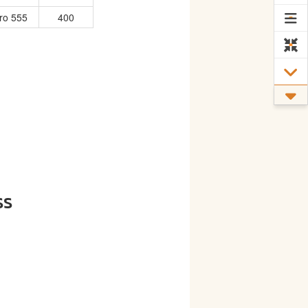
ro 555
400
ss