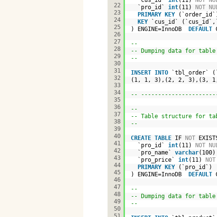
`cus_id` 
int
(11) 
NOT
NU
22
`pro_id` 
int
(11) 
NOT
NU
23
PRIMARY
KEY
(`order_id`
24
KEY
`cus_id` (`cus_id`,
25
) ENGINE=InnoDB  
DEFAULT
26
27
--
28
-- Dumping data for table
29
--
30
31
INSERT
INTO
`tbl_order` (
32
(1, 1, 3),(2, 2, 3),(3, 1
33
34
-- ----------------------
35
36
--
37
-- Table structure for ta
38
--
39
40
CREATE
TABLE
IF 
NOT
EXIST
41
`pro_id` 
int
(11) 
NOT
NU
42
`pro_name` 
varchar
(100)
43
`pro_price` 
int
(11) 
NOT
44
PRIMARY
KEY
(`pro_id`)
45
) ENGINE=InnoDB  
DEFAULT
46
47
--
48
-- Dumping data for table
49
--
50
51