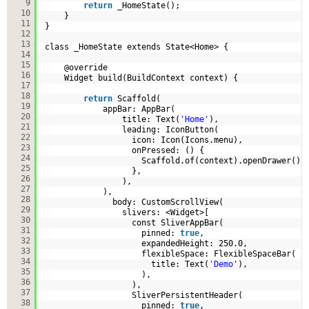
9
return
_HomeState();
10
}
11
}
12
13
class _HomeState extends State<Home> {
14
15
@override
16
Widget build(BuildContext context) {
17
18
return
Scaffold(
19
appBar: AppBar(
20
title: Text(
'Home'
),
21
leading: IconButton(
22
icon: Icon(Icons.menu),
23
onPressed: () {
24
Scaffold.of(context).openDrawer();
25
},
26
),                
27
),
28
body: CustomScrollView(
29
slivers: <Widget>[
30
const SliverAppBar(
31
pinned: 
true
,
32
expandedHeight: 250.0,
33
flexibleSpace: FlexibleSpaceBar(
34
title: Text(
'Demo'
),
35
),
36
),
37
SliverPersistentHeader(
38
pinned: 
true
,