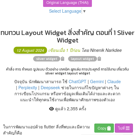
Original Language (THAI)
Select Language
▼
ทบทวน Layout Widget สิ่งสำคัญ ตอนที่ 1 Sliver
Widget
เขียนเมื่อ 1 ปีก่อน
โดย Ninenik Narkdee
12 August 2024
sliver widget
layout widget
คำสั่ง การ กำหนด รูปแบบ ตัวอย่าง เทคนิค ลูกเล่น การประยุกต์ การใช้งาน เกี่ยวกับ
sliver widget layout widget
ปัจจุบัน นักพัฒนาสามารถ ใช้
ChatGPT
|
Gemini
|
Claude
|
Perplexity
|
Deepseek
ช่วยในการแก้ไขปัญหาต่างๆ ใน
การเขียนโปรแกรม หรือหาข้อมูลเพิ่มเติมได้ง่ายและสะดวก
แนะนำให้ทุกคนใช้งานเพื่อพัฒนาศักยภาพของตัวเอง
ดูแล้ว 2,355 ครั้ง
ในการพัฒนาแอปด้วย flutter สิ่งที่พบและมีความ
Copy
ไปที่
สำคัญก็คือ