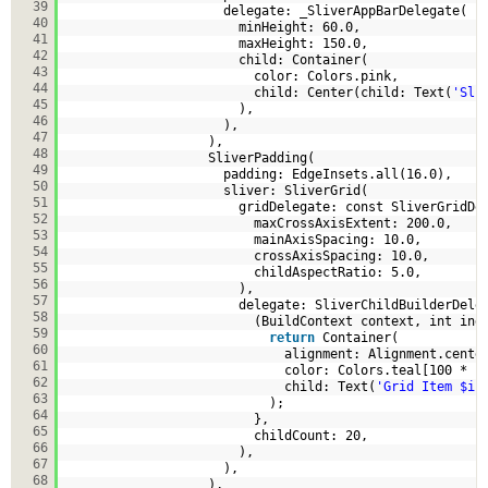
39
delegate: _SliverAppBarDelegate(
40
minHeight: 60.0,
41
maxHeight: 150.0,
42
child: Container(
43
color: Colors.pink,
44
child: Center(child: Text(
'Sli
45
),
46
),
47
),
48
SliverPadding(
49
padding: EdgeInsets.all(16.0),
50
sliver: SliverGrid(
51
gridDelegate: const SliverGridDe
52
maxCrossAxisExtent: 200.0,
53
mainAxisSpacing: 10.0,
54
crossAxisSpacing: 10.0,
55
childAspectRatio: 5.0,
56
),
57
delegate: SliverChildBuilderDele
58
(BuildContext context, int ind
59
return
Container(
60
alignment: Alignment.cente
61
color: Colors.teal[100 * (
62
child: Text(
'Grid Item $in
63
);
64
},
65
childCount: 20,
66
),
67
),
68
),