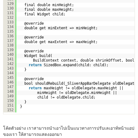
129
final double minHeight;
130
final double maxHeight;
131
final Widget child;
132
133
@override
134
double get minExtent => minHeight;
135
136
@override
137
double get maxExtent => maxHeight;
138
139
@override
140
Widget build(
141
BuildContext context, double shrinkOffset, bool 
142
return
SizedBox.expand(child: child);
143
}
144
145
@override
146
bool shouldRebuild(_SliverAppBarDelegate oldDelegate
147
return
maxHeight != oldDelegate.maxHeight ||
148
minHeight != oldDelegate.minHeight ||
149
child != oldDelegate.child;
150
}
151
}
152
โค้ดตัวอย่าง เราสามารถนำเอาไปเป็นแนวทางการปรับเลเอาท์หน้าแอป
ของเรา ให้สามารถแสดงออกมา