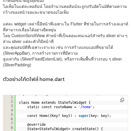
กำหนดขนาดสูงสุดของ
ไอเท็มในแต่ละคอลัมน์ โดยจำนวนคอลัมน์จะถูกปรับอัตโนมัติตามความ
กว้างของหน้าจอและขนาดของไอเท็ม
แต่ละ widget เหล่านี้มีหน้าที่เฉพาะใน Flutter ที่ช่วยในการสร้างเลเอาท์
ที่สามารถเลื่อนได้อย่างยืดหยุ่น
โดย CustomScrollView ทำหน้าที่เป็นคอนเทนเนอร์สำหรับ sliver ต่าง ๆ
ส่วน sliver แต่ละตัวก็มีหน้าที่
และคุณสมบัติที่เฉพาะเจาะจง เช่น การสร้างแถบแอปที่ขยายได้
(SliverAppBar), การสร้างรายการที่มีความ
สูงเท่ากัน (SliverFixedExtentList), หรือการเพิ่มพื้นที่ว่างรอบ ๆ sliver
(SliverPadding)
ตัวอย่างโค้ดไฟล์ home.dart
import 
'package:flutter/material.dart'
;
1
2
class Home extends StatefulWidget {
3
static const routeName = 
'/home'
;
4
5
const Home({Key? key}) : 
super
(key: key);
6
7
@override
8
State<StatefulWidget> createState() {