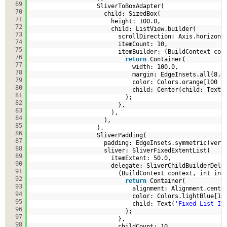
69
SliverToBoxAdapter(
70
child: SizedBox(
71
height: 100.0,
72
child: ListView.builder(
73
scrollDirection: Axis.horizont
74
itemCount: 10,
75
itemBuilder: (BuildContext con
76
return
Container(
77
width: 100.0,
78
margin: EdgeInsets.all(8.0
79
color: Colors.orange[100 *
80
child: Center(child: Text(
81
);
82
},
83
),
84
),
85
),
86
SliverPadding(
87
padding: EdgeInsets.symmetric(vert
88
sliver: SliverFixedExtentList(
89
itemExtent: 50.0,
90
delegate: SliverChildBuilderDele
91
(BuildContext context, int ind
92
return
Container(
93
alignment: Alignment.cente
94
color: Colors.lightBlue[10
95
child: Text(
'Fixed List It
96
);
97
},
98
childCount: 10,