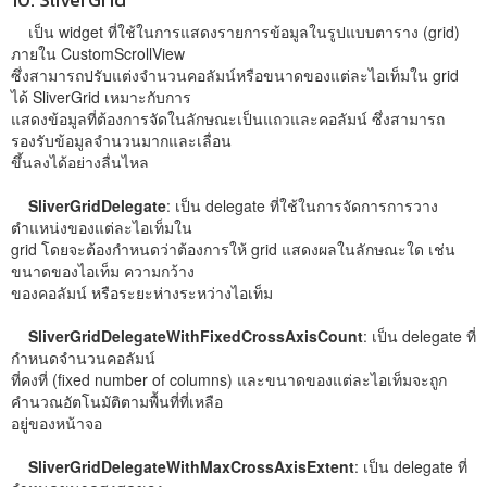
เป็น widget ที่ใช้ในการแสดงรายการข้อมูลในรูปแบบตาราง (grid)
ภายใน CustomScrollView
ซึ่งสามารถปรับแต่งจำนวนคอลัมน์หรือขนาดของแต่ละไอเท็มใน grid
ได้ SliverGrid เหมาะกับการ
แสดงข้อมูลที่ต้องการจัดในลักษณะเป็นแถวและคอลัมน์ ซึ่งสามารถ
รองรับข้อมูลจำนวนมากและเลื่อน
ขึ้นลงได้อย่างลื่นไหล
SliverGridDelegate
: เป็น delegate ที่ใช้ในการจัดการการวาง
ตำแหน่งของแต่ละไอเท็มใน
grid โดยจะต้องกำหนดว่าต้องการให้ grid แสดงผลในลักษณะใด เช่น
ขนาดของไอเท็ม ความกว้าง
ของคอลัมน์ หรือระยะห่างระหว่างไอเท็ม
SliverGridDelegateWithFixedCrossAxisCount
: เป็น delegate ที่
กำหนดจำนวนคอลัมน์
ที่คงที่ (fixed number of columns) และขนาดของแต่ละไอเท็มจะถูก
คำนวณอัตโนมัติตามพื้นที่ที่เหลือ
อยู่ของหน้าจอ
SliverGridDelegateWithMaxCrossAxisExtent
: เป็น delegate ที่