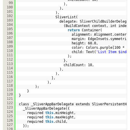
99
),
100
),
101
),
102
SliverList(
103
delegate: SliverChildBuilderDelega
104
(BuildContext context, int index
105
return
Container(
106
alignment: Alignment.center,
107
margin: EdgeInsets.symmetric
108
height: 60.0,
109
color: Colors.purple[100 * (
110
child: Text(
'List Item $inde
111
);
112
},
113
childCount: 10,
114
),
115
),
116
],
117
),
118
);
119
}
120
}
121
122
class _SliverAppBarDelegate extends SliverPersistentHe
123
_SliverAppBarDelegate({
124
required 
this
.minHeight,
125
required 
this
.maxHeight,
126
required 
this
.child,
127
});
128