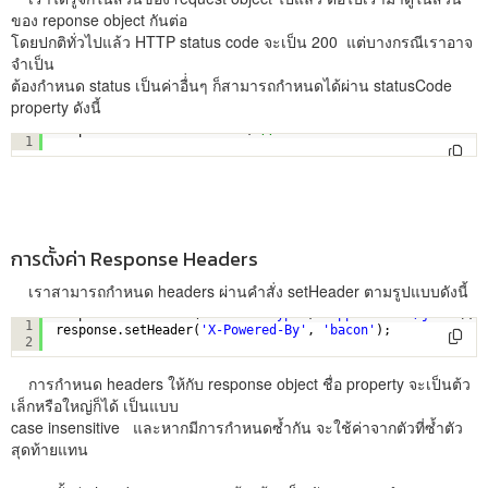
ของ reponse object กันต่อ
โดยปกติทั่วไปแล้ว HTTP status code จะเป็น 200 แต่บางกรณีเราอาจ
จำเป็น
ต้องกำหนด status เป็นค่าอื่่นๆ ก็สามารถกำหนดได้ผ่าน statusCode
property ดังนี้
response.statusCode = 404; 
// แจ้งไปยัง client ว่าไม่พบเนื้อหาหรื
1
การตั้งค่า Response Headers
เราสามารถกำหนด headers ผ่านคำสั่ง setHeader ตามรูปแบบดังนี้
response.setHeader(
'Content-Type'
, 
'application/json'
);
1
response.setHeader(
'X-Powered-By'
, 
'bacon'
);
2
การกำหนด headers ให้กับ response object ชื่อ property จะเป็นต้ว
เล็กหรือใหญ่ก็ได้ เป็นแบบ
case insensitive และหากมีการกำหนดซ้ำกัน จะใช้ค่าจากตัวที่ซ้ำตัว
สุดท้ายแทน