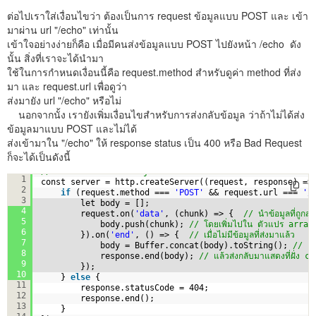
ต่อไปเราใส่เงื่อนไขว่า ต้องเป็นการ request ข้อมูลแบบ POST และ เข้า
มาผ่าน url "/echo" เท่านั้น
เข้าใจอย่างง่ายก็คือ เมื่อมีคนส่งข้อมูลแบบ POST ไปยังหน้า /echo ดัง
นั้น สิ่งที่เราจะได้นำมา
ใช้ในการกำหนดเงื่อนนี้คือ request.method สำหรับดูค่า method ที่ส่ง
มา และ request.url เพื่อดูว่า
ส่งมายัง url "/echo" หรือไม่
นอกจากนั้ง เรายังเพิ่มเงื่อนไขสำหรับการส่งกลับข้อมูล ว่าถ้าไม่ได้ส่ง
ข้อมูลมาแบบ POST และไม่ได้
ส่งเข้ามาใน "/echo" ให้ response status เป็น 400 หรือ Bad Request
ก็จะได้เป็นดังนี้
// สร้าง web server object
1
const server = http.createServer((request, response) =>
2
if
(request.method === 
'POST'
&& request.url === 
'/
3
let body = [];
4
request.on(
'data'
, (chunk) => {  
// นำข้อมูลที่ถูกส
5
body.push(chunk); 
// โดยเพิ่มไปใน ตัวแปร array ท
6
}).on(
'end'
, () => {  
// เมื่อไม่มีข้อมูลที่ส่งมาแล้ว
7
body = Buffer.concat(body).toString(); 
// แป
8
response.end(body); 
// แล้วส่งกลับมาแสดงที่ฝั่ง c
9
});
10
} 
else
{
11
response.statusCode = 404;
12
response.end();     
13
}