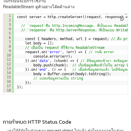
ในกรณีนี้จะมีการใช้งาน
ReadableStream ดูตัวอย่างโค้ดด้านล่าง
// สร้าง server object ที่สามารถปล่อย event ต่างๆ ขึ้นกับ ข้อมูล
1
const server = http.createServer((request, response) =>
2
3
// `request`คือ http.IncomingMessage, ที่เป็นแบบ Readabl
4
// `response` คือ http.ServerResponse, ที่เป็นแบบ Writab
5
6
const { headers, method, url } = request; 
// ดึง prop
7
let body = [];
8
// เมื่อเป็น request ที่ใช้งาน ReadableStream 
9
request.on(
'error'
, (err) => { 
// กรณี error
10
console.error(err);
11
}).on(
'data'
, (chunk) => { 
// มีข้อมูลส่งเข้ามา ส่งข้อมู
12
body.push(chunk);  
// เก็บข้อมูลเพิ่มเข้าไปใน array ที่ช
13
}).on(
'end'
, () => {   
// เมื่อส่งข้อมูลครบแล้ว ไม่มีข้อมูลเพิ่
14
body = Buffer.concat(body).toString();
15
// แปลงข้อมูลรวมเป็น string
16
});
17
});
18
การกำหนด HTTP Status Code
เราได้รู้จักในส่วนของ request object ไปแล้ว ต่อไปเรามาดูในส่วน