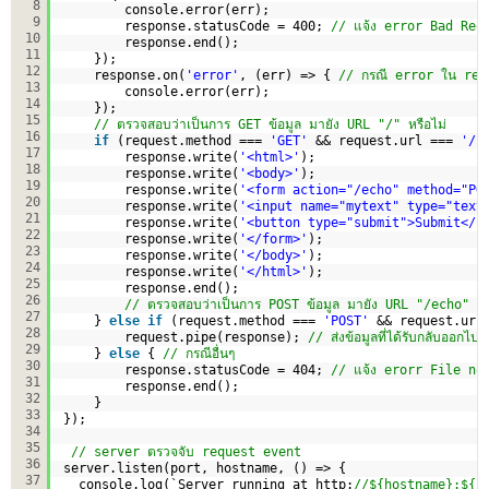
8
console.error(err);
9
response.statusCode = 400; 
// แจ้ง error Bad Req
10
response.end();
11
});
12
response.on(
'error'
, (err) => { 
// กรณี error ใน res
13
console.error(err);
14
}); 
15
// ตรวจสอบว่าเป็นการ GET ข้อมูล มายัง URL "/" หรือไม่
16
if
(request.method === 
'GET'
&& request.url === 
'/'
17
response.write(
'<html>'
);
18
response.write(
'<body>'
);
19
response.write(
'<form action="/echo" method="PO
20
response.write(
'<input name="mytext" type="text
21
response.write(
'<button type="submit">Submit</b
22
response.write(
'</form>'
);
23
response.write(
'</body>'
);
24
response.write(
'</html>'
);
25
response.end(); 
26
// ตรวจสอบว่าเป็นการ POST ข้อมูล มายัง URL "/echo" หรื
27
} 
else
if
(request.method === 
'POST'
&& request.url
28
request.pipe(response); 
// ส่งข้อมูลที่ได้รับกลับออกไป
29
} 
else
{ 
// กรณีอื่นๆ 
30
response.statusCode = 404; 
// แจ้ง erorr File no
31
response.end();     
32
}
33
});
34
35
// server ตรวจจับ request event 
36
server.listen(port, hostname, () => {
37
console.log(`Server running at http:
//${hostname}:${p