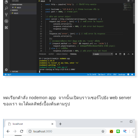
ทดเรียกคำสั่ง nodemon app จากนั้นเปิดบราวเซอร์ไปยัง web server
ของเรา จะได้ผลลัพธ์เบื้องต้นตามรูป