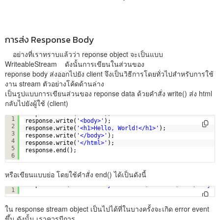
การส่ง Response Body
อย่างที่เราทราบแล้วว่า reponse object จะเป็นแบบ
WriteableStream ดังนั้นการเขียนในส่วนของ
reponse body ส่งออกไปยัง client จึงเป็นวิธีการโดยทั่วไปสำหรับการใช้
งาน stream ตัวอย่างโค้ดด้านล่าง
เป็นรูปแบบการเขียนส่วนของ reponse data ด้วยคำสั่ง write() ส่ง html
กลับไปยังผู้ใช้ (client)
response.write(
'<html>'
);
1
response.write(
'<body>'
);
2
response.write(
'<h1>Hello, World!</h1>'
);
3
response.write(
'</body>'
);
4
response.write(
'</html>'
);
5
response.end();
6
หรือเขียนแบบย่อ โดยใช้คำสั่ง end() ได้เป็นดังนี้
response.end(
'<html><body><h1>Hello, World!</h1></body><
1
ใน response stream object เป็นไปได้ที่ในบางครั้งจะเกิด error event
ขึ้น ดังนั้น เราควรมีการ