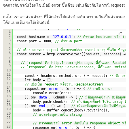
จัดการกับกรณีเงื่อนไขเมื่อมี error ขึ้นด้วย เช่นเดียวกับในกรณี request
ต่อไป เราเอาส่วนต่างๆ ที่ได้กล่าวไปแล้วข้างต้น มารวมกันเป็นส่วนของ
โค้ดแบบเต็ม จะได้เป็นดังนี้
const http = require(
'http'
); 
// เรียกใช้ http module
1
2
const hostname = 
'127.0.0.1'
; 
// กำหนด hostname หรือ ip
3
const port = 3000; 
// กำหนด port
4
5
// สร้าง server object ที่สามารถปล่อย event ต่างๆ ขึ้นกับ ข้อมูล
6
const server = http.createServer((request, response) =>
7
8
// `request`คือ http.IncomingMessage, ที่เป็นแบบ Readabl
9
// `response` คือ http.ServerResponse, ที่เป็นแบบ Writab
10
11
const { headers, method, url } = request; 
// ดึง prop
12
let body = [];
13
// เมื่อเป็น request ที่ใช้งาน ReadableStream 
14
request.on(
'error'
, (err) => { 
// กรณี error
15
console.error(err);
16
}).on(
'data'
, (chunk) => { 
// มีข้อมูลส่งเข้ามา ส่งข้อมู
17
body.push(chunk);  
// เก็บข้อมูลเพิ่มเข้าไปใน array ที่ช
18
}).on(
'end'
, () => {   
// เมื่อส่งข้อมูลครบแล้ว ไม่มีข้อมูลเพิ่
19
body = Buffer.concat(body).toString();
20
// แปลงข้อมูลรวมเป็น string
21
22
// ตรวจสอบว่ามี error เกิดขึ้นใน response object หรือไ
23
response.on(
'error'
, (err) => {