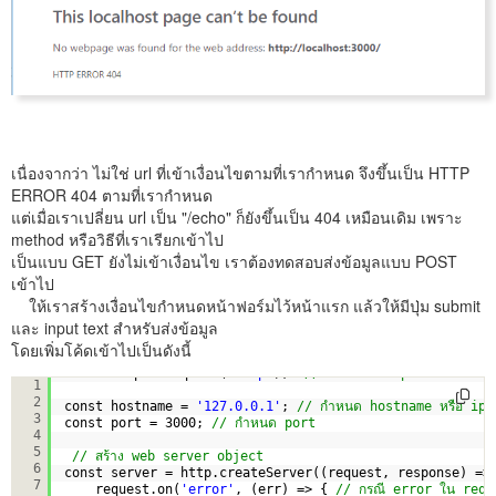
เนื่องจากว่า ไม่ใช่ url ที่เข้าเงื่อนไขตามที่เรากำหนด จึงขึ้นเป็น HTTP
ERROR 404 ตามที่เรากำหนด
แต่เมื่อเราเปลี่ยน url เป็น "/echo" ก็ยังขึ้นเป็น 404 เหมือนเดิม เพราะ
method หรือวิธีที่เราเรียกเข้าไป
เป็นแบบ GET ยังไม่เข้าเงื่อนไข เราต้องทดสอบส่งข้อมูลแบบ POST
เข้าไป
ให้เราสร้างเงื่อนไขกำหนดหน้าฟอร์มไว้หน้าแรก แล้วให้มีปุ่ม submit
และ input text สำหรับส่งข้อมูล
โดยเพิ่มโค้ดเข้าไปเป็นดังนี้
const http = require(
'http'
);  
// เรียกใช้ http module
1
2
const hostname = 
'127.0.0.1'
; 
// กำหนด hostname หรือ ip
3
const port = 3000; 
// กำหนด port
4
5
// สร้าง web server object
6
const server = http.createServer((request, response) =>
7
request.on(
'error'
, (err) => { 
// กรณี error ใน requ