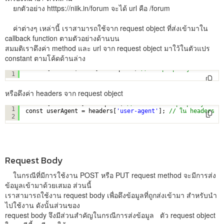
ยกตัวอย่าง htttps://niik.in/forum จะได้ url คือ /forum
ค่าต่างๆ เหล่านี้ เราสามารถใช้จาก request object ที่ส่งเข้ามาใน
callback function ตามตัวอย่างด้านบน
สมมติเราดึงค่า method และ url จาก request object มาใว้ในตัวแปร
constant ตามโค้ดด้านล่าง
const { method, url } = request; 
// ดึง property "method"
1
หรือดึงค่า headers จาก request object
const { headers } = request; 
// ดึง headers property 
1
const userAgent = headers[
'user-agent'
]; 
// ใน headers pro
2
Request Body
ในกรณีที่มีการใช้งาน POST หรือ PUT request method จะมีการส่ง
ข้อมูลเข้ามาด้วยเสมอ ส่วนนี้
เราสามารถใช้งาน request body เพื่อดึงข้อมูลที่ถูกส่งเข้ามา สำหรับนำ
ไปใช้งาน ดังนั้นส่วนของ
request body จึงมีส่วนสำคัญในกรณีการส่งข้อมูล ตัว request object