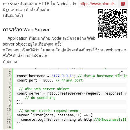
การรับส่งข้อมูลผ่าน HTTP ใน NodeJs ว่า
มีรูปแบบและคำสั่งเบื้องต้น
เป็นอย่างไร
การสร้าง Web Server
Application ที่พัฒนาด้วย Node จะมีการสร้าง Web
server object อยู่ในเกือบทุกๆ ครั้ง
หรืออาจจะเรียกได้ว่า โดยส่วนใหญ่แล้วจะต้องมีการใช้งาน web server
ซึ่งใช้คำสั่ง createServer
ตัวอย่าง
const http = require(
'http'
);  
// เรียกใช้ http module
1
2
const hostname = 
'127.0.0.1'
; 
// กำหนด hostname หรือ ip
3
const port = 3000; 
// กำหนด port
4
5
// สร้าง web server object
6
const server = http.createServer((request, response) =>
7
// do something
8
});
9
10
// server ตรวจจับ request event 
11
server.listen(port, hostname, () => {
12
console.log(`Server running at http:
//${hostname}:${p
13
});
14