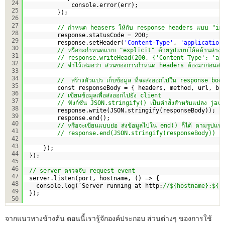
24
console.error(err);
25
});
26
27
// กำหนด heasers ให้กับ response headers แบบ "im
28
response.statusCode = 200;
29
response.setHeader(
'Content-Type'
, 
'application
30
// หรือจะกำหนดแบบ "explicit" ด้วยรูปแบบโค้ดด้านล่างนี้ก
31
// response.writeHead(200, {'Content-Type': 'ap
32
// จำไว้เสมอว่า ส่วนของการกำหนด headers ต้องมาก่อนส
33
34
//  สร้างตัวแปร เก็บข้อมูล ที่จะส่งออกไปใน response bod
35
const responseBody = { headers, method, url, bo
36
// เขียนข้อมูลเพื่อส่งออกไปยัง client
37
// ฟังก์ชั่น JSON.stringify() เป็นคำส่ังสำหรับแปลง ja
38
response.write(JSON.stringify(responseBody));
39
response.end();
40
// หรือจะเขียนแบบย่อ ส่งข้อมูลไปใน end() ก็ได้ ตามรูปแบบ
41
// response.end(JSON.stringify(responseBody))
42
43
}); 
44
});
45
46
// server ตรวจจับ request event 
47
server.listen(port, hostname, () => {
48
console.log(`Server running at http:
//${hostname}:${p
49
});
50
จากแนวทางข้างต้น ตอนนี้เรารู้จักองค์ประกอบ ส่วนต่างๆ ของการใช้