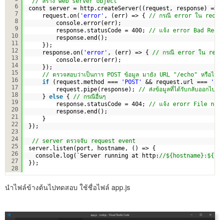
// สร้าง web server object
6
const server = http.createServer((request, response) =>
7
request.on(
'error'
, (err) => { 
// กรณี error ใน requ
8
console.error(err);
9
response.statusCode = 400; 
// แจ้ง error Bad Req
10
response.end();
11
});
12
response.on(
'error'
, (err) => { 
// กรณี error ใน res
13
console.error(err);
14
}); 
15
// ตรวจสอบว่าเป็นการ POST ข้อมูล มายัง URL "/echo" หรือไม่
16
if
(request.method === 
'POST'
&& request.url === 
'/
17
request.pipe(response); 
// ส่งข้อมูลที่ได้รับกลับออกไป
18
} 
else
{ 
// กรณีอื่นๆ 
19
response.statusCode = 404; 
// แจ้ง erorr File no
20
response.end();     
21
}
22
});
23
24
// server ตรวจจับ request event 
25
server.listen(port, hostname, () => {
26
console.log(`Server running at http:
//${hostname}:${p
27
});
28
นำไฟล์ข้างต้นไปทดสอบ ใช้ชื่อไฟล์ app.js