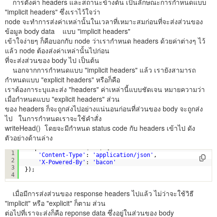
การตั้งค่า headers และสถานะข้างต้น เป็นลักษณะการกำหนดแบบ
"implicit headers" ซึ่งเราไว้ใจว่า
node จะทำการส่งค่าเหล่านั้นในเวลาที่เหมาะสมก่อนที่จะส่งส่วนของ
ข้อมูล body data แบบ "implicit headers"
เข้าใจง่ายๆ ก็คือบอกกับ node ว่าเรากำหนด headers ด้วยค่าต่างๆ ไว้
แล้ว node ต้องส่งค่าเหล่านั้นไปก่อน
ที่จะส่งส่วนของ body ไป เป็นต้น
นอกจากการกำหนดแบบ "implicit headers" แล้ว เรายังสามารถ
กำหนดแบบ "explicit headers" หรือก็คือ
เราต้องการะบุและส่ง "headers" ค่าเหล่านี้แบบชัดเจน หมายความว่า
เมื่อกำหนดแบบ "explicit headers" ส่วน
ของ headers ก็จะถูกส่งไปอย่างแน่นอนก่อนที่ส่วนของ body จะถูกส่ง
ไป ในการกำหนดเราจะใช้คำสั่ง
writeHead() โดยจะมีกำหนด status code กับ headers เข้าไป ดัง
ตัวอย่างด้านล่าง
response.writeHead(200, {
1
'Content-Type'
: 
'application/json'
,
2
'X-Powered-By'
: 
'bacon'
3
});
4
เมื่อมีการส่งส่วนของ response headers ไปแล้ว ไม่ว่าจะใช้วิธี
"implicit" หรือ "explicit" ก็ตาม ส่วน
ต่อไปที่เราจะส่งก็คือ reponse data ซึ่งอยู่ในส่วนของ body