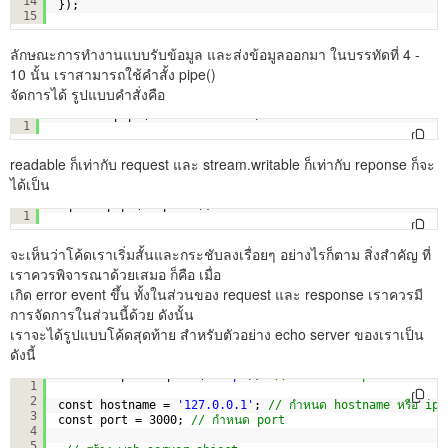
14
});
15
ลักษณะการทำงานแบบรับข้อมูล และส่งข้อมูลออกมา ในบรรทัดที่ 4 -
10 นั้น เราสามารถใช้คำสั้ง pipe()
จัดการได้ รูปแบบคำสั่งคือ
readable.pipe(stream.writable)
1
readable ก็เท่ากับ request และ stream.writable ก็เท่ากับ reponse ก็จะ
ได้เป็น
request.pipe(response);
1
จะเห็นว่าโค้ดเราเริ่มสั้นและกระชับลงเรื่อยๆ อย่างไรก็ตาม สิ่งสำคัญ ที่
เราควรพิจารณาด้วยเสมอ ก็คือ เมื่อ
เกิด error event ขึ้น ทั้งในส่วนของ request และ response เราควรมี
การจัดการในส่วนนี้ด้วย ดังนั้น
เราจะได้รูปแบบโค้ดสุดท้าย สำหรับตัวอย่าง echo server ของเราเป็น
ดังนี้
const http = require(
'http'
);  
// เรียกใช้ http module
1
2
const hostname = 
'127.0.0.1'
; 
// กำหนด hostname หรือ ip
3
const port = 3000; 
// กำหนด port
4
5