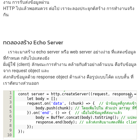
งาน การรับส่งข้อมูลผ่าน
HTTP ไปแล้วพอสมควร ต่อไป เราจะลองประยุกต์สร้าง การทำงานจริง
กัน
ทดลองสร้าง Echo Server
เราจะมาสร้าง echo server หรือ web server อย่างง่าย ที่แสดงข้อมูล
ที่กำหนด กลับไปแสดงยัง
ฝั่งผู้ใช้ (client) ลักษณะการทำงาน คล้ายกับตัวอย่างด้านบน คือรับข้อมูล
จาก request object และ
ส่งกลับข้อมูลด้วย response object ด้านล่าง คือรูปแบบโค้ด แบบสั้น ที่
เราตัดบางส่วนออก
// สร้าง web server object
1
const server = http.createServer((request, response) =>
2
let body = [];
3
request.on(
'data'
, (chunk) => {  
// นำข้อมูลที่ถูกส่งเข้
4
body.push(chunk); 
// โดยเพิ่มไปใน ตัวแปร array ที่ชื่
5
}).on(
'end'
, () => {  
// เมื่อไม่มีข้อมูลที่ส่งมาแล้ว
6
body = Buffer.concat(body).toString(); 
// แปลงข้
7
response.end(body); 
// แล้วส่งกลับมาแสดงที่ฝั่ง client
8
});
9
});
10