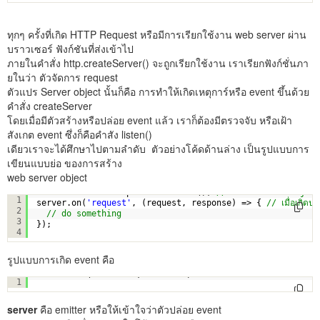
ทุกๆ ครั้งที่เกิด HTTP Request หรือมีการเรียกใช้งาน web server ผ่าน
บราวเซอร์ ฟังก์ชันที่ส่งเข้าไป
ภายในคำสั่ง http.createServer() จะถูกเรียกใช้งาน เราเรียกฟังก์ชั่นภา
ยในว่า ตัวจัดการ request
ตัวแปร Server object นั้นก็คือ การทำให้เกิดเหตุการ์หรือ event ขึ้นด้วย
คำสั่ง createServer
โดยเมื่อมีตัวสร้างหรือปล่อย event แล้ว เราก็ต้องมีตรวจจับ หรือเฝ้า
สังเกต event ซึ่งก็คือคำสัง listen()
เดียวเราจะได้ศึกษาไปตามลำดับ ตัวอย่างโค้ดด้านล่าง เป็นรูปแบบการ
เขียนแบบย่อ ของการสร้าง
web server object
const server = http.createServer(); 
// สร้าง server object 
1
server.on(
'request'
, (request, response) => { 
// เมื่อเกิด
2
// do something 
3
});
4
รูปแบบการเกิด event คือ
emitter.on(eventName, listener)
1
server
คือ emitter หรือให้เข้าใจว่าตัวปล่อย event