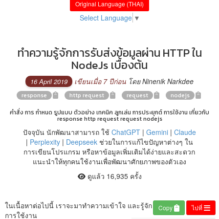
Original Language (THAI)
Select Language
▼
ทำความรู้จักการรับส่งข้อมูลผ่าน HTTP ใน
NodeJs เบื้องต้น
เขียนเมื่อ 7 ปีก่อน
โดย Ninenik Narkdee
16 April 2019
response
http request
request
nodejs
คำสั่ง การ กำหนด รูปแบบ ตัวอย่าง เทคนิค ลูกเล่น การประยุกต์ การใช้งาน เกี่ยวกับ
response http request request nodejs
ปัจจุบัน นักพัฒนาสามารถ ใช้
ChatGPT
|
Gemini
|
Claude
|
Perplexity
|
Deepseek
ช่วยในการแก้ไขปัญหาต่างๆ ใน
การเขียนโปรแกรม หรือหาข้อมูลเพิ่มเติมได้ง่ายและสะดวก
แนะนำให้ทุกคนใช้งานเพื่อพัฒนาศักยภาพของตัวเอง
ดูแล้ว 16,935 ครั้ง
ในเนื้อหาต่อไปนี้ เราจะมาทำความเข้าใจ และรู้จัก
Copy
ไปที่
การใช้งาน