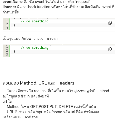
eventName
คือ ชื่อ event ในโค้ดตัวอย่างคือ "request"
listener
คือ callback function หรือฟังก์ชั่นที่ทำงานเมื่อเมื่อเกิด event ที่
กำหนดขึ้น
(request, response) => { 
1
// do something 
2
}
3
เป็นรูปแบบ Arrow function มาจาก
function
(request,response){ 
1
// do something 
2
}
3
ส่วนของ Method, URL และ Headers
ในการจัดการกับ request ที่เกิดขึ้น ส่วนใหญ่เราจะดูว่ามี method
อะไรถูกส่งเข้ามา และส่งมาที่
url ใด
Method ก็เช่น GET,POST,PUT, DELETE เหล่านี้เป็นต้น
URL ก็เช่น / หรือ /api หรือ /home หรือ url ก็คือ ค่าที่ตั้งแต่
เครื่องหมาย / ตัวที่สาม