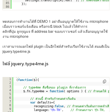
settings.transcript[k].val(
''
); 
// แสดงข้อความเป็นค
85
});
86
ทดสอบการทำงานได้ที่ DEMO 1 อย่าลืมอนุญาตให้ใช้งาน microphone
เมื่อบราวเซอร์แจ้งเตือน หรือกรณี block ไปแล้วให้ทำการ
คลิกที่ปุ่ม ลูกกุญแจ ที่ address bar ของบราวเซอร์ แล้วเลือกอนุญาตใช้
งาน microphone
เราสามารถแยกไฟล์ plugin เป็นอีกไฟล์สำหรับเรียกใช้งานได้ สมมติเป็น
jquery.type4me.js
ไฟล์ jquery.type4me.js
// JavaScript Document
1
(
function
($){
2
3
// type4me คือชื่อของ plugin ที่เราต้องการ 
4
$.fn.type4me = 
function
( options ) { 
// กำหนดให้ plu
5
6
// ส่วนนี้ สำหรับกำหนดค่าเริ่มต้น
7
var
defaults={
8
recognizing:
false
, 
// กำหนดค่าเริ่มต้นการจดจำเสียง
9
language:
'th-TH'
,    
// กำหนดภาษา th-TH,    