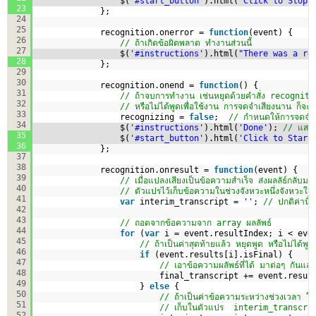
$(
'#start_button'
).html(
'Click to Stop'
23
};
24
25
recognition.onerror = 
function
(event) {
26
// ถ้าเกิดข้อผิดพลาด ทำงานส่วนนี้
27
$(
'#instructions'
).html(
"There was a re
28
};
29
30
recognition.onend = 
function
() {
31
// ถ้าจบการทำงาน เช่นหยุดด้วยคำสั่ง recognit
32
// หรือไม่ได้พูดเพื่อใช้งาน การจดจำเสียงนาน ก็จ
33
recognizing = 
false
;  
// กำหนดให้การจดจำเ
34
$(
'#instructions'
).html(
'Done'
); 
// แสดง
35
$(
'#start_button'
).html(
'Click to Start
36
};
37
38
recognition.onresult = 
function
(event) {
39
// เมื่อแปลงเสียงเป็นข้อความสำเร็จ ส่งผลลัธ์กลับมา
40
// ตัวแปรไว้เก็บข้อความในช่วงจังหวะหนึ่งจังหวะใ
41
var
interim_transcript = 
''
; 
// ปกติค่านี้
42
43
// ถอดจากข้อความจาก array ผลลัพธ์
44
for
(
var
i = event.resultIndex; i < eve
45
// ถ้าเป็นค่าสุดท้ายแล้ว หยุดพูด หรือไม่ได้พูด
46
if
(event.results[i].isFinal) {
47
// เอาข้อความผลัพธ์ที่ได้ มาต่อๆ กัน
48
final_transcript += event.resul
49
} 
else
{ 
50
// ถ้าเป็นค่าข้อความระหว่างช่วงเวลา ใ
51
// เก็บในตัวแปร  interim_transcri
52