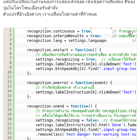
แต่ปรับเปลี่ยนในส่วนของการแสดงเล็กน้อย เช่นข้อความที่แสดง สีของ
ปุ่มไมโครโฟนเมื่อรอรับคำสั่ง
ตัวแปรที่อ้างอิงต่างๆ เราเปลี่ยนไปตามค่าที่กำหนด
var
recognition = 
new
webkitSpeechRecognition(); 
//
1
recognition.continuous = 
true
;         
// กำหนด true ใ
2
recognition.interimResults = 
true
;     
// แสดงข้อความ
3
recognition.lang = settings.language;           
// 
4
5
recognition.onstart = 
function
() {
6
// เมื่อเกิดการเริ่มทำงานของการจดจำเสียง มาจากคำสั่ง r
7
settings.recognizing = 
true
;  
// เปลี่ยนค่าให้เริ่มท
8
settings.labelInstruction[k].slideDown(
'fast'
).
9
settings.btnSpeakObj[k].find(
".input-group-text
10
};
11
12
recognition.onerror = 
function
(event) {
13
// ถ้าเกิดข้อผิดพลาด ทำงานส่วนนี้
14
settings.labelInstruction[k].slideDown(
'fast'
).
15
};
16
17
recognition.onend = 
function
() {
18
// ถ้าจบการทำงาน เช่นหยุดด้วยคำสั่ง recognition.stop(
19
// หรือไม่ได้พูดเพื่อใช้งาน การจดจำเสียงนาน ก็จะหยุดการทำ
20
settings.recognizing = 
false
;  
// กำหนดให้การจดจำ
21
settings.labelInstruction[k].html(
'Done'
).fadeO
22
settings.btnSpeakObj[k].find(
".input-group-text
23
.removeClass(
'text-danger text-warning text-suc
24
};