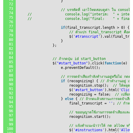
}
72
73
// บรรทัดที่ เอาไว้ทดสอบดูค่า ใน console 
74
//                console.log("interim:  " + inter
75
//                console.log("final:    " + final
76
77
if
(final_transcript.length > 0) { 
78
// ตัวแปร final_transcript คือค่าข้
79
$(
'#transcript'
).val(final_tra
80
}
81
};
82
83
84
// ภ้ากดปุ่ม id start_button
85
$(
"#start_button"
).click(
function
(e) {
86
e.preventDefault();
87
88
// การจดจำเสียงกำลังทำงานอยู่หรือไม่ กดครั
89
if
(recognizing) { 
// ภ้าทำงานอยู่ เมื่
90
recognition.stop();  
// ให้หยุดก
91
$(
'#start_button'
).html(
'Click
92
recognizing = false;  
// เปลี่ยน
93
} 
else
{ 
// ถ้ากดแล้วสถานะการจดจำเสียงห
94
final_transcript = 
''
; 
// กำหนดต
95
96
// ขออนุญาตใช้งานการจดจำเสียงและเริ
97
recognition.start();
98
99
// แจ้งคำแนะนำว่าให้ กด allow หรือ
100
$(
'#instructions'
).html(
'Allow