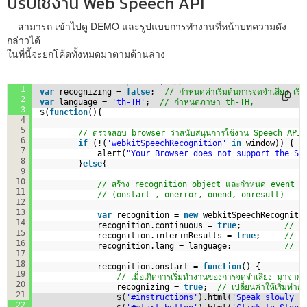
ปรับใช้งาน Web Speech API
สามารถ เข้าไปดู DEMO และรูปแบบการทำงานที่หน้าบทความดัง
กล่าวได้
ในที่นี้จะยกโค้ดทั้งหมดมาตามด้านล่าง
var
final_transcript = 
''
;  
// ตัวแปร สำหรับเก็บข้อความที่แป
1
var
recognizing = 
false
;  
// กำหนดค่าเริ่มต้นการจดจำเสียง เริ่
2
var
language = 
'th-TH'
;  
// กำหนดภาษา th-TH,
3
$(
function
(){
4
5
// ตรวจสอบ browser ว่าสนับสนุนการใช้งาน Speech API ห
6
if
(!(
'webkitSpeechRecognition'
in
window)) {
7
alert(
"Your Browser does not support the Sp
8
}
else
{
9
10
// สร้าง recognition object และกำหนด event h
11
// (onstart , onerror, onend, onresult)
12
13
var
recognition = 
new
webkitSpeechRecogniti
14
recognition.continuous = 
true
;         
// กำ
15
recognition.interimResults = 
true
;     
// แส
16
recognition.lang = language;           
// ก
17
18
recognition.onstart = 
function
() {
19
// เมื่อเกิดการเริ่มทำงานของการจดจำเสียง มาจา
20
recognizing = 
true
;  
// เปลี่ยนค่าให้เริ่มทำ
21
$(
'#instructions'
).html(
'Speak slowly a
22