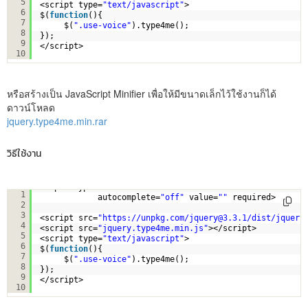
5
<script type=
"text/javascript"
>
6
$(
function
(){
7
$(
".use-voice"
).type4me();
8
});
9
</script>
10
หรือสร้างเป็น JavaScript Minifier เพื่อให้มีขนาดเล็กไว้ใช้งานก็ได้
ดาวน์โหลด
jquery.type4me.min.rar
วิธีใช้งาน
<input type=
"text"
class
=
"form-control use-voice"
name=
1
autocomplete=
"off"
value=
""
required>    
2
3
<script src=
"
https://unpkg.com/jquery@3.3.1/dist/jquery
4
<script src=
"jquery.type4me.min.js"
></script>
5
<script type=
"text/javascript"
>
6
$(
function
(){
7
$(
".use-voice"
).type4me();
8
});
9
</script>
10