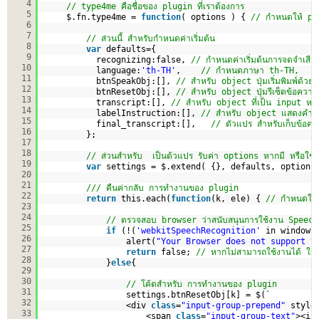
4
// type4me คือชื่อของ plugin ที่เราต้องการ 
5
$.fn.type4me = 
function
( options ) { 
// กำหนดให้ plu
6
7
// ส่วนนี้ สำหรับกำหนดค่าเริ่มต้น
8
var
defaults={
9
recognizing:false, 
// กำหนดค่าเริ่มต้นการจดจำเสียง
10
language:
'th-TH'
,    
// กำหนดภาษา th-TH,    
11
btnSpeakObj:[], 
// สำหรับ object ปุ่มเริ่มพิมพ์ด้วยเส
12
btnResetObj:[], 
// สำหรับ object ปุ่มรีเซ็ตข้อควา
13
transcript:[], 
// สำหรับ object ที่เป็น input หร
14
labelInstruction:[], 
// สำหรับ object แสดงคำแ
15
final_transcript:[],   
// ตัวแปร สำหรับเก็บข้อคว
16
};
17
18
// ส่วนสำหรับ  เป็นต้วแปร รับค่า options หากมี หรือใช้ค่
19
var
settings = $.extend( {}, defaults, options
20
21
/// คืนค่ากลับ การทำงานของ plugin
22
return
this.each(
function
(k, ele) { 
// กำหนดใช้
23
24
// ตรวจสอบ browser ว่าสนับสนุนการใช้งาน Speech 
25
if
(!(
'webkitSpeechRecognition'
in window)
26
alert(
"Your Browser does not support t
27
return
false; 
// หากไม่สามารถใช้งานได้ ให้
28
}
else
{
29
30
// โค้ตสำหรับ การทำงานของ plugin
31
settings.btnResetObj[k] = $(`
32
<div 
class
=
"input-group-prepend"
style
33
<span 
class
=
"input-group-text"
><i 