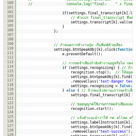
100
//                console.log("final:    " + final
101
102
if
(settings.final_transcript[k].le
103
// ตัวแปร final_transcript คือค่าข้
104
settings.transcript[k].val(set
105
}
106
};
107
108
109
// กำหนดการทำงานปุ่ม เริ่มพิมพ์ด้วยเสียง
110
settings.btnSpeakObj[k].click(
function
111
e.preventDefault();
112
113
// การจดจำเสียงกำลังทำงานอยู่หรือไม่ กดครั
114
if
(settings.recognizing) { 
// ภ้าทำ
115
recognition.stop();  
// ให้หยุดก
116
settings.btnSpeakObj[k].find(
"
117
.removeClass(
'text-danger text
118
settings.recognizing = 
false
; 
119
} 
else
{ 
// ถ้ากดแล้วสถานะการจดจำเสียงห
120
settings.final_transcript[k] =
121
122
// ขออนุญาตใช้งานการจดจำเสียงและเริ
123
recognition.start();
124
125
// แจ้งคำแนะนำว่าให้ กด allow หรือ
126
settings.labelInstruction[k].s
127
settings.btnSpeakObj[k].find(
"
128
.removeClass(
"text-success"
).a
129
settings.transcript[k].val(
''
)