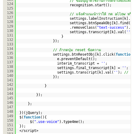
// ขออนุญาตใช้งานการจดจำเสียงและเริ
124
recognition.start();
125
126
// แจ้งคำแนะนำว่าให้ กด allow หรือ
127
settings.labelInstruction[k].s
128
settings.btnSpeakObj[k].find(
"
129
.removeClass(
"text-success"
).a
130
settings.transcript[k].val(
''
)
131
}
132
});
133
134
// ภ้ากดปุ่ม reset ข้อความ
135
settings.btnResetObj[k].click(
function
136
e.preventDefault();
137
interim_transcript = 
''
;
138
settings.final_transcript[k] = 
''
;
139
settings.transcript[k].val(
''
); 
// แส
140
});                      
141
142
}
143
144
});
145
146
};
147
148
})(jQuery);
149
$(
function
(){
150
$(
".use-voice"
).type4me();
151
});
152
</script>
153