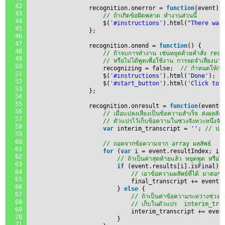
42
recognition.onerror = 
function
(event) 
43
// ถ้าเกิดข้อผิดพลาด ทำงานส่วนนี้
44
$(
'#instructions'
).html(
"There was
45
};
46
47
recognition.onend = 
function
() {
48
// ถ้าจบการทำงาน เช่นหยุดด้วยคำสั่ง re
49
// หรือไม่ได้พูดเพื่อใช้งาน การจดจำเสียงน
50
recognizing = false;  
// กำหนดให้กา
51
$(
'#instructions'
).html(
'Done'
); 
//
52
$(
'#start_button'
).html(
'Click to 
53
};
54
55
recognition.onresult = 
function
(event)
56
// เมื่อแปลงเสียงเป็นข้อความสำเร็จ ส่งผลลัธ์
57
// ตัวแปรไว้เก็บข้อความในช่วงจังหวะหนึ่งจ
58
var
interim_transcript = 
''
; 
// ปกติ
59
60
// ถอดจากข้อความจาก array ผลลัพธ์
61
for
(
var
i = event.resultIndex; i 
62
// ถ้าเป็นค่าสุดท้ายแล้ว หยุดพูด หรือไม่
63
if
(event.results[i].isFinal) 
64
// เอาข้อความผลัพธ์ที่ได้ มาต่
65
final_transcript += event.
66
} 
else
{ 
67
// ถ้าเป็นค่าข้อความระหว่างช่วง
68
// เก็บในตัวแปร  interim_tra
69
interim_transcript += even
70
}
71