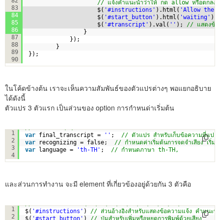
82
// แจ้งคำแนะนำว่าให้ กด allow หรือตกลง เ
83
$(
'#instructions'
).html(
'Allow the 
84
$(
'#start_button'
).html(
'waiting'
);
85
$(
'#transcript'
).val(
''
); 
// แสดงข้อค
86
}
87
});
88
}
89
});
90
ในโค้ดข้างต้น เราจะเห็นความสัมพันธ์ของตัวแปรต่างๆ พอแยกอธิบาย
ได้ดังนี้
ตัวแปร 3 ตัวแรก เป็นส่วนของ option การกำหนด่าเริ่มต้น
// บรรทัดที่ 1,2,3
1
var
final_transcript = 
''
;  
// ตัวแปร สำหรับเก็บข้อความที่แปลง
2
var
recognizing = false;  
// กำหนดค่าเริ่มต้นการจดจำเสียง เริ่ม
3
var
language = 
'th-TH'
;  
// กำหนดภาษา th-TH,
4
และส่วนการทำงาน จะมี element ที่เกี่ยวข้องอยู่ด้วยกัน 3 ตัวคือ
// บรรทัดที่ใช้งาน 22,23,28,35,36,63,69,75,84,85,86
1
$(
'#instructions'
) 
// ส่วนอ้างอิงสำหรับแสดงข้อความแจ้ง คำแนะน
2
$(
'#start_button'
) 
// ปุ่มสำหรับเพิ่มหรือหยุดการพิมพ์ด้วยเสียง