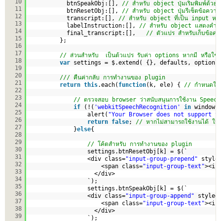
10
btnSpeakObj:[], 
// สำหรับ object ปุ่มเริ่มพิมพ์ด้วยเส
11
btnResetObj:[], 
// สำหรับ object ปุ่มรีเซ็ตข้อควา
12
transcript:[], 
// สำหรับ object ที่เป็น input หร
13
labelInstruction:[], 
// สำหรับ object แสดงคำแ
14
final_transcript:[],   
// ตัวแปร สำหรับเก็บข้อคว
15
};
16
17
// ส่วนสำหรับ  เป็นต้วแปร รับค่า options หากมี หรือใช้ค่
18
var
settings = $.extend( {}, defaults, options
19
20
/// คืนค่ากลับ การทำงานของ plugin
21
return
this
.each(
function
(k, ele) { 
// กำหนดใช้
22
23
// ตรวจสอบ browser ว่าสนับสนุนการใช้งาน Speech 
24
if
(!(
'webkitSpeechRecognition'
in
window)
25
alert(
"Your Browser does not support t
26
return
false
; 
// หากไม่สามารถใช้งานได้ ให้
27
}
else
{
28
29
// โค้ตสำหรับ การทำงานของ plugin
30
settings.btnResetObj[k] = $(`
31
<div class=
"input-group-prepend"
style
32
<span class=
"input-group-text"
><i 
33
</div>
34
`);
35
settings.btnSpeakObj[k] = $(`
36
<div class=
"input-group-append"
style=
37
<span class=
"input-group-text"
><i 
38
</div>  
39
`);    