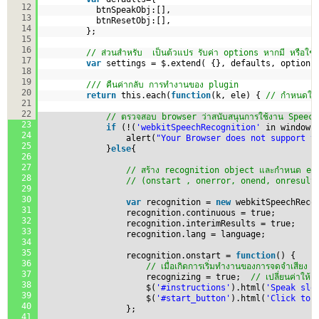
12
btnSpeakObj:[],
13
btnResetObj:[],    
14
};
15
16
// ส่วนสำหรับ  เป็นต้วแปร รับค่า options หากมี หรือใช้ค่
17
var
settings = $.extend( {}, defaults, options
18
19
/// คืนค่ากลับ การทำงานของ plugin
20
return
this.each(
function
(k, ele) { 
// กำหนดใช้
21
22
// ตรวจสอบ browser ว่าสนับสนุนการใช้งาน Speech 
23
if
(!(
'webkitSpeechRecognition'
in window)
24
alert(
"Your Browser does not support t
25
}
else
{
26
27
// สร้าง recognition object และกำหนด ev
28
// (onstart , onerror, onend, onresult
29
30
var
recognition = 
new
webkitSpeechReco
31
recognition.continuous = true;        
32
recognition.interimResults = true;    
33
recognition.lang = language;          
34
35
recognition.onstart = 
function
() {
36
// เมื่อเกิดการเริ่มทำงานของการจดจำเสีย
37
recognizing = true;  
// เปลี่ยนค่าให้เ
38
$(
'#instructions'
).html(
'Speak slo
39
$(
'#start_button'
).html(
'Click to 
40
};
41