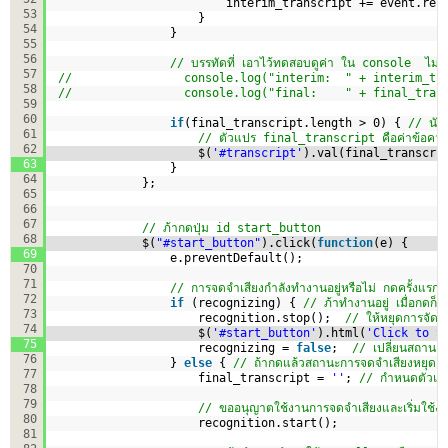
interim_transcript += event.res
53
}
54
}
55
56
// บรรทัดที่ เอาไว้ทดสอบดูค่า ใน console  ไม่ได
57
//                console.log("interim:  " + interim_tr
58
//                console.log("final:    " + final_tran
59
60
if
(final_transcript.length > 0) { 
// นับ
61
// ตัวแปร final_transcript คือค่าข้อความท
62
$(
'#transcript'
).val(final_transcri
63
}
64
};
65
66
67
// ภ้ากดปุ่ม id start_button
68
$(
"#start_button"
).click(
function
(e) {
69
e.preventDefault();
70
71
// การจดจำเสียงกำลังทำงานอยู่หรือไม่ กดครั้งแรก 
72
if
(recognizing) { 
// ภ้าทำงานอยู่ เมื่อกดก็จ
73
recognition.stop();  
// ให้หยุดการจัดจำ
74
$(
'#start_button'
).html(
'Click to S
75
recognizing = 
false
;  
// เปลี่ยนสถานะ
76
} 
else
{ 
// ถ้ากดแล้วสถานะการจดจำเสียงหยุดอยู
77
final_transcript = 
''
; 
// กำหนดตัวแปรเ
78
79
// ขออนุญาตใช้งานการจดจำเสียงและเริ่มใช้ง
80
recognition.start();
81