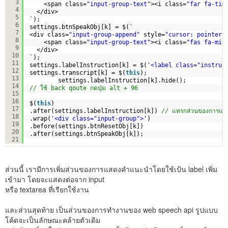
3
<span class=
"input-group-text"
><i class=
"far fa-tim
4
</div>
5
`);
6
settings.btnSpeakObj[k] = $(`
7
<div class=
"input-group-append"
style=
"cursor: pointer"
8
<span class=
"input-group-text"
><i class=
"fas fa-mic
9
</div>  
10
`);    
11
settings.labelInstruction[k] = $(
'<label class="instruc
12
settings.transcript[k] = $(
this
);
13
settings.labelInstruction[k].hide();           
14
// ใช้ back qoute กดปุ่ม alt + 96
15
16
$(
this
)
17
.after(settings.labelInstruction[k]) 
// แทรกส่วนของการแ
18
.wrap(
'<div class="input-group">'
)
19
.before(settings.btnResetObj[k])
20
.after(settings.btnSpeakObj[k]);
21
ส่วนนี้ เรามีการเพิ่มส่วนของการแสดงคำแนะนำโดยใช้เป้น label เพิ่ม
เข้ามา โดยจะแสดงต่อจาก input
หรือ textarea ที่เรียกใช้งาน
และส่วนสุดท้าย เป็นส่วนของการทำงานของ web speech api รูปแบบ
โค้ดจะเป็นลักษณะคล้ายตัวเดิม