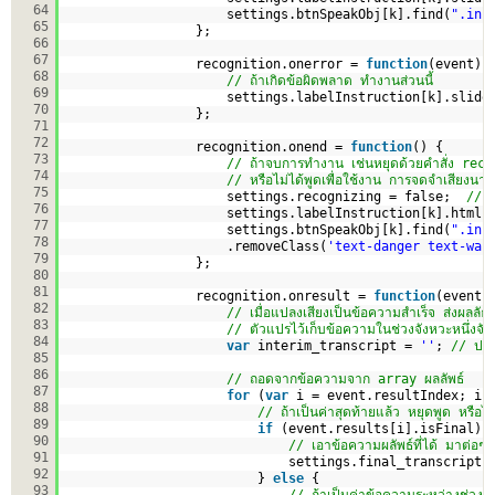
64
settings.btnSpeakObj[k].find(
".inp
65
};
66
67
recognition.onerror = 
function
(event) 
68
// ถ้าเกิดข้อผิดพลาด ทำงานส่วนนี้
69
settings.labelInstruction[k].slide
70
};
71
72
recognition.onend = 
function
() {
73
// ถ้าจบการทำงาน เช่นหยุดด้วยคำสั่ง re
74
// หรือไม่ได้พูดเพื่อใช้งาน การจดจำเสียงน
75
settings.recognizing = false;  
// ก
76
settings.labelInstruction[k].html(
77
settings.btnSpeakObj[k].find(
".inp
78
.removeClass(
'text-danger text-war
79
};
80
81
recognition.onresult = 
function
(event)
82
// เมื่อแปลงเสียงเป็นข้อความสำเร็จ ส่งผลลัธ์
83
// ตัวแปรไว้เก็บข้อความในช่วงจังหวะหนึ่งจ
84
var
interim_transcript = 
''
; 
// ปกติ
85
86
// ถอดจากข้อความจาก array ผลลัพธ์
87
for
(
var
i = event.resultIndex; i 
88
// ถ้าเป็นค่าสุดท้ายแล้ว หยุดพูด หรือไม่
89
if
(event.results[i].isFinal) 
90
// เอาข้อความผลัพธ์ที่ได้ มาต่
91
settings.final_transcript[
92
} 
else
{ 
93
// ถ้าเป็นค่าข้อความระหว่างช่วง