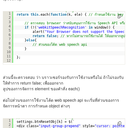
/// คืนค่ากลับ การทำงานของ plugin
1
return
this
.each(
function
(k, ele) { 
// กำหนดใช้งาน key ห
2
3
// ตรวจสอบ browser ว่าสนับสนุนการใช้งาน Speech API หรือไม
4
if
(!(
'webkitSpeechRecognition'
in
window)) {
5
alert(
"Your Browser does not support the Speech
6
return
false
; 
// หากไม่สามารถใช้งานได้ ให้ออกจากลูป
7
}
else
{
8
// ส่วนของโค้ด web speech api
9
}
10
11
};
12
ส่วนนี้จะตรวจสอบ ว่า บราวเซอร์รองรับการใช้งานหรือไม่ ถ้าไม่รองรับ
ให้ทำการ return false; เพื่อออกจาก
ลูปของการจัดการ element ของคำสั่ง each()
ต่อไปส่่วนของการใช้งานโค้ด web speech api จะเริ่มที่ส่วนของการ
จัดการหน้าตา การกำหนด object ต่างๆ
// โค้ตสำหรับ การทำงานของ plugin
1
settings.btnResetObj[k] = $(`
2
<div class=
"input-group-prepend"
style=
"cursor: pointer