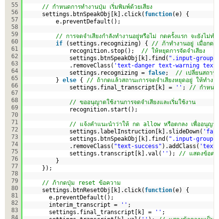
55
// กำหนดการทำงานปุ่ม เริ่มพิมพ์ด้วยเสียง
56
settings.btnSpeakObj[k].click(
function
(e) {
57
e.preventDefault();
58
59
// การจดจำเสียงกำลังทำงานอยู่หรือไม่ กดครั้งแรก จะยังไม่ท
60
if
(settings.recognizing) { 
// ภ้าทำงานอยู่ เมื่อกดก็
61
recognition.stop();  
// ให้หยุดการจัดจำเสียง
62
settings.btnSpeakObj[k].find(
".input-group-
63
.removeClass(
'text-danger text-warning text
64
settings.recognizing = 
false
;  
// เปลี่ยนสถาน
65
} 
else
{ 
// ถ้ากดแล้วสถานะการจดจำเสียงหยุดอยู่ ให้ทำงา
66
settings.final_transcript[k] = 
''
; 
// กำหนดตั
67
68
// ขออนุญาตใช้งานการจดจำเสียงและเริ่มใช้งาน
69
recognition.start();
70
71
// แจ้งคำแนะนำว่าให้ กด allow หรือตกลง เพื่ออนุญา
72
settings.labelInstruction[k].slideDown(
'fas
73
settings.btnSpeakObj[k].find(
".input-group-
74
.removeClass(
"text-success"
).addClass(
'text
75
settings.transcript[k].val(
''
); 
// แสดงข้อควา
76
}
77
});
78
79
// ภ้ากดปุ่ม reset ข้อความ
80
settings.btnResetObj[k].click(
function
(e) {
81
e.preventDefault();
82
interim_transcript = 
''
;
83
settings.final_transcript[k] = 
''
;
84