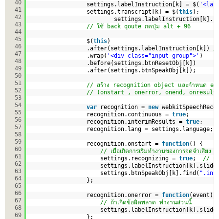
40
settings.labelInstruction[k] = $(
'<lab
41
settings.transcript[k] = $(
this
);
42
settings.labelInstruction[k].h
43
// ใช้ back qoute กดปุ่ม alt + 96
44
45
$(
this
)
46
.after(settings.labelInstruction[k]) 
/
47
.wrap(
'<div class="input-group">'
)
48
.before(settings.btnResetObj[k])
49
.after(settings.btnSpeakObj[k]);      
50
51
// สร้าง recognition object และกำหนด ev
52
// (onstart , onerror, onend, onresult
53
54
var
recognition = 
new
webkitSpeechReco
55
recognition.continuous = 
true
;        
56
recognition.interimResults = 
true
;    
57
recognition.lang = settings.language; 
58
59
recognition.onstart = 
function
() {
60
// เมื่อเกิดการเริ่มทำงานของการจดจำเสีย
61
settings.recognizing = 
true
;  
// เปล
62
settings.labelInstruction[k].slide
63
settings.btnSpeakObj[k].find(
".inp
64
};
65
66
recognition.onerror = 
function
(event) 
67
// ถ้าเกิดข้อผิดพลาด ทำงานส่วนนี้
68
settings.labelInstruction[k].slide
69
};