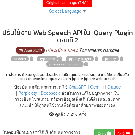
Original Language (THAI)
Select Language
▼
ปรับใช้งาน Web Speech API ใน jQuery Plugin
ตอนที่ 2
เขียนเมื่อ 6 ปีก่อน
โดย Ninenik Narkdee
29 April 2020
speech
type4me
jquery plugin
jquery
jquery web speech
คำสั่ง การ กำหนด รูปแบบ ตัวอย่าง เทคนิค ลูกเล่น การประยุกต์ การใช้งาน เกี่ยวกับ
speech type4me jquery plugin jquery jquery web speech
ปัจจุบัน นักพัฒนาสามารถ ใช้
ChatGPT
|
Gemini
|
Claude
|
Perplexity
|
Deepseek
ช่วยในการแก้ไขปัญหาต่างๆ ใน
การเขียนโปรแกรม หรือหาข้อมูลเพิ่มเติมได้ง่ายและสะดวก
แนะนำให้ทุกคนใช้งานเพื่อพัฒนาศักยภาพของตัวเอง
ดูแล้ว 7,216 ครั้ง
ในตอนที่ผ่านมา เราได้เริ่มต้น แนวทางการ
Copy
ไปที่