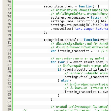
70
71
recognition.onend = 
function
() {
72
// ถ้าจบการทำงาน เช่นหยุดด้วยคำสั่ง re
73
// หรือไม่ได้พูดเพื่อใช้งาน การจดจำเสียงน
74
settings.recognizing = 
false
;  
// ก
75
settings.labelInstruction[k].html(
76
settings.btnSpeakObj[k].find(
".inp
77
.removeClass(
'text-danger text-war
78
};
79
80
recognition.onresult = 
function
(event)
81
// เมื่อแปลงเสียงเป็นข้อความสำเร็จ ส่งผลลัธ์
82
// ตัวแปรไว้เก็บข้อความในช่วงจังหวะหนึ่งจ
83
var
interim_transcript = 
''
; 
// ปกติ
84
85
// ถอดจากข้อความจาก array ผลลัพธ์
86
for
(
var
i = event.resultIndex; i 
87
// ถ้าเป็นค่าสุดท้ายแล้ว หยุดพูด หรือไม่
88
if
(event.results[i].isFinal) 
89
// เอาข้อความผลัพธ์ที่ได้ มาต่
90
settings.final_transcript[
91
} 
else
{ 
92
// ถ้าเป็นค่าข้อความระหว่างช่วง
93
// เก็บในตัวแปร  interim_tra
94
interim_transcript += even
95
}
96
}
97
98
// บรรทัดที่ เอาไว้ทดสอบดูค่า ใน console 
99
//                console.log("interim:  " + inter