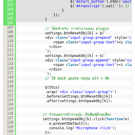
101
$(
'#start_button'
).html(
'waiti
102
$(
'#transcript'
).val(
''
); 
// แส
103
}
104
});
105
}
106
107
// โค้ตสำหรับ การทำงานของ plugin
108
settings.btnResetObj[k] = $(`
109
<div 
class
=
"input-group-prepend"
style=
"cu
110
<span 
class
=
"input-group-text"
><i 
clas
111
</div>
112
`);
113
settings.btnSpeakObj[k] = $(`
114
<div 
class
=
"input-group-append"
style=
"cur
115
<span 
class
=
"input-group-text"
><i 
clas
116
</div>  
117
`);            
118
// ใช้ back qoute กดปุ่ม alt + 96
119
120
$(this)
121
.wrap(
'<div class="input-group">'
)
122
.before(settings.btnResetObj[k])
123
.after(settings.btnSpeakObj[k]); 
124
125
126
// กำหนดการทำงานปุ่ม เริ่มพิมพ์ด้วยเสียง
127
settings.btnSpeakObj[k].click(
function
(e) {
128
e.preventDefault();
129
console.log(
'Microphone click'
);
130
}); 