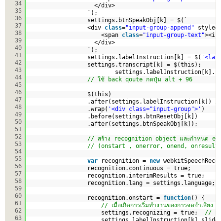
34
</div>
35
`);
36
settings.btnSpeakObj[k] = $(`
37
<div 
class
=
"input-group-append"
style=
38
<span 
class
=
"input-group-text"
><i 
39
</div>  
40
`);    
41
settings.labelInstruction[k] = $(
'<lab
42
settings.transcript[k] = $(this);
43
settings.labelInstruction[k].h
44
// ใช้ back qoute กดปุ่ม alt + 96
45
46
$(this)
47
.after(settings.labelInstruction[k]) 
/
48
.wrap(
'<div class="input-group">'
)
49
.before(settings.btnResetObj[k])
50
.after(settings.btnSpeakObj[k]);      
51
52
// สร้าง recognition object และกำหนด ev
53
// (onstart , onerror, onend, onresult
54
55
var
recognition = 
new
webkitSpeechReco
56
recognition.continuous = true;        
57
recognition.interimResults = true;    
58
recognition.lang = settings.language; 
59
60
recognition.onstart = 
function
() {
61
// เมื่อเกิดการเริ่มทำงานของการจดจำเสีย
62
settings.recognizing = true;  
// เปล
63
settings.labelInstruction[k].slide