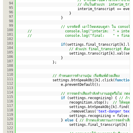
94
// เก็บในตัวแปร  interim_tra
95
interim_transcript += even
96
}
97
}
98
99
// บรรทัดที่ เอาไว้ทดสอบดูค่า ใน console 
100
//                console.log("interim:  " + inter
101
//                console.log("final:    " + final
102
103
if
(settings.final_transcript[k].le
104
// ตัวแปร final_transcript คือค่าข้
105
settings.transcript[k].val(set
106
}
107
};
108
109
110
// กำหนดการทำงานปุ่ม เริ่มพิมพ์ด้วยเสียง
111
settings.btnSpeakObj[k].click(
function
112
e.preventDefault();
113
114
// การจดจำเสียงกำลังทำงานอยู่หรือไม่ กดครั
115
if
(settings.recognizing) { 
// ภ้าทำ
116
recognition.stop();  
// ให้หยุดก
117
settings.btnSpeakObj[k].find(
"
118
.removeClass(
'text-danger text
119
settings.recognizing = false; 
120
} 
else
{ 
// ถ้ากดแล้วสถานะการจดจำเสียงห
121
settings.final_transcript[k] =
122
123