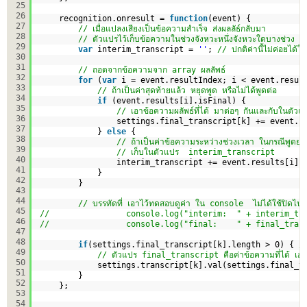
25
26
recognition.onresult = 
function
(event) {
27
// เมื่อแปลงเสียงเป็นข้อความสำเร็จ ส่งผลลัธ์กลับมา
28
// ตัวแปรไว้เก็บข้อความในช่วงจังหวะหนึ่งจังหวะใดบางช่วง ก
29
var
interim_transcript = 
''
; 
// ปกติค่านี้ไม่ค่อยได้
30
31
// ถอดจากข้อความจาก array ผลลัพธ์
32
for
(
var
i = event.resultIndex; i < event.resul
33
// ถ้าเป็นค่าสุดท้ายแล้ว หยุดพูด หรือไม่ได้พูดต่อ
34
if
(event.results[i].isFinal) {
35
// เอาข้อความผลัพธ์ที่ได้ มาต่อๆ กันและกับในต
36
settings.final_transcript[k] += event.r
37
} 
else
{ 
38
// ถ้าเป็นค่าข้อความระหว่างช่วงเวลา ในกรณีพูดย
39
// เก็บในตัวแปร  interim_transcript
40
interim_transcript += event.results[i][
41
}
42
}
43
44
// บรรทัดที่ เอาไว้ทดสอบดูค่า ใน console  ไม่ได้ใช้ปิดไป
45
//                console.log("interim:  " + interim_tr
46
//                console.log("final:    " + final_tran
47
48
if
(settings.final_transcript[k].length > 0) { 
/
49
// ตัวแปร final_transcript คือค่าข้อความที่ได้ เอาไ
50
settings.transcript[k].val(settings.final_t
51
}
52
};
53
54