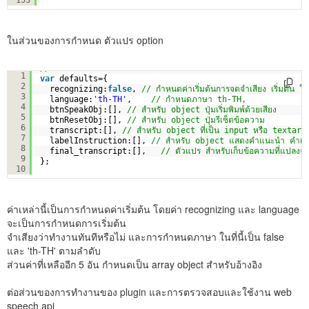
ในส่วนของการกำหนด ตัวแปร option
// ส่วนนี้ สำหรับกำหนดค่าเริ่มต้น
1
var
defaults={
2
recognizing:
false
, 
// กำหนดค่าเริ่มต้นการจดจำเสียง เริ่มต้น ใ
3
language:
'th-TH'
,    
// กำหนดภาษา th-TH,      
4
btnSpeakObj:[], 
// สำหรับ object ปุ่มเริ่มพิมพ์ด้วยเสียง
5
btnResetObj:[], 
// สำหรับ object ปุ่มรีเซ็ตข้อความ   
6
transcript:[], 
// สำหรับ object ที่เป็น input หรือ textare
7
labelInstruction:[], 
// สำหรับ object แสดงคำแนะนำ คำเต
8
final_transcript:[],   
// ตัวแปร สำหรับเก็บข้อความที่แปลงจ
9
};
10
ค่าเหล่านี้เป็นการกำหนดค่าเริ่มต้น โดยค่า recognizing และ language
จะเป็นการกำหนดการเริ่มต้น
จำเสียงว่าทำงานทันทีหรือไม่ และการกำหนดภาษา ในที่นี้เป็น false
และ 'th-TH' ตามลำดับ
ส่วนค่าที่เหลืออีก 5 อัน กำหนดเป็น array object สำหรับอ้างอิง
ต่อส่วนของการทำงานของ plugin และการตรวจสอบและใช้งาน web
speech api