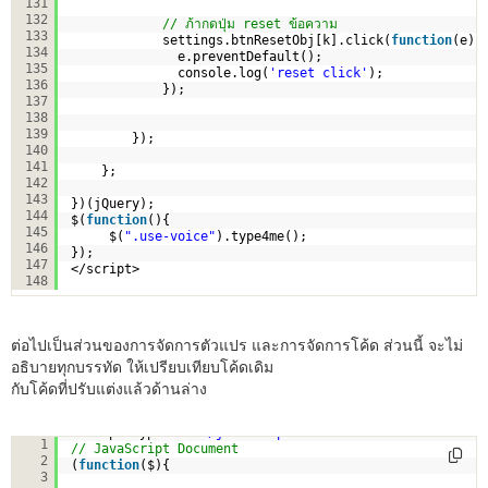
131
132
// ภ้ากดปุ่ม reset ข้อความ
133
settings.btnResetObj[k].click(
function
(e) 
134
e.preventDefault();
135
console.log(
'reset click'
);
136
});            
137
138
139
});
140
141
};
142
143
})(jQuery);
144
$(
function
(){
145
$(
".use-voice"
).type4me();
146
});
147
</script>
148
ต่อไปเป็นส่วนของการจัดการตัวแปร และการจัดการโค้ด ส่วนนี้ จะไม่
อธิบายทุกบรรทัด ให้เปรียบเทียบโค้ดเดิม
กับโค้ดที่ปรับแต่งแล้วด้านล่าง
<script type=
"text/javascript"
>
1
// JavaScript Document
2
(
function
($){
3