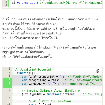
3
$(
'#transcript'
) 
// ส่วนที่แสดงผลลัพธ์ข้อความ ที่ได้จากข้อความเสีย
4
จะเห็นว่าแบบเดิม เรากำหนดการเรียกใช้งานแบบอ้างอิงผ่าน id แบบ
ตายตัว ถ้าจะใช้งาน ก็ต้องมาเปลี่ยนค่า
ของส่วนนี้เป็นค่าที่ต้องการ แต่ถ้าเราสร้างเป็น plugin ก็จะไม่ต้องมา
กำหนดในส่วนนี้ แต่จะอ้างอิงความสัมพันธ์
และเรียกใช้งานตามรูปแบบให้อัตโนมัติ
เราจะดึงโค้ดทั้งหมดมาไว้ใน plugin ที่เราสร้างในตอนที่แล้ว โดยจะ
highlight ส่วนของโค้ดที่ยกมา
เพื่อแยกให้เห็นแต่ละส่วนชัดเจนขึ้น
<script type=
"text/javascript"
>
1
// JavaScript Document
2
(
function
($){
3
var
final_transcript = 
''
;  
// ตัวแปร สำหรับเก็บข้อความ
4
var
recognizing = false;  
// กำหนดค่าเริ่มต้นการจดจำเสีย
5
var
language = 
'th-TH'
;  
// กำหนดภาษา th-TH,
6
7
// type4me คือชื่อของ plugin ที่เราต้องการ 
8
$.fn.type4me = 
function
( options ) { 
// กำหนดให้ plu
9
10
// ส่วนนี้ สำหรับกำหนดค่าเริ่มต้น
11
var
defaults={