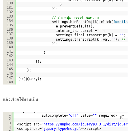
130
}
131
});
132
133
// ภ้ากดปุ่ม reset ข้อความ
134
settings.btnResetObj[k].click(
function
135
e.preventDefault();
136
interim_transcript = 
''
;
137
settings.final_transcript[k] = 
''
;
138
settings.transcript[k].val(
''
); 
// แส
139
});                      
140
141
}
142
143
});
144
145
};
146
147
})(jQuery);
148
แล้วเรียกใช้งานเป็น
<input type=
"text"
class
=
"form-control use-voice"
name=
1
autocomplete=
"off"
value=
""
required>    
2
3
<script src=
"
https://unpkg.com/jquery@3.3.1/dist/jquery
4
<script src=
"jquery.type4me.js"
></script>