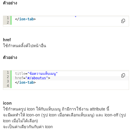
ตัวอย่าง
<
ion-tab
title
=
"ข้อความแท็บเมนู"
> 
1
</
ion-tab
>
2
href
ใช้กำหนดลิ้งค์ไปหน้าอื่น
ตัวอย่าง
<
ion-tab
1
title
=
"ข้อความแท็บเมนู"
2
href
=
"#/aboutus"
> 
3
</
ion-tab
>
4
icon
ใช้กำหนดรูป icon ให้กับแท็บเมนู ถ้ามีการใช้งาน attribute นี้
จะมีผลทำให้ icon-on (รูป icon เมื่อกดเลือกแท็บเมนู) และ icon-off (รูป
icon เมื่อไม่ได้เลือก)
จะเป็นค่าเดียวกันกับค่า icon