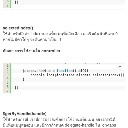
6
})
7
selectedIndex()
ใช้สำหรับดึงค่า index ของแท็บเมนูที่คลิกเลือก ค่าเริ่มต้นนับที่เลข 0
หากไม่มีค่าใดๆ จะคืนค่ามาเป็น -1
ตัวอย่างการใช้งานใน controller
.controller(
"welcomeCtrl"
,
function
($scope,$ionicTabsDele
1
2
$scope.showtab = 
function
(tabID){
3
console.log($ionicTabsDelegate.selectedIndex());
4
}
5
6
})
7
$getByHandle(handle)
ใช้สำหรับกรณี เรามีการอ้างอิงชื่อการใช้งานแท็บเมนู อย่างกรณีที่
มีแท็บแมนูสองอัน และมีการกำหนด delegate-handle ใน ion-tabs