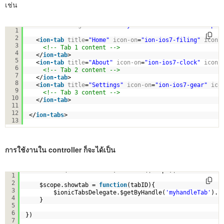
เช่น
<
ion-tabs
delegate-handle
=
"myhandleTab"
class
=
"tabs-pos
1
2
<
ion-tab
title
=
"Home"
icon-on
=
"ion-ios7-filing"
icon-
3
<!-- Tab 1 content -->
4
</
ion-tab
>
5
<
ion-tab
title
=
"About"
icon-on
=
"ion-ios7-clock"
icon-
6
<!-- Tab 2 content -->
7
</
ion-tab
>
8
<
ion-tab
title
=
"Settings"
icon-on
=
"ion-ios7-gear"
ico
9
<!-- Tab 3 content -->
10
</
ion-tab
>
11
12
</
ion-tabs
>
13
การใช้งานใน controller ก็จะได้เป็น
.controller(
"welcomeCtrl"
,
function
($scope,$ionicTabsDele
1
2
$scope.showtab = 
function
(tabID){
3
$ionicTabsDelegate.$getByHandle(
'myhandleTab'
).s
4
}
5
6
})
7