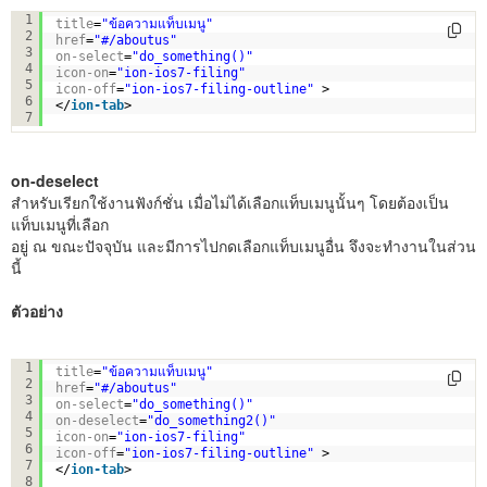
<
ion-tab
1
title
=
"ข้อความแท็บเมนู"
2
href
=
"#/aboutus"
3
on-select
=
"do_something()"
4
icon-on
=
"ion-ios7-filing"
5
icon-off
=
"ion-ios7-filing-outline"
> 
6
</
ion-tab
>
7
on-deselect
สำหรับเรียกใช้งานฟังก์ชั่น เมื่อไม่ได้เลือกแท็บเมนูนั้นๆ โดยต้องเป็น
แท็บเมนูที่เลือก
อยู่ ณ ขณะปัจจุบัน และมีการไปกดเลือกแท็บเมนูอื่น จึงจะทำงานในส่วน
นี้
ตัวอย่าง
<
ion-tab
1
title
=
"ข้อความแท็บเมนู"
2
href
=
"#/aboutus"
3
on-select
=
"do_something()"
4
on-deselect
=
"do_something2()"
5
icon-on
=
"ion-ios7-filing"
6
icon-off
=
"ion-ios7-filing-outline"
> 
7
</
ion-tab
>
8