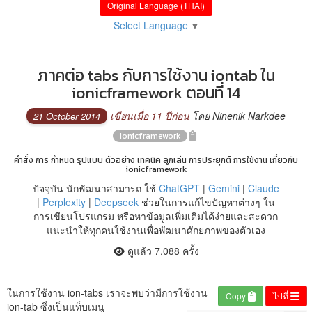
Original Language (THAI)
Select Language
▼
ภาคต่อ tabs กับการใช้งาน iontab ใน
ionicframework ตอนที่ 14
เขียนเมื่อ 11 ปีก่อน
โดย Ninenik Narkdee
21 October 2014
ionicframework
คำสั่ง การ กำหนด รูปแบบ ตัวอย่าง เทคนิค ลูกเล่น การประยุกต์ การใช้งาน เกี่ยวกับ
ionicframework
ปัจจุบัน นักพัฒนาสามารถ ใช้
ChatGPT
|
Gemini
|
Claude
|
Perplexity
|
Deepseek
ช่วยในการแก้ไขปัญหาต่างๆ ใน
การเขียนโปรแกรม หรือหาข้อมูลเพิ่มเติมได้ง่ายและสะดวก
แนะนำให้ทุกคนใช้งานเพื่อพัฒนาศักยภาพของตัวเอง
ดูแล้ว 7,088 ครั้ง
ในการใช้งาน ion-tabs เราจะพบว่ามีการใช้งาน
Copy
ไปที่
ion-tab ซึ่งเป็นแท็บเมนู