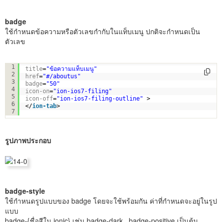
badge
ใช้กำหนดข้อความหรือตัวเลขกำกับในแท็บเมนู ปกติจะกำหนดเป็น
ตัวเลข
<
ion-tab
1
title
=
"ข้อความแท็บเมนู"
2
href
=
"#/aboutus"
3
badge
=
"50"
4
icon-on
=
"ion-ios7-filing"
5
icon-off
=
"ion-ios7-filing-outline"
> 
6
</
ion-tab
>
7
รูปภาพประกอบ
badge-style
ใช้กำหนดรูปแบบของ badge โดยจะใช้พร้อมกัน ค่าที่กำหนดจะอยู่ในรูป
แบบ
badge-{ชื่อสีใน ionic} เช่น badge-dark , badge-positive เป็นต้น