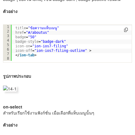
ตัวอย่าง
<
ion-tab
1
title
=
"ข้อความแท็บเมนู"
2
href
=
"#/aboutus"
3
badge
=
"50"
4
badge-style
=
"badge-dark"
5
icon-on
=
"ion-ios7-filing"
6
icon-off
=
"ion-ios7-filing-outline"
> 
7
</
ion-tab
>
8
รูปภาพประกอบ
on-select
สำหรับเรียกใช้งานฟังก์ชั่น เมื่อเลือกที่แท็บเมนูนั้นๆ
ตัวอย่าง