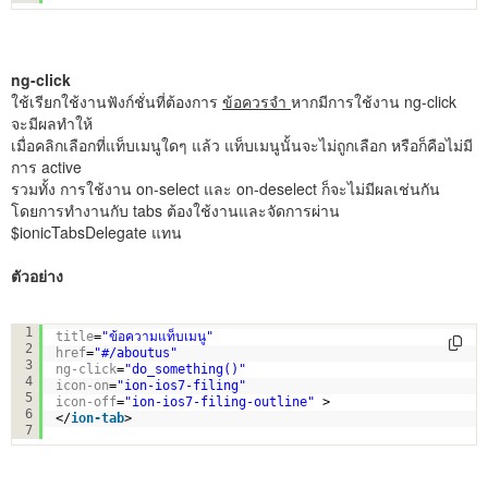
ng-click
ใช้เรียกใช้งานฟังก์ชั่นที่ต้องการ
ข้อควรจำ
หากมีการใช้งาน ng-click
จะมีผลทำให้
เมื่อคลิกเลือกที่แท็บเมนูใดๆ แล้ว แท็บเมนูนั้นจะไม่ถูกเลือก หรือก็คือไม่มี
การ active
รวมทั้ง การใช้งาน on-select และ on-deselect ก็จะไม่มีผลเช่นกัน
โดยการทำงานกับ tabs ต้องใช้งานและจัดการผ่าน
$ionicTabsDelegate แทน
ตัวอย่าง
<
ion-tab
1
title
=
"ข้อความแท็บเมนู"
2
href
=
"#/aboutus"
3
ng-click
=
"do_something()"
4
icon-on
=
"ion-ios7-filing"
5
icon-off
=
"ion-ios7-filing-outline"
> 
6
</
ion-tab
>
7