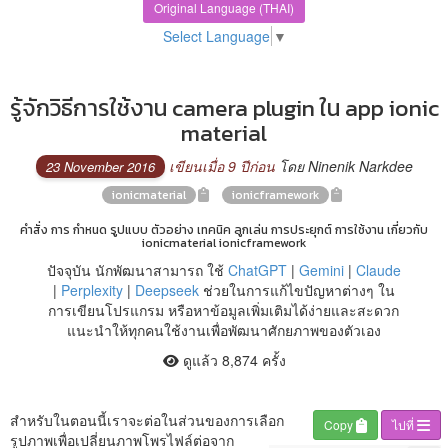
Original Language (THAI)
Select Language
▼
รู้จักวิธีการใช้งาน camera plugin ใน app ionic
material
เขียนเมื่อ 9 ปีก่อน
โดย Ninenik Narkdee
23 November 2016
ionicmaterial
ionicframework
คำสั่ง การ กำหนด รูปแบบ ตัวอย่าง เทคนิค ลูกเล่น การประยุกต์ การใช้งาน เกี่ยวกับ
ionicmaterial ionicframework
ปัจจุบัน นักพัฒนาสามารถ ใช้
ChatGPT
|
Gemini
|
Claude
|
Perplexity
|
Deepseek
ช่วยในการแก้ไขปัญหาต่างๆ ใน
การเขียนโปรแกรม หรือหาข้อมูลเพิ่มเติมได้ง่ายและสะดวก
แนะนำให้ทุกคนใช้งานเพื่อพัฒนาศักยภาพของตัวเอง
ดูแล้ว 8,874 ครั้ง
สำหรับในตอนนี้เราจะต่อในส่วนของการเลือก
Copy
ไปที่
รูปภาพเพื่อเปลี่ยนภาพโพรไฟล์ต่อจาก