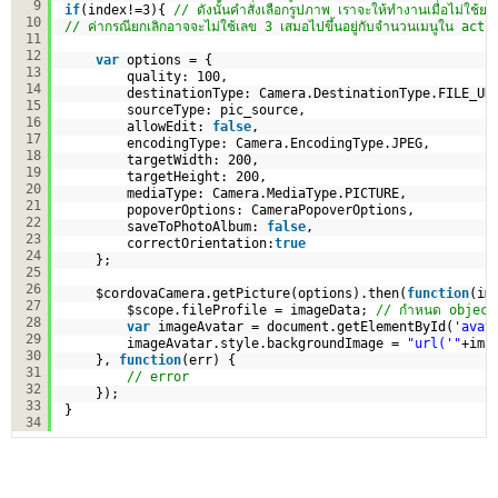
9
if
(index!=3){ 
// ดังนั้นคำสั่งเลือกรูปภาพ เราจะให้ทำงานเมื่อไม่ใช้ยกเล
10
// ค่ากรณียกเลิกอาจจะไม่ใช้เลข 3 เสมอไปขึ้นอยู่กับจำนวนเมนูใน act
11
12
var
options = {
13
quality: 100,
14
destinationType: Camera.DestinationType.FILE_UR
15
sourceType: pic_source,
16
allowEdit: 
false
,
17
encodingType: Camera.EncodingType.JPEG,
18
targetWidth: 200,
19
targetHeight: 200,
20
mediaType: Camera.MediaType.PICTURE,
21
popoverOptions: CameraPopoverOptions,
22
saveToPhotoAlbum: 
false
,
23
correctOrientation:
true
24
};
25
26
$cordovaCamera.getPicture(options).then(
function
(im
27
$scope.fileProfile = imageData; 
// กำหนด object ร
28
var
imageAvatar = document.getElementById(
'avat
29
imageAvatar.style.backgroundImage = 
"url('"
+ima
30
}, 
function
(err) {
31
// error
32
});
33
}
34