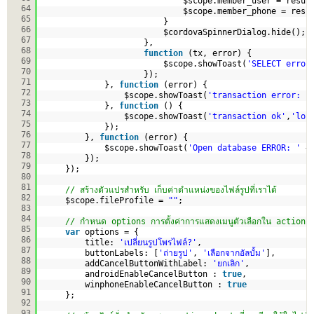
$scope.member_user = resul
64
$scope.member_phone = resu
65
}
66
$cordovaSpinnerDialog.hide();
67
},
68
function
(tx, error) {
69
$scope.showToast(
'SELECT error
70
});
71
}, 
function
(error) {
72
$scope.showToast(
'transaction error: '
73
}, 
function
() {
74
$scope.showToast(
'transaction ok'
,
'lon
75
});
76
}, 
function
(error) {
77
$scope.showToast(
'Open database ERROR: '
+
78
});
79
});
80
81
// สร้างตัวแปรสำหรับ เก็บค่าตำแหน่งของไฟล์รูปที่เราได้
82
$scope.fileProfile = 
""
;
83
84
// กำหนด options การตั้งค่าการแสดงเมนูตัวเลือกใน action 
85
var
options = {
86
title: 
'เปลี่ยนรูปโพรไฟล์?'
,
87
buttonLabels: [
'ถ่ายรูป'
, 
'เลือกจากอัลบั้ม'
],
88
addCancelButtonWithLabel: 
'ยกเลิก'
,
89
androidEnableCancelButton : 
true
,
90
winphoneEnableCancelButton : 
true
91
};
92
93