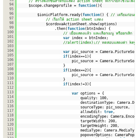
// สร้างฟังก์ชั่นสำหรับแสดง action sheet ที่เราเรียกใช้ในไฟ
94
$scope.changeprofile = 
function
(){
95
96
$ionicPlatform.ready(
function
() { 
// เตรียมก่อนเร
97
// เรียกให้ action sheet แสดง
98
$cordovaActionSheet.show(options)
99
.then(
function
(btnIndex) {
100
// เมื่อแสดงแล้ว และเลือกเมนู หรือยกเลิก ค
101
var
index = btnIndex;
102
//alert(index);// ทดสอบแสดงค่า key
103
104
var
pic_source = Camera.PictureSou
105
if
(index==1){
106
pic_source = Camera.PictureSou
107
}
108
if
(index==2){
109
pic_source = Camera.PictureSou
110
}
111
if
(index!=3){
112
113
var
options = {
114
quality: 100,
115
destinationType: Camera.De
116
sourceType: pic_source,
117
allowEdit: 
true
,
118
encodingType: Camera.Encod
119
targetWidth: 200,
120
targetHeight: 200,
121
mediaType: Camera.MediaTyp
122
popoverOptions: CameraPopo