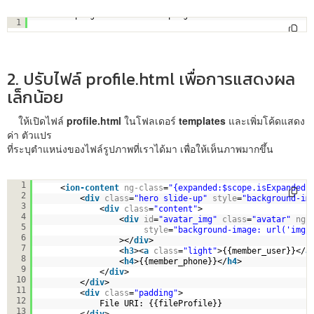
cordova plugin add cordova-plugin-camera
1
2. ปรับไฟล์ profile.html เพื่อการแสดงผล
เล็กน้อย
ให้เปิดไฟล์
profile.html
ในโฟลเดอร์
templates
และเพิ่มโค้ดแสดง
ค่า ตัวแปร
ที่ระบุตำแหน่งของไฟล์รูปภาพที่เราได้มา เพื่อให้เห็นภาพมากขึ้น
<
ion-view
view-title
=
"Profile"
>
1
<
ion-content
ng-class
=
"{expanded:$scope.isExpanded}
2
<
div
class
=
"hero slide-up"
style
=
"background-im
3
<
div
class
=
"content"
>
4
<
div
id
=
"avatar_img"
class
=
"avatar"
ng-
5
style
=
"background-image: url('img/
6
></
div
>
7
<
h3
><
a
class
=
"light"
>{{member_user}}</
a
8
<
h4
>{{member_phone}}</
h4
>
9
</
div
>
10
</
div
>
11
<
div
class
=
"padding"
>
12
File URI: {{fileProfile}}
13
</
div
>