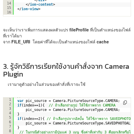
14
</
ion-content
>
15
</
ion-view
>
16
จะเห็นว่าเราเพิ่มการแสดงผลตัวแปร
fileProfile
ที่เป็นตำแหน่งของไฟล์
ที่เราได้มา
จาก
FILE_URI
โดยค่าที่ได้จะเป็นตำแหน่งของไฟล์
cache
3. รู้จักวิธีการเรียกใช้งานคำสั่งจาก Camera
Plugin
เรามาดูตัวอย่างในส่วนของคำสั่งที่เราจะใช้
// เราจะกำหนดตัวแปรสำหรับเก็บค่าเริ่มต้น จะใช้ภาพจากอะไร เริ่มต้นใช้
1
var
pic_source = Camera.PictureSourceType.CAMERA;
2
if
(index==1){  
// ถ้าเลือกถ่ายรูป ให้ใช้ภาพจาก CAMERA
3
pic_source = Camera.PictureSourceType.CAMERA;
4
}
5
if
(index==2){ 
// ถ้าเลือกรูปจากอัลบั้ม ให้ใช้ภาพจาก SAVEDPHOTO
6
pic_source = Camera.PictureSourceType.SAVEDPHOTOALB
7
}
8
// ในกรณีตัวอย่างเรามีปุ่มแค่ 3 เมนู ซึ่งค่าที่เท่ากับ 3 คือยกเลิกหรือไม