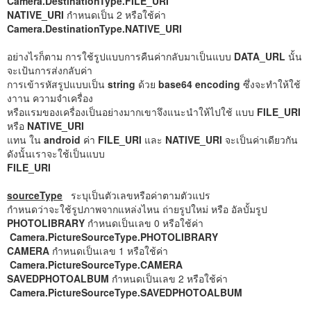
Camera.DestinationType.FILE_URI
NATIVE_URI
กำหนดเป็น 2 หรือใช้ค่า
Camera.DestinationType.NATIVE_URI
อย่างไรก็ตาม การใช้รูปแบบการคืนค่ากลับมาเป็นแบบ
DATA_URL
นั้น
จะเป้นการส่งกลับค่า
การเข้ารหัสรูปแบบเป็น
string
ด้วย
base64 encoding
ซึ่งจะทำให้ใช้
งาาน ความจำเครื่อง
หรือแรมของเครื่องเป็นอย่างมากเขาจึงแนะนำให้ไปใช้ แบบ
FILE_URI
หรือ
NATIVE_URI
แทน ใน
android
ค่า
FILE_URI
และ
NATIVE_URI
จะเป็นค่าเดียวกัน
ดังนั้นเราจะใช้เป็นแบบ
FILE_URI
sourceType
ระบุเป็นตัวเลขหรือค่าตามตัวแปร
กำหนดว่าจะใช้รูปภาพจากแหล่งไหน ถ่ายรูปใหม่ หรือ อัลบั้มรูป
PHOTOLIBRARY
กำหนดเป็นเลข 0 หรือใช้ค่า
Camera.PictureSourceType.PHOTOLIBRARY
CAMERA
กำหนดเป็นเลข 1 หรือใช้ค่า
Camera.PictureSourceType.CAMERA
SAVEDPHOTOALBUM
กำหนดเป็นเลข 2 หรือใช้ค่า
Camera.PictureSourceType.SAVEDPHOTOALBUM