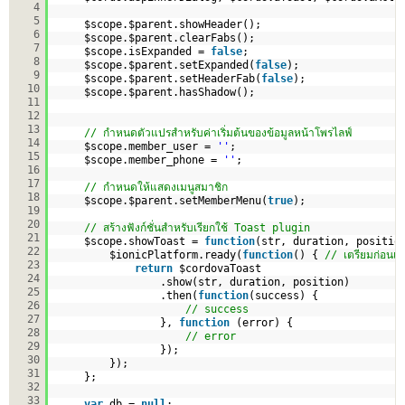
4
5
$scope.$parent.showHeader();
6
$scope.$parent.clearFabs();
7
$scope.isExpanded = 
false
;
8
$scope.$parent.setExpanded(
false
);
9
$scope.$parent.setHeaderFab(
false
);
10
$scope.$parent.hasShadow();
11
12
13
// กำหนดตัวแปรสำหรับค่าเริ่มต้นของข้อมูลหน้าโพรไลฟ์
14
$scope.member_user = 
''
;
15
$scope.member_phone = 
''
;
16
17
// กำหนดให้แสดงเมนูสมาชิก
18
$scope.$parent.setMemberMenu(
true
);
19
20
// สร้างฟังก์ชั่นสำหรับเรียกใช้ Toast plugin
21
$scope.showToast = 
function
(str, duration, positio
22
$ionicPlatform.ready(
function
() { 
// เตรียมก่อนเร
23
return
$cordovaToast
24
.show(str, duration, position)
25
.then(
function
(success) {
26
// success
27
}, 
function
(error) {
28
// error
29
});
30
});
31
};
32
33
var
db = 
null
;