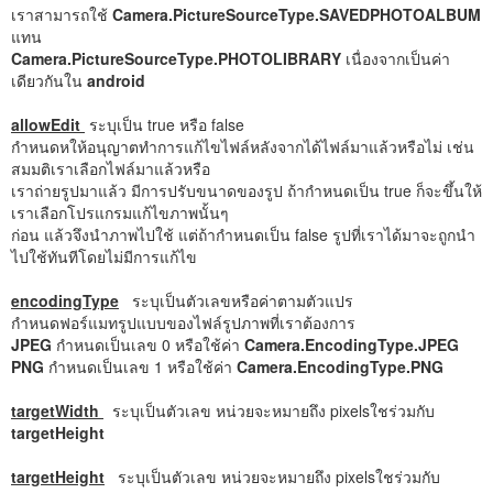
เราสามารถใช้
Camera.PictureSourceType.SAVEDPHOTOALBUM
แทน
Camera.PictureSourceType.PHOTOLIBRARY
เนื่องจากเป็นค่า
เดียวกันใน
android
allowEdit
ระบุเป็น true หรือ false
กำหนดหให้อนุญาตทำการแก้ไขไฟล์หลังจากได้ไฟล์มาแล้วหรือไม่ เช่น
สมมติเราเลือกไฟล์มาแล้วหรือ
เราถ่ายรูปมาแล้ว มีการปรับขนาดของรูป ถ้ากำหนดเป็น true ก็จะขึ้นให้
เราเลือกโปรแกรมแก้ไขภาพนั้นๆ
ก่อน แล้วจึงนำภาพไปใช้ แต่ถ้ากำหนดเป็น false รูปที่เราได้มาจะถูกนำ
ไปใช้ทันทีโดยไม่มีการแก้ไข
encodingType
ระบุเป็นตัวเลขหรือค่าตามตัวแปร
กำหนดฟอร์แมทรูปแบบของไฟล์รูปภาพที่เราต้องการ
JPEG
กำหนดเป็นเลข 0 หรือใช้ค่า
Camera.EncodingType.JPEG
PNG
กำหนดเป็นเลข 1 หรือใช้ค่า
Camera.EncodingType.PNG
targetWidth
ระบุเป็นตัวเลข หน่วยจะหมายถึง pixelsใชร่วมกับ
targetHeight
targetHeight
ระบุเป็นตัวเลข หน่วยจะหมายถึง pixelsใชร่วมกับ