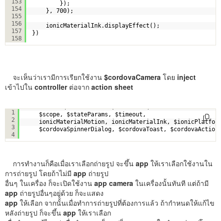
153
});
154
}, 700);
155
156
ionicMaterialInk.displayEffect();
157
})
158
จะเห็นว่าเรามีการเรียกใช้งาน
$cordovaCamera
โดย
inject
เข้าไปใน
controller
ต่อจาก
action sheet
.controller(
'ProfileCtrl'
, 
function
(
1
$scope, $stateParams, $timeout,
2
ionicMaterialMotion, ionicMaterialInk, $ionicPlatfor
3
$cordovaSpinnerDialog, $cordovaToast, $cordovaAction
4
การทำงานก็คือเมื่อเราเลือกถ่ายรูป จะขึ้น
app
ให้เราเลือกใช้งานใน
การถ่ายรูป โดยถ้าไม่มี
app
ถ่ายรูป
อื่นๆ ในเครื่อง ก็จะเปิดใช้งาน
app camera
ในเครื่องนั้นทันที แต่ถ้ามี
app
ถ่ายรูปอื่นๆอยู่ด้วย ก็จะแสดง
app
ให้เลือก จากนั้นเมื่อทำการถ่ายรูปที่ต้องการแล้ว ถ้ากำหนดให้แก้ไข
หลังถ่ายรูป ก็จะขึ้น
app
ให้เราเลือก