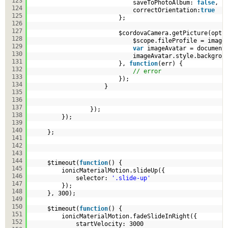
123
saveToPhotoAlbum: 
false
,
124
correctOrientation:
true
125
};
126
127
$cordovaCamera.getPicture(opti
128
$scope.fileProfile = image
129
var
imageAvatar = document
130
imageAvatar.style.backgrou
131
}, 
function
(err) {
132
// error
133
});
134
}
135
136
137
});
138
});
139
140
};
141
142
143
144
$timeout(
function
() {
145
ionicMaterialMotion.slideUp({
146
selector: 
'.slide-up'
147
});
148
}, 300);
149
150
$timeout(
function
() {
151
ionicMaterialMotion.fadeSlideInRight({
152
startVelocity: 3000