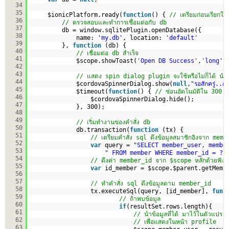
34
35
$ionicPlatform.ready(
function
() { 
// เตรียมก่อนเรียกใช
36
// ตรวจสอบและทำการเชื่อมต่อกับ db
37
db = window.sqlitePlugin.openDatabase({
38
name: 
'my.db'
, location: 
'default'
39
}, 
function
(db) {
40
// เชื่อมต่อ db สำเร็จ
41
$scope.showToast(
'Open DB Success'
,
'long'
,
42
43
// แสดง spin dialog plugin จะใช้หรือไม่ก็ได้ นำมาใช
44
$cordovaSpinnerDialog.show(
null
,
"รอสักครู่..ก
45
$timeout(
function
() { 
// ซ่อนอัตโนมัติใน 300 มิ
46
$cordovaSpinnerDialog.hide();
47
}, 300);
48
49
// เริ่มทำงานของคำสั่ง db
50
db.transaction(
function
(tx) {
51
// เตรียมคำสั่ง sql ดึงข้อมูลสมาชิกอิงจาก memb
52
var
query = 
"SELECT member_user, membe
53
" FROM member WHERE member_id = ?"
54
// ดึงค่า member_id จาก $scope หลักด้วยฟังก
55
var
id_member = $scope.$parent.getMemb
56
57
// ทำคำสั่ง sql ดึงข้อมูลตาม member_id
58
tx.executeSql(query, [id_member], 
func
59
// ถ้าพบข้อมูล
60
if
(resultSet.rows.length){
61
// นำข้อมูลที่ได้ มาไว้ในตัวแ
62
// เพื่อแสดงในหน้า profile
63