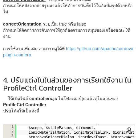
กำหนดให้หลังจากถ่ายรูปมาแล้วให้ทำการบันทึกไว้ในอัลบั้มรูปด้วยหรือ
ไม่
correctOrientation
ระบุเป็น true หรือ false
กำหนดให้จัดการการจับภาพให้ถูกต้องตามการหมุนของเครื่องขณะใช้
งาน
การใช้งานเพิ่มเติม สามารถดูได้ที่
https://github.com/apache/cordova-
plugin-camera
4. ปรับแต่งในในส่วนของการเรียกใช้งาน ใน
ProfileCtrl Controller
ให้เปิดไฟล์
controllers.js
ในโฟลเดอร์ js แล้วดูในส่วนของ
ProfileCtrl Controller
ปรับโค้ดให้เป็นดังนี้
.controller(
'ProfileCtrl'
, 
function
(
1
$scope, $stateParams, $timeout,
2
ionicMaterialMotion, ionicMaterialInk, $ionicPlatf
3
$cordovaSpinnerDialog, $cordovaToast, $cordovaActi