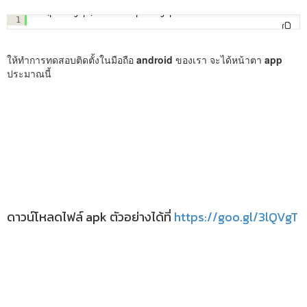
C:\phonegap\learn004>phonegap build android
1
ให้ทำการทดสอบติดตั้งในมือถือ
android
ของเรา จะได้หน้าตา
app
ประมาณนี้
ดาวน์โหลดไฟล์ apk ตัวอย่างได้ที่
https://goo.gl/3lQVgT