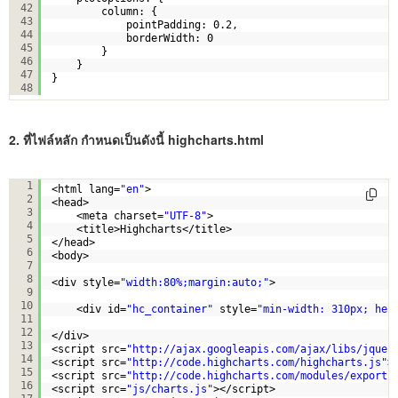
42
column: {
43
pointPadding: 0.2,
44
borderWidth: 0
45
}
46
}
47
}
48
2. ที่ไฟล์หลัก กำหนดเป็นดังนี้ highcharts.html
<!DOCTYPE html>
1
<html lang=
"en"
>
2
<head>
3
<meta charset=
"UTF-8"
>
4
<title>Highcharts</title>
5
</head>
6
<body>
7
8
<div style=
"width:80%;margin:auto;"
>
9
10
<div id=
"hc_container"
style=
"min-width: 310px; hei
11
12
</div>
13
<script src=
"
http://ajax.googleapis.com/ajax/libs/jquer
14
<script src=
"
http://code.highcharts.com/highcharts.js
"
>
15
<script src=
"
http://code.highcharts.com/modules/exporti
16
<script src=
"js/charts.js"
></script>