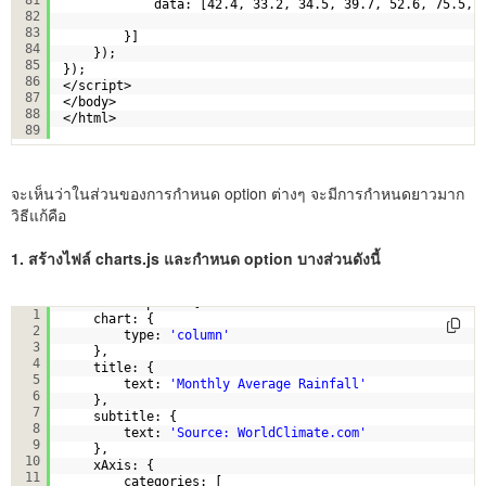
data: [42.4, 33.2, 34.5, 39.7, 52.6, 75.5, 
82
83
}]  
84
});  
85
});  
86
</script>  
87
</body>  
88
</html>
89
จะเห็นว่าในส่วนของการกำหนด option ต่างๆ จะมีการกำหนดยาวมาก
วิธีแก้คือ
1. สร้างไฟล์ charts.js และกำหนด option บางส่วนดังนี้
var
chartsOption={        
1
chart: {
2
type: 
'column'
3
},
4
title: {
5
text: 
'Monthly Average Rainfall'
6
},
7
subtitle: {
8
text: 
'Source: WorldClimate.com'
9
},
10
xAxis: {
11
categories: [