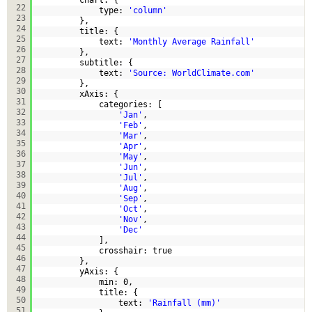
22
type: 
'column'
23
},  
24
title: {  
25
text: 
'Monthly Average Rainfall'
26
},  
27
subtitle: {  
28
text: 
'Source: WorldClimate.com'
29
},  
30
xAxis: {  
31
categories: [  
32
'Jan'
,  
33
'Feb'
,  
34
'Mar'
,  
35
'Apr'
,  
36
'May'
,  
37
'Jun'
,  
38
'Jul'
,  
39
'Aug'
,  
40
'Sep'
,  
41
'Oct'
,  
42
'Nov'
,  
43
'Dec'
44
],  
45
crosshair: true  
46
},  
47
yAxis: {  
48
min: 0,  
49
title: {  
50
text: 
'Rainfall (mm)'
51