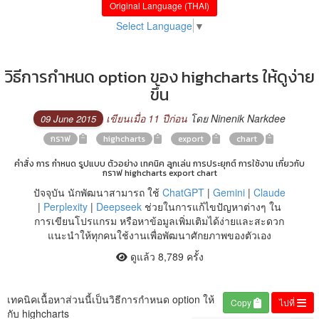
Original Language (THAI)
Select Language
▼
วิธีการกำหนด option ของ highcharts ให้ดูง่าย
ขึ้น
เขียนเมื่อ 11 ปีก่อน
โดย Ninenik Narkdee
09 June 2015
กราฟ
highcharts
export
chart
คำสั่ง การ กำหนด รูปแบบ ตัวอย่าง เทคนิค ลูกเล่น การประยุกต์ การใช้งาน เกี่ยวกับ
กราฟ highcharts export chart
ปัจจุบัน นักพัฒนาสามารถ ใช้
ChatGPT
|
Gemini
|
Claude
|
Perplexity
|
Deepseek
ช่วยในการแก้ไขปัญหาต่างๆ ใน
การเขียนโปรแกรม หรือหาข้อมูลเพิ่มเติมได้ง่ายและสะดวก
แนะนำให้ทุกคนใช้งานเพื่อพัฒนาศักยภาพของตัวเอง
ดูแล้ว 8,789 ครั้ง
เทคนิคเนื้อหาส่วนนี้เป็นวิธีการกำหนด option ให้
Copy
ไปที่
กับ highcharts