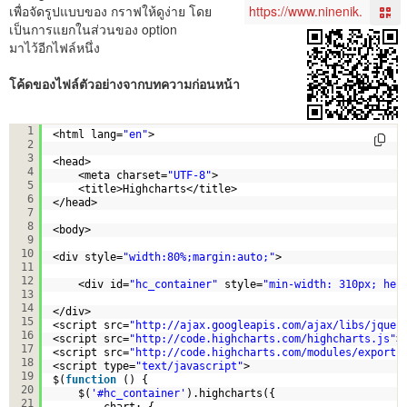
เพื่อจัดรูปแบบของ กราฟให้ดูง่าย โดย
เป็นการแยกในส่วนของ option
มาไว้อีกไฟล์หนึ่ง
โค้ดของไฟล์ตัวอย่างจากบทความก่อนหน้า
<!DOCTYPE html>  
1
<html lang=
"en"
>  
2
3
<head>  
4
<meta charset=
"UTF-8"
>  
5
<title>Highcharts</title>  
6
</head>  
7
8
<body>  
9
10
<div style=
"width:80%;margin:auto;"
>  
11
12
<div id=
"hc_container"
style=
"min-width: 310px; hei
13
14
</div>  
15
<script src=
"
http://ajax.googleapis.com/ajax/libs/jquer
16
<script src=
"
http://code.highcharts.com/highcharts.js
"
>
17
<script src=
"
http://code.highcharts.com/modules/exporti
18
<script type=
"text/javascript"
>  
19
$(
function
() {  
20
$(
'#hc_container'
).highcharts({  
21
chart: {  