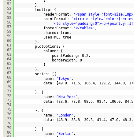
}  
52
},  
53
tooltip: {  
54
headerFormat: 
'<span style="font-size:10px"
55
pointFormat: 
'<tr><td style="color:{series.
56
'<td style="padding:0"><b>{point.y:.1f}
57
footerFormat: 
'</table>'
,  
58
shared: true,  
59
useHTML: true  
60
},  
61
plotOptions: {  
62
column: {  
63
pointPadding: 0.2,  
64
borderWidth: 0  
65
}  
66
},  
67
series: [{  
68
name: 
'Tokyo'
,  
69
data: [49.9, 71.5, 106.4, 129.2, 144.0, 176
70
71
}, {  
72
name: 
'New York'
,  
73
data: [83.6, 78.8, 98.5, 93.4, 106.0, 84.5,
74
75
}, {  
76
name: 
'London'
,  
77
data: [48.9, 38.8, 39.3, 41.4, 47.0, 48.3, 
78
79
}, {  
80
name: 
'Berlin'
,  
81