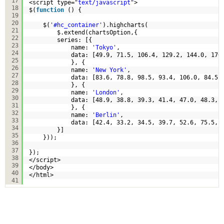
17
<script type=
"text/javascript"
>
18
$(
function
() {
19
20
$(
'#hc_container'
).highcharts(
21
$.extend(chartsOption,{  
22
series: [{
23
name: 
'Tokyo'
,
24
data: [49.9, 71.5, 106.4, 129.2, 144.0, 176
25
}, {
26
name: 
'New York'
,
27
data: [83.6, 78.8, 98.5, 93.4, 106.0, 84.5,
28
}, {
29
name: 
'London'
,
30
data: [48.9, 38.8, 39.3, 41.4, 47.0, 48.3, 
31
}, {
32
name: 
'Berlin'
,
33
data: [42.4, 33.2, 34.5, 39.7, 52.6, 75.5, 
34
}]            
35
}));
36
37
});
38
</script>
39
</body>
40
</html>
41