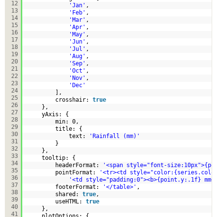
12
'Jan'
,
13
'Feb'
,
14
'Mar'
,
15
'Apr'
,
16
'May'
,
17
'Jun'
,
18
'Jul'
,
19
'Aug'
,
20
'Sep'
,
21
'Oct'
,
22
'Nov'
,
23
'Dec'
24
],
25
crosshair: 
true
26
},
27
yAxis: {
28
min: 0,
29
title: {
30
text: 
'Rainfall (mm)'
31
}
32
},
33
tooltip: {
34
headerFormat: 
'<span style="font-size:10px">{po
35
pointFormat: 
'<tr><td style="color:{series.colo
36
'<td style="padding:0"><b>{point.y:.1f} mm<
37
footerFormat: 
'</table>'
,
38
shared: 
true
,
39
useHTML: 
true
40
},
41
plotOptions: {