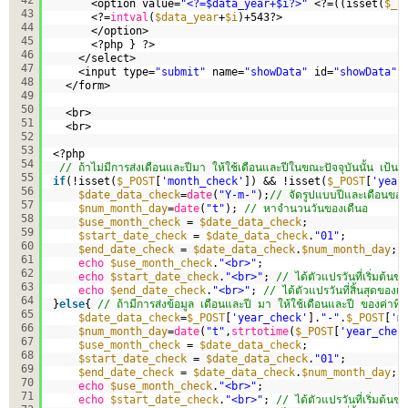
<option value=
"<?=$data_year+$i?>"
<?=((isset(
$_P
43
<?=
intval
(
$data_year
+
$i
)+543?>
44
</option>
45
<?php } ?>
46
</select>
47
<input type=
"submit"
name=
"showData"
id=
"showData"
48
</form>
49
50
<br>
51
<br>
52
53
<?php
54
// ถ้าไม่มีการส่งเดือนและปีมา ให้ใช้เดือนและปีในขณะปัจจุบันนั้น เป้น
55
if
(!isset(
$_POST
[
'month_check'
]) && !isset(
$_POST
[
'year
56
$date_data_check
=
date
(
"Y-m-"
);
// จัดรูปแบบปีและเดือนของ
57
$num_month_day
=
date
(
"t"
); 
// หาจำนวนวันของเดืนอ
58
$use_month_check
= 
$date_data_check
;    
59
$start_date_check
= 
$date_data_check
.
"01"
;
60
$end_date_check
= 
$date_data_check
.
$num_month_day
;
61
echo
$use_month_check
.
"<br>"
;
62
echo
$start_date_check
.
"<br>"
; 
// ได้ตัวแปรวันที่เริ่มต้น
63
echo
$end_date_check
.
"<br>"
; 
// ได้ตัวแปรวันที่สิ้นสุดของเ
64
}
else
{ 
// ถ้ามีการส่งข้อมูล เดือนและปี มา ให้ใช้เดือนและปี ของค่าที
65
$date_data_check
=
$_POST
[
'year_check'
].
"-"
.
$_POST
[
'm
66
$num_month_day
=
date
(
"t"
,
strtotime
(
$_POST
[
'year_chec
67
$use_month_check
= 
$date_data_check
;        
68
$start_date_check
= 
$date_data_check
.
"01"
;
69
$end_date_check
= 
$date_data_check
.
$num_month_day
;
70
echo
$use_month_check
.
"<br>"
;
71
echo
$start_date_check
.
"<br>"
; 
// ได้ตัวแปรวันที่เริ่มต้น