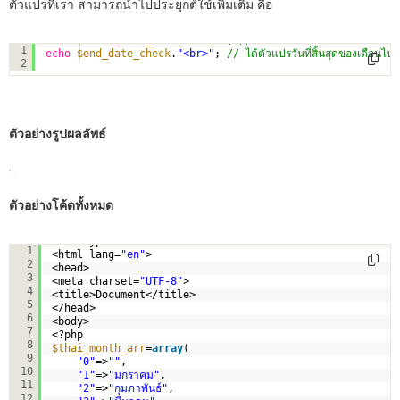
ตัวแปรที่เรา สามารถนำไปประยุกต์ใช้เพิ่มเติม คือ
echo
$start_date_check
.
"<br>"
; 
// ได้ตัวแปรวันที่เริ่มต้นของเดือ
1
echo
$end_date_check
.
"<br>"
; 
// ได้ตัวแปรวันที่สิ้นสุดของเดือนไป
2
ตัวอย่างรูปผลลัพธ์
ตัวอย่างโค้ดทั้งหมด
<!doctype html>
1
<html lang=
"en"
>
2
<head>
3
<meta charset=
"UTF-8"
>
4
<title>Document</title>
5
</head>
6
<body>
7
<?php
8
$thai_month_arr
=
array
(
9
"0"
=>
""
,
10
"1"
=>
"มกราคม"
,
11
"2"
=>
"กุมภาพันธ์"
,
12