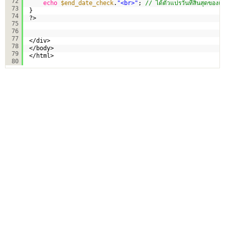
72
echo
$end_date_check
.
"<br>"
; 
// ได้ตัวแปรวันที่สิ้นสุดของเ
73
}
74
?>
75
76
77
</div>
78
</body>
79
</html>
80