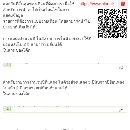
และวันที่สิ้นสุดของเดือนที่ต้องการ เพื่อใช้
สำหรับการนำค่าไปเป็นเงื่อนไขในการ
แสดงข้อมูล
รายการที่ต้องการแบบรายเดือน โดยสามารถนำไป
ประยุกต์เพิ่มเติมได้
การแสดงจำนวนปี ในลิสรายการในตัวอย่างจะใช้ปี
ย้อนหลังไป 2 ปี สามารถเปลี่ยนได้
ในส่วนของโค้ด
$data_year
=
intval
(
date
(
"Y"
,
strtotime
(
"-2 year"
)));
1
สำหรับรายการจำนวนปีที่แสดง ในตัวอย่างแสดง 5 ปีนับจากปีย้อนหลัง
ไปแล้ว 2 ปี สามารถเปลี่ยนจำนวนได้
ในส่วนของโค้ด
<?php 
for
(
$i
=0;
$i
<=5;
$i
++){ ?>
1