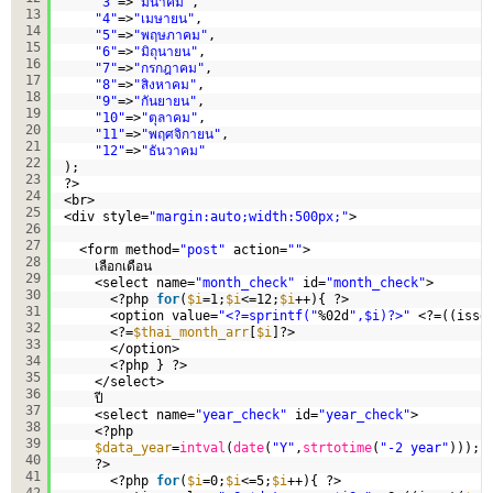
"3"
=>
"มีนาคม"
,
13
"4"
=>
"เมษายน"
,
14
"5"
=>
"พฤษภาคม"
,
15
"6"
=>
"มิถุนายน"
, 
16
"7"
=>
"กรกฎาคม"
,
17
"8"
=>
"สิงหาคม"
,
18
"9"
=>
"กันยายน"
,
19
"10"
=>
"ตุลาคม"
,
20
"11"
=>
"พฤศจิกายน"
,
21
"12"
=>
"ธันวาคม"
22
);
23
?>
24
<br>
25
<div style=
"margin:auto;width:500px;"
>
26
27
<form method=
"post"
action=
""
>
28
เลือกเดือน
29
<select name=
"month_check"
id=
"month_check"
>
30
<?php 
for
(
$i
=1;
$i
<=12;
$i
++){ ?>
31
<option value=
"<?=sprintf("
%02d
",$i)?>"
<?=((isse
32
<?=
$thai_month_arr
[
$i
]?>
33
</option>
34
<?php } ?>
35
</select>
36
ปี
37
<select name=
"year_check"
id=
"year_check"
>
38
<?php
39
$data_year
=
intval
(
date
(
"Y"
,
strtotime
(
"-2 year"
)));
40
?>
41
<?php 
for
(
$i
=0;
$i
<=5;
$i
++){ ?>
42