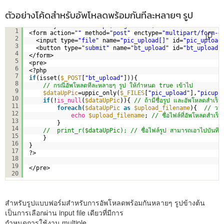
ตัวอย่างโค้ดสำหรับอัพโหลดพร้อมกันทีละหลายๆ รูป
<div style=
"width:700px;margin:auto;"
> 
1
<form action=
""
method=
"post"
enctype=
"multipart/form-d
2
<input type=
"file"
name=
"pic_upload[]"
id=
"pic_upload
3
<button type=
"submit"
name=
"bt_upload"
id=
"bt_upload"
4
</form>
5
<pre>
6
<?php 
7
if
(isset(
$_POST
[
"bt_upload"
])){
8
// กรณีอัพโหลดทีละหลายๆ รูป ให้กำหนด true เข้าไป
9
$dataUpPic
=uppic_only(
$_FILES
[
"pic_upload"
],
"picup/
10
if
(!
is_null
(
$dataUpPic
)){ 
// ถ้ามีชื่อรูป และอัพโหลดสำเร็จ
11
foreach
(
$dataUpPic
as
$upload_filename
){  
// วนลู
12
echo
$upload_filename
; 
// ชื่อไฟล์ที่อัพโหลดสำเร็จ
13
}
14
//  print_r($dataUpPic); // ชื่อไฟล์รูป สามารถเอาไปบันทึกลง
15
}   
16
}
17
?>
18
19
</pre>
20
สำหรับรูปแบบฟอร์มสำหรับการอัพโหลดพร้อมกันหลายๆ รูปข้างต้น
เป็นการเลือกผ่าน input file เดียวที่มีการ
กำหนดการใช้งาน multiple