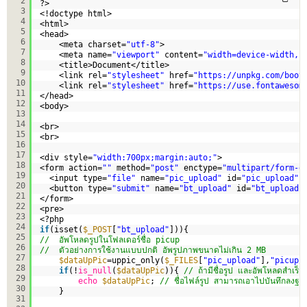
2
?>
3
<!doctype html>
4
<html>
5
<head>
6
<meta charset=
"utf-8"
>
7
<meta name=
"viewport"
content=
"width=device-width, 
8
<title>Document</title> 
9
<link rel=
"stylesheet"
href=
"
https://unpkg.com/boot
10
<link rel=
"stylesheet"
href=
"
https://use.fontawesom
11
</head>
12
<body>
13
14
<br>
15
<br>
16
17
<div style=
"width:700px;margin:auto;"
> 
18
<form action=
""
method=
"post"
enctype=
"multipart/form-d
19
<input type=
"file"
name=
"pic_upload"
id=
"pic_upload"
20
<button type=
"submit"
name=
"bt_upload"
id=
"bt_upload"
21
</form>
22
<pre>
23
<?php 
24
if
(isset(
$_POST
[
"bt_upload"
])){
25
//  อัพโหลดรูปในโฟลเดอร์ชื่อ picup
26
//  ตัวอย่างการใช้งานแบบปกติ อัพรูปภาพขนาดไม่เกิน 2 MB
27
$dataUpPic
=uppic_only(
$_FILES
[
"pic_upload"
],
"picup/
28
if
(!
is_null
(
$dataUpPic
)){ 
// ถ้ามีชื่อรูป และอัพโหลดสำเร็จ
29
echo
$dataUpPic
; 
// ชื่อไฟล์รูป สามารถเอาไปบันทึกลงฐาน
30
}
31