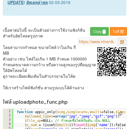
UPDATE
!
อัพเดทล่าสุด
02-03-2019
.
เนื้อหาต่อไปนี้ จะเป็นตัวอย่างการใช้งานฟังก์ชั่น
Copy
ไปที่
สำหรับอัพโหลดรูปภาพ
โดยสามารถกำหนด ขนาดไฟล์ว่าไม่เกิน กี่
MB
ตัวอย่าง เช่น ไฟล์ไม่เกิน 1 MB กำหนด 1000000
กำหนดขนาดความกว้าง หรือความสูงของรูปที่อนุญาต
ให้อัพโหลดได้
ดูรายละเอียดเพิ่มเติมในคำบรรยายในโค้ด
ให้เราสร้างไฟล์ฟังก์ชั่น ตามรูปแบบโค้ด้านล่าง
ไฟล์ uploadphoto_func.php
<?php
1
function
uppic_only(
$img
,
$imglocate
,
$multi
=false,
$limit
2
$allowed_types
=
array
(
"jpg"
,
"jpeg"
,
"gif"
,
"png"
);   
/
3
$file_up
=NULL; 
// กำหนดชื่อไฟล์เริ่มต้น เป็น NULL
4
$i_num
= (isset(
$multi
))?
count
(
$img
[
'name'
]):false;
5