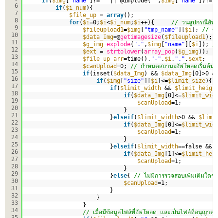
if
(
$img
[
"name"
]!=
""
|| @implode(
""
,
$img
[
"name"
])!=
"
6
if
(
$i_num
){
7
$file_up
= 
array
();
8
for
(
$i
=0;
$i
<
$i_num
;
$i
++){     
// วนลูปกรณีอัพ
9
$fileupload1
=
$img
[
"tmp_name"
][
$i
]; 
// ข้
10
$data_Img
=@
getimagesize
(
$fileupload1
); 
11
$g_img
=
explode
(
"."
,
$img
[
"name"
][
$i
]); 
//
12
$ext
= 
strtolower
(
array_pop
(
$g_img
));  
13
$file_up_arr
=time().
"-"
.
$i
.
"."
.
$ext
;  
/
14
$canUpload
=0; 
// กำหนดสถานะอัพโหลดเริ่มต้น
15
if
(isset(
$data_Img
) && 
$data_Img
[0]>0 &
16
if
(
$img
[
"size"
][
$i
]<=
$limit_size
){ 
17
if
(
$limit_width
&& 
$limit_heigh
18
if
(
$data_Img
[0]<=
$limit_wid
19
$canUpload
=1;
20
}                   
21
}
elseif
(
$limit_width
>0 && 
$limi
22
if
(
$data_Img
[0]<=
$limit_wid
23
$canUpload
=1;
24
}       
25
}
elseif
(
$limit_width
==false && 
26
if
(
$data_Img
[1]<=
$limit_hei
27
$canUpload
=1;
28
}                          
29
}
else
{ 
// ไม่มีการรวจสอบเพิ่มเติมใด
30
$canUpload
=1;              
31
}           
32
}          
33
}  
34
// เมื่อมีข้อมูลไฟล์ที่อัพโหลด และเป็นไฟล์ที่อนุญ
35