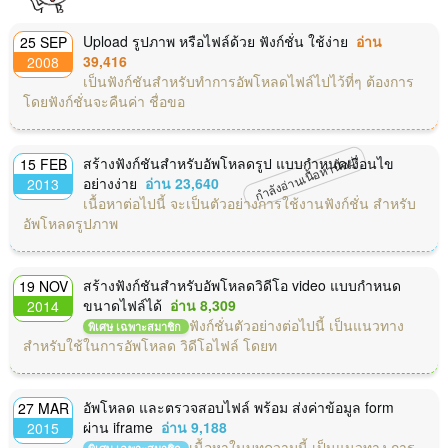
Upload รูปภาพ หรือไฟล์ด้วย ฟังก์ชั่น ใช้ง่าย
อ่าน
25 SEP
39,416
2008
เป็นฟังก์ชันสำหรับทำการอัพโหลดไฟล์ไปไว้ที่ๆ ต้องการ
โดยฟังก์ชั่นจะคืนค่า ชื่อขอ
กำลังอ่านเนื้อหานี้อยู่
สร้างฟังก์ชันสำหรับอัพโหลดรูป แบบกำหนดเงื่อนไข
15 FEB
อย่างง่าย
อ่าน 23,640
2013
เนื้อหาต่อไปนี้ จะเป็นตัวอย่างการใช้งานฟังก์ชั่น สำหรับ
อัพโหลดรูปภาพ
สร้างฟังก์ชันสำหรับอัพโหลดวิดีโอ video แบบกำหนด
19 NOV
ขนาดไฟล์ได้
อ่าน 8,309
2014
ฟังก์ชั่นตัวอย่างต่อไปนี้ เป็นแนวทาง
พิเศษ เฉพาะสมาชิก
สำหรับใช้ในการอัพโหลด วิดีโอไฟล์ โดยท
อัพโหลด และตรวจสอบไฟล์ พร้อม ส่งค่าข้อมูล form
27 MAR
ผ่าน iframe
อ่าน 9,188
2015
เนื้อหาในบทความนี้ เป็นแนวทาง การ