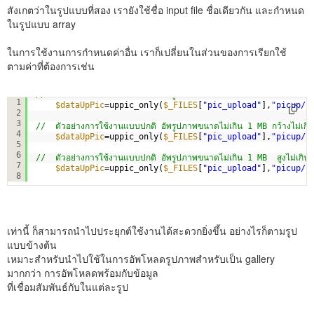
สังเกตว่าในรูปแบบที่สอง เรายังใช้ชื่อ input file ชื่อเดียวกัน และกำหนด
ในรูปแบบ array
ในการใช้งานการกำหนดค่าอื่น เราก็เปลี่ยนในส่วนของการเรียกใช้
ตามค่าที่ต้องการเช่น
//  ตัวอย่างการใช้งานแบบปกติ อัพรูปภาพขนาดไม่เกิน 1 MB กว้างไม่เกิ
1
$dataUpPic
=uppic_only(
$_FILES
[
"pic_upload"
],
"picup/"
2
3
//  ตัวอย่างการใช้งานแบบปกติ อัพรูปภาพขนาดไม่เกิน 1 MB กว้างไม่เกิน
4
$dataUpPic
=uppic_only(
$_FILES
[
"pic_upload"
],
"picup/"
5
6
//  ตัวอย่างการใช้งานแบบปกติ อัพรูปภาพขนาดไม่เกิน 1 MB  สูงไม่เกิน
7
$dataUpPic
=uppic_only(
$_FILES
[
"pic_upload"
],
"picup/"
8
เท่านี้ ก็สามารถนำไปประยุกต์ใช้งานได้สะดวกยิ่งขึ้น อย่างไรก็ตามรูป
แบบข้างต้น
เหมาะสำหรับนำไปใช้ในการอัพโหลดรูปภาพสำหรับเป็น gallery
มากกว่า การอัพโหลดพร้อมกับข้อมูล
ที่เชื่อมสัมพันธ์กับในแต่ละรูป