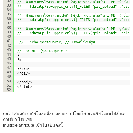
32
//  ตัวอย่างการใช้งานแบบปกติ อัพรูปภาพขนาดไม่เกิน 1 MB กว้างไม่เก
33
//    $dataUpPic=uppic_only($_FILES["pic_upload"],"picu
34
35
//  ตัวอย่างการใช้งานแบบปกติ อัพรูปภาพขนาดไม่เกิน 1 MB กว้างไม่เกิ
36
//    $dataUpPic=uppic_only($_FILES["pic_upload"],"picu
37
38
//  ตัวอย่างการใช้งานแบบปกติ อัพรูปภาพขนาดไม่เกิน 1 MB  สูงไม่เกิ
39
//    $dataUpPic=uppic_only($_FILES["pic_upload"],"picu
40
41
//   echo $dataUpPic; // แสดงชื่อไฟล์รูป 
42
43
//  print_r($dataUpPic);
44
}
45
?>
46
47
</pre>
48
</div> 
49
50
</body>
51
</html>
52
ต่อไป สมมติเราอัพโหลดที่ละ หลายๆ รูปโดยใช้ ส่วนอัพโหลดไฟล์ แค่
ตัวเดียว โดยเพิ่ม
multiple attribute เข้าไป เป็นดังนี้