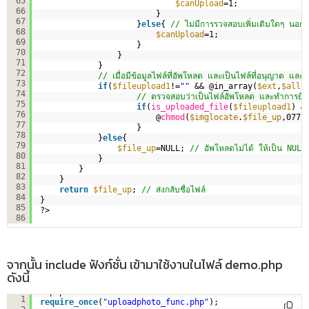
65
$canUpload
=1;
66
}                              
67
}
else
{ 
// ไม่มีการรวจสอบเพิ่มเติมใดๆ นอก
68
$canUpload
=1;                  
69
}           
70
}          
71
}  
72
// เมื่อมีข้อมูลไฟล์ที่อัพโหลด และเป็นไฟล์ที่อนุญาต แล
73
if
(
$fileupload1
!=
""
&& @in_array(
$ext
,
$allo
74
// ตรวจสอบว่าเป็นไฟล์อัพโหลด และทำการย้
75
if
(
is_uploaded_file
(
$fileupload1
) &
76
@
chmod
(
$imglocate
.
$file_up
,0777
77
}
78
}
else
{
79
$file_up
=NULL; 
// อัพโหลดไม่ได้ ให้เป็น NULL
80
}           
81
}
82
}
83
return
$file_up
; 
// ส่งกลับชื่อไฟล์
84
}
85
?>
86
จากนั้น include ฟังก์ชั่น เข้ามาใช้งานในไฟล์ demo.php
ดังนี้
<?php
1
require_once
(
"uploadphoto_func.php"
);