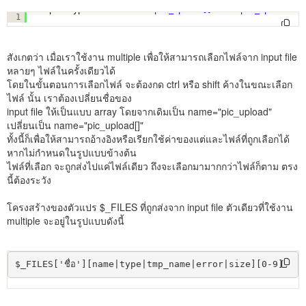
<input type=
"file"
name=
"pic_upload[]"
id=
"pic_upload"
m
1
สังเกตว่า เมื่อเราใช้งาน multiple เพื่อให้สามารถเลือกไฟล์จาก input file
หลายๆ ไฟล์ในครั้งเดียวได้
โดยในขั้นตอนการเลือกไฟล์ จะต้องกด ctrl หรือ shift ค้างในขณะเลือก
ไฟล์ นั้น เราต้องเปลี่ยนชื่อของ
input file ให้เป็นแบบ array โดยจากเดิมเป็น name="pic_upload"
เปลี่ยนเป็น name="pic_upload[]"
ทั้งนี้ก็เพื่อให้สามารถอ้างอิงหรือเรียกใช้ค่าของแต่และไฟล์ที่ถูกเลือกได้
หากไม่กำหนดในรูปแบบข้างต้น
ไฟล์ที่เลือก จะถูกส่งไปแค่ไฟล์เดียว ถึงจะเลือกมามากกว่าไฟล์ก็ตาม ตรง
นี้ต้องระวัง
โครงสร้างของตัวแปร $_FILES ที่ถูกส่งจาก input file ตัวเดียวที่ใช้งาน
multiple จะอยู่ในรูปแบบดังนี้
$_FILES['ชื่อ'][name|type|tmp_name|error|size][0-9]