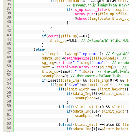
if
(
$fileupload1
!=
""
&& @in_array(
$ext
,
$
36
// ตรวจสอบว่าเป็นไฟล์อัพโหลด และทำก
37
if
(
is_uploaded_file
(
$fileupload
38
array_push
(
$file_up
,
$file_u
39
@
chmod
(
$imglocate
.
$file_up_
40
}
41
}
42
}
43
if
(
count
(
$file_up
)==0){
44
$file_up
=NULL; 
// อัพโหลดไม่ได้ ให้เป็น NUL
45
}
46
}
else
{
47
$fileupload1
=
$img
[
"tmp_name"
]; 
// ข้อมูลไฟล์อั
48
$data_Img
=@
getimagesize
(
$fileupload1
); 
// หา
49
$g_img
=
explode
(
"."
,
$img
[
"name"
]); 
// แยกข้อมูล
50
$ext
= 
strtolower
(
array_pop
(
$g_img
));  
// แย
51
$file_up
=time().
"."
.
$ext
;  
// กำหนดชื่อไฟล์ใหม
52
$canUpload
=0; 
// กำหนดสถานะอัพโหลดเริ่มต้น
53
if
(isset(
$data_Img
) && 
$data_Img
[0]>0 && 
$d
54
if
(
$img
[
"size"
]<=
$limit_size
){   
// ขนาด
55
if
(
$limit_width
&& 
$limit_height
){ 
56
if
(
$data_Img
[0]<=
$limit_width
&
57
$canUpload
=1;
58
}                   
59
}
elseif
(
$limit_width
>0 && 
$limit_he
60
if
(
$data_Img
[0]<=
$limit_width
){
61
$canUpload
=1;
62
}       
63
}
elseif
(
$limit_width
==false && 
$lim
64
if
(
$data_Img
[1]<=
$limit_height
)