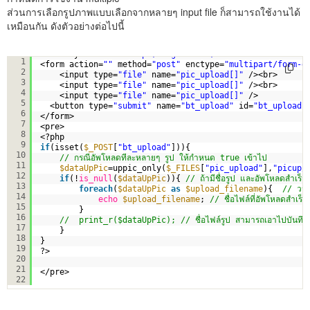
ส่วนการเลือกรูปภาพแบบเลือกจากหลายๆ input file ก็สามารถใช้งานได้
เหมือนกัน ดังตัวอย่างต่อไปนี้
<div style=
"width:700px;margin:auto;"
> 
1
<form action=
""
method=
"post"
enctype=
"multipart/form-d
2
<input type=
"file"
name=
"pic_upload[]"
/><br>
3
<input type=
"file"
name=
"pic_upload[]"
/><br>
4
<input type=
"file"
name=
"pic_upload[]"
/>  
5
<button type=
"submit"
name=
"bt_upload"
id=
"bt_upload"
6
</form>
7
<pre>
8
<?php 
9
if
(isset(
$_POST
[
"bt_upload"
])){
10
// กรณีอัพโหลดทีละหลายๆ รูป ให้กำหนด true เข้าไป
11
$dataUpPic
=uppic_only(
$_FILES
[
"pic_upload"
],
"picup/
12
if
(!
is_null
(
$dataUpPic
)){ 
// ถ้ามีชื่อรูป และอัพโหลดสำเร็จ
13
foreach
(
$dataUpPic
as
$upload_filename
){  
// วนลู
14
echo
$upload_filename
; 
// ชื่อไฟล์ที่อัพโหลดสำเร็จ
15
}
16
//  print_r($dataUpPic); // ชื่อไฟล์รูป สามารถเอาไปบันทึกลง
17
}   
18
}
19
?>
20
21
</pre>
22