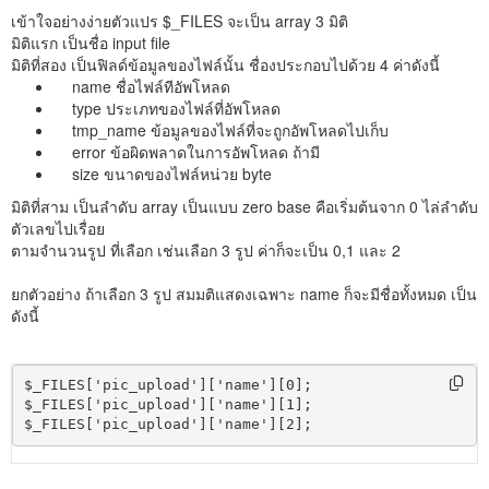
เข้าใจอย่างง่ายตัวแปร $_FILES จะเป็น array 3 มิติ
มิติแรก เป็นชื่อ input file
มิติที่สอง เป็นฟิลด์ข้อมูลของไฟล์นั้น ชื่องประกอบไปด้วย 4 ค่าดังนี้
name ชื่อไฟล์ทีอัพโหลด
type ประเภทของไฟล์ที่อัพโหลด
tmp_name ข้อมูลของไฟล์ที่จะถูกอัพโหลดไปเก็บ
error ข้อผิดพลาดในการอัพโหลด ถ้ามี
size ขนาดของไฟล์หน่วย byte
มิติที่สาม เป็นลำดับ array เป็นแบบ zero base คือเริ่มต้นจาก 0 ไล่ลำดับ
ตัวเลขไปเรื่อย
ตามจำนวนรูป ที่เลือก เช่นเลือก 3 รูป ค่าก็จะเป็น 0,1 และ 2
ยกตัวอย่าง ถ้าเลือก 3 รูป สมมติแสดงเฉพาะ name ก็จะมีชื่อทั้งหมด เป็น
ดังนี้
$_FILES['pic_upload']['name'][0];

$_FILES['pic_upload']['name'][1];

$_FILES['pic_upload']['name'][2];