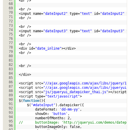
<br />
68
69
<br />
70
<input name=
"dateInput2"
type=
"text"
id=
"dateInput2"
v
71
<br />
72
73
<br />
74
<input name=
"dateInput3"
type=
"text"
id=
"dateInput3"
v
75
<br />
76
77
<br />
78
<div id=
"date_inline"
></div>
79
<br />
80
81
82
<br />
83
84
</div>
85
86
<script src=
"//ajax.googleapis.com/ajax/libs/jquery/1.
87
<script src=
"//ajax.googleapis.com/ajax/libs/jqueryui/
88
<script src=
"js/jqueryui_datepicker_thai.js"
></script>
89
<script type=
"text/javascript"
>
90
$(
function
(){
91
$(
"#dateInput"
).datepicker({
92
dateFormat: 
'dd-mm-yy'
,
93
showOn: 
'button'
,
94
numberOfMonths: 2,
95
//      buttonImage: '
http://jqueryui.com/demos/datepi
96
buttonImageOnly: false,
97