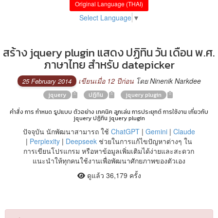
Original Language (THAI)
Select Language
▼
สร้าง jquery plugin แสดง ปฏิทิน วัน เดือน พ.ศ.
ภาษาไทย สำหรับ datepicker
เขียนเมื่อ 12 ปีก่อน
โดย Ninenik Narkdee
25 February 2014
jquery
ปฏิทิน
jquery plugin
คำสั่ง การ กำหนด รูปแบบ ตัวอย่าง เทคนิค ลูกเล่น การประยุกต์ การใช้งาน เกี่ยวกับ
jquery ปฏิทิน jquery plugin
ปัจจุบัน นักพัฒนาสามารถ ใช้
ChatGPT
|
Gemini
|
Claude
|
Perplexity
|
Deepseek
ช่วยในการแก้ไขปัญหาต่างๆ ใน
การเขียนโปรแกรม หรือหาข้อมูลเพิ่มเติมได้ง่ายและสะดวก
แนะนำให้ทุกคนใช้งานเพื่อพัฒนาศักยภาพของตัวเอง
ดูแล้ว 36,179 ครั้ง