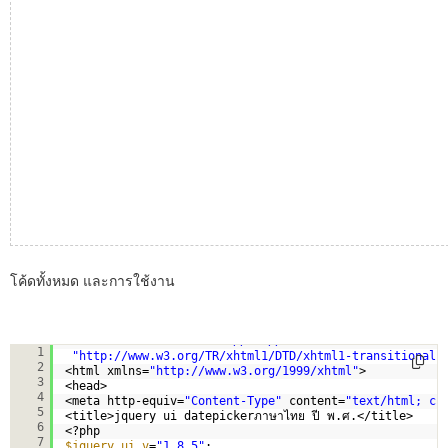
โค้ดทั้งหมด และการใช้งาน
<!DOCTYPE html PUBLIC 
"-//W3C//DTD XHTML 1.0 Transitio
1
"
http://www.w3.org/TR/xhtml1/DTD/xhtml1-transitional.
2
<html xmlns=
"
http://www.w3.org/1999/xhtml
"
>
3
<head>
4
<meta http-equiv=
"Content-Type"
content=
"text/html; ch
5
<title>jquery ui datepickerภาษาไทย ปี พ.ศ.</title>
6
<?php  
7
$jquery_ui_v
=
"1.8.5"
;  