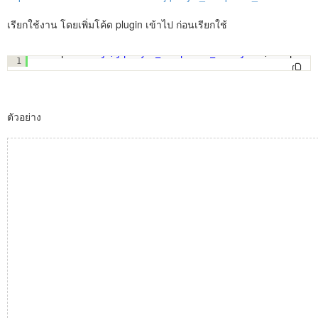
เรียกใช้งาน โดยเพิ่มโค้ด plugin เข้าไป ก่อนเรียกใช้
<script src=
"js/jqueryui_datepicker_thai.js"
></script>
1
ตัวอย่าง