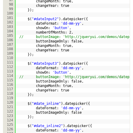
changeMonth: true,
98
changeYear: true
99
});
100
101
$(
"#dateInput2"
).datepicker({
102
dateFormat: 
'dd-mm-yy'
,
103
showOn: 
'button'
,
104
numberOfMonths: 2,
105
//      buttonImage: '
http://jqueryui.com/demos/datepi
106
buttonImageOnly: false,
107
changeMonth: true,
108
changeYear: true
109
}); 
110
111
$(
"#dateInput3"
).datepicker({
112
dateFormat: 
'dd-mm-yy'
,
113
showOn: 
'button'
,
114
//      buttonImage: '
http://jqueryui.com/demos/datepi
115
buttonImageOnly: false,
116
changeMonth: true,
117
changeYear: true
118
});     
119
120
$(
"#date_inline"
).datepicker({
121
dateFormat: 
'dd-mm-yy'
,
122
buttonImageOnly: false
123
});
124
125
$(
"#date_inline2"
).datepicker({
126
dateFormat: 
'dd-mm-yy'
,