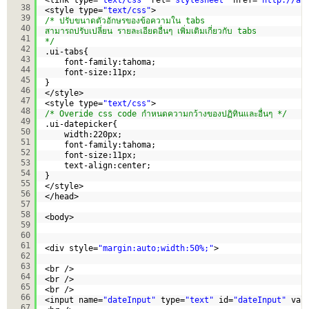
38
<style type=
"text/css"
>  
39
/* ปรับขนาดตัวอักษรของข้อความใน tabs  
40
สามารถปรับเปลี่ยน รายละเอียดอื่นๆ เพิ่มเติมเกี่ยวกับ tabs 
41
*/
42
.ui-tabs{  
43
font-family:tahoma;  
44
font-size:11px;  
45
}  
46
</style>  
47
<style type=
"text/css"
>
48
/* Overide css code กำหนดความกว้างของปฏิทินและอื่นๆ */
49
.ui-datepicker{
50
width:220px;
51
font-family:tahoma;
52
font-size:11px;
53
text-align:center;
54
}
55
</style>
56
</head>
57
58
<body>
59
60
61
<div style=
"margin:auto;width:50%;"
>
62
63
<br />
64
<br />
65
<br />
66
<input name=
"dateInput"
type=
"text"
id=
"dateInput"
val
67