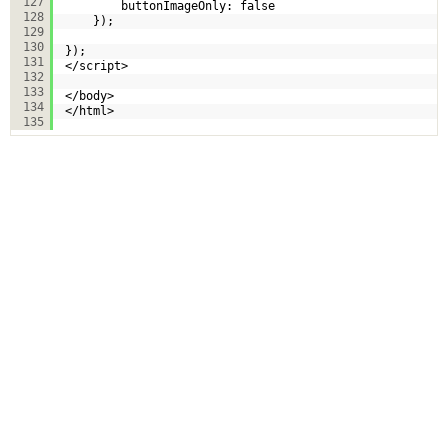
127
buttonImageOnly: false
128
}); 
129
130
});
131
</script>
132
133
</body>
134
</html>
135