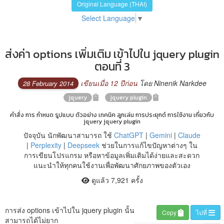
Original Language (THAI)
Select Language
▼
ส่งค่า options เพิ่มเติม เข้าไปใน jquery plugin
ตอนที่ 3
เขียนเมื่อ 12 ปีก่อน
โดย Ninenik Narkdee
28 February 2014
jquery
jquery plugin
คำสั่ง การ กำหนด รูปแบบ ตัวอย่าง เทคนิค ลูกเล่น การประยุกต์ การใช้งาน เกี่ยวกับ
jquery jquery plugin
ปัจจุบัน นักพัฒนาสามารถ ใช้
ChatGPT
|
Gemini
|
Claude
|
Perplexity
|
Deepseek
ช่วยในการแก้ไขปัญหาต่างๆ ใน
การเขียนโปรแกรม หรือหาข้อมูลเพิ่มเติมได้ง่ายและสะดวก
แนะนำให้ทุกคนใช้งานเพื่อพัฒนาศักยภาพของตัวเอง
ดูแล้ว 7,921 ครั้ง
การส่ง options เข้าไปใน jquery plugin นั้น
Copy
ไปที่
สามารถได้ไม่ยาก