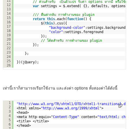
11
// ส่วนสำหรับ  เป็นต้วแปร รับค่า options หากมี หรือใช้ค่า
12
var
settings = $.extend( {}, defaults, options 
13
14
/// คืนค่ากลับ การทำงานของ plugin
15
return
this
.each(
function
() {
16
$(
this
).css({
17
"background-color"
:settings.background,
18
"color"
:settings.foreground
19
});
20
// โค้ตสำหรับ การทำงานของ plugin
21
});
22
23
};
24
25
})(jQuery);
26
เท่านี้เราก็สามารถเรียกใช้งาน และส่งค่า options ทั้งสองค่าได้ดังนี้
<!DOCTYPE html PUBLIC 
"-//W3C//DTD XHTML 1.0 Transition
1
"
http://www.w3.org/TR/xhtml1/DTD/xhtml1-transitional.dt
2
<html xmlns=
"
http://www.w3.org/1999/xhtml
"
>
3
<head>
4
<meta http-equiv=
"Content-Type"
content=
"text/html; cha
5
<title> </title>
6
</head>
7