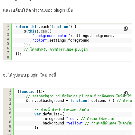
และเปลี่ยนโค้ด ทำงานของ plugin เป็น
/// คืนค่ากลับ การทำงานของ plugin
1
return
this
.each(
function
() {
2
$(
this
).css({
3
"background-color"
:settings.background,
4
"color"
:settings.foreground
5
});
6
// โค้ตสำหรับ การทำงานของ plugin
7
});
8
จะได้รูปแบบ plugin ใหม่ ดังนี้
// JavaScript Document
1
(
function
($){
2
// setbackground คือชื่อของ plugin ที่เราต้องการ ในที่นี้ ใช
3
$.fn.setbackground = 
function
( options ) { 
// กำหนดให
4
5
// ส่วนนี้ สำหรับกำหนดค่าเริ่มต้น
6
var
defaults={
7
foreground:
"red"
, 
// กำหนดสีข้อความ
8
background:
"yellow"
// กำหนดสีพื้นหลัง ในค่าเริ่มต้
9
};
10