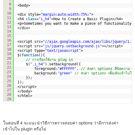
8
<body>
9
10
<div style=
"margin:auto;width:75%;"
>
11
<h4 
class
=
"i_h4"
>How to Create a Basic Plugin</h4>
12
<p>Sometimes you want to make a piece of functionality 
13
</div>
14
15
16
<script src=
"//ajax.googleapis.com/ajax/libs/jquery/1.8
17
<script src=
"js/jquery.setbackground.js"
></script>  
18
<script type=
"text/javascript"
>
19
$(
function
(){
20
// การเรียกใช้งาน plug in 
21
$(
".i_h4"
).setbackground({
22
foreground:
"#FFFFFF"
, 
// ส่งค่า options สีข้อความ
23
background:
"green"
// ส่งค่า options เพื่อเติมเข้าไปใ
24
});
25
});
26
</script>
27
</body>
28
</html>
29
ในตอนที่ 4 จะแนะนำวิธีการตรวจสอบค่า options ว่ามีการส่งค่า
เข้าไปใน plugin หรือไม่