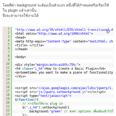
โดยที่ค่า background จะต้องเป็นตัวแปร หนึ่งที่ได้กำหนดหรือเรียกใช้
ใน plugin แล้วเท่านั้น
จึงจะสามารถใช้งานได้
<!DOCTYPE html PUBLIC 
"-//W3C//DTD XHTML 1.0 Transition
1
"
http://www.w3.org/TR/xhtml1/DTD/xhtml1-transitional.dt
2
<html xmlns=
"
http://www.w3.org/1999/xhtml
"
>
3
<head>
4
<meta http-equiv=
"Content-Type"
content=
"text/html; cha
5
<title> </title>
6
</head>
7
8
<body>
9
10
<div style=
"margin:auto;width:75%;"
>
11
<h4 
class
=
"i_h4"
>How to Create a Basic Plugin</h4>
12
<p>Sometimes you want to make a piece of functionality 
13
</div>
14
15
16
<script src=
"//ajax.googleapis.com/ajax/libs/jquery/1.8
17
<script src=
"js/jquery.setbackground.js"
></script>  
18
<script type=
"text/javascript"
>
19
$(
function
(){
20
// การเรียกใช้งาน plug in 
21
$(
".i_h4"
).setbackground({
22
background:
"green"
// ส่งค่า options เพื่อเติมเข้าไปใ
23
});