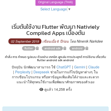
Original Language (THAI)
Select Language
▼
เริ่มต้นใช้งาน Flutter พัฒนา Nativiely
Compiled Apps เบื้องต้น
เขียนเมื่อ 6 ปีก่อน
โดย Ninenik Narkdee
02 September 2019
flutter
android sdk
android
คำสั่ง การ กำหนด รูปแบบ ตัวอย่าง เทคนิค ลูกเล่น การประยุกต์ การใช้งาน เกี่ยวกับ
flutter android sdk android
ปัจจุบัน นักพัฒนาสามารถ ใช้
ChatGPT
|
Gemini
|
Claude
|
Perplexity
|
Deepseek
ช่วยในการแก้ไขปัญหาต่างๆ ใน
การเขียนโปรแกรม หรือหาข้อมูลเพิ่มเติมได้ง่ายและสะดวก
แนะนำให้ทุกคนใช้งานเพื่อพัฒนาศักยภาพของตัวเอง
ดูแล้ว 14,258 ครั้ง