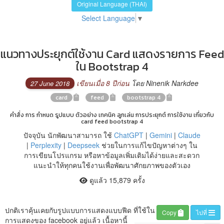
Original Language (THAI)
Select Language
▼
แนวทางประยุกต์ใช้งาน Card แสดงรายการ Feed
ใน Bootstrap 4
เขียนเมื่อ 8 ปีก่อน
โดย Ninenik Narkdee
27 June 2018
card
feed
bootstrap 4
คำสั่ง การ กำหนด รูปแบบ ตัวอย่าง เทคนิค ลูกเล่น การประยุกต์ การใช้งาน เกี่ยวกับ
card feed bootstrap 4
ปัจจุบัน นักพัฒนาสามารถ ใช้
ChatGPT
|
Gemini
|
Claude
|
Perplexity
|
Deepseek
ช่วยในการแก้ไขปัญหาต่างๆ ใน
การเขียนโปรแกรม หรือหาข้อมูลเพิ่มเติมได้ง่ายและสะดวก
แนะนำให้ทุกคนใช้งานเพื่อพัฒนาศักยภาพของตัวเอง
ดูแล้ว 15,879 ครั้ง
ปกติเราคุ้นเคยกับรูปแบบการแสดงแบบฟีด ที่ใช้ใน
Copy
ไปที่
การแสดงของ facebook อยู่แล้ว เนื้อหานี้