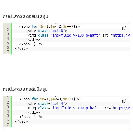
กรณีแสดง 2 ตอลัมน์ 2 รูป
<div 
class
=
"row no-gutters"
>
1
<?php 
for
(
$m
=1;
$m
<=2;
$m
++){?>
2
<div 
class
=
"col-6"
>
3
<img 
class
=
"img-fluid w-100 p-haft"
src=
"
https://w
4
</div>
5
<?php  } ?>        
6
</div>
7
กรณีแสดง 3 คอลัมน์ 3 รูป
<div 
class
=
"row no-gutters"
>
1
<?php 
for
(
$m
=1;
$m
<=3;
$m
++){?>
2
<div 
class
=
"col-4"
>
3
<img 
class
=
"img-fluid w-100 p-haft"
src=
"
https://w
4
</div>
5
<?php  } ?>        
6
</div>
7