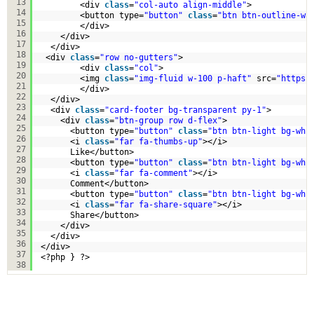
13
<div 
class
=
"col-auto align-middle"
>
14
<button type=
"button"
class
=
"btn btn-outline-wa
15
</div>           
16
</div>
17
</div>
18
<div 
class
=
"row no-gutters"
>
19
<div 
class
=
"col"
>
20
<img 
class
=
"img-fluid w-100 p-haft"
src=
"
https:
21
</div> 
22
</div>  
23
<div 
class
=
"card-footer bg-transparent py-1"
>
24
<div 
class
=
"btn-group row d-flex"
>
25
<button type=
"button"
class
=
"btn btn-light bg-whi
26
<i 
class
=
"far fa-thumbs-up"
></i>
27
Like</button>
28
<button type=
"button"
class
=
"btn btn-light bg-whi
29
<i 
class
=
"far fa-comment"
></i>
30
Comment</button>
31
<button type=
"button"
class
=
"btn btn-light bg-whi
32
<i 
class
=
"far fa-share-square"
></i>
33
Share</button>
34
</div>
35
</div>
36
</div>
37
<?php } ?>
38