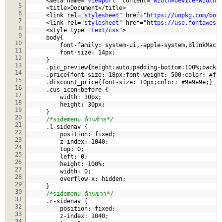
<meta name=
"viewport"
content=
"width=device-width,
5
<title>Document</title> 
6
<link rel=
"stylesheet"
href=
"
https://unpkg.com/boo
7
<link rel=
"stylesheet"
href=
"
https://use.fontaweso
8
<style type=
"text/css"
>
9
body{
10
font-family: system-ui,-apple-system,BlinkMacS
11
font-size: 14px;
12
}
13
.pic_preview{height:auto;padding-bottom:100%;backg
14
.price{font-size: 18px;font-weight: 500;color: #f5
15
.discount_price{font-size: 10px;color: #9e9e9e;}
16
.cus-icon:before {
17
width: 30px;
18
height: 30px;
19
}   
20
/*sidemenu ด้านซ้าย*/
21
.l-sidenav {
22
position: fixed; 
23
z-index: 1040; 
24
top: 0; 
25
left: 0;    
26
height: 100%; 
27
width: 0; 
28
overflow-x: hidden; 
29
}   
30
/*sidemenu ด้านขวา*/
31
.r-sidenav {
32
position: fixed; 
33
z-index: 1040; 
34