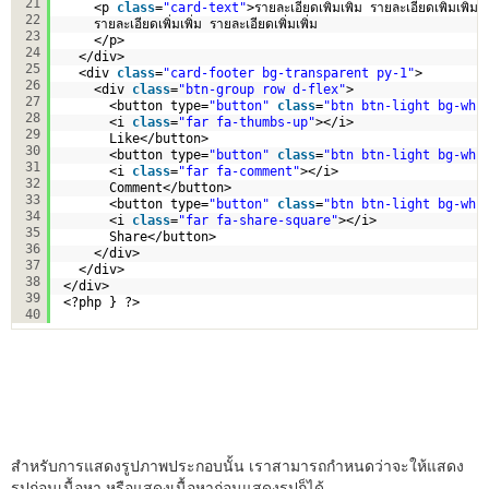
21
<p 
class
=
"card-text"
>รายละเอียดเพิ่มเพิ่ม รายละเอียดเพิ่มเพิ่ม
22
รายละเอียดเพิ่มเพิ่ม รายละเอียดเพิ่มเพิ่ม
23
</p>
24
</div>  
25
<div 
class
=
"card-footer bg-transparent py-1"
>
26
<div 
class
=
"btn-group row d-flex"
>
27
<button type=
"button"
class
=
"btn btn-light bg-whi
28
<i 
class
=
"far fa-thumbs-up"
></i>
29
Like</button>
30
<button type=
"button"
class
=
"btn btn-light bg-whi
31
<i 
class
=
"far fa-comment"
></i>
32
Comment</button>
33
<button type=
"button"
class
=
"btn btn-light bg-whi
34
<i 
class
=
"far fa-share-square"
></i>
35
Share</button>
36
</div>
37
</div>
38
</div>
39
<?php } ?>
40
สำหรับการแสดงรูปภาพประกอบนั้น เราสามารถกำหนดว่าจะให้แสดง
รูปก่อนเนื้อหา หรือแสดงเนื้อหาก่อนแสดงรูปก็ได้