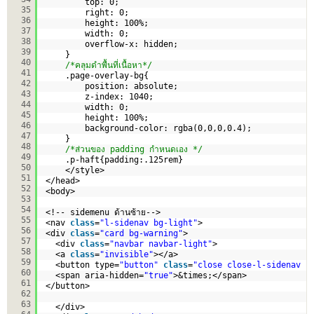
top: 0; 
35
right: 0;   
36
height: 100%; 
37
width: 0; 
38
overflow-x: hidden; 
39
}   
40
/*คลุมดำพื้นที่เนื้อหา*/
41
.page-overlay-bg{
42
position: absolute;
43
z-index: 1040;
44
width: 0;
45
height: 100%;
46
background-color: rgba(0,0,0,0.4);  
47
}   
48
/*ส่วนของ padding กำหนดเอง */
49
.p-haft{padding:.125rem}
50
</style>
51
</head>
52
<body>
53
54
<!-- sidemenu ด้านซ้าย-->
55
<nav 
class
=
"l-sidenav bg-light"
>
56
<div 
class
=
"card bg-warning"
>
57
<div 
class
=
"navbar navbar-light"
>
58
<a 
class
=
"invisible"
></a>
59
<button type=
"button"
class
=
"close close-l-sidenav b
60
<span aria-hidden=
"true"
>&times;</span>
61
</button>
62
63
</div>