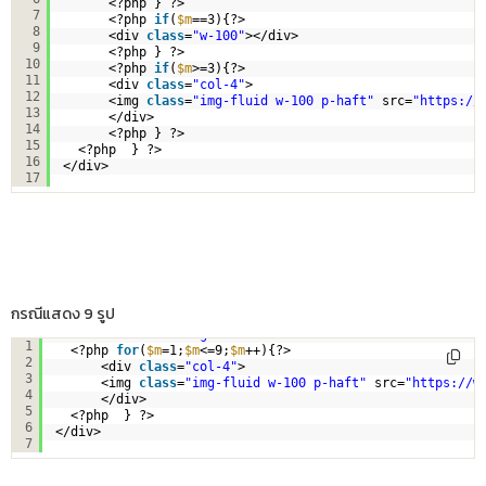
<?php } ?>
7
<?php 
if
(
$m
==3){?>
8
<div 
class
=
"w-100"
></div> 
9
<?php } ?>
10
<?php 
if
(
$m
>=3){?>
11
<div 
class
=
"col-4"
>
12
<img 
class
=
"img-fluid w-100 p-haft"
src=
"
https://
13
</div>              
14
<?php } ?>
15
<?php  } ?>        
16
</div>
17
กรณีแสดง 9 รูป
<div 
class
=
"row no-gutters"
>
1
<?php 
for
(
$m
=1;
$m
<=9;
$m
++){?>
2
<div 
class
=
"col-4"
>
3
<img 
class
=
"img-fluid w-100 p-haft"
src=
"
https://w
4
</div>
5
<?php  } ?>        
6
</div>
7