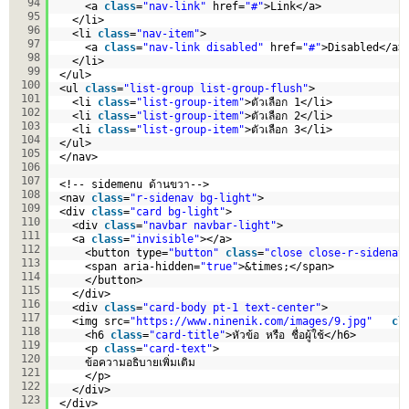
94
<a 
class
=
"nav-link"
href=
"#"
>Link</a>
95
</li>
96
<li 
class
=
"nav-item"
>
97
<a 
class
=
"nav-link disabled"
href=
"#"
>Disabled</a>
98
</li>
99
</ul>
100
<ul 
class
=
"list-group list-group-flush"
>
101
<li 
class
=
"list-group-item"
>ตัวเลือก 1</li>
102
<li 
class
=
"list-group-item"
>ตัวเลือก 2</li>
103
<li 
class
=
"list-group-item"
>ตัวเลือก 3</li>
104
</ul>
105
</nav>
106
107
<!-- sidemenu ด้านขวา-->
108
<nav 
class
=
"r-sidenav bg-light"
>
109
<div 
class
=
"card bg-light"
>
110
<div 
class
=
"navbar navbar-light"
>
111
<a 
class
=
"invisible"
></a>
112
<button type=
"button"
class
=
"close close-r-sidenav
113
<span aria-hidden=
"true"
>&times;</span>
114
</button>    
115
</div>
116
<div 
class
=
"card-body pt-1 text-center"
>
117
<img src=
"
https://www.ninenik.com/images/9.jpg
"
cl
118
<h6 
class
=
"card-title"
>หัวข้อ หรือ ชื่อผู้ใช้</h6>
119
<p 
class
=
"card-text"
>
120
ข้อความอธิบายเพิ่มเติม
121
</p>
122
</div>
123
</div>