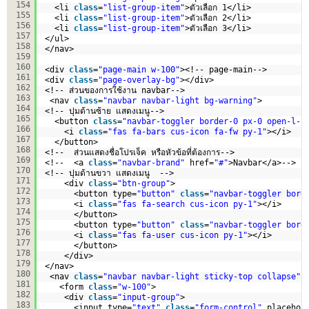
154
<li 
class
=
"list-group-item"
>ตัวเลือก 1</li>
155
<li 
class
=
"list-group-item"
>ตัวเลือก 2</li>
156
<li 
class
=
"list-group-item"
>ตัวเลือก 3</li>
157
</ul>
158
</nav>
159
160
<div 
class
=
"page-main w-100"
><!-- page-main-->
161
<div 
class
=
"page-overlay-bg"
></div>
162
<!-- ส่วนของการใช้งาน navbar-->
163
<nav 
class
=
"navbar navbar-light bg-warning"
>
164
<!-- ปุมด้านซ้าย แสดงเมนู-->
165
<button 
class
=
"navbar-toggler border-0 px-0 open-l-s
166
<i 
class
=
"fas fa-bars cus-icon fa-fw py-1"
></i>
167
</button> 
168
<!--  ส่วนแสดงชื่อโปรเจ็ค หรือหัวข้อที่ต้องการ-->
169
<!--  <a 
class
=
"navbar-brand"
href=
"#"
>Navbar</a>-->
170
<!-- ปุมด้านขวา แสดงเมนู  -->
171
<div 
class
=
"btn-group"
>
172
<button type=
"button"
class
=
"navbar-toggler bord
173
<i 
class
=
"fas fa-search cus-icon py-1"
></i>
174
</button>
175
<button type=
"button"
class
=
"navbar-toggler bord
176
<i 
class
=
"fas fa-user cus-icon py-1"
></i>
177
</button>
178
</div>  
179
</nav>
180
<nav 
class
=
"navbar navbar-light sticky-top collapse"
181
<form 
class
=
"w-100"
>
182
<div 
class
=
"input-group"
>
183
<input type=
"text"
class
=
"form-control"
placehol