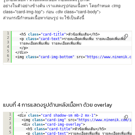
อย่างในตัวอย่างข้างต้น เราแสดงรูปก่อนเนื้อหา โดยกำหนด <img
class="card-img-top"> ก่อน <div class="card-body">
ส่วนกรณีกำหนดเนื้อหาก่อนรูป จะใช้เป็นดังนี้
<div 
class
=
"card-body"
>
1
<h5 
class
=
"card-title"
>หัวข้อเพิ่มเติม</h5>
2
<p 
class
=
"card-text"
>รายละเอียดเพิ่มเพิ่ม รายละเอียดเพิ่มเพิ่ม
3
รายละเอียดเพิ่มเพิ่ม รายละเอียดเพิ่มเพิ่ม
4
</p>
5
</div>  
6
<img 
class
=
"card-img-bottom"
src=
"
https://www.ninenik.co
7
แบบที่ 4 การแสดงรูปด้านหลังเนื้อหา ด้วย overlay
<?php 
for
(
$i
=1;
$i
<=5;
$i
++){?>
1
<div 
class
=
"card shadow-sm mb-2 mx-1"
>
2
<img 
class
=
"card-img"
src=
"
https://www.ninenik.com/im
3
<div 
class
=
"card-img-overlay"
>
4
<h5 
class
=
"card-title"
>หัวข้อเพิ่มเติม</h5>
5
<p 
class
=
"card-text"
>รายละเอียดเพิ่มเพิ่ม รายละเอียดเพิ่มเพิ่ม