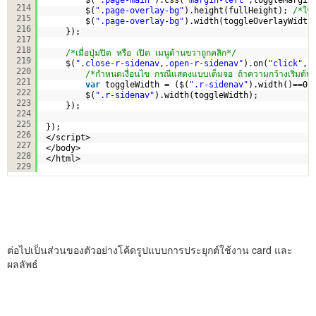
214
$(
".page-overlay-bg"
).height(fullHeight); 
/*ให้ค
215
$(
".page-overlay-bg"
).width(toggleOverlayWidth
216
});
217
218
/*เมื่อปุ่มปิด หรือ เปิด เมนูด้านขวาถูกคลิก*/
219
$(
".close-r-sidenav,.open-r-sidenav"
).on(
"click"
,
f
220
/*กำหนดเงื่อนไข กรณีแสดงแบบเต็มจอ ถ้าความกว้างเริ่มต้
221
var
toggleWidth = ($(
".r-sidenav"
).width()==0)
222
$(
".r-sidenav"
).width(toggleWidth);
223
}); 
224
225
});
226
</script>
227
</body>
228
</html>
229
ต่อไปเป็นส่วนของตัวอย่างโค้ดรูปแบบการประยุกต์ใช้งาน card และ
ผลลัพธ์