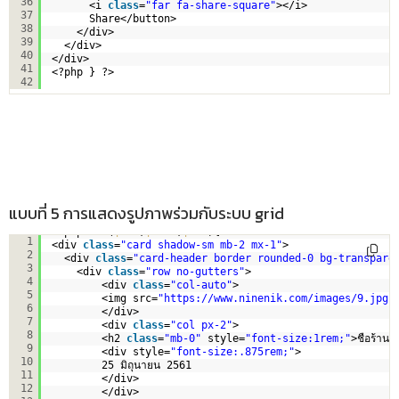
36
<i 
class
=
"far fa-share-square"
></i>
37
Share</button>
38
</div>
39
</div>
40
</div>
41
<?php } ?>
42
แบบที่ 5 การแสดงรูปภาพร่วมกับระบบ grid
<?php 
for
(
$i
=1;
$i
<=5;
$i
++){?>
1
<div 
class
=
"card shadow-sm mb-2 mx-1"
>
2
<div 
class
=
"card-header border rounded-0 bg-transpare
3
<div 
class
=
"row no-gutters"
>
4
<div 
class
=
"col-auto"
>
5
<img src=
"
https://www.ninenik.com/images/9.jpg
"
6
</div>
7
<div 
class
=
"col px-2"
>
8
<h2 
class
=
"mb-0"
style=
"font-size:1rem;"
>ชือร้าน ช
9
<div style=
"font-size:.875rem;"
>
10
25 มิถุนายน 2561
11
</div>
12
</div>