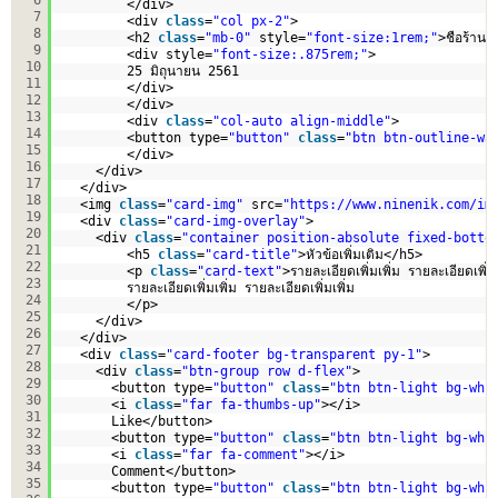
</div>
7
<div 
class
=
"col px-2"
>
8
<h2 
class
=
"mb-0"
style=
"font-size:1rem;"
>ชือร้าน ช
9
<div style=
"font-size:.875rem;"
>
10
25 มิถุนายน 2561
11
</div>
12
</div>
13
<div 
class
=
"col-auto align-middle"
>
14
<button type=
"button"
class
=
"btn btn-outline-wa
15
</div>           
16
</div>
17
</div>
18
<img 
class
=
"card-img"
src=
"
https://www.ninenik.com/im
19
<div 
class
=
"card-img-overlay"
>
20
<div 
class
=
"container position-absolute fixed-botto
21
<h5 
class
=
"card-title"
>หัวข้อเพิ่มเติม</h5>
22
<p 
class
=
"card-text"
>รายละเอียดเพิ่มเพิ่ม รายละเอียดเพิ่มเ
23
รายละเอียดเพิ่มเพิ่ม รายละเอียดเพิ่มเพิ่ม
24
</p>
25
</div>
26
</div>  
27
<div 
class
=
"card-footer bg-transparent py-1"
>
28
<div 
class
=
"btn-group row d-flex"
>
29
<button type=
"button"
class
=
"btn btn-light bg-whi
30
<i 
class
=
"far fa-thumbs-up"
></i>
31
Like</button>
32
<button type=
"button"
class
=
"btn btn-light bg-whi
33
<i 
class
=
"far fa-comment"
></i>
34
Comment</button>
35
<button type=
"button"
class
=
"btn btn-light bg-whi