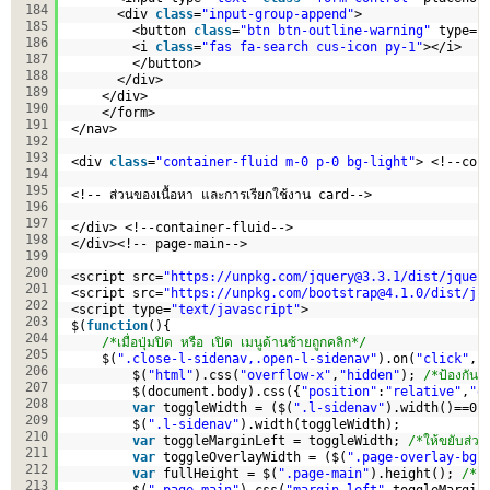
184
<div 
class
=
"input-group-append"
>
185
<button 
class
=
"btn btn-outline-warning"
type=
"
186
<i 
class
=
"fas fa-search cus-icon py-1"
></i>
187
</button>
188
</div>
189
</div>      
190
</form>
191
</nav>
192
193
<div 
class
=
"container-fluid m-0 p-0 bg-light"
> <!--con
194
195
<!-- ส่วนของเนื้อหา และการเรียกใช้งาน card-->
196
197
</div> <!--container-fluid-->
198
</div><!-- page-main-->
199
200
<script src=
"
https://unpkg.com/jquery@3.3.1/dist/jquer
201
<script src=
"
https://unpkg.com/bootstrap@4.1.0/dist/js
202
<script type=
"text/javascript"
>
203
$(
function
(){
204
/*เมื่อปุ่มปิด หรือ เปิด เมนูด้านซ้ายถูกคลิก*/
205
$(
".close-l-sidenav,.open-l-sidenav"
).on(
"click"
,
f
206
$(
"html"
).css(
"overflow-x"
,
"hidden"
); 
/*ป้องกัน
207
$(document.body).css({
"position"
:
"relative"
,
"o
208
var
toggleWidth = ($(
".l-sidenav"
).width()==0)
209
$(
".l-sidenav"
).width(toggleWidth);     
210
var
toggleMarginLeft = toggleWidth; 
/*ให้ขยับส่ว
211
var
toggleOverlayWidth = ($(
".page-overlay-bg"
212
var
fullHeight = $(
".page-main"
).height(); 
/* ค
213
$(
".page-main"
).css(
"margin-left"
,toggleMargin