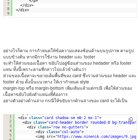
</p>
7
</div>
8
</div>
9
อย่างไรก็ตาม การกำหนดให้ข้อความแสดงซ้อนด้านบนรูปภาพ ตามรูป
แบบข้างต้น หากมีการใช้งาน header และ footer
จะทำให้ส่วนของเนื้อหา ขยับไปอยู่ซ้อนส่วนของ hedader หรือ footer
แทน ทั้งนี้เพราะตามที่กล่าวไปแล้วข้างต้นว่า
ส่วนของเนื้อหาจะขยายเต็มพื้นที่ของ card ซึ่งรวมส่วนของ header และ
footer ด้วย ดั้งนั้นแนวทาง ให้เรากำหนด style
margin-top หรือ margin-bottom เพิ่มเติมแล้วแต่กรณี เพื่อให้ส่วนของ
เนื้อหาขยับไปยังตำแหน่งที่้ต้องการ
อย่างตัวอย่างด้านล่าง กรณีให้ขยับจากด้านล่างของ card จะได้เป็น
<?php 
for
(
$i
=1;
$i
<=5;
$i
++){?>
1
<div 
class
=
"card shadow-sm mb-2 mx-1"
>
2
<div 
class
=
"card-header border rounded-0 bg-transpare
3
<div 
class
=
"row no-gutters"
>
4
<div 
class
=
"col-auto"
>
5
<img src=
"
https://www.ninenik.com/images/9.jpg
"
6