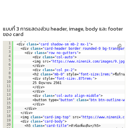
แบบที่ 3 การแสดงส่วน header, image, body และ footer
ของ card
<?php 
for
(
$i
=1;
$i
<=5;
$i
++){?>
1
<div 
class
=
"card shadow-sm mb-2 mx-1"
>
2
<div 
class
=
"card-header border rounded-0 bg-transpare
3
<div 
class
=
"row no-gutters"
>
4
<div 
class
=
"col-auto"
>
5
<img src=
"
https://www.ninenik.com/images/9.jpg
"
6
</div>
7
<div 
class
=
"col px-2"
>
8
<h2 
class
=
"mb-0"
style=
"font-size:1rem;"
>ชือร้าน ช
9
<div style=
"font-size:.875rem;"
>
10
25 มิถุนายน 2561
11
</div>
12
</div>
13
<div 
class
=
"col-auto align-middle"
>
14
<button type=
"button"
class
=
"btn btn-outline-wa
15
</div>           
16
</div>
17
</div>
18
<img 
class
=
"card-img-top"
src=
"
https://www.ninenik.co
19
<div 
class
=
"card-body"
>
20
<h5 
class
=
"card-title"
>หัวข้อเพิ่มเติม</h5>