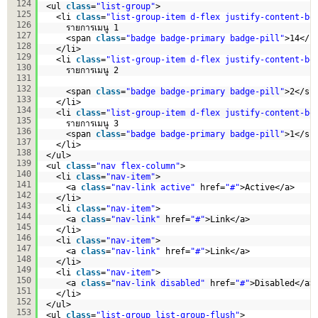
124
<ul 
class
=
"list-group"
>
125
<li 
class
=
"list-group-item d-flex justify-content-be
126
รายการเมนู 1
127
<span 
class
=
"badge badge-primary badge-pill"
>14</s
128
</li>
129
<li 
class
=
"list-group-item d-flex justify-content-be
130
รายการเมนู 2
131
132
<span 
class
=
"badge badge-primary badge-pill"
>2</sp
133
</li>
134
<li 
class
=
"list-group-item d-flex justify-content-be
135
รายการเมนู 3
136
<span 
class
=
"badge badge-primary badge-pill"
>1</sp
137
</li>
138
</ul>
139
<ul 
class
=
"nav flex-column"
>
140
<li 
class
=
"nav-item"
>
141
<a 
class
=
"nav-link active"
href=
"#"
>Active</a>
142
</li>
143
<li 
class
=
"nav-item"
>
144
<a 
class
=
"nav-link"
href=
"#"
>Link</a>
145
</li>
146
<li 
class
=
"nav-item"
>
147
<a 
class
=
"nav-link"
href=
"#"
>Link</a>
148
</li>
149
<li 
class
=
"nav-item"
>
150
<a 
class
=
"nav-link disabled"
href=
"#"
>Disabled</a>
151
</li>
152
</ul>
153
<ul 
class
=
"list-group list-group-flush"
>