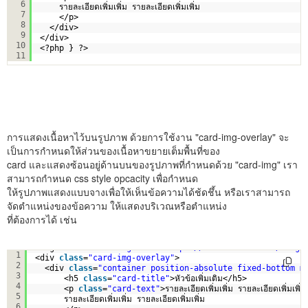
6
รายละเอียดเพิ่มเพิ่ม รายละเอียดเพิ่มเพิ่ม
7
</p>
8
</div>  
9
</div>
10
<?php } ?>
11
การแสดงเนื้อหาไว้บนรูปภาพ ด้วยการใช้งาน "card-img-overlay" จะ
เป็นการกำหนดให้ส่วนของเนื้อหาขยายเต็มพื้นที่ของ
card และแสดงซ้อนอยู่ด้านบนของรูปภาพที่กำหนดด้วย "card-img" เรา
สามารถกำหนด css style opcacity เพื่อกำหนด
ให้รูปภาพแสดงแบบจางเพื่อให้เห็นข้อความได้ช้ดชึ้น หรือเราสามารถ
จัดตำแหน่งของข้อความ ให้แสดงบริเวณหรือตำแหน่ง
ที่ต้องการได้ เช่น
<img 
class
=
"card-img"
src=
"
https://www.ninenik.com/image
1
<div 
class
=
"card-img-overlay"
>
2
<div 
class
=
"container position-absolute fixed-bottom m
3
<h5 
class
=
"card-title"
>หัวข้อเพิ่มเติม</h5>
4
<p 
class
=
"card-text"
>รายละเอียดเพิ่มเพิ่ม รายละเอียดเพิ่มเพิ่ม
5
รายละเอียดเพิ่มเพิ่ม รายละเอียดเพิ่มเพิ่ม
6