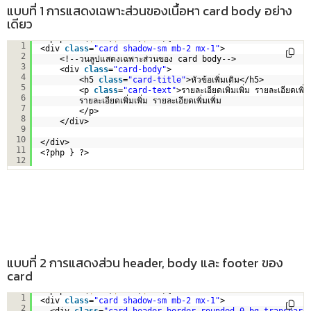
แบบที่ 1 การแสดงเฉพาะส่วนของเนื้อหา card body อย่าง
เดียว
<?php 
for
(
$i
=1;
$i
<=5;
$i
++){?>
1
<div 
class
=
"card shadow-sm mb-2 mx-1"
>
2
<!--วนลูปแสดงเฉพาะส่วนของ card body-->
3
<div 
class
=
"card-body"
>
4
<h5 
class
=
"card-title"
>หัวข้อเพิ่มเติม</h5>
5
<p 
class
=
"card-text"
>รายละเอียดเพิ่มเพิ่ม รายละเอียดเพิ่มเ
6
รายละเอียดเพิ่มเพิ่ม รายละเอียดเพิ่มเพิ่ม
7
</p>
8
</div>  
9
10
</div>
11
<?php } ?>
12
แบบที่ 2 การแสดงส่วน header, body และ footer ของ
card
<?php 
for
(
$i
=1;
$i
<=5;
$i
++){?>
1
<div 
class
=
"card shadow-sm mb-2 mx-1"
>
2
<div 
class
=
"card-header border rounded-0 bg-transpare