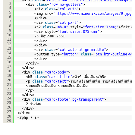
3
<div 
class
=
"row no-gutters"
>
4
<div 
class
=
"col-auto"
>
5
<img src=
"
https://www.ninenik.com/images/9.jpg
"
6
</div>
7
<div 
class
=
"col px-2"
>
8
<h2 
class
=
"mb-0"
style=
"font-size:1rem;"
>ชือร้าน ช
9
<div style=
"font-size:.875rem;"
>
10
25 มิถุนายน 2561
11
</div>
12
</div>
13
<div 
class
=
"col-auto align-middle"
>
14
<button type=
"button"
class
=
"btn btn-outline-wa
15
</div>           
16
</div>
17
</div>
18
<div 
class
=
"card-body"
>
19
<h5 
class
=
"card-title"
>หัวข้อเพิ่มเติม</h5>
20
<p 
class
=
"card-text"
>รายละเอียดเพิ่มเพิ่ม รายละเอียดเพิ่มเพิ่ม
21
รายละเอียดเพิ่มเพิ่ม รายละเอียดเพิ่มเพิ่ม
22
</p>
23
</div>  
24
<div 
class
=
"card-footer bg-transparent"
>
25
2 วันก่อน
26
</div>
27
</div>
28
<?php } ?>
29