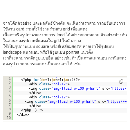
จากโค้ดตัวอย่าง และผลลัพธ์ข้างต้น จะเห็นว่าเราสามารถปรับแต่งการ
ใช้งาน card รวมทั้งใช้งานร่วมกับ grid เพื่อแสดง
เนื้อหาหรือรูปภาพของรายการ feed ได้อย่างหลากหลาย ตัวอย่างข้างต้น
ในส่วนของรูปภาพที่แสดงใน grid ในตัวอย่าง
ใช้เป็นรูปภาพแบบ square หรือสี่เหลี่ยมจัตุรัส หากเราใช้รูปแบบ
landscape แนวนอน หรือใช้รูปแบบ portrait แนวตั้ง
เราก็จะสามารถจัดรูปแบบอื่น อย่างเช่น ถ้าเป็นภาพแนวนอน กรณีแสดง
สองรูป เราสามารถแสดงเป็นสองแถวได้ เช่น
<div 
class
=
"row no-gutters"
>
1
<?php 
for
(
$m
=1;
$m
<=1;
$m
++){?>
2
<div 
class
=
"col-12"
>
3
<img 
class
=
"img-fluid w-100 p-haft"
src=
"
https://
4
</div>
5
<div 
class
=
"col-12"
>
6
<img 
class
=
"img-fluid w-100 p-haft"
src=
"
https://ww
7
</div>        
8
<?php  } ?>        
9
</div>
10