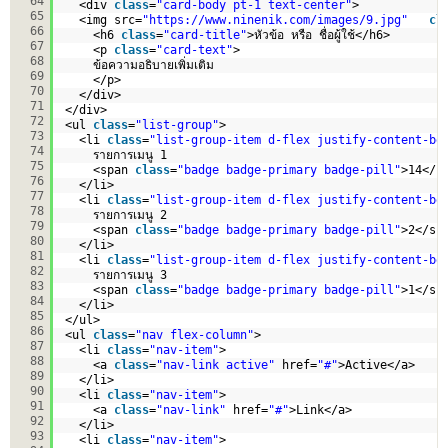
64
<div 
class
=
"card-body pt-1 text-center"
>
65
<img src=
"
https://www.ninenik.com/images/9.jpg
"
cl
66
<h6 
class
=
"card-title"
>หัวข้อ หรือ ชื่อผู้ใช้</h6>
67
<p 
class
=
"card-text"
>
68
ข้อความอธิบายเพิ่มเติม
69
</p>
70
</div>
71
</div>
72
<ul 
class
=
"list-group"
>
73
<li 
class
=
"list-group-item d-flex justify-content-be
74
รายการเมนู 1
75
<span 
class
=
"badge badge-primary badge-pill"
>14</s
76
</li>
77
<li 
class
=
"list-group-item d-flex justify-content-be
78
รายการเมนู 2
79
<span 
class
=
"badge badge-primary badge-pill"
>2</sp
80
</li>
81
<li 
class
=
"list-group-item d-flex justify-content-be
82
รายการเมนู 3
83
<span 
class
=
"badge badge-primary badge-pill"
>1</sp
84
</li>
85
</ul>
86
<ul 
class
=
"nav flex-column"
>
87
<li 
class
=
"nav-item"
>
88
<a 
class
=
"nav-link active"
href=
"#"
>Active</a>
89
</li>
90
<li 
class
=
"nav-item"
>
91
<a 
class
=
"nav-link"
href=
"#"
>Link</a>
92
</li>
93
<li 
class
=
"nav-item"
>