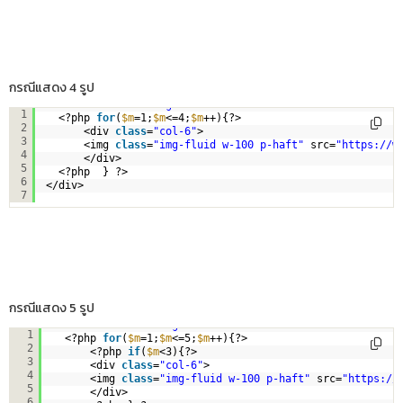
กรณีแสดง 4 รูป
<div 
class
=
"row no-gutters"
>
1
<?php 
for
(
$m
=1;
$m
<=4;
$m
++){?>
2
<div 
class
=
"col-6"
>
3
<img 
class
=
"img-fluid w-100 p-haft"
src=
"
https://w
4
</div>
5
<?php  } ?>        
6
</div>
7
กรณีแสดง 5 รูป
<div 
class
=
"row no-gutters"
>
1
<?php 
for
(
$m
=1;
$m
<=5;
$m
++){?>
2
<?php 
if
(
$m
<3){?>
3
<div 
class
=
"col-6"
>
4
<img 
class
=
"img-fluid w-100 p-haft"
src=
"
https://
5
</div>
6