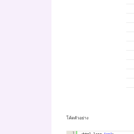
โค้ดตัวอย่าง
<!DOCTYPE html>
1