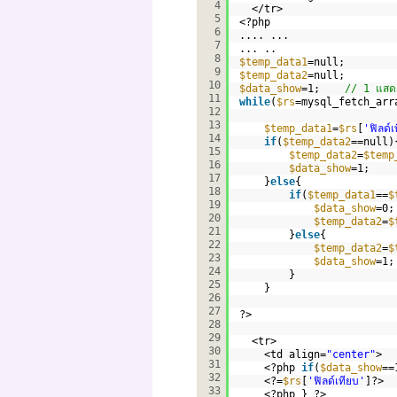
4
</tr>  
5
<?php   
6
.... ...  
7
... ..      
8
$temp_data1
=null;  
9
$temp_data2
=null;  
10
$data_show
=1;    
// 1 แสด
11
while
(
$rs
=mysql_fetch_arr
12
13
$temp_data1
=
$rs
[
'ฟิลด์เ
14
if
(
$temp_data2
==null)
15
$temp_data2
=
$temp
16
$data_show
=1;    
17
}
else
{  
18
if
(
$temp_data1
==
$
19
$data_show
=0;
20
$temp_data2
=
$
21
}
else
{
22
$temp_data2
=
$
23
$data_show
=1;
24
}
25
}     
26
27
?>    
28
29
<tr>  
30
<td align=
"center"
>  
31
<?php 
if
(
$data_show
==
32
<?=
$rs
[
'ฟิลด์เทียบ'
]?>  
33
<?php } ?>  