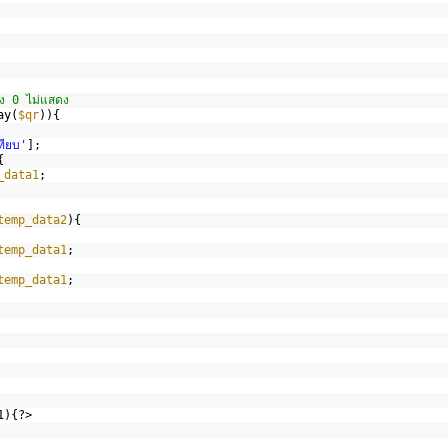
ง 0 ไม่แสดง  
ay(
$qr
)){  
ทียบ'
];  
{  
_data1
;  
 
temp_data2
){  
   
temp_data1
;  
temp_data1
;  
               
1){?>  