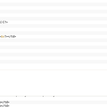
1){?>
=
$v
?></td>
=
"0"
cellspacing=
"00"
cellpadding=
"0"
>  
p</td>  
b</td>  