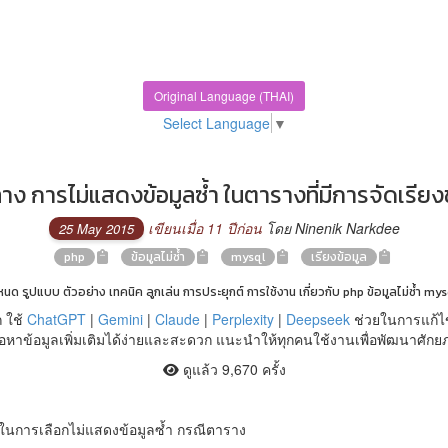
Original Language (THAI)
Select Language
▼
าง การไม่แสดงข้อมูลซ้ำ ในตารางที่มีการจัดเรียงข
เขียนเมื่อ 11 ปีก่อน
โดย Ninenik Narkdee
25 May 2015
php
ข้อมูลไม่ซ้ำ
mysql
เรียงข้อมูล
หนด รูปแบบ ตัวอย่าง เทคนิค ลูกเล่น การประยุกต์ การใช้งาน เกี่ยวกับ php ข้อมูลไม่ซ้ำ mys
 ใช้
ChatGPT
|
Gemini
|
Claude
|
Perplexity
|
Deepseek
ช่วยในการแก้ไ
หาข้อมูลเพิ่มเติมได้ง่ายและสะดวก แนะนำให้ทุกคนใช้งานเพื่อพัฒนาศัก
ดูแล้ว 9,670 ครั้ง
างในการเลือกไม่แสดงข้อมูลซ้ำ กรณีตาราง