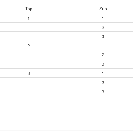
Top
Sub
1
1
2
3
2
1
2
3
3
1
2
3