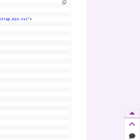
strap.min.css
"
>