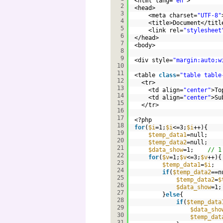
<html lang=
"en"
>
2
<head>
3
<meta charset=
"UTF-8"
4
<title>Document</titl
5
<link rel=
"stylesheet
6
</head>
7
<body>
8
9
<div style=
"margin:auto;w
10
11
<table 
class
=
"table table
12
<tr>
13
<td align=
"center"
>To
14
<td align=
"center"
>Su
15
</tr>
16
17
<?php 
18
for
(
$i
=1;
$i
<=3;
$i
++){
19
$temp_data1
=null;
20
$temp_data2
=null;
21
$data_show
=1;    
// 1
22
for
(
$v
=1;
$v
<=3;
$v
++){
23
$temp_data1
=
$i
;
24
if
(
$temp_data2
==n
25
$temp_data2
=
$
26
$data_show
=1;
27
}
else
{
28
if
(
$temp_data
29
$data_sho
30
$temp_dat
31