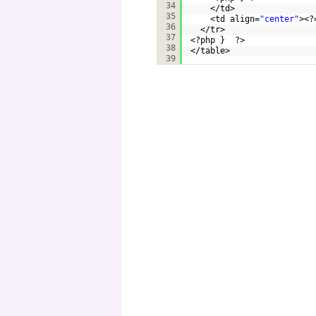
34
</td>  
35
<td align=
"center"
><?
36
</tr>  
37
<?php }  ?>  
38
</table>
39