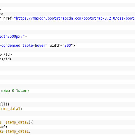
>
e>
"
href=
"
https://maxcdn.bootstrapcdn.com/bootstrap/3.2.0/css/boot
idth:500px;"
>
-condensed table-hover"
width=
"300"
>
p</td>
b</td>
 แสดง 0 ไม่แสดง
ull){
temp_data1
;
   
1
==
$temp_data2
){
w
=0; 
a2
=
$temp_data1
;