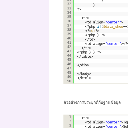
}
32
}   
33
?>  
34
35
<tr>
36
<td align=
"center"
>
37
<?php 
if
(
$data_show
==
38
<?=
$i
?>
39
<?php } ?>
40
</td>
41
<td align=
"center"
><?
42
</tr>
43
<?php } } ?>
44
</table>    
45
46
</div>    
47
48
</body>
49
</html>
50
ตัวอย่างการประยุกต์กับฐานข้อมูล
<table width=
"300"
border
1
<tr>  
2
<td align=
"center"
>To
3
<td align=
"center"
>Su