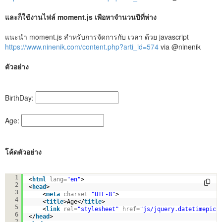
และก็ใช้งานไฟล์ moment.js เพือหาจำนวนปีที่ห่าง
แนะนำ moment.js สำหรับการจัดการกับ เวลา ด้วย javascript
https://www.ninenik.com/content.php?arti_id=574
via @ninenik
ตัวอย่าง
BirthDay:
Age:
โค้ดตัวอย่าง
<!DOCTYPE html>
1
<
html
lang
=
"en"
>
2
<
head
>
3
<
meta
charset
=
"UTF-8"
>
4
<
title
>Age</
title
>
5
<
link
rel
=
"stylesheet"
href
=
"js/jquery.datetimepick
6
</
head
>
7