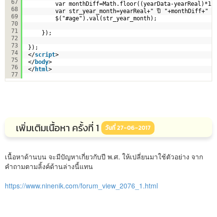
67
var monthDiff=Math.floor((yearData-yearReal)*12)
68
var str_year_month=yearReal+" ปี "+monthDiff+" เดือ
69
$("#age").val(str_year_month);  
70
71
});  
72
73
});
74
</
script
>    
75
</
body
>
76
</
html
>
77
เพิ่มเติมเนื้อหา ครั้งที่ 1
วันที่ 27-06-2017
เนื้อหาด้านบน จะมีปัญหาเกี่ยวกับปี พ.ศ. ให้เปลี่ยนมาใช้ตัวอย่าง จาก
คำถามตามลิ้งค์ด้านล่างนี้แทน
https://www.ninenik.com/forum_view_2076_1.html