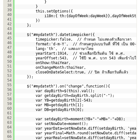
37
}  
38
}              
39
this.setOptions({  
40
i18n:{ th:{dayOfWeek:dayWeek}},dayOfWeekSta
41
})                
42
};
43
44
$("#mydateth").datetimepicker({
45
timepicker:false,  // กำหนด ไม่แสดงตัวเลือกเวลา  
46
format:'d-m-Y',  // กำหนดรูปแบบวันที่ ที่ใช้ เป็น 00-
47
lang:'th',  // แสดงภาษาไทย  
48
yearStart:1914,  // ช่วงเลือกปีเริ่มต้น ใช้ ค.ศ.  
49
yearOffset:543,  // ใช้ปี พ.ศ. บวก 543 เพิ่มเข้าไปใน
50
onShow:thaiYear,
51
onChangeMonth:thaiYear,
52
closeOnDateSelect:true, // ปิด ถ้าเลือกวันที่แล้ว   
53
});   
54
55
$("#mydateth").on("change",function(){  
56
var dayBirth=$(this).val();  
57
var getdayBirth=dayBirth.split("-");  
58
var YB=getdayBirth[2]-543;  
59
var MB=getdayBirth[1];  
60
var DB=getdayBirth[0];  
61
62
var setdayBirth=moment(YB+"-"+MB+"-"+DB);    
63
var setNowDate=moment();  
64
var yearData=setNowDate.diff(setdayBirth, 'years'
65
var yearFinal=Math.round(setNowDate.diff(setdayB
66
var yearReal=setNowDate.diff(setdayBirth, 'years'