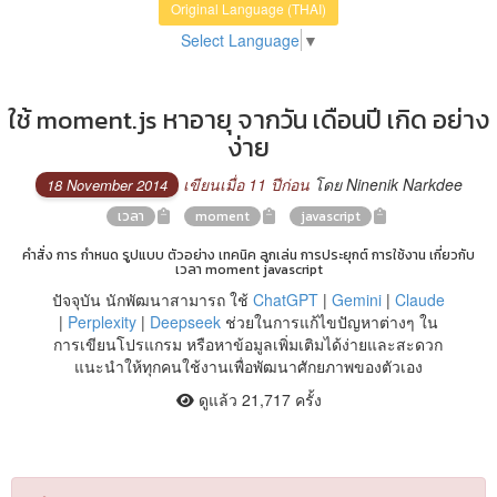
Original Language (THAI)
Select Language
▼
ใช้ moment.js หาอายุ จากวัน เดือนปี เกิด อย่าง
ง่าย
เขียนเมื่อ 11 ปีก่อน
โดย Ninenik Narkdee
18 November 2014
เวลา
moment
javascript
คำสั่ง การ กำหนด รูปแบบ ตัวอย่าง เทคนิค ลูกเล่น การประยุกต์ การใช้งาน เกี่ยวกับ
เวลา moment javascript
ปัจจุบัน นักพัฒนาสามารถ ใช้
ChatGPT
|
Gemini
|
Claude
|
Perplexity
|
Deepseek
ช่วยในการแก้ไขปัญหาต่างๆ ใน
การเขียนโปรแกรม หรือหาข้อมูลเพิ่มเติมได้ง่ายและสะดวก
แนะนำให้ทุกคนใช้งานเพื่อพัฒนาศักยภาพของตัวเอง
ดูแล้ว 21,717 ครั้ง