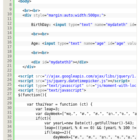
<
body
>
8
9
<
br
><
br
>
10
<
div
style
=
"margin:auto;width:500px;"
>
11
12
BirthDay: <
input
type
=
"text"
name
=
"mydateth"
id
=
"
13
14
<
br
><
br
>
15
16
Age: <
input
type
=
"text"
name
=
"age"
id
=
"age"
value
17
18
<
br
><
br
>
19
20
<
div
id
=
"mydateth3"
></
div
>
21
</
div
>  
22
23
<
script
src
=
"//ajax.googleapis.com/ajax/libs/jquery/1.8
24
<
script
src
=
"js/jquery.datetimepicker.js"
></
script
>
25
<
script
type
=
"text/javascript"
src
=
"js/moment-with-loca
26
<
script
type
=
"text/javascript"
>
27
$(function(){
28
29
var thaiYear = function (ct) {
30
var leap=3;  
31
var dayWeek=["พฤ.", "ศ.", "ส.", "อา.","จ.", "อ.
32
if(ct){  
33
var yearL=new Date(ct).getFullYear()-543;  
34
leap=(((yearL % 4 == 0) && (yearL % 100 != 
35
if(leap==2){  
36
dayWeek=["ศ.", "ส.", "อา.", "จ.","อ.", 