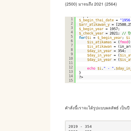
(2500) มาจนถึง 2021 (2564)
<?php
1
$_begin_thai_date
= 
"1956
2
$arr_atikawan_y
= [2500,2
3
$_begin_year
= 1957;
4
$_check_year
= 2021; 
// ปี
5
for
(
$i
= 
$_begin_year
; 
$i
6
$is_atikamas
= (
fmod
(
7
$is_atikawan
= (in_ar
8
$day_in_year
= 354;
9
$day_in_year
= (
$is_a
10
$day_in_year
= (
$is_a
11
12
echo
$i
.
" - "
.
$day_in
13
}
14
?>
15
คำสั่งนี้เราจะได้รูปแบบผลลัพธ์ เป็นปี
2019 - 354
