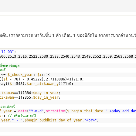
 1 เริ่มต้น เราก็สามารถ หาวันขึ้น 1 คำ เดือน 1 ของปีถัดไป จากการบวกจำนวนว
-12-03"
;
506,2513,2516,2522,2530,2533,2540,2543,2549,2552,2559,2563,2568,
ที่จะหาข้อมูล
่ละปี
<= 
$_check_year
; 
$i
++){
((
$i
- 78) - 0.45222),2.7118886)<1)?1:0;
ray((
$i
+543),
$arr_atikawan_y
))?1:0;
tikamas
==1)?384:
$day_in_year
;
tikawan
==1)?355:
$day_in_year
;
องแต่ละปี
f_year
= 
date
(
"Y-m-d"
,
strtotime
(
$_begin_thai_date
.
" +$day_add da
ar
; 
// เพิ่มวันแต่ละปี
_year
.
" - "
.
$begin_buddhist_day_of_year
.
"<br>"
;