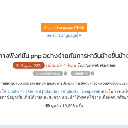
Original Language (THAI)
Select Language
▼
างฟังก์ชั่น php อย่างง่ายกับการหาวันข้างขึ้นข้
เขียนเมื่อ 4 ปีก่อน
โดย Ninenik Narkdee
21 August 2021
วันข้างขึ้นข้างแรม
ปฏิทินไทย
 กำหนด รูปแบบ ตัวอย่าง เทคนิค ลูกเล่น การประยุกต์ การใช้งาน เกี่ยวกับ วันข้างขึ้นข้างแร
 ใช้
ChatGPT
|
Gemini
|
Claude
|
Perplexity
|
Deepseek
ช่วยในการแก้ไ
หาข้อมูลเพิ่มเติมได้ง่ายและสะดวก แนะนำให้ทุกคนใช้งานเพื่อพัฒนาศัก
ดูแล้ว 10,208 ครั้ง