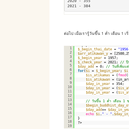
2020 - 355

2021 - 384
ต่อไป เมื่อเรารู้วันขึ้น 1 ค่ำ เดือน
<?php
1
$_begin_thai_date
= 
"1956
2
$arr_atikawan_y
= [2500,2
3
$_begin_year
= 1957;
4
$_check_year
= 2021; 
// ปี
5
$day_add
= 0; 
// วันที่เพิ่มแต
6
for
(
$i
= 
$_begin_year
; 
$i
7
$is_atikamas
= (
fmod
(
8
$is_atikawan
= (in_ar
9
$day_in_year
= 354;
10
$day_in_year
= (
$is_a
11
$day_in_year
= (
$is_a
12
13
// วันขึ้น 1 ค่ำ เดือน 1 ข
14
$begin_buddhist_day_o
15
$day_add
+= 
$day_in_ye
16
echo
$i
.
" - "
.
$day_in
17
}
18
?>
19