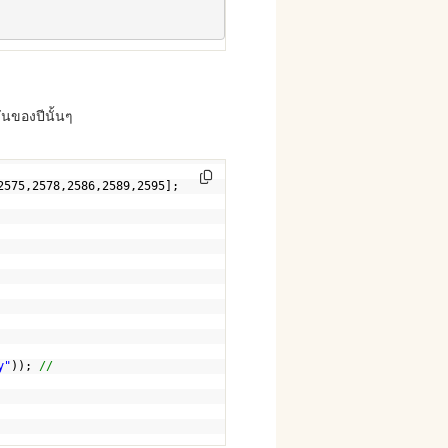
ันของปีนั้นๆ
2575,2578,2586,2589,2595];
y"
)); 
// 