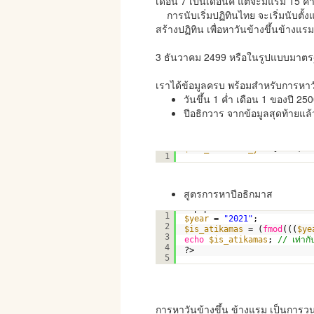
เดือน 7 เป็นเดือนคี่ แต่จะมีแรม 15 ค่ำ
การนับเริ่มปฏิทินไทย จะเริ่มนับตั้งแต
สร้างปฏิทิน เพื่อหาวันข้างขึ้นข้างแรม จ
3 ธันวาคม 2499 หรือในรูปแบบมาตร
เราได้ข้อมูลครบ พร้อมสำหรับการหาวั
วันขึ้น 1 ค่ำ เดือน 1 ของปี 2
ปีอธิกวาร จากข้อมูลสุดท้ายแล้
$arr_atikawan_y
= [2500,25
1
สูตรการหาปีอธิกมาส
<?php
1
$year
= 
"2021"
;
2
$is_atikamas
= (
fmod
(((
$ye
3
echo
$is_atikamas
; 
// เท่ากั
4
?>
5
การหาวันข้างขึ้น ข้างแรม เป็นการวนลู