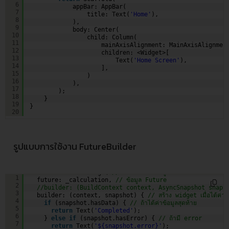
6
appBar: AppBar(
7
title: Text(
'Home'
),
8
),
9
body: Center(
10
child: Column(
11
mainAxisAlignment: MainAxisAlignmen
12
children: <Widget>[
13
Text(
'Home Screen'
),
14
],
15
)
16
),
17
);
18
}
19
}
20
รูปแบบการใช้งาน FutureBuilder
FutureBuilder<String>( 
// กำหนดชนิดข้อมูล
1
future: _calculation, 
// ข้อมูล Future
2
//builder: (BuildContext context, AsyncSnapshot snaps
3
builder: (context, snapshot) { 
// สร้าง widget เมื่อได้ค่า
4
if
(snapshot.hasData) { 
// ถ้าได้ค่าข้อมูลสุดท้าย
5
return
Text(
'Completed'
);
6
} 
else
if
(snapshot.hasError) { 
// ถ้ามี error
7
return
Text(
'${snapshot.error}'
);