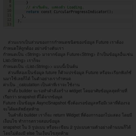
8
}
9
// ค่าเริ่มต้น, แสดงตัว Loading.
10
return
const CircularProgressIndicator();
11
},
12
),
13
ส่วนแรกเป็นส่วนของการกำหนดชนิดของข้อมูล Future เราต้อง
กำหนดให้ถูกต้อง อย่างข้างตันเรา
กำหนดเป็น <String> มาจากข้อมูล Future<String> ถ้าเป็นข้อมูลอื่นเช่น
List<String> เราก็จะ
กำหนดเป็น <List<String>> แบบนี้เป็นต้น
ส่วนที่สองเป็นข้อมูล future ก็ตัวแปรข้อมูล Future หรือจะเรียกฟังก์ชั่
นมาใช้เลยก็ได้ ในตัวอย่างเรากำหนด
ค่าเป็น _calculation เป็นค่าที่เราจะใช้งาน
คำสั่ง builder จะรอทำคำสั่งสร้าง widget โดยอาศัยข้อมูลสุดท้ายที่
เรียกว่า snapshot ที่ได้จากข้อมูล
Future เป็นข้อมูล AsyncSnapshot ซึ่งต้องรอข้อมูลหรือมีเวลาที่ต้องรอ
จะได้ผลลัพธ์สุดท้าย
ในคำสั่ง builder เราก็จะ return Widget ที่ต้องการออกไปแสดง โดยมี
เงื่อนไข ทำการตรวจสอบข้อมูล
snapshot ใน 3 รูปแบบ หรือจะเขียน 2 รูปแบบตามตัวอย่างด้านบนก็ได้
โดยไม่ต้องมี else ในเงื่อนไขสุดท้าย