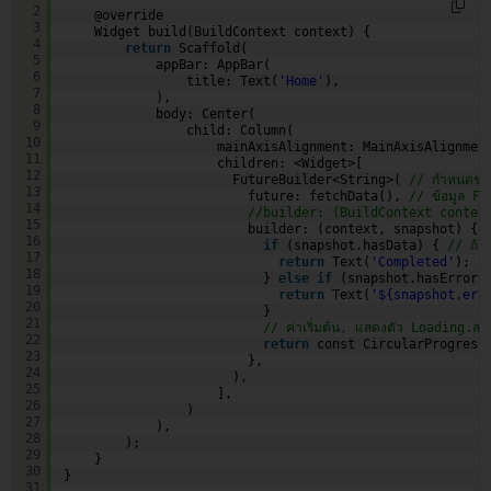
2
@override
3
Widget build(BuildContext context) {
4
return
Scaffold(
5
appBar: AppBar(
6
title: Text(
'Home'
),
7
),
8
body: Center(
9
child: Column(
10
mainAxisAlignment: MainAxisAlignmen
11
children: <Widget>[
12
FutureBuilder<String>( 
// กำหนดชนิ
13
future: fetchData(), 
// ข้อมูล Fu
14
//builder: (BuildContext contex
15
builder: (context, snapshot) { 
16
if
(snapshot.hasData) { 
// ถ้าไ
17
return
Text(
'Completed'
);
18
} 
else
if
(snapshot.hasError)
19
return
Text(
'${snapshot.err
20
}
21
// ค่าเริ่มต้น, แสดงตัว Loading.
22
return
const CircularProgress
23
},
24
),  
25
],
26
)
27
),
28
);
29
}
30
}
31