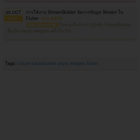
การใช้งาน StreamBuilder จัดการข้อมูล Stream ใน
25 OCT
Flutter
อ่าน 8,873
2021
ในตอนที่แล้วเรารู้จักกับ FutureBuilder
พิเศษ เฉพาะสมาชิก
ซึ่งเป็น async widgets หนึ่งใน Flu
Tags::
future
futurebuilder
async widgets
flutter