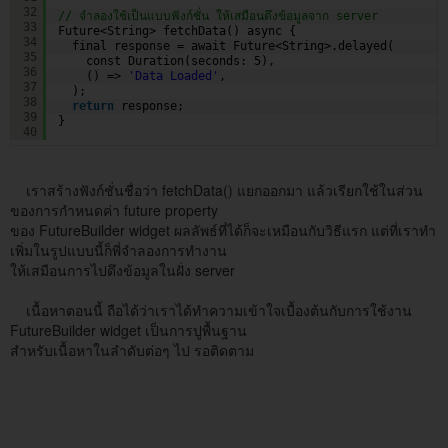
32
// จำลองใช้เป็นแบบฟังก์ชั่น ให้เสมือนดึงข้อมูลจาก server
33
Future<String> fetchData() async {
34
final response = await Future<String>.delayed(
35
const Duration(seconds: 5),
36
() => 
'Data Loaded'
, 
37
);  
38
return
response; 
39
}
40
เราสร้างฟังก์ชั่นชื่อว่า fetchData() แยกออกมา แล้วเรียกใช้ในส่วน
ของการกำหนดค่า future property
ของ FutureBuilder widget ผลลัพธ์ที่ได้ก็จะเหมือนกับวิธีแรก แต่ที่เราทำ
เพิ่มในรูปแบบนี้ก็พี่จำลองการทำงาน
ให้เสมือนการไปดึงข้อมูลในฝั่ง server
เนื้อหาตอนนี้ ถือได้ว่าเราได้ทำความเข้าใจเบื้องต้นกับการใช้งาน
FutureBuilder widget เป็นการปูพื้นฐาน
สำหรับเนื้อหาในลำดับต่อๆ ไป รอติดตาม