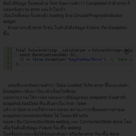
คือถ้ามีข้อมูล ก็แสดงด้วย Text ข้อความคำว่า Completed ถ้ามี error ก็
แสดงข้อความ error และถ้าไม่เข้า
เงื่อนไขทั้งสอง ก็แสดงตัว loading ด้วย CircularProgressIndicator
widget
ตัวอย่างกรณี error ก็เช่น ในคำสั่งดึงข้อมูล Future เกิด Exception
ขึ้น
// จำลองข้อมูลที่จะได้ หรือจะเกิดในอนาคต
1
final Future<String> _calculation = Future<String>.delay
2
const Duration(seconds: 5),
3
() => 
throw
Exception(
"ข้อมูลไม่พร้อมใช้งาน"
), 
// 'Data Loa
4
);
5
แทนที่จะส่งข้อความคำว่า 'Data Loaded' ก็เกิด error ขึ้นและส่งค่า
Exception กลับมา ก็จะเข้าเงื่อนไขที่สอง
นอกจากเราจะใช้การตรวจสอบการมีข้อมูลของ snapshot ด้วยคำสั่ง
snapshot.hasData ที่จะคืนค่าเป็น true / false
แล้ว เรายังสามารถใช้การตรวจสอบ สถานะการเชื่อมต่อจากค่าของ
snapshot.connectionState ได้ โดยจะมีด้วยกัน
สองค่า คือ ConnectionState.waiting และ ConnectionState.done โดย
เมื่อเริ่มต้นดึงข้อมูล Future ก็จะขึ้น waiting
ในครั้งแรก และเมื่อได้ข้อมูลกลับมา หรือเกิด error ก็จะขึ้น done