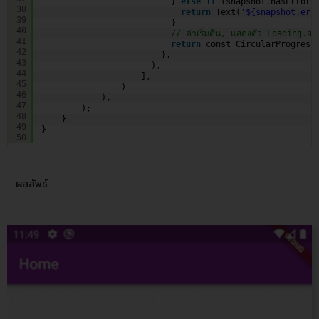
} 
else
if
(snapshot.hasError)
38
return
Text(
'${snapshot.err
39
}
40
// ค่าเริ่มต้น, แสดงตัว Loading.
41
return
const CircularProgress
42
},
43
),  
44
],
45
)
46
),
47
);
48
}
49
}
50
ผลลัพธ์