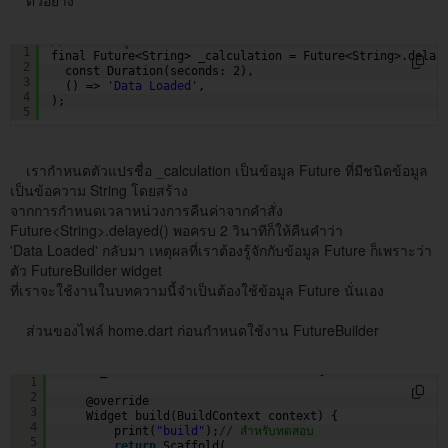
// จำลองข้อมูลที่จะได้ หรือจะเกิดในอนาคต
1
final Future<String> _calculation = Future<String>.delay
2
const Duration(seconds: 2),
3
() => 
'Data Loaded'
,
4
);
5
เรากำหนดตัวแปรชื่อ _calculation เป็นข้อมูล Future ที่มีชนิดข้อมูล
เป็นข้อความ String โดยสร้าง
จากการกำหนดเวลาหน่วงการคืนค่าจากคำสั่ง
Future<String>.delayed() พอครบ 2 วินาทีก็ให้คืนคำว่า
'Data Loaded' กลับมา เหตุผลที่เราต้องรู้จักกับข้อมูล Future ก็เพราะว่า
ตัว FutureBuilder widget
ที่เราจะใช้งานในบทความนี้จำเป็นต้องใช้ข้อมูล Future นั่นเอง
ส่วนของไฟล์ home.dart ก่อนกำหนดใช้งาน FutureBuilder
class _HomeState extends State<Home> {
1
2
@override
3
Widget build(BuildContext context) {
4
print(
"build"
);
// สำหรับทดสอบ
5
return
Scaffold(