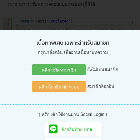
เราสามารถเขียนตรวจสอบแบบง่ายอย่างนี้ก็ได้
if
(snapshot.connectionState == ConnectionState.done) {
1
return
Text(
'Completed'
);
2
}
3
// ค่าเริ่มต้น, แสดงตัว Loading.สถานะ ConnectionState.waiting
4
return
const CircularProgressIndicator();
5
เนื้อหาพิเศษ เฉพาะสำหรับสมาชิก
กรุณาล็อกอิน เพื่ออ่านเนื้อหาบทความ
อย่างไรก็ตาม ควรใช้แบบวิธีแรกจะครอบคลุมการทำงานมากกว่า
เพราะกรณีที่สอง หากมี error ก็ยังมีค่า
ยังไม่เป็นสมาชิก
connectionState เป็น done เหมือนกัน หากไม่เขียนคำสั่งเพิ่มเพื่อตรวจ
คลิก สมัครสมาชิก
สอบอีก ก็จะกลายเป็น ส่ง Text
ข้อความ 'Completed' ออกไป วิธีนี้จึงจะไม่ค่อยครอบคลุมเท่าไหร่
สมาชิกล็อกอิน
คลิก ล็อกอินเข้าระบบ
มาดูตัวอย่างโค้ด และผลลัพธ์การทำงาน ไฟล์ home.dart
import 
'package:flutter/material.dart'
;
1
( หรือ เข้าใช้งานผ่าน Social Login )
2
class Home extends StatefulWidget {
3
static const routeName = 
'/'
;
4
ล็อกอินด้วย Line
5
const Home({Key? key}) : 
super
(key: key);
6
7
@override