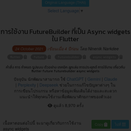
Original Language (THAI)
Select Language
▼
การใช้งาน FutureBuilder ที่เป็น Async widgets
ใน Flutter
เขียนเมื่อ 4 ปีก่อน
โดย Ninenik Narkdee
24 October 2021
flutter
future
futurebuilder
async widgets
คำสั่ง การ กำหนด รูปแบบ ตัวอย่าง เทคนิค ลูกเล่น การประยุกต์ การใช้งาน เกี่ยวกับ
flutter future futurebuilder async widgets
ปัจจุบัน นักพัฒนาสามารถ ใช้
ChatGPT
|
Gemini
|
Claude
|
Perplexity
|
Deepseek
ช่วยในการแก้ไขปัญหาต่างๆ ใน
การเขียนโปรแกรม หรือหาข้อมูลเพิ่มเติมได้ง่ายและสะดวก
แนะนำให้ทุกคนใช้งานเพื่อพัฒนาศักยภาพของตัวเอง
ดูแล้ว 8,970 ครั้ง
เนื้อหาตอนต่อไปนี้ จะมาดูเกี่ยวกับการใช้งาน
Copy
ไปที่
async widgets