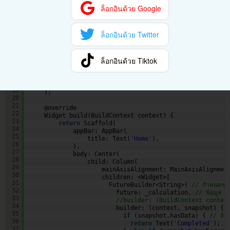
8
ล็อกอินด้วย Google
State<StatefulWidget> createState() {
9
return
_HomeState();
10
}
11
}
ล็อกอินด้วย Twitter
12
13
class _HomeState extends State<Home> {
14
ล็อกอินด้วย Tiktok
15
// จำลองข้อมูลที่จะได้ หรือจะเกิดในอนาคต
16
final Future<String> _calculation = Future<String>.
17
const Duration(seconds: 5),
18
() => 
'Data Loaded'
, 
// throw Exception("ข้อมูลไม่พร้
19
);  
20
21
@override
22
Widget build(BuildContext context) {
23
return
Scaffold(
24
appBar: AppBar(
25
title: Text(
'Home'
),
26
),
27
body: Center(
28
child: Column(
29
mainAxisAlignment: MainAxisAlignmen
30
children: <Widget>[
31
FutureBuilder<String>( 
// กำหนดชนิ
32
future: _calculation, 
// ข้อมูล 
33
//builder: (BuildContext contex
34
builder: (context, snapshot) { 
35
if
(snapshot.hasData) { 
// ถ้าไ
36
return
Text(
'Completed'
);
37