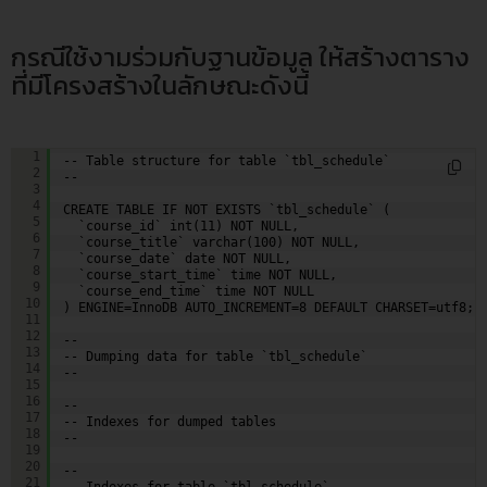
กรณีใช้งามร่วมกับฐานข้อมูล ให้สร้างตาราง
ที่มีโครงสร้างในลักษณะดังนี้
--
1
-- Table structure for table `tbl_schedule`
2
--
3
4
CREATE TABLE IF NOT EXISTS `tbl_schedule` (
5
`course_id` int(11) NOT NULL,
6
`course_title` varchar(100) NOT NULL,
7
`course_date` date NOT NULL,
8
`course_start_time` time NOT NULL,
9
`course_end_time` time NOT NULL
10
) ENGINE=InnoDB AUTO_INCREMENT=8 DEFAULT CHARSET=utf8;
11
12
--
13
-- Dumping data for table `tbl_schedule`
14
--
15
16
--
17
-- Indexes for dumped tables
18
--
19
20
--
21
-- Indexes for table `tbl_schedule`