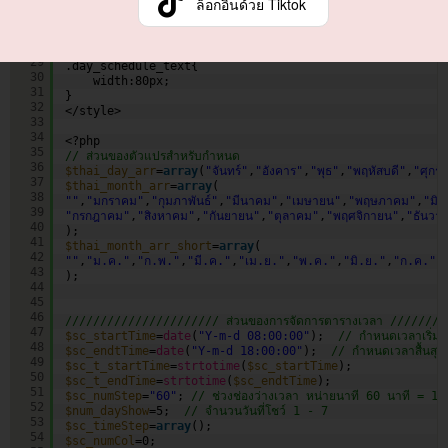
ล็อกอินด้วย Tiktok
25
}
26
.time_schedule_text{
27
width:60px;
28
}
29
.day_schedule_text{
30
width:80px;
31
}
32
</style>
33
34
<?php
35
// ส่วนของตัวแปรสำหรับกำหนด
36
$thai_day_arr
=
array
(
"จันทร์"
,
"อังคาร"
,
"พุธ"
,
"พฤหัสบดี"
,
"ศุกร์"
37
$thai_month_arr
=
array
(
38
""
,
"มกราคม"
,
"กุมภาพันธ์"
,
"มีนาคม"
,
"เมษายน"
,
"พฤษภาคม"
,
"มิถ
39
"กรกฎาคม"
,
"สิงหาคม"
,
"กันยายน"
,
"ตุลาคม"
,
"พฤศจิกายน"
,
"ธันวา
40
);     
41
$thai_month_arr_short
=
array
(     
42
""
,
"ม.ค."
,
"ก.พ."
,
"มี.ค."
,
"เม.ย."
,
"พ.ค."
,
"มิ.ย."
,
"ก.ค."
,
43
);    
44
45
46
////////////////////// ส่วนของการจัดการตารางเวลา ///////
47
$sc_startTime
=
date
(
"Y-m-d 08:00:00"
);  
// กำหนดเวลาเริ่มต
48
$sc_endtTime
=
date
(
"Y-m-d 18:00:00"
);  
// กำหนดเวลาสื้นสุด
49
$sc_t_startTime
=
strtotime
(
$sc_startTime
);
50
$sc_t_endTime
=
strtotime
(
$sc_endtTime
);
51
$sc_numStep
=
"60"
; 
// ช่วงช่องว่างเวลา หน่ายนาที 60 นาที = 1 ช
52
$num_dayShow
=5;  
// จำนวนวันที่โชว์ 1 - 7
53
$sc_timeStep
=
array
();
54
$sc_numCol
=0;