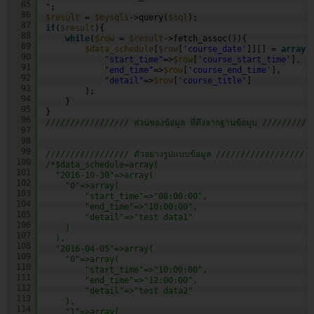
85
";
86
$result
= 
$mysqli
->query(
$sql
);
87
if
(
$result
){
88
while
(
$row
= 
$result
->fetch_assoc()){
89
$data_schedule
[
$row
[
'course_date'
]][] = 
array
(
90
"start_time"
=>
$row
[
'course_start_time'
],
91
"end_time"
=>
$row
[
'course_end_time'
],
92
"detail"
=>
$row
[
'course_title'
]       
93
);
94
}
95
}
96
///////////////// ส่วนของข้อมูล ที่ดึงจากฐานข้อมูบ /////////
97
98
99
///////////////// ตัวอย่างรูปแบบข้อมูล //////////////////
100
/*$data_schedule=array(
101
"2016-10-30"=>array(
102
"0"=>array(
103
"start_time"=>"08:00:00",
104
"end_time"=>"10:00:00",
105
"detail"=>"test data1"
106
)
107
),
108
"2016-04-05"=>array(
109
"0"=>array(
110
"start_time"=>"10:00:00",
111
"end_time"=>"12:00:00",
112
"detail"=>"test data2"
113
),      
114
"1"=>array(