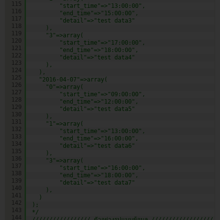
115
"start_time"=>"13:00:00",
116
"end_time"=>"15:00:00",
117
"detail"=>"test data3"
118
),
119
"3"=>array(
120
"start_time"=>"17:00:00",
121
"end_time"=>"18:00:00",
122
"detail"=>"test data4"
123
),        
124
),
125
"2016-04-07"=>array(
126
"0"=>array(
127
"start_time"=>"09:00:00",
128
"end_time"=>"12:00:00",
129
"detail"=>"test data5"
130
),      
131
"1"=>array(
132
"start_time"=>"13:00:00",
133
"end_time"=>"16:00:00",
134
"detail"=>"test data6"
135
),
136
"3"=>array(
137
"start_time"=>"16:00:00",
138
"end_time"=>"18:00:00",
139
"detail"=>"test data7"
140
),     
141
)
142
);
143
*/
144
///////////////// ตัวอย่างรูปแบบข้อมูล //////////////////