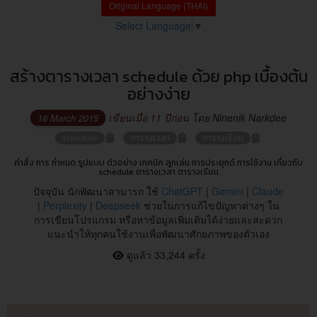
Original Language (THAI)
Select Language
▼
สร้างตารางเวลา schedule ด้วย php เบื้องต้น
อย่างง่าย
เขียนเมื่อ 11 ปีก่อน
โดย Ninenik Narkdee
18 March 2015
schedule
ตารางเวลา
ตารางเรียน
คำสั่ง การ กำหนด รูปแบบ ตัวอย่าง เทคนิค ลูกเล่น การประยุกต์ การใช้งาน เกี่ยวกับ
schedule ตารางเวลา ตารางเรียน
ปัจจุบัน นักพัฒนาสามารถ ใช้
ChatGPT
|
Gemini
|
Claude
|
Perplexity
|
Deepseek
ช่วยในการแก้ไขปัญหาต่างๆ ใน
การเขียนโปรแกรม หรือหาข้อมูลเพิ่มเติมได้ง่ายและสะดวก
แนะนำให้ทุกคนใช้งานเพื่อพัฒนาศักยภาพของตัวเอง
ดูแล้ว 33,244 ครั้ง