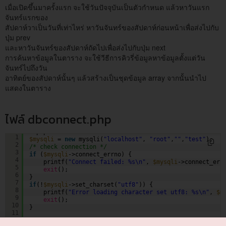
เมื่อเปิดขึ้นมาครั้งแรก จะใช้วันปัจจุบันเป็นตัวกำหนด แล้วหาวันแรก
จันทร์แรกของ
สัปดาห์วาเป็นวันที่เท่าไหร่ หาวันจันทร์ของสัปดาห์ก่อนหน้าเพื่อส่งไปกับ
ปุ่ม prev
และหาวันจันทร์ของสัปดาห์ถัดไปเพื่อส่งไปกับปุ่ม next
การค้นหาข้อมูลในตาราง จะใช้วีธีการคิวรี่ข้อมูลหาข้อมูลตั้งแต่วัน
จันทร์ไปถึงวัน
อาทิตย์ของสัปดาห์นั้นๆ แล้วสร้างเป็นชุดข้อมูล array จากนั้นนำไป
แสดงในตาราง
ไฟล์ dbconnect.php
<?php  
1
$mysqli
= 
new
mysqli(
"localhost"
, 
"root"
,
""
,
"test"
);  
2
/* check connection */
3
if
(
$mysqli
->connect_errno) {  
4
printf(
"Connect failed: %s\n"
, 
$mysqli
->connect_err
5
exit
();  
6
}  
7
if
(!
$mysqli
->set_charset(
"utf8"
)) {  
8
printf(
"Error loading character set utf8: %s\n"
, 
$m
9
exit
();  
10
}
11