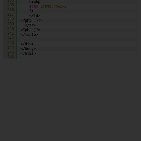
234
<?php
235
echo
$dataShowIN
;                                 
236
?>
237
</td>
238
<?php  }?>
239
</tr>  
240
<?php }?>
241
</table>       
242
243
</div>            
244
</body>
245
</html>
246