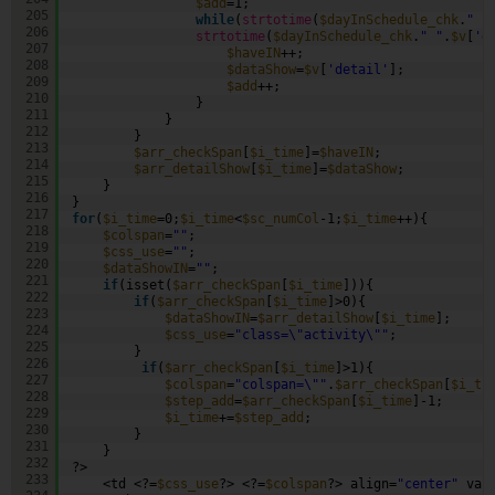
$add
=1;
205
while
(
strtotime
(
$dayInSchedule_chk
.
" "
206
strtotime
(
$dayInSchedule_chk
.
" "
.
$v
[
'e
207
$haveIN
++; 
208
$dataShow
=
$v
[
'detail'
];      
209
$add
++;
210
}
211
}
212
}
213
$arr_checkSpan
[
$i_time
]=
$haveIN
;
214
$arr_detailShow
[
$i_time
]=
$dataShow
;
215
}  
216
}
217
for
(
$i_time
=0;
$i_time
<
$sc_numCol
-1;
$i_time
++){
218
$colspan
=
""
;
219
$css_use
=
""
;
220
$dataShowIN
=
""
;
221
if
(isset(
$arr_checkSpan
[
$i_time
])){
222
if
(
$arr_checkSpan
[
$i_time
]>0){
223
$dataShowIN
=
$arr_detailShow
[
$i_time
]; 
224
$css_use
=
"class=\"activity\""
;
225
}
226
if
(
$arr_checkSpan
[
$i_time
]>1){
227
$colspan
=
"colspan=\""
.
$arr_checkSpan
[
$i_ti
228
$step_add
=
$arr_checkSpan
[
$i_time
]-1;
229
$i_time
+=
$step_add
;
230
}       
231
}
232
?>
233
<td <?=
$css_use
?> <?=
$colspan
?> align=
"center"
val