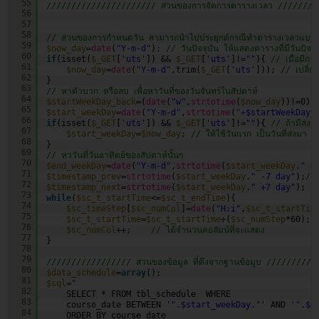
55
////////////////////// ส่วนของการจัดการตารางเวลา ///////
56
57
58
// ส่วนของการกำหนดวัน สามารถนำไปประยุกต์กรณีทำตารางเวลาแบบ เลื
59
$now_day
=
date
(
"Y-m-d"
); 
// วันปัจจุบัน ให้แสดงตารางที่มีวันปัจจุ
60
if
(isset(
$_GET
[
'uts'
]) && 
$_GET
[
'uts'
]!=
""
){ 
// เมื่อมีการ
61
$now_day
=
date
(
"Y-m-d"
,trim(
$_GET
[
'uts'
])); 
// เปลี่ยน
62
}
63
// หาตัวบวก หรือลบ เพื่อหาวันที่ของวันจันทร์ในสัปดาห์
64
$startWeekDay_back
=(
date
(
"w"
,
strtotime
(
$now_day
))!=0)?
65
$start_weekDay
=
date
(
"Y-m-d"
,
strtotime
(
"+$startWeekDay_
66
if
(isset(
$_GET
[
'uts'
]) && 
$_GET
[
'uts'
]!=
""
){ 
// ถ้ามีส่งค
67
$start_weekDay
=
$now_day
; 
// ให้ใช้วันแรก เป็นวันที่ส่งมา
68
}
69
// หววันที่วันอาทิตย์ของสัปดาห์นั้นๆ
70
$end_weekDay
=
date
(
"Y-m-d"
,
strtotime
(
$start_weekDay
.
" +
71
$timestamp_prev
=
strtotime
(
$start_weekDay
.
" -7 day"
);
// 
72
$timestamp_next
=
strtotime
(
$start_weekDay
.
" +7 day"
); 
//
73
while
(
$sc_t_startTime
<=
$sc_t_endTime
){
74
$sc_timeStep
[
$sc_numCol
]=
date
(
"H:i"
,
$sc_t_startTim
75
$sc_t_startTime
=
$sc_t_startTime
+(
$sc_numStep
*60); 
76
$sc_numCol
++;    
// ได้จำนวนคอลัมน์ที่จะแสดง
77
}
78
79
///////////////// ส่วนของข้อมูล ที่ดึงจากฐานข้อมูบ /////////
80
$data_schedule
=
array
();
81
$sql
="
82
SELECT * FROM tbl_schedule  WHERE 
83
course_date BETWEEN 
'".$start_weekDay."'
AND 
'".$e
84
ORDER BY course_date