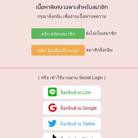
เนื้อหาพิเศษ เฉพาะสำหรับสมาชิก
ไฟล์ demo_schedule.php
กรุณาล็อกอิน เพื่ออ่านเนื้อหาบทความ
<?php  
1
require_once
(
"dbconnect.php"
);  
ยังไม่เป็นสมาชิก
2
คลิก สมัครสมาชิก
?>
3
<!DOCTYPE html>
4
<html lang=
"en"
>
5
<head>
สมาชิกล็อกอิน
คลิก ล็อกอินเข้าระบบ
6
<meta charset=
"UTF-8"
>
7
<title>Document</title>
8
</head>
9
<body>
10
11
<style type=
"text/css"
>
( หรือ เข้าใช้งานผ่าน Social Login )
12
.wrap_schedule{
13
margin:auto;
14
width:800px;    
ล็อกอินด้วย Line
15
}
16
.activity{
17
background-color:#C6EEC3;   
18
ล็อกอินด้วย Google
font-size:12px;
19
}
20
.time_schedule{
21
font-size:12px; 
ล็อกอินด้วย Twitter
22
}
23
.day_schedule{
24
font-size:12px; 