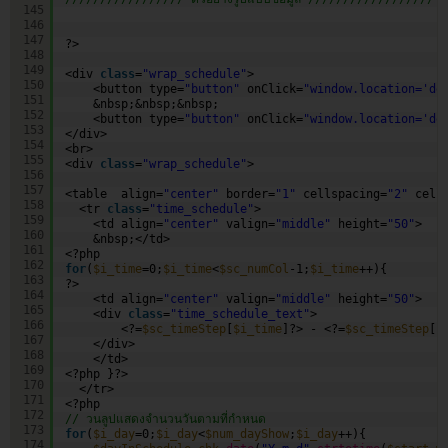
145
146
147
?>
148
149
<div 
class
=
"wrap_schedule"
>
150
<button type=
"button"
onClick=
"window.location='de
151
&nbsp;&nbsp;&nbsp;
152
<button type=
"button"
onClick=
"window.location='de
153
</div>
154
<br>
155
<div 
class
=
"wrap_schedule"
>
156
157
<table  align=
"center"
border=
"1"
cellspacing=
"2"
cell
158
<tr 
class
=
"time_schedule"
>
159
<td align=
"center"
valign=
"middle"
height=
"50"
>
160
&nbsp;</td>
161
<?php
162
for
(
$i_time
=0;
$i_time
<
$sc_numCol
-1;
$i_time
++){
163
?>
164
<td align=
"center"
valign=
"middle"
height=
"50"
>
165
<div 
class
=
"time_schedule_text"
>
166
<?=
$sc_timeStep
[
$i_time
]?> - <?=
$sc_timeStep
[
$
167
</div>
168
</td>
169
<?php }?>
170
</tr>
171
<?php
172
// วนลูปแสดงจำนวนวันตามที่กำหนด
173
for
(
$i_day
=0;
$i_day
<
$num_dayShow
;
$i_day
++){
174