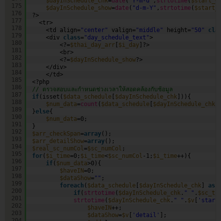
$dayInSchedule_chk
=
date
(
"Y-m-d"
,
strtotime
(
$start_w
175
$dayInSchedule_show
=
date
(
"d-m-Y"
,
strtotime
(
$start_
176
?>
177
<tr>
178
<td align=
"center"
valign=
"middle"
height=
"50"
cla
179
<div 
class
=
"day_schedule_text"
>
180
<?=
$thai_day_arr
[
$i_day
]?> 
181
<br>
182
<?=
$dayInSchedule_show
?>    
183
</div>
184
</td>
185
<?php
186
// ตรวจสอบและกำหนดช่วงเวลาให้สอดคล้องกับช้อมูล        
187
if
(isset(
$data_schedule
[
$dayInSchedule_chk
])){
188
$num_data
=
count
(
$data_schedule
[
$dayInSchedule_chk
]
189
}
else
{
190
$num_data
=0;
191
}
192
$arr_checkSpan
=
array
();
193
$arr_detailShow
=
array
();
194
$real_sc_numCol
=
$sc_numCol
;
195
for
(
$i_time
=0;
$i_time
<
$sc_numCol
-1;
$i_time
++){    
196
if
(
$num_data
>0){
197
$haveIN
=0;
198
$dataShow
=
""
;
199
foreach
(
$data_schedule
[
$dayInSchedule_chk
] 
as
200
if
(
strtotime
(
$dayInSchedule_chk
.
" "
.
$sc_ti
201
strtotime
(
$dayInSchedule_chk
.
" "
.
$v
[
'start
202
$haveIN
++; 
203
$dataShow
=
$v
[
'detail'
];
204