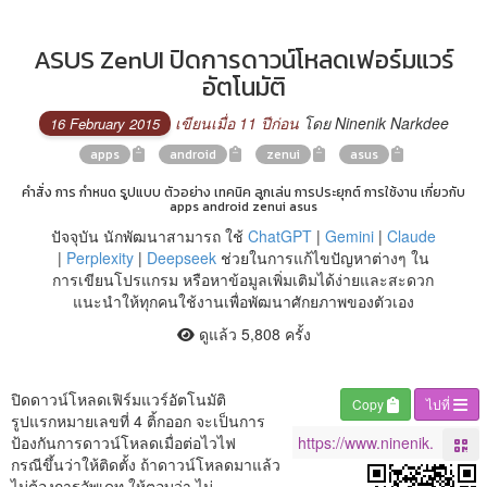
ASUS ZenUI ปิดการดาวน์โหลดเฟอร์มแวร์
อัตโนมัติ
เขียนเมื่อ 11 ปีก่อน
โดย Ninenik Narkdee
16 February 2015
apps
android
zenui
asus
คำสั่ง การ กำหนด รูปแบบ ตัวอย่าง เทคนิค ลูกเล่น การประยุกต์ การใช้งาน เกี่ยวกับ
apps android zenui asus
ปัจจุบัน นักพัฒนาสามารถ ใช้
ChatGPT
|
Gemini
|
Claude
|
Perplexity
|
Deepseek
ช่วยในการแก้ไขปัญหาต่างๆ ใน
การเขียนโปรแกรม หรือหาข้อมูลเพิ่มเติมได้ง่ายและสะดวก
แนะนำให้ทุกคนใช้งานเพื่อพัฒนาศักยภาพของตัวเอง
ดูแล้ว 5,808 ครั้ง
ปิดดาวน์โหลดเฟิร์มแวร์อัตโนมัติ
Copy
ไปที่
รูปแรกหมายเลขที่ 4 ติ้กออก จะเป็นการ
ป้องกันการดาวน์โหลดเมื่อต่อไวไฟ
กรณีขึ้นว่าให้ติดตั้ง ถ้าดาวน์โหลดมาแล้ว
ไม่ต้องการอัพเดท ให้ตอบว่า ไม่