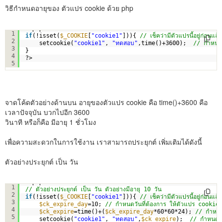
วิธีกำหนดอายุของ ตัวแปร cookie ด้วย php
<?php
1
if
(!isset(
$_COOKIE
[
"cookie1"
])){ 
// เช็คว่ามีตัวแปรนี้อยู่ก่อนแล้ว
2
setcookie(
"cookie1"
, 
"ทดสอบ"
,time()+3600);  
// กำหนด
3
}
4
?>
5
จาดโค้ดตัวอย่างด้านบน อายุของตัวแปร cookie คือ time()+3600 คือ
เวลาปัจจุบัน บวกไปอีก 3600
วินาที หรือก็คือ มีอายุ 1 ชั่วโมง
เพื่อความสะดวกในการใช้งาน เราสามารถประยุกต์ เพิ่มเติมได้ดังนี้
ตัวอย่างประยุกต์ เป็น วัน
<?php
1
// ตัวอย่างประยุกต์ เป็น วัน ตัวอย่างมีอายุ 10 วัน
2
if
(!isset(
$_COOKIE
[
"cookie1"
])){ 
// เช็คว่ามีตัวแปรนี้อยู่ก่อนแล้ว
3
$ck_expire_day
=10; 
// กำหนดวันที่ต้องการ ให้ตัวแปร cookie
4
$ck_expire
=time()+(
$ck_expire_day
*60*60*24); 
// กำหนด
5
setcookie(
"cookie1"
, 
"ทดสอบ"
,
$ck_expire
);  
// กำหนดต