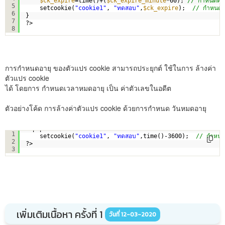
$ck_expire
=time()+(
$ck_expire_minute
*60); 
// กำหนดคำน
5
setcookie(
"cookie1"
, 
"ทดสอบ"
,
$ck_expire
);  
// กำหนดต
6
}
7
?>
8
การกำหนดอายุ ของตัวแปร cookie สามารถประยุกต์ ใช้ในการ ล้างค่า
ตัวแปร cookie
ได้ โดยการ กำหนดเวลาหมดอายุ เป็น ค่าตัวเลขในอดีต
ตัวอย่างโค้ด การล้างค่าตัวแปร cookie ด้วยการกำหนด วันหมดอายุ
<?php
1
setcookie(
"cookie1"
, 
"ทดสอบ"
,time()-3600);  
// กำหนด
2
?>
3
เพิ่มเติมเนื้อหา ครั้งที่ 1
วันที่ 12-03-2020