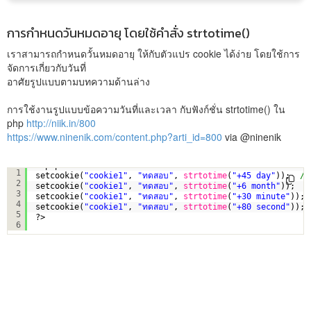
การกำหนดวันหมดอายุ โดยใช้คำสั่ง strtotime()
เราสามารถกำหนดวั้นหมดอายุ ให้กับตัวแปร cookie ได้ง่าย โดยใช้การ
จัดการเกี่ยวกับวันที่
อาศัยรูปแบบตามบทความด้านล่าง
การใช้งานรูปแบบข้อความวันที่และเวลา กับฟังก์ชั่น strtotime() ใน
php
http://niik.in/800
https://www.ninenik.com/content.php?arti_id=800
via @ninenik
<?php
1
setcookie(
"cookie1"
, 
"ทดสอบ"
, 
strtotime
(
"+45 day"
));  
//
2
setcookie(
"cookie1"
, 
"ทดสอบ"
, 
strtotime
(
"+6 month"
));  
/
3
setcookie(
"cookie1"
, 
"ทดสอบ"
, 
strtotime
(
"+30 minute"
)); 
4
setcookie(
"cookie1"
, 
"ทดสอบ"
, 
strtotime
(
"+80 second"
)); 
5
?>
6