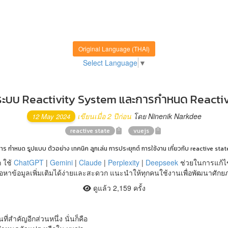
Original Language (THAI)
Select Language
▼
ับระบบ Reactivity System และการกำหนด Reacti
เขียนเมื่อ 2 ปีก่อน
โดย Ninenik Narkdee
12 May 2024
reactive state
vuejs
การ กำหนด รูปแบบ ตัวอย่าง เทคนิค ลูกเล่น การประยุกต์ การใช้งาน เกี่ยวกับ reactive sta
 ใช้
ChatGPT
|
Gemini
|
Claude
|
Perplexity
|
Deepseek
ช่วยในการแก้ไ
หาข้อมูลเพิ่มเติมได้ง่ายและสะดวก แนะนำให้ทุกคนใช้งานเพื่อพัฒนาศัก
ดูแล้ว 2,159 ครั้ง
ี่สำคัญอีกส่วนหนึ่ง นั่นก็คือ