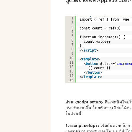
ดูตัวอย่างไฟล์ App.vue นี้ปร
<
script
setup>
1
import { ref } from 'vue'
2
3
const count = ref(0)
4
5
function increment() {
6
count.value++
7
}
8
</
script
>
9
10
<
template
>
11
<
button
@
click
=
"increme
12
{{ count }}
13
</
button
>
14
</
template
>
15
ส่วน <script setup>
คือเทคนิคใหม่ใ
กระชับมากขึ้น โดยทำการเขียนโค้ด 
ในส่วนนี้
1.<script setup>:
เริ่มต้นด้วยบล็อก 
JavaScript สำหรับคอมโพเนนต์นี้ โด