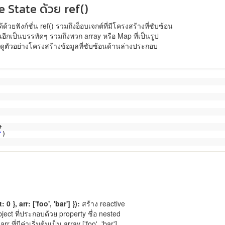
 State ด้วย ref()
ยฟังก์ชั่น ref() รวมถึงอ็อบเจกต์ที่มีโครงสร้างที่ซับซ้อน
กเป็นบรรทัดๆ รวมถึงพวก array หรือ Map ที่เป็นรูป
ูตัวอย่างโครงสร้างข้อมูลที่ซับซ้อนด้านล่างประกอบ
+
'
)
0 }, arr: ['foo', 'bar'] }):
สร้าง reactive
น object ที่ประกอบด้วย property ชื่อ nested
r ที่มีค่าเริ่มต้นเป็น array ['foo', 'bar']