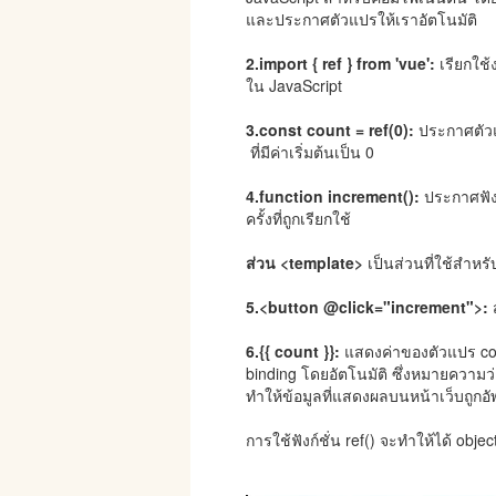
และประกาศตัวแปรให้เราอัตโนมัติ
2.import { ref } from 'vue':
เรียกใช้
ใน JavaScript
3.const count = ref(0):
ประกาศตัวแป
ที่มีค่าเริ่มต้นเป็น 0
4.function increment():
ประกาศฟังก์
ครั้งที่ถูกเรียกใช้
ส่วน <template>
เป็นส่วนที่ใช้สำห
5.<button @click="increment">:
ส
6.{{ count }}:
แสดงค่าของตัวแปร co
binding โดยอัตโนมัติ ซึ่งหมายความว่
ทำให้ข้อมูลที่แสดงผลบนหน้าเว็บถูกอัพ
การใช้ฟังก์ชั่น ref() จะทำให้ได้ object