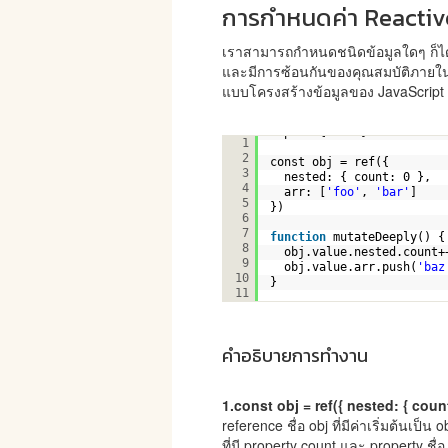
การกำหนดค่า Reactive
เราสามารถกำหนดชนิดข้อมูลใดๆ ก็ได้ด้ว
และมีการซ้อนกันของคุณสมบัติภายในอี
แบบโครงสร้างข้อมูลของ JavaScript ด
import { ref } from 
'vue'
1
2
const obj = ref({
3
nested: { count: 0 },
4
arr: [
'foo'
, 
'bar'
]
5
})
6
7
function
mutateDeeply() {
8
obj.value.nested.count+
9
obj.value.arr.push(
'baz
10
}
11
คำอธิบายการทำงาน
1.const obj = ref({ nested: { count: 
reference ชื่อ obj ที่มีค่าเริ่มต้นเป็
ที่มี property count และ property ชื่อ ar