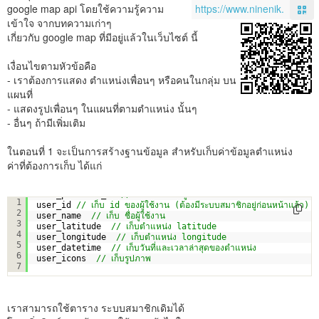
google map api โดยใช้ความรู้ความ
เข้าใจ จากบทความเก่าๆ
เกี่ยวกับ google map ที่มีอยู่แล้วในเว็บไซต์ นี้
เงื่อนไขตามหัวข้อคือ
- เราต้องการแสดง ตำแหน่งเพื่อนๆ หรือคนในกลุ่ม บน
แผนที่
- แสดงรูปเพื่อนๆ ในแผนที่ตามตำแหน่ง นั้นๆ
- อื่นๆ ถ้ามีเพิ่มเติม
ในตอนที่ 1 จะเป็นการสร้างฐานข้อมูล สำหรับเก็บค่าข้อมูลตำแหน่ง
ค่าที่ต้องการเก็บ ได้แก่
user_position_id 
// เก็บลำดับข้อมูล
1
user_id 
// เก็บ id ของผู้ใช้งาน (ต้องมีระบบสมาชิกอยู่ก่อนหน้าแล้ว)
2
user_name  
// เก็บ ชื่อผู้ใช้งาน
3
user_latitude  
// เก็บตำแหน่ง latitude
4
user_longitude  
// เก็บตำแหน่ง longitude
5
user_datetime  
// เก็บวันที่และเวลาล่าสุดของตำแหน่ง
6
user_icons  
// เก็บรูปภาพ
7
เราสามารถใช้ตาราง ระบบสมาชิกเดิมได้