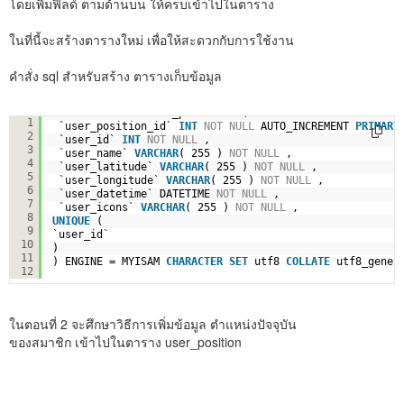
โดยเพิ่มฟิลด์ ตามด้านบน ให้ครบเข้าไปในตาราง
ในที่นี้จะสร้างตารางใหม่ เพื่อให้สะดวกกับการใช้งาน
คำสั่ง sql สำหรับสร้าง ตารางเก็บข้อมูล
CREATE
TABLE
`user_position` (
1
`user_position_id` 
INT
NOT
NULL
AUTO_INCREMENT 
PRIMARY
2
`user_id` 
INT
NOT
NULL
,
3
`user_name` 
VARCHAR
( 255 ) 
NOT
NULL
,
4
`user_latitude` 
VARCHAR
( 255 ) 
NOT
NULL
,
5
`user_longitude` 
VARCHAR
( 255 ) 
NOT
NULL
,
6
`user_datetime` DATETIME 
NOT
NULL
,
7
`user_icons` 
VARCHAR
( 255 ) 
NOT
NULL
,
8
UNIQUE
(
9
`user_id`
10
)
11
) ENGINE = MYISAM 
CHARACTER
SET
utf8 
COLLATE
utf8_gener
12
ในตอนที่ 2 จะศึกษาวิธีการเพิ่มข้อมูล ตำแหน่งปัจจุบัน
ของสมาชิก เข้าไปในตาราง user_position