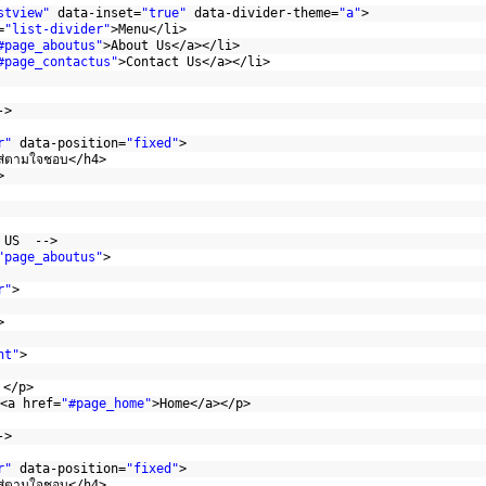
stview"
data-inset=
"true"
data-divider-theme=
"a"
>
=
"list-divider"
>Menu</li>
#page_aboutus"
>About Us</a></li>
#page_contactus"
>Contact Us</a></li>
->
r"
data-position=
"fixed"
>
ส่ตามใจชอบ</h4>
>
 US  -->
"page_aboutus"
>
r"
>
>
nt"
>
 </p>
 <a href=
"#page_home"
>Home</a></p>
->
r"
data-position=
"fixed"
>
ส่ตามใจชอบ</h4>