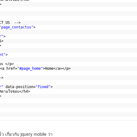
>
CT US  -->
"page_contactus"
>
r"
>
1>
>
nt"
>
 us </p>
 <a href=
"#page_home"
>Home</a></p>
->
r"
data-position=
"fixed"
>
ส่ตามใจชอบ</h4>
>
็ว เกี่ยวกับ jquery mobile ว่า