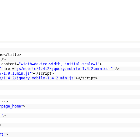
ชอบ</title>
/>
content=
"width=device-width, initial-scale=1"
>
"
href=
"js/mobile/1.4.2/jquery.mobile-1.4.2.min.css"
/>
y-1.9.1.min.js"
></script>
e/1.4.2/jquery.mobile-1.4.2.min.js"
></script>    
 -->
"page_home"
>
r"
>
>
nt"
>