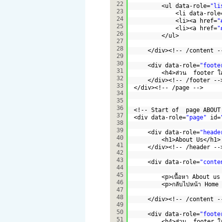
22
<ul data-role=
"li
23
<li data-role
24
<li><a href=
"
25
<li><a href=
"
26
</ul>
27
28
</div><!-- /content -
29
30
<div data-role=
"foote
31
<h4>ส่วน  footer ใ
32
</div><!-- /footer --
33
</div><!-- /page -->
34
35
36
<!-- Start of  page ABOUT
37
<div data-role=
"page"
id=
38
39
<div data-role=
"heade
40
<h1>About Us</h1>
41
</div><!-- /header --
42
43
<div data-role=
"conte
44
45
<p>เนื้อหา About us
46
<p>กลับไปหน้า Home
47
48
</div><!-- /content -
49
50
<div data-role=
"foote
51
<h4>ส่วน  footer ใ