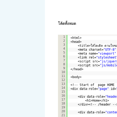
โค้ดทั้งหมด
<!DOCTYPE html> 
1
<html>
2
<head>
3
<title>ใส่ไตเติล ตามใจ
4
<meta charset=
"UTF-8"
5
<meta name=
"viewport"
6
<link rel=
"stylesheet
7
<script src=
"js/jquer
8
<script src=
"js/mobil
9
</head>
10
11
<body>
12
13
<!-- Start of  page HOME 
14
<div data-role=
"page"
id=
15
16
<div data-role=
"heade
17
<h1>Home</h1>
18
</div><!-- /header --
19
20
<div data-role=
"conte
21