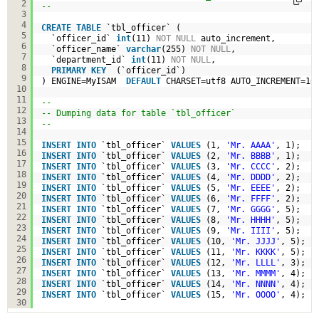
2
-- 
3
4
CREATE
TABLE
`tbl_officer` (
5
`officer_id` 
int
(11) 
NOT
NULL
auto_increment,
6
`officer_name` 
varchar
(255) 
NOT
NULL
,
7
`department_id` 
int
(11) 
NOT
NULL
,
8
PRIMARY
KEY
(`officer_id`)
9
) ENGINE=MyISAM  
DEFAULT
CHARSET=utf8 AUTO_INCREMENT=16
10
11
-- 
12
-- Dumping data for table `tbl_officer`
13
-- 
14
15
INSERT
INTO
`tbl_officer` 
VALUES
(1, 
'Mr. AAAA'
, 1);
16
INSERT
INTO
`tbl_officer` 
VALUES
(2, 
'Mr. BBBB'
, 1);
17
INSERT
INTO
`tbl_officer` 
VALUES
(3, 
'Mr. CCCC'
, 2);
18
INSERT
INTO
`tbl_officer` 
VALUES
(4, 
'Mr. DDDD'
, 2);
19
INSERT
INTO
`tbl_officer` 
VALUES
(5, 
'Mr. EEEE'
, 2);
20
INSERT
INTO
`tbl_officer` 
VALUES
(6, 
'Mr. FFFF'
, 2);
21
INSERT
INTO
`tbl_officer` 
VALUES
(7, 
'Mr. GGGG'
, 5);
22
INSERT
INTO
`tbl_officer` 
VALUES
(8, 
'Mr. HHHH'
, 5);
23
INSERT
INTO
`tbl_officer` 
VALUES
(9, 
'Mr. IIII'
, 5);
24
INSERT
INTO
`tbl_officer` 
VALUES
(10, 
'Mr. JJJJ'
, 5);
25
INSERT
INTO
`tbl_officer` 
VALUES
(11, 
'Mr. KKKK'
, 5);
26
INSERT
INTO
`tbl_officer` 
VALUES
(12, 
'Mr. LLLL'
, 3);
27
INSERT
INTO
`tbl_officer` 
VALUES
(13, 
'Mr. MMMM'
, 4);
28
INSERT
INTO
`tbl_officer` 
VALUES
(14, 
'Mr. NNNN'
, 4);
29
INSERT
INTO
`tbl_officer` 
VALUES
(15, 
'Mr. OOOO'
, 4);
30