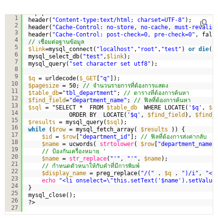
<?php
1
header(
"Content-type:text/html; charset=UTF-8"
);       
2
header(
"Cache-Control: no-store, no-cache, must-revalid
3
header(
"Cache-Control: post-check=0, pre-check=0"
, fals
4
// เชื่อมต่อฐานข้อมูล
5
$link
=mysql_connect(
"localhost"
,
"root"
,
"test"
) 
or
die
(
"
6
mysql_select_db(
"test"
,
$link
);
7
mysql_query(
"set character set utf8"
);
8
9
$q
= urldecode(
$_GET
[
"q"
]);
10
$pagesize
= 50; 
// จำนวนรายการที่ต้องการแสดง
11
$table_db
=
"tbl_department"
; 
// ตารางที่ต้องการค้นหา
12
$find_field
=
"department_name"
; 
// ฟิลที่ต้องการค้นหา
13
$sql
= "SELECT *  FROM 
$table_db
WHERE LOCATE(
'$q'
, 
$f
14
ORDER BY  LOCATE(
'$q'
, 
$find_field
), 
$find_
15
$results
= mysql_query(
$sql
);
16
while
(
$row
= mysql_fetch_array( 
$results
)) {
17
$id
= 
$row
[
"department_id"
]; 
// ฟิลที่ต้องการส่งค่ากลับ
18
$name
= ucwords( 
strtolower
( 
$row
[
"department_name"
19
// ป้องกันเครื่องหมาย '
20
$name
= 
str_replace
(
"'"
, 
"'"
, 
$name
);
21
// กำหนดตัวหนาให้กับคำที่มีการพิมพ์
22
$display_name
= preg_replace(
"/("
. 
$q
. 
")/i"
, 
"<b
23
echo
"<li onselect=\"this.setText('$name').setValue
24
}
25
mysql_close();
26
?>
27