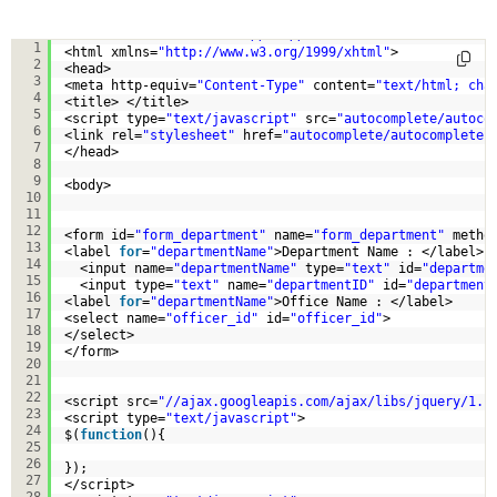
<!DOCTYPE html PUBLIC 
"-//W3C//DTD XHTML 1.0 Transition
1
<html xmlns=
"
http://www.w3.org/1999/xhtml
"
>
2
<head>
3
<meta http-equiv=
"Content-Type"
content=
"text/html; cha
4
<title> </title>
5
<script type=
"text/javascript"
src=
"autocomplete/autoco
6
<link rel=
"stylesheet"
href=
"autocomplete/autocomplete.
7
</head>
8
9
<body>
10
11
12
<form id=
"form_department"
name=
"form_department"
metho
13
<label 
for
=
"departmentName"
>Department Name : </label>
14
<input name=
"departmentName"
type=
"text"
id=
"departme
15
<input type=
"text"
name=
"departmentID"
id=
"department
16
<label 
for
=
"departmentName"
>Office Name : </label>
17
<select name=
"officer_id"
id=
"officer_id"
>
18
</select>
19
</form>
20
21
22
<script src=
"//ajax.googleapis.com/ajax/libs/jquery/1.1
23
<script type=
"text/javascript"
>
24
$(
function
(){
25
26
});
27
</script>
28