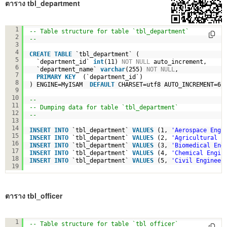
ตาราง tbl_department
-- 
1
-- Table structure for table `tbl_department`
2
-- 
3
4
CREATE
TABLE
`tbl_department` (
5
`department_id` 
int
(11) 
NOT
NULL
auto_increment,
6
`department_name` 
varchar
(255) 
NOT
NULL
,
7
PRIMARY
KEY
(`department_id`)
8
) ENGINE=MyISAM  
DEFAULT
CHARSET=utf8 AUTO_INCREMENT=6 
9
10
-- 
11
-- Dumping data for table `tbl_department`
12
-- 
13
14
INSERT
INTO
`tbl_department` 
VALUES
(1, 
'Aerospace Engi
15
INSERT
INTO
`tbl_department` 
VALUES
(2, 
'Agricultural E
16
INSERT
INTO
`tbl_department` 
VALUES
(3, 
'Biomedical Eng
17
INSERT
INTO
`tbl_department` 
VALUES
(4, 
'Chemical Engin
18
INSERT
INTO
`tbl_department` 
VALUES
(5, 
'Civil Engineer
19
ตาราง tbl_officer
-- 
1
-- Table structure for table `tbl_officer`