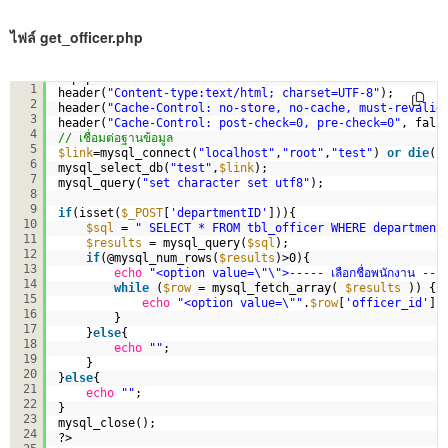
ไฟล์ get_officer.php
<?php
1
header(
"Content-type:text/html; charset=UTF-8"
);       
2
header(
"Cache-Control: no-store, no-cache, must-revalid
3
header(
"Cache-Control: post-check=0, pre-check=0"
, fals
4
// เชื่อมต่อฐานข้อมูล
5
$link
=mysql_connect(
"localhost"
,
"root"
,
"test"
) 
or
die
(
"
6
mysql_select_db(
"test"
,
$link
);
7
mysql_query(
"set character set utf8"
);
8
9
if
(isset(
$_POST
[
'departmentID'
])){
10
$sql
= 
" SELECT * FROM tbl_officer WHERE department
11
$results
= mysql_query(
$sql
);
12
if
(@mysql_num_rows(
$results
)>0){
13
echo
"<option value=\"\">----- เลือกชื่อพนักงาน --
14
while
(
$row
= mysql_fetch_array( 
$results
)) {
15
echo
"<option value=\""
.
$row
[
'officer_id'
].
16
}
17
}
else
{
18
echo
""
;            
19
}
20
}
else
{
21
echo
""
;    
22
}
23
mysql_close();
24
?>