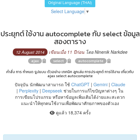
Original Language (THAI)
Select Language
▼
ประยุกต์ ใช้งาน autocomplete กับ select ข้อมูล
สองตาราง
เขียนเมื่อ 11 ปีก่อน
โดย Ninenik Narkdee
12 August 2014
ajax
select
autocomplete
คำสั่ง การ กำหนด รูปแบบ ตัวอย่าง เทคนิค ลูกเล่น การประยุกต์ การใช้งาน เกี่ยวกับ
ajax select autocomplete
ปัจจุบัน นักพัฒนาสามารถ ใช้
ChatGPT
|
Gemini
|
Claude
|
Perplexity
|
Deepseek
ช่วยในการแก้ไขปัญหาต่างๆ ใน
การเขียนโปรแกรม หรือหาข้อมูลเพิ่มเติมได้ง่ายและสะดวก
แนะนำให้ทุกคนใช้งานเพื่อพัฒนาศักยภาพของตัวเอง
ดูแล้ว 18,374 ครั้ง