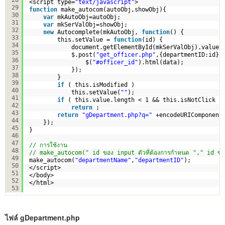
<script type=
"text/javascript"
>  
29
function
make_autocom(autoObj,showObj){  
30
var
mkAutoObj=autoObj;   
31
var
mkSerValObj=showObj;   
32
new
Autocomplete(mkAutoObj, 
function
() {  
33
this.setValue = 
function
(id) {        
34
document.getElementById(mkSerValObj).value 
35
$.post(
"get_officer.php"
,{departmentID:id},
36
$(
"#officer_id"
).html(data);
37
});
38
}  
39
if
( this.isModified )  
40
this.setValue(
""
);  
41
if
( this.value.length < 1 && this.isNotClick )
42
return
;      
43
return
"gDepartment.php?q="
+encodeURIComponent
44
});   
45
}     
46
47
// การใช้งาน  
48
// make_autocom(" id ของ input ตัวที่ต้องการกำหนด "," id ของ 
49
make_autocom(
"departmentName"
,
"departmentID"
);  
50
</script> 
51
</body>
52
</html>
53
ไฟล์ gDepartment.php