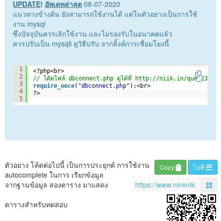
UPDATE
!
อัพเดทล่าสุด
08-07-2020
แนวทางข้างต้น ยังสามารถใช้งานได้ แต่ในตัวอย่างเป็นการใช้
งาน mysql
ซึ่งปัจจุบันควรเลิกใช้งาน และไม่รองรับในอนาคตแล้ว
ควรปรับเป็น mysqli ดูวิธีปรับ จากลิ้งค์การเชื่อมโยงนี้
<br>
1
<?php<br>
2
// โค้ดไฟล์ dbconnect.php ดูได้ที่ 
http://niik.in/que_2398_
3
require_once
(
"dbconnect.php"
);<br>
4
?>
5
ตัวอย่าง โค้ดต่อไปนี้ เป็นการประยุกต์ การใช้งาน
Copy
ไปที่
autocomplete ในการ เรียกข้อมูล
จากฐานข้อมูล สองตาราง มาแสดง
ตารางสำหรับทดสอบ