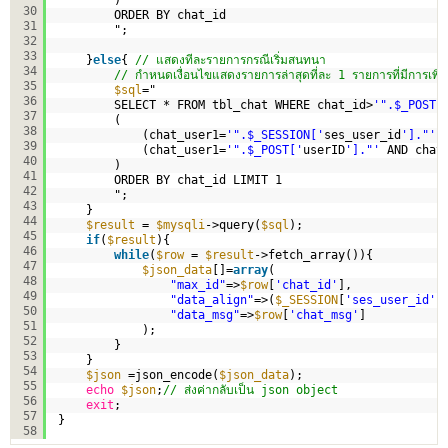
30
ORDER BY chat_id 
31
";
32
33
}
else
{ 
// แสดงทีละรายการกรณีเริ่มสนทนา
34
// กำหนดเงื่อนไขแสดงรายการล่าสุดที่ละ 1 รายการที่มีการเพิ่ม
35
$sql
="
36
SELECT * FROM tbl_chat WHERE chat_id>
'".$_POST[
37
(
38
(chat_user1=
'".$_SESSION['
ses_user_id
']."'
39
(chat_user1=
'".$_POST['
userID
']."'
AND chat
40
)   
41
ORDER BY chat_id LIMIT 1
42
";
43
}
44
$result
= 
$mysqli
->query(
$sql
);
45
if
(
$result
){
46
while
(
$row
= 
$result
->fetch_array()){
47
$json_data
[]=
array
(
48
"max_id"
=>
$row
[
'chat_id'
],
49
"data_align"
=>(
$_SESSION
[
'ses_user_id'
]
50
"data_msg"
=>
$row
[
'chat_msg'
]         
51
);  
52
}
53
}
54
$json
=json_encode(
$json_data
);
55
echo
$json
;
// ส่งค่ากลับเป็น json object
56
exit
;
57
}
58