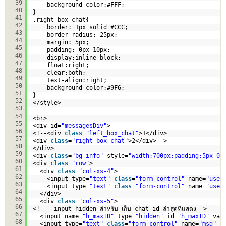
39
background-color:#FFF;  
40
}
41
.right_box_chat{
42
border: 1px solid #CCC;
43
border-radius: 25px;
44
margin: 5px;
45
padding: 0px 10px;
46
display:inline-block;
47
float:right;
48
clear:both;
49
text-align:right;
50
background-color:#9F6;
51
}
52
</style>
53
54
<br>
55
<div id=
"messagesDiv"
>
56
<!--<div 
class
=
"left_box_chat"
>1</div>
57
<div 
class
=
"right_box_chat"
>2</div>-->
58
</div>
59
<div 
class
=
"bg-info"
style=
"width:700px;padding:5px 0p
60
<div 
class
=
"row"
>
61
<div 
class
=
"col-xs-4"
>
62
<input type=
"text"
class
=
"form-control"
name=
"user
63
<input type=
"text"
class
=
"form-control"
name=
"user
64
</div>
65
<div 
class
=
"col-xs-5"
>
66
<!--  input hidden สำหรับ เก็บ chat_id ล่าสุดที่แสดง-->
67
<input name=
"h_maxID"
type=
"hidden"
id=
"h_maxID"
val
68
<input type=
"text"
class
=
"form-control"
name=
"msg"
i