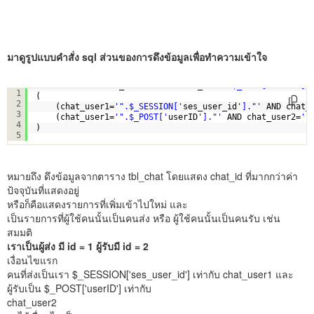
มาดูรูปแบบคำสั่ง sql ส่วนของการดึงข้อมูลเพื่อทำความเข้าใจ
SELECT * FROM tbl_chat WHERE chat_id>
'".$_POST['
maxID
'].
1
(
2
(chat_user1=
'".$_SESSION['
ses_user_id
']."'
AND chat_
3
(chat_user1=
'".$_POST['
userID
']."'
AND chat_user2=
'"
4
)   
5
หมายถึง ดึงข้อมูลจากตาราง tbl_chat โดยแสดง chat_id ที่มากกว่าค่า
ป้จจุบันที่แสดงอยู่
หรือก็คือแสดงรายการที่เพิ่มเข้าไปใหม่ และ
เป็นรายการที่ผู้ใช้คนนั้นเป็นคนส่ง หรือ ผู้ใช้คนนั้นเป็นคนรับ เช่น
สมมติ
เราเป็นผู้ส่ง มี id = 1 ผู้รับมี id = 2
เงื่อนไขแรก
คนที่ส่งเป็นเรา $_SESSION['ses_user_id'] เท่ากับ chat_user1 และ
ผู้รับเป็น $_POST['userID'] เท่ากับ
chat_user2