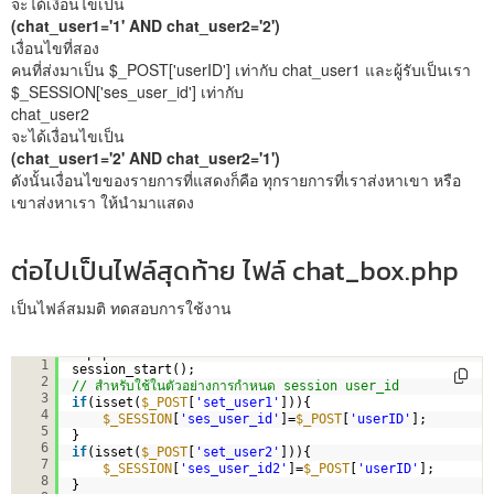
จะได้เงื่อนไขเป็น
(chat_user1='1' AND chat_user2='2')
เงื่อนไขที่สอง
คนที่ส่งมาเป็น $_POST['userID'] เท่ากับ chat_user1 และผู้รับเป็นเรา
$_SESSION['ses_user_id'] เท่ากับ
chat_user2
จะได้เงื่อนไขเป็น
(chat_user1='2' AND chat_user2='1')
ดังนั้นเงื่อนไขของรายการที่แสดงก็คือ ทุกรายการที่เราส่งหาเขา หรือ
เขาส่งหาเรา ให้นำมาแสดง
ต่อไปเป็นไฟล์สุดท้าย ไฟล์ chat_box.php
เป็นไฟล์สมมติ ทดสอบการใช้งาน
<?php
1
session_start();
2
// สำหรับใช้ในตัวอย่างการกำหนด session user_id
3
if
(isset(
$_POST
[
'set_user1'
])){
4
$_SESSION
[
'ses_user_id'
]=
$_POST
[
'userID'
];
5
}
6
if
(isset(
$_POST
[
'set_user2'
])){
7
$_SESSION
[
'ses_user_id2'
]=
$_POST
[
'userID'
];
8
}