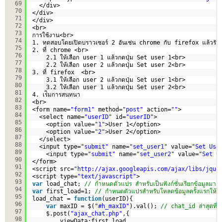
69
</div>
70
</div>
71
</div>
72
<br>
73
การใช้งาน<br>
74
1. ทดสอบโดยเปิดบราวเซอร์ 2 อันเช่น chrome กับ firefox แล้วรันไ
75
2. ที่ chrome <br>
76
2.1 ให้เลือก user 1 แล้วกดปุ่ม Set user 1<br>
77
2.2 ให้เลือก user 2 แล้วกดปุ่ม Set user 2<br>    
78
3. ที่ firefox  <br>
79
3.1 ให้เลือก user 2 แล้วกดปุ่ม Set user 1<br>
80
3.2 ให้เลือก user 1 แล้วกดปุ่ม Set user 2<br>    
81
4. เร่ิมการสนทนา
82
<br>
83
<form name=
"form1"
method=
"post"
action=
""
>
84
<select name=
"userID"
id=
"userID"
>
85
<option value=
"1"
>User 1</option>
86
<option value=
"2"
>User 2</option>    
87
</select>
88
<input type=
"submit"
name=
"set_user1"
value=
"Set Use
89
<input type=
"submit"
name=
"set_user2"
value=
"Set U
90
</form>
91
<script src=
"
http://ajax.googleapis.com/ajax/libs/jque
92
<script type=
"text/javascript"
>
93
var
load_chat; 
// กำหนดตัวแปร สำหรับเป็นฟังก์ชั่นเรียกข้อมูลมาแ
94
var
first_load=1; 
// กำหนดตัวแปรสำหรับโหลดข้อมูลครั้งแรกให้เท
95
load_chat = 
function
(userID){
96
var
maxID = $(
"#h_maxID"
).val(); 
// chat_id ล่าสุดที่
97
$.post(
"ajax_chat.php"
,{
98
viewData:first_load,