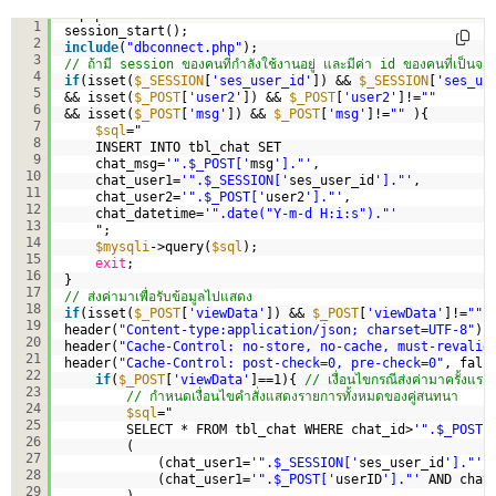
<?php  
1
session_start();
2
include
(
"dbconnect.php"
);
3
// ถ้ามี session ของคนที่กำลังใช้งานอยู่ และมีค่า id ของคนที่เป็นจะส
4
if
(isset(
$_SESSION
[
'ses_user_id'
]) && 
$_SESSION
[
'ses_us
5
&& isset(
$_POST
[
'user2'
]) && 
$_POST
[
'user2'
]!=
""
6
&& isset(
$_POST
[
'msg'
]) && 
$_POST
[
'msg'
]!=
""
){
7
$sql
="
8
INSERT INTO tbl_chat SET 
9
chat_msg=
'".$_POST['
msg
']."'
,
10
chat_user1=
'".$_SESSION['
ses_user_id
']."'
,  
11
chat_user2=
'".$_POST['
user2
']."'
,
12
chat_datetime=
'".date("Y-m-d H:i:s")."'
13
";
14
$mysqli
->query(
$sql
);
15
exit
;
16
}
17
// ส่งค่ามาเพื่อรับข้อมูลไปแสดง
18
if
(isset(
$_POST
[
'viewData'
]) && 
$_POST
[
'viewData'
]!=
""
)
19
header(
"Content-type:application/json; charset=UTF-8"
);
20
header(
"Cache-Control: no-store, no-cache, must-revalid
21
header(
"Cache-Control: post-check=0, pre-check=0"
, fals
22
if
(
$_POST
[
'viewData'
]==1){ 
// เงื่อนไขกรณีส่งค่ามาครั้งแรก
23
// กำหนดเงื่อนไขคำสั่งแสดงรายการทั้งหมดของคู่สนทนา
24
$sql
="
25
SELECT * FROM tbl_chat WHERE chat_id>
'".$_POST[
26
(
27
(chat_user1=
'".$_SESSION['
ses_user_id
']."'
28
(chat_user1=
'".$_POST['
userID
']."'
AND chat
29
)   