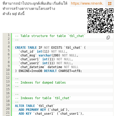
ที่สามารถนำไปประยุกต์เพิ่มเติม เริ่มต้นให้
ทำการสร้างตารางตามโครงสร้าง
คำสั่ง sql ดังนี้
--
1
-- Table structure for table `tbl_chat`
2
--
3
4
CREATE
TABLE
IF 
NOT
EXISTS `tbl_chat` (
5
`chat_id` 
int
(11) 
NOT
NULL
,
6
`chat_msg` 
varchar
(200) 
NOT
NULL
,
7
`chat_user1` 
int
(11) 
NOT
NULL
,
8
`chat_user2` 
int
(11) 
NOT
NULL
,
9
`chat_datetime` datetime 
NOT
NULL
10
) ENGINE=InnoDB 
DEFAULT
CHARSET=utf8;
11
12
--
13
-- Indexes for dumped tables
14
--
15
16
--
17
-- Indexes for table `tbl_chat`
18
--
19
ALTER
TABLE
`tbl_chat`
20
ADD
PRIMARY
KEY
(`chat_id`),
21
ADD
KEY
`chat_user1` (`chat_user1`),