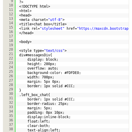
9
?>
10
<!DOCTYPE html>
11
<html>
12
<head>
13
<meta charset=
"utf-8"
>
14
<title>chat box</title>
15
<link rel=
"stylesheet"
href=
"
https://maxcdn.bootstrapc
16
</head>
17
18
<body>
19
20
<style type=
"text/css"
>
21
div#messagesDiv{
22
display: block;
23
height: 280px;
24
overflow: auto;
25
background-color: #FDFDE0;
26
width: 700px;
27
margin: 5px 0px;
28
border: 1px solid #CCC;
29
}
30
.left_box_chat{
31
border: 1px solid #CCC;
32
border-radius: 25px;
33
margin: 5px;
34
padding: 0px 10px;
35
display:inline-block;
36
float:left;
37
clear:both;
38
text-align:left;