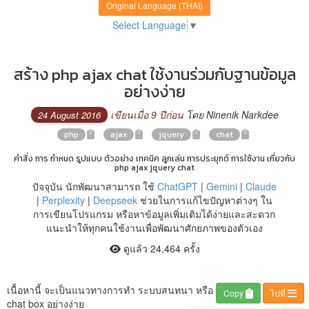
Original Language (THAI)
Select Language
▼
สร้าง php ajax chat ใช้งานร่วมกับฐานข้อมูล
อย่างง่าย
เขียนเมื่อ 9 ปีก่อน
โดย Ninenik Narkdee
24 August 2016
php
ajax
jquery
chat
คำสั่ง การ กำหนด รูปแบบ ตัวอย่าง เทคนิค ลูกเล่น การประยุกต์ การใช้งาน เกี่ยวกับ
php ajax jquery chat
ปัจจุบัน นักพัฒนาสามารถ ใช้
ChatGPT
|
Gemini
|
Claude
|
Perplexity
|
Deepseek
ช่วยในการแก้ไขปัญหาต่างๆ ใน
การเขียนโปรแกรม หรือหาข้อมูลเพิ่มเติมได้ง่ายและสะดวก
แนะนำให้ทุกคนใช้งานเพื่อพัฒนาศักยภาพของตัวเอง
ดูแล้ว 24,464 ครั้ง
เนื้อหานี้ จะเป็นแนวทางการทำ ระบบสนทนา หรือ
Copy
ไปที่
chat box อย่างง่าย