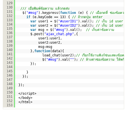
129
130
/// เมื่อพิมพ์ข้อความ แล้วกดส่ง
131
$(
"#msg"
).keypress(
function
(e) { 
// เมื่อกดที่ ช่องข้อคว
132
if
(e.keyCode == 13) { 
// ถ้ากดปุ่ม enter  
133
var
user1 = $(
"#userID1"
).val(); 
// เก็บ id user  ผู้
134
var
user2 = $(
"#userID2"
).val(); 
// เก็บ id user  ผู้
135
var
msg = $(
"#msg"
).val();  
// เก็บค่าข้อความ  
136
$.post(
"ajax_chat.php"
,{
137
user1:user1,
138
user2:user2,
139
msg:msg
140
},
function
(data){
141
load_chat(user2);
// เรียกใช้งานฟังก์ช่นแสดงข้อคว
142
$(
"#msg"
).val(
""
); 
// ล้างค่าช่องข้อความ ให้พร
143
});
144
145
}  
146
});  
147
148
});
149
150
</script>
151
</body>
152
</html>
153