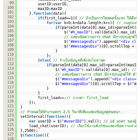
99
userID:userID,
100
maxID:maxID
101
},
function
(data){
102
if
(first_load==1){ 
// ถ้าเป็นการโหลดครั้งแรก ให้ดึงข้
103
for
(
var
k=0;k<data.length;k++){ 
// วนลูปแสดง
104
if
(parseInt(data[0].max_id)>parseInt(m
105
$(
"#h_maxID"
).val(data[k].max_id);
106
// แสดงข้อความการ chat มีการประยุกต์ใช้
107
$(
"#messagesDiv"
).append(
"<div cla
108
$(
"#messagesDiv"
)[0].scrollTop = $
109
}
110
};
111
}
else
{ 
// ถ้าเป็นข้อมูลที่เพิ่งส่งไปล่าสุด
112
if
(parseInt(data[0].max_id)>parseInt(maxID
113
$(
"#h_maxID"
).val(data[0].max_id); 
// เ
114
// แสดงข้อความการ chat มีการประยุกต์ใช้ ตำแห
115
$(
"#messagesDiv"
).append(
"<div class="
116
$(
"#messagesDiv"
)[0].scrollTop = $(
"#m
117
}
118
}
119
first_load++;
// บวกค่า first_load
120
});     
121
}
122
// กำหนดให้ทำงานทกๆ 2.5 วินาทีเพิ่มแสดงข้อมูลคู่สนทนา
123
setInterval(
function
(){
124
var
userID = $(
"#userID2"
).val(); 
// id user ของผู้รั
125
load_chat(userID); 
// เรียกใช้งานฟังก์ช่นแสดงข้อความล่าสุด
126
},2500);    
127
$(
function
(){
128