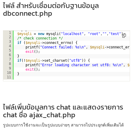
ไฟล์ สำหรับเชื่อมต่อกับฐานข้อมูล
dbconnect.php
<?php  
1
$mysqli
= 
new
mysqli(
"localhost"
, 
"root"
,
""
,
"test"
);  
2
/* check connection */
3
if
(
$mysqli
->connect_errno) {  
4
printf(
"Connect failed: %s\n"
, 
$mysqli
->connect_err
5
exit
();  
6
}  
7
if
(!
$mysqli
->set_charset(
"utf8"
)) {  
8
printf(
"Error loading character set utf8: %s\n"
, 
$m
9
exit
();  
10
}
11
ไฟล์เพิ่มข้อมูลการ chat และแสดงรายการ
chat ชื่อ ajax_chat.php
รูปแบบการใช้งานจะเป็นรูปแบบง่ายๆ สามารถไปประยุกต์เพิ่มเติมได้