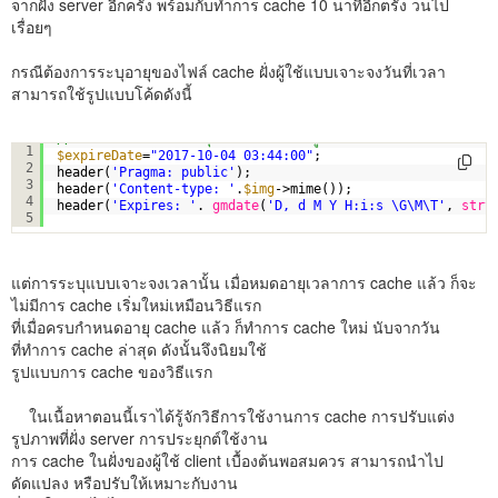
จากฝั่ง server อีกครั้ง พร้อมกับทำการ cache 10 นาทีอีกตรั้ง วนไป
เรื่อยๆ
กรณีต้องการระบุอายุของไฟล์ cache ฝั่งผู้ใช้แบบเจาะจงวันที่เวลา
สามารถใช้รูปแบบโค้ดดังนี้
// กำหนด headr ควบคุมการ cache ฝั่งผู้ใช้งานผ่าน บราวเซอร์
1
$expireDate
=
"2017-10-04 03:44:00"
;
2
header(
'Pragma: public'
);
3
header(
'Content-type: '
.
$img
->mime());
4
header(
'Expires: '
. 
gmdate
(
'D, d M Y H:i:s \G\M\T'
, 
strt
5
แต่การระบุแบบเจาะจงเวลานั้น เมื่อหมดอายุเวลาการ cache แล้ว ก็จะ
ไม่มีการ cache เริ่มใหม่เหมือนวิธีแรก
ที่เมื่อครบกำหนดอายุ cache แล้ว ก็ทำการ cache ใหม่ นับจากวัน
ที่ทำการ cache ล่าสุด ดังนั้นจึงนิยมใช้
รูปแบบการ cache ของวิธีแรก
ในเนื้อหาตอนนี้เราได้รู้จักวิธีการใช้งานการ cache การปรับแต่ง
รูปภาพที่ฝั่ง server การประยุกต์ใช้งาน
การ cache ในฝั่งของผู้ใช้ client เบื้องต้นพอสมควร สามารถนำไป
ดัดแปลง หรือปรับให้เหมาะกับงาน