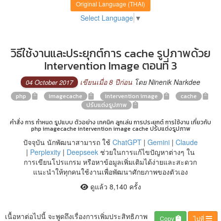
Original Language (THAI)
Select Language
▼
วิธีใช้งานและประยุกต์การ cache รูปภาพด้วย
Intervention Image ตอนที่ 3
เขียนเมื่อ 8 ปีก่อน
โดย Ninenik Narkdee
04 October 2017
php
imagecache
intervention image
cache
ปรับแต่งรูปภาพ
คำสั่ง การ กำหนด รูปแบบ ตัวอย่าง เทคนิค ลูกเล่น การประยุกต์ การใช้งาน เกี่ยวกับ
php imagecache intervention image cache ปรับแต่งรูปภาพ
ปัจจุบัน นักพัฒนาสามารถ ใช้
ChatGPT
|
Gemini
|
Claude
|
Perplexity
|
Deepseek
ช่วยในการแก้ไขปัญหาต่างๆ ใน
การเขียนโปรแกรม หรือหาข้อมูลเพิ่มเติมได้ง่ายและสะดวก
แนะนำให้ทุกคนใช้งานเพื่อพัฒนาศักยภาพของตัวเอง
ดูแล้ว 8,140 ครั้ง
เนื้อหาต่อไปนี้ จะพูดถึงเรื่องการเพิ่มประสิทธิภาพ
Copy
ไปที่