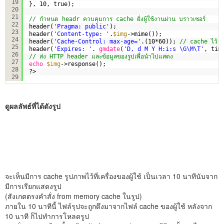
19
}, 10, true);
20
21
// กำหนด headr ควบคุมการ cache ฝั่งผู้ใช้งานผ่าน บราวเซอร์
22
header(
'Pragma: public'
);
23
header(
'Content-type: '
.
$img
->mime());
24
header(
'Cache-Control: max-age='
.(10*60)); 
// cache ไว้  10
25
header(
'Expires: '
. 
gmdate
(
'D, d M Y H:i:s \G\M\T'
, tim
26
// ส่ง HTTP header และข้อมูลของรูปเพื่อนำไปแสดง
27
echo
$img
->response();
28
?>
29
ดูผลลัพธ์ที่ได้ดังรูป
จะเห็นมีการ cache รูปภาพไว้ที่เครื่องของผู้ใช้ เป็นเวลา 10 นาทีนับจาก
มีการเรียกแสดงรูป
(สังเกตตรงคำสั่ง from memory cache ในรูป)
ภายใน 10 นาทีนี้ ไฟล์รุปจะถูกดึงมาจากไฟล์ cache ของผู้ใช้ หลังจาก
10 นาที ก็ไปทำการโหลดรูป