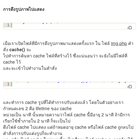
การดึงรูปภาพไปแสดง
<img src=
"img.php"
/>
1
เมื่อเราเปิดไฟล์ที่มีการดึงรูปภาพมาแสดงครั้งแรก ใน ไฟล์
img.php
คำ
สั่ง
cache()
จะ
ไปทำการค้นหา cache ไฟล์ที่สร้างไว้ ซึ่งแน่นอนว่า จะยังไม่มีไฟล์ที่
cache ไว้
และจะเข้าไปทำงานในคำสั่ง
$manager
->make(
'images/Garden.jpg'
)->fit(100)->greyscale
1
และทำการ cache รูปที่ได้ทำการปรับแต่งแล้ว โดยในตัวอย่างเรา
กำหนดเลข 2 คือ lifetime ของ cache
หน่วยเป็น นาที นั้นหมายความว่าไฟล์ cache นี้มีอายุ 2 นาที ถ้ามีการ
เรียกใช้ซ้ำภายใน 2 นาที ก็จะเป็นไป
ดึงไฟล์ cache ไปแสดง แต่ถ้าหมดอายุ cache หรือไฟล์ cache ถูกลบไป
คำสั่งการปรับแต่งรูปก็จะทำงาน