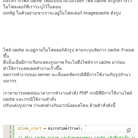
และสร้างไฟล์ cache ใหม่แบบนี้วนไปเรื่อยๆ ไฟล์ cache จะถูกสร้างไว้
ในโฟลเดอร์ที่เราระบุไว้ในตอน
config ในตัวอย่างเขาเราจะอยู่ในโฟลเดอร์ imagescache ดังรูป
ไฟล์ cache จะอยู่ภายในโฟลดอร์ดังรูป ตามระบบจัดการ cache กำหนด
ขึ้น
ดึงนั้นเมื่อมีการเรียกแสดงรูปภาพ ก็จะไปดึงไฟล์จาก cache มาก่อน
ทำให้การแสดงผลทำงานเร็วขึ้น
ลดการทำงานของ server จะเห็นผลชัดกรณีที่มีการใช้งานกับรูปจำนว
นมากๆ
เราสามารถทดสอบเวลาการทำงานคำสั่ง PHP กรณีที่มีการใช้งานไฟล์
cache และกรณีใช้งานคำสั่ง
ปรับแต่งรูปภาพ ว่าแตกต่างกันมากน้อยแค่ไหน ด้วยคำสั่งดังนี้
//place this before any script you want to calculate ti
1
$time_start
= microtime(true); 
2
3
// สร้าง cache รูปภาพ และกำหนดอายุของ cache แล้วคืนค่าเป็น i