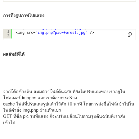
การดึงรูปภาพไปแสดง
<img src=
"img.php?pic=Dock.jpg"
/>
1
<img src=
"img.php?pic=Forest.jpg"
/>
2
ผลลัพธ์ที่ได้
จากโค้ดข้างต้น สมมติว่าโฟล์ต้นฉบับที่ยังไม่ปรับแต่งของเราอยู่ใน
โฟลเดอร์ images และเราต้องการสร้าง
cache ไฟล์ที่ปรับแต่งรูปแล้วไว้สัก 10 นาที โดยการส่งชื่อไฟล์เข้าไปใน
ไฟล์คำสั่ง
img.php
ผ่านตัวแปร
GET ที่ชื่อ pic รูปที่แสดง ก็จะปรับเปลี่ยนไปตามรูปต้นฉบับที่เราส่ง
เข้าไป