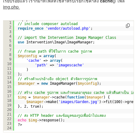
เรียบร้อยแล้ว เราก็มาที่ไฟล์ที่ใช้สำหรับเรียกใช้คำสั่ง
cache()
ไฟล์
img.php
<?php
1
// include composer autoload
2
require_once
'vendor/autoload.php'
;
3
4
// import the Intervention Image Manager Class
5
use
Intervention\Image\ImageManager;  
6
7
// กำหนด path ที่ใช้ในการ cache รูปภาพ 
8
$myconfig
= 
array
(
9
'cache'
=> 
array
(
10
'path'
=> 
'imagescache'
11
)
12
);
13
// สร้างตัวแปรอ้างอิง object ตัวจัดการรูปภาพ
14
$manager
= 
new
ImageManager(
$myconfig
);      
15
16
// สร้าง cache รูปภาพ และกำหนดอายุของ cache แล้วคืนค่าเป็น i
17
$img
= 
$manager
->cache(
function
(
$manager
) {
18
$manager
->make(
'images/Garden.jpg'
)->fit(100)->grey
19
}, 2, true);
20
21
// ส่ง HTTP header และข้อมูลของรูปเพื่อนำไปแสดง
22
echo
$img
->response();
23
?>
24