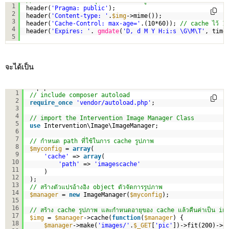
// กำหนด headr ควบคุมการ cache ฝั่งผู้ใช้งานผ่าน บราวเซอร์
1
header(
'Pragma: public'
);
2
header(
'Content-type: '
.
$img
->mime());
3
header(
'Cache-Control: max-age='
.(10*60)); 
// cache ไว้ 10 น
4
header(
'Expires: '
. 
gmdate
(
'D, d M Y H:i:s \G\M\T'
, time
5
จะได้เป็น
<?php
1
// include composer autoload
2
require_once
'vendor/autoload.php'
;
3
4
// import the Intervention Image Manager Class
5
use
Intervention\Image\ImageManager;  
6
7
// กำหนด path ที่ใช้ในการ cache รูปภาพ 
8
$myconfig
= 
array
(
9
'cache'
=> 
array
(
10
'path'
=> 
'imagescache'
11
)
12
);
13
// สร้างตัวแปรอ้างอิง object ตัวจัดการรูปภาพ
14
$manager
= 
new
ImageManager(
$myconfig
);      
15
16
// สร้าง cache รูปภาพ และกำหนดอายุของ cache แล้วคืนค่าเป็น i
17
$img
= 
$manager
->cache(
function
(
$manager
) {
18
$manager
->make(
'images/'
.
$_GET
[
'pic'
])->fit(200)->g