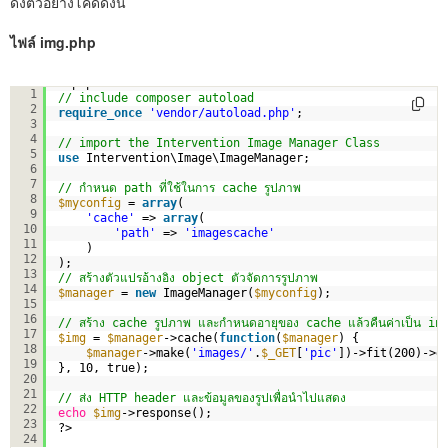
ดังตัวอย่างโค้ดดังนี้
ไฟล์ img.php
<?php
1
// include composer autoload
2
require_once
'vendor/autoload.php'
;
3
4
// import the Intervention Image Manager Class
5
use
Intervention\Image\ImageManager;  
6
7
// กำหนด path ที่ใช้ในการ cache รูปภาพ 
8
$myconfig
= 
array
(
9
'cache'
=> 
array
(
10
'path'
=> 
'imagescache'
11
)
12
);
13
// สร้างตัวแปรอ้างอิง object ตัวจัดการรูปภาพ
14
$manager
= 
new
ImageManager(
$myconfig
);      
15
16
// สร้าง cache รูปภาพ และกำหนดอายุของ cache แล้วคืนค่าเป็น i
17
$img
= 
$manager
->cache(
function
(
$manager
) {
18
$manager
->make(
'images/'
.
$_GET
[
'pic'
])->fit(200)->g
19
}, 10, true);
20
21
// ส่ง HTTP header และข้อมูลของรูปเพื่อนำไปแสดง
22
echo
$img
->response();
23
?>
24