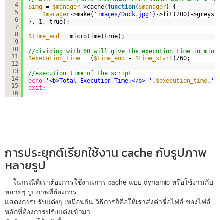
4
$img
= 
$manager
->cache(
function
(
$manager
) {
5
$manager
->make(
'images/Dock.jpg'
)->fit(200)->greysc
6
}, 1, true);
7
8
$time_end
= microtime(true);
9
10
//dividing with 60 will give the execution time in minu
11
$execution_time
= (
$time_end
- 
$time_start
)/60;
12
13
//execution time of the script
14
echo
'<b>Total Execution Time:</b> '
.
$execution_time
.
' 
15
exit
;
16
การประยุกต์เรียกใช้งาน cache กับรูปภาพ
หลายรูป
ในกรณีที่เราต้องการใช้งานการ cache แบบ dynamic หรือใช้งานกับ
หลายๆ รูปภาพที่ต้องการ
แสดงการปรับแต่งๆ เหมือนกัน วิธีการก็คือให้เราส่งค่าชื่อไฟล์ ของไฟล์
หลักที่ต้องการปรับแต่งเข้ามา