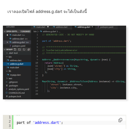
เราลองเปิดไฟล์ address.g.dart จะได้เป็นดังนี้
// GENERATED CODE - DO NOT MODIFY BY HAND
1
2
part of 
'address.dart'
;
3