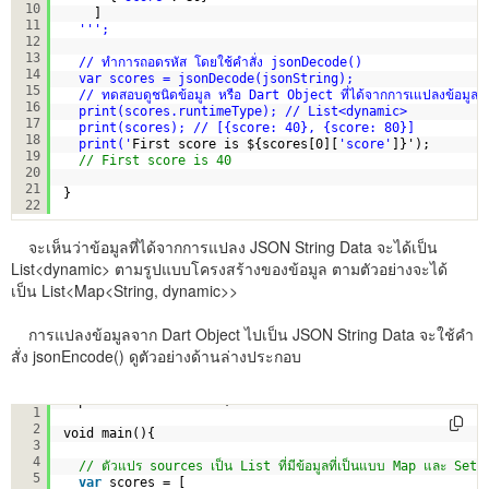
10
]
11
''
';
12
13
// ทำการถอดรหัส โดยใช้คำสั่ง jsonDecode()
14
var scores = jsonDecode(jsonString);
15
// ทดสอบดูชนิดข้อมูล หรือ Dart Object ที่ได้จากการเแปลงข้อมูล
16
print(scores.runtimeType); // List<dynamic>
17
print(scores); // [{score: 40}, {score: 80}]
18
print('
First score is ${scores[0][
'score'
]}');
19
// First score is 40
20
21
}
22
จะเห็นว่าข้อมูลที่ได้จากการแปลง JSON String Data จะได้เป็น
List<dynamic> ตามรูปแบบโครงสร้างของข้อมูล ตามตัวอย่างจะได้
เป็น List<Map<String, dynamic>>
การแปลงข้อมูลจาก Dart Object ไปเป็น JSON String Data จะใช้คำ
สั่ง jsonEncode() ดูตัวอย่างด้านล่างประกอบ
import 
'dart:convert'
;
1
2
void main(){
3
4
// ตัวแปร sources เป็น List ที่มีข้อมูลที่เป็นแบบ Map และ Set 
5
var
scores = [