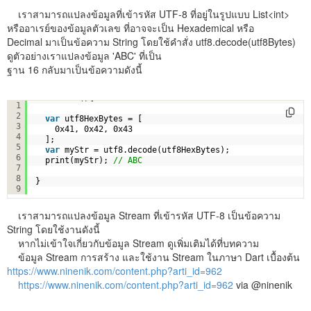
เราสามารถแปลงข้อมูลที่เข้ารหัส UTF-8 ที่อยู่ในรูปแบบ List<int>
หรืออาเรย์ของข้อมูลตัวเลข ที่อาจจะเป็น Hexademical หรือ
Decimal มาเป็นข้อความ String โดยใช้คำสั่ง utf8.decode(utf8Bytes)
ดูตัวอย่างเราแปลงข้อมูล 'ABC' ที่เป็น
ฐาน 16 กลับมาเป็นข้อความดังนี้
void main(){
1
2
var
utf8HexBytes = [
3
0x41, 0x42, 0x43
4
];
5
var
myStr = utf8.decode(utf8HexBytes);
6
print(myStr); 
// ABC
7
8
}
9
เราสามารถแปลงข้อมูล Stream ที่เข้ารหัส UTF-8 เป็นข้อความ
String โดยใช้งานดังนี้
หากไม่เข้าใจเกี่ยวกับข้อมูล Stream ดูเพิ่มเติมได้ที่บทความ
ข้อมูล Stream การสร้าง และใช้งาน Stream ในภาษา Dart เบื้องต้น
https://www.ninenik.com/content.php?arti_id=962
https://www.ninenik.com/content.php?arti_id=962
via @ninenik