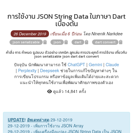
การใช้งาน JSON String Data ในภาษา Dart
เบื้องต้น
เขียนเมื่อ 6 ปีก่อน
โดย Ninenik Narkdee
26 December 2019
json serializable
json
dart
dart convert
คำสั่ง การ กำหนด รูปแบบ ตัวอย่าง เทคนิค ลูกเล่น การประยุกต์ การใช้งาน เกี่ยวกับ
json serializable json dart dart convert
ปัจจุบัน นักพัฒนาสามารถ ใช้
ChatGPT
|
Gemini
|
Claude
|
Perplexity
|
Deepseek
ช่วยในการแก้ไขปัญหาต่างๆ ใน
การเขียนโปรแกรม หรือหาข้อมูลเพิ่มเติมได้ง่ายและสะดวก
แนะนำให้ทุกคนใช้งานเพื่อพัฒนาศักยภาพของตัวเอง
ดูแล้ว 14,841 ครั้ง
UPDATE
!
อัพเดทล่าสุด
29-12-2019
29-12-2019 - เพิ่มการใช้งาน JSON Array
29-12-2019 - เพิ่มเครื่องมือแปลง JSON String Data เป็น JSON