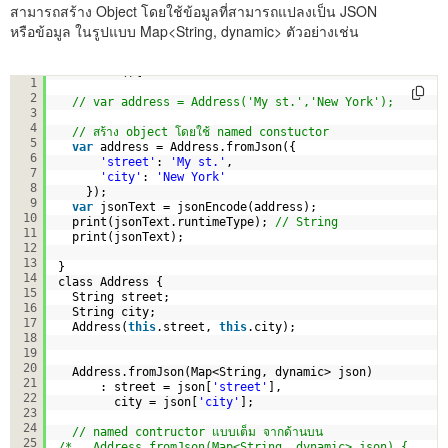
สามารถสร้าง Object โดยใช้ข้อมูลที่สามารถแปลงเป็น JSON
หรือข้อมูล ในรูปแบบ Map<String, dynamic> ตัวอย่างเช่น
void main(){
1
2
// var address = Address('My st.','New York');
3
4
// สร้าง object โดยใช้ named constuctor 
5
var
address = Address.fromJson({
6
'street'
: 
'My st.'
,
7
'city'
: 
'New York'
8
});
9
var
jsonText = jsonEncode(address);
10
print(jsonText.runtimeType); 
// String
11
print(jsonText);
12
13
}
14
class Address {
15
String street;
16
String city;
17
Address(
this
.street, 
this
.city);
18
19
20
Address.fromJson(Map<String, dynamic> json)
21
: street = json[
'street'
],
22
city = json[
'city'
];
23
24
// named contructor แบบเต็ม จากด้านบน
25
/*   Address.fromJson(Map<String, dynamic> json) {