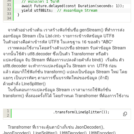
30
// หน่วงเวลา 1 วินาที
31
await Future.delayed(const Duration(seconds: 1));
32
yield utf8Bits;  
// ส่งออกข้อมูล Stream
33
}
34
จากตัวอย่างข้างต้น เราสร้างฟังก์ชั่นชื่อ genStream() ที่ทำการส่ง
ออกข้อมูล Stream เป็น List<int> รายการเข้ารหัสข้อมูล UTF8
ในตัวอย่างคือค่าเข้ารหัส UTF8 ในเลขฐาน 16 ของตัว "ABC"
เราทดลองใช้งานโดยสร้างตัวแปรชื่อ stream รับค่าข้อมูล Stream
จากนั้นใช้ตัว utf8.decoder ซึ่งเป็นตัว Transformer หรือตัว
แปลงข้อมูล จับ Stream ที่ต้องการแปลงด้วยคำสั่ง bind() เริ่มต้น ตัว
utf8.decoder จะทำการแปลงข้อมูลใน Stream จาก UTF8 ก่อน
แล้ว ต่อมาก็ใช้ฟังก์ชั่น transform() แปลงเป็นข้อมูล Stream ใหม่ โดย
แยกๆ เป็นบรรทัดๆ ตามการขึ้นบรรทัดใหม่ของข้อมูล (ถ้ามี)
ด้วยคำสั่ง LineSplitter()
ในขั้นตอนการแปลงข้อมูล Stream เราสามารถใช้ฟังก์ชั่น
transform() ทั้งสองครั้งก็ได้ โดยกำหนด Transfromer ที่ต้องการใช้งาน
var
lines = stream.transform(Utf8Decoder())
1
.transform(LineSplitter());
2
Transfromer ที่เราจะคุ้นตาบ้างก็เช่น JsonDecoder(),
JsonEncoder(), LineSplitter(), Utf8Decoder(), Utf8Encoder(),