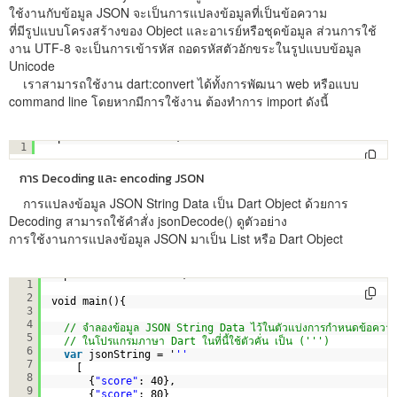
ใช้งานกับข้อมูล JSON จะเป็นการแปลงข้อมูลที่เป็นข้อความ
ที่มีรูปแบบโครงสร้างของ Object และอาเรย์หรือชุดข้อมูล ส่วนการใช้
งาน UTF-8 จะเป็นการเข้ารหัส ถอดรหัสตัวอักขระในรูปแบบข้อมูล
Unicode
เราสามารถใช้งาน dart:convert ได้ทั้งการพัฒนา web หรือแบบ
command line โดยหากมีการใช้งาน ต้องทำการ import ดังนี้
import 
'dart:convert'
;
1
การ Decoding และ encoding JSON
การแปลงข้อมูล JSON String Data เป็น Dart Object ด้วยการ
Decoding สามารถใช้คำสั่ง jsonDecode() ดูตัวอย่าง
การใช้งานการแปลงข้อมูล JSON มาเป็น List หรือ Dart Object
import 
'dart:convert'
;
1
2
void main(){
3
4
// จำลองข้อมูล JSON String Data ไว้ในตัวแบ่งการกำหนดข้อควา
5
// ในโปรแกรมภาษา Dart ในที่นี้ใช้ตัวคั่น เป็น (''')
6
var
jsonString = '
''
7
[
8
{
"score"
: 40},
9
{
"score"
: 80}