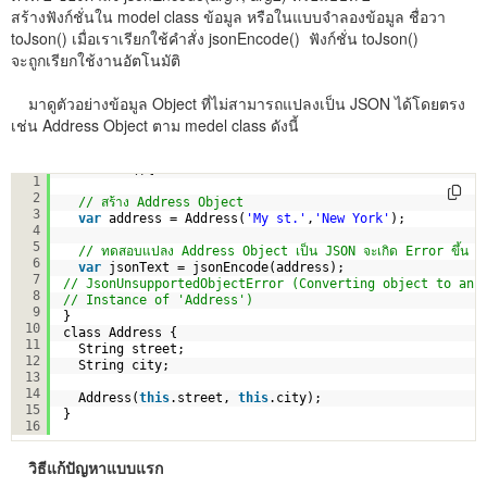
สร้างฟังก์ชั่นใน model class ข้อมูล หรือในแบบจำลองข้อมูล ชื่อวา
toJson() เมื่อเราเรียกใช้คำสั่ง jsonEncode() ฟังก์ชั่น toJson()
จะถูกเรียกใช้งานอัตโนมัติ
มาดูตัวอย่างข้อมูล Object ที่ไม่สามารถแปลงเป็น JSON ได้โดยตรง
เช่น Address Object ตาม medel class ดังนี้
void main(){
1
2
// สร้าง Address Object 
3
var
address = Address(
'My st.'
,
'New York'
);
4
5
// ทดสอบแปลง Address Object เป็น JSON จะเกิด Error ขึ้น
6
var
jsonText = jsonEncode(address);
7
// JsonUnsupportedObjectError (Converting object to an 
8
// Instance of 'Address')  
9
}
10
class Address {
11
String street;
12
String city;
13
14
Address(
this
.street, 
this
.city);
15
}
16
วิธีแก้ปัญหาแบบแรก