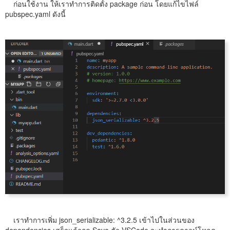
ก่อนใช้งาน ให้เราทำการติดตั้ง package ก่อน โดยแก้ไขไฟล์
pubspec.yaml ดังนี้
เราทำการเพิ่ม json_serializable: ^3.2.5 เข้าไปในส่วนของ
dependencies เสร็จแล้วกด Save ตัว VSCode จะทำการดาวน์โหลด