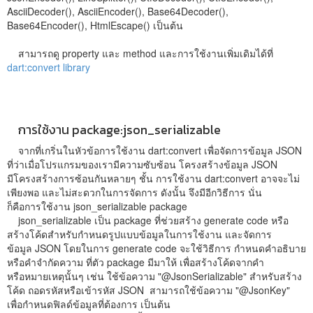
AsciiDecoder(), AsciiEncoder(), Base64Decoder(),
Base64Encoder(), HtmlEscape() เป็นต้น
สามารถดู property และ method และการใช้งานเพิ่มเดิมได้ที่
dart:convert library
การใช้งาน package:json_serializable
จากที่เกริ่นในหัวข้อการใช้งาน dart:convert เพื่อจัดการข้อมูล JSON
ที่ว่าเมื่อโปรแกรมของเรามีความซับซ้อน โครงสร้างข้อมูล JSON
มีโครงสร้างการซ้อนกันหลายๆ ชั้น การใช้งาน dart:convert อาจจะไม่
เพียงพอ และไม่สะดวกในการจัดการ ดังนั้น จึงมีอีกวิธีการ นั่น
ก็คือการใช้งาน json_serializable package
json_serializable เป็น package ที่ช่วยสร้าง generate code หรือ
สร้างโค้ดสำหรับกำหนดรูปแบบข้อมูลในการใช้งาน และจัดการ
ข้อมูล JSON โดยในการ generate code จะใช้วิธีการ กำหนดคำอธิบาย
หรือคำจำกัดความ ที่ตัว package มีมาให้ เพื่อสร้างโค้ดจากคำ
หรือหมายเหตุนั้นๆ เช่น ใช้ข้อความ "@JsonSerializable" สำหรับสร้าง
โค้ด ถอดรหัสหรือเข้ารหัส JSON สามารถใช้ข้อความ "@JsonKey"
เพื่อกำหนดฟิลด์ข้อมูลที่ต้องการ เป็นต้น