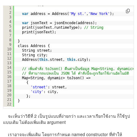
void main(){
1
2
var
address = Address(
'My st.'
,
'New York'
);
3
4
var
jsonText = jsonEncode(address);
5
print(jsonText.runtimeType); 
// String
6
print(jsonText);
7
8
}
9
class Address {
10
String street;
11
String city;
12
Address(
this
.street, 
this
.city);
13
14
// เพิ่มคำสั่ง toJson() คืนค่าเป็นข้อมูล Map<String, dynamic>
15
// ที่สามารถแปลงเป็น JSON ได้ คำสั่งนี้จะถูกเรียกใช้งานอัตโนมัติ
16
Map<String, dynamic> toJson() =>
17
{
18
'street'
: street,
19
'city'
: city,
20
};  
21
}
22
จะเห็นว่าวิธีที่ 2 เป็นรูปแบบที่ง่ายกว่า และเวลาเรียกใช้งาน ก็ใช้รูป
แบบเดิม ไม่ต้องเพิ่มเติม argument
เราอาจจะเพิ่มเติม โดยการกำหนด named constructor ที่ทำให้