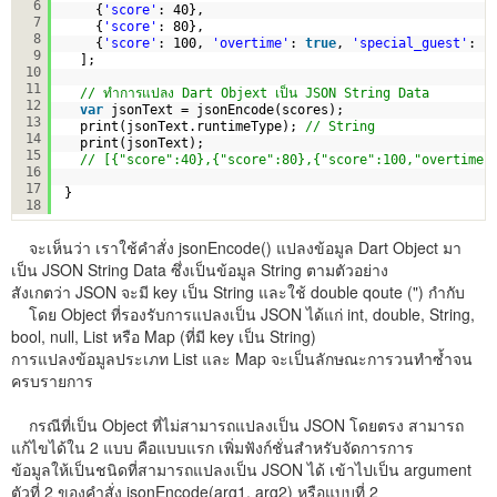
6
{
'score'
: 40},
7
{
'score'
: 80},
8
{
'score'
: 100, 
'overtime'
: 
true
, 
'special_guest'
: 
n
9
];
10
11
// ทำการแปลง Dart Objext เป็น JSON String Data
12
var
jsonText = jsonEncode(scores);
13
print(jsonText.runtimeType); 
// String
14
print(jsonText);
15
// [{"score":40},{"score":80},{"score":100,"overtime"
16
17
}
18
จะเห็นว่า เราใช้คำสั่ง jsonEncode() แปลงข้อมูล Dart Object มา
เป็น JSON String Data ซึ่งเป็นข้อมูล String ตามตัวอย่าง
สังเกตว่า JSON จะมี key เป็น String และใช้ double qoute (") กำกับ
โดย Object ที่รองรับการแปลงเป็น JSON ได้แก่ int, double, String,
bool, null, List หรือ Map (ที่มี key เป็น String)
การแปลงข้อมูลประเภท List และ Map จะเป็นลักษณะการวนทำซ้ำจน
ครบรายการ
กรณีที่เป็น Object ที่ไม่สามารถแปลงเป็น JSON โดยตรง สามารถ
แก้ไขได้ใน 2 แบบ คือแบบแรก เพิ่มฟังก์ชั่นสำหรับจัดการการ
ข้อมูลให้เป็นชนิดที่สามารถแปลงเป็น JSON ได้ เข้าไปเป็น argument
ตัวที่ 2 ของคำสั่ง jsonEncode(arg1, arg2) หรือแบบที่ 2