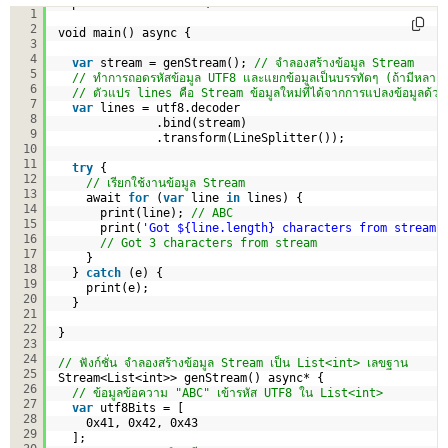
import 
'dart:convert'
;
1
2
void main() async {
3
4
var
stream = genStream(); 
// จำลองสร้างข้อมูล Stream
5
// ทำการถอดรหัสข้อมูล UTF8 และแยกข้อมูลเป็นบรรทัดๆ (ถ้ามีหลาย
6
// ตัวแปร lines คือ Stream ข้อมูลใหม่ที่ได้จากการแปลงข้อมูลด้
7
var
lines = utf8.decoder
8
.bind(stream)
9
.transform(LineSplitter());
10
11
try
{
12
// เรียกใช้งานข้อมูล Stream
13
await 
for
(
var
line 
in
lines) {
14
print(line); 
// ABC
15
print(
'Got ${line.length} characters from stream'
16
// Got 3 characters from stream
17
}
18
} 
catch
(e) {
19
print(e);
20
}
21
22
}
23
24
// ฟังก์ชั่น จำลองสร้างข้อมูล Stream เป็น List<int> เลขฐาน
25
Stream<List<int>> genStream() async* {
26
// ข้อมูลข้อความ "ABC" เข้ารหัส UTF8 ใน List<int>
27
var
utf8Bits = [
28
0x41, 0x42, 0x43
29
];  