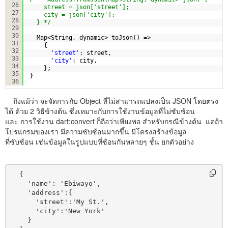
26
street = json['street'];
27
city = json['city'];
28
} */
29
30
Map<String, dynamic> toJson() =>
31
{
32
'street'
: street,
33
'city'
: city,
34
};  
35
}
36
ถึงแม้ว่า จะจัดการกับ Object ที่ไม่สามารถแปลงเป็น JSON โดยตรง
ได้ ด้วย 2 วิธีข้างต้น ซึ่งเหมาะกับการใช้งานข้อมูลที่ไม่ซับซ้อน
และ การใช้งาน dart:convert ก็ถือว่าเพียงพอ สำหรับกรณีข้างต้น แต่ถ้า
โปรแกรมของเรา มีความซับซ้อนมากขึ้น มีโครงสร้างข้อมูล
ที่ซับซ้อน เช่นข้อมูลในรูปแบบที่ซ้อนกันหลายๆ ชั้น ยกตัวอย่าง
  {

    'name': 'Ebiwayo',

    'address':{

      'street':'My St.',

      'city':'New York'

    }
