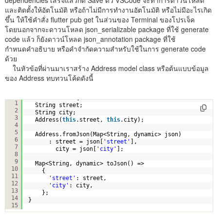
และติดตั้งให้อัตโนมัติ หรือถ้าไม่มีการทำงานอัตโนมัติ หรือไม่มีอะไรเกิด
ขึ้น ให้ใช้คำสั่ง flutter pub get ในส่วนของ Terminal ของโปรเจ็ค
โดยนอกจากจะดาวนโหลด json_serializable package ที่ใช้ generate
code แล้ว ก็ยังดาวน์โหลด json_annotation package ที่ใช้
กำหนดคำอธิบาย หรือคำจำกัดความสำหรับใช้ในการ generate code
ด้วย
ในหัวข้อที่ผ่านมาเราสร้าง Address model class หรือต้นแบบข้อมูล
ของ Address ทบทวนโค้ดดังนี้
class Address {
1
String street;
2
String city;
3
Address(
this
.street, 
this
.city);
4
5
Address.fromJson(Map<String, dynamic> json)
6
: street = json[
'street'
],
7
city = json[
'city'
];
8
9
Map<String, dynamic> toJson() =>
10
{
11
'street'
: street,
12
'city'
: city,
13
};  
14
}
15