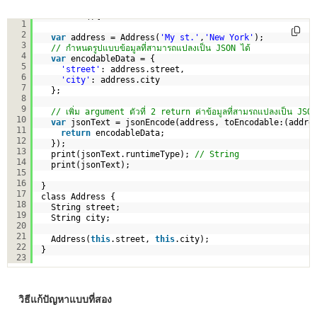
void main(){
1
2
var
address = Address(
'My st.'
,
'New York'
);
3
// กำหนดรูปแบบข้อมูลที่สามารถแปลงเป็น JSON ได้
4
var
encodableData = {
5
'street'
: address.street,
6
'city'
: address.city
7
};
8
9
// เพิ่ม argument ตัวที่ 2 return ค่าข้อมูลที่สามรถแปลงเป็น JSON
10
var
jsonText = jsonEncode(address, toEncodable:(addre
11
return
encodableData;
12
});
13
print(jsonText.runtimeType); 
// String
14
print(jsonText);
15
16
}
17
class Address {
18
String street;
19
String city;
20
21
Address(
this
.street, 
this
.city);
22
}
23
วิธีแก้ปัญหาแบบที่สอง