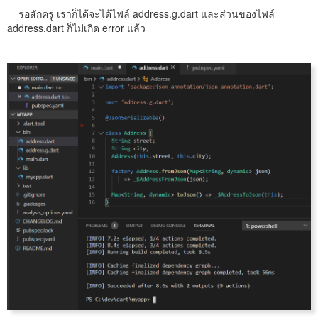
รอสักครู่ เราก็ได้จะได้ไฟล์ address.g.dart และส่วนของไฟล์
address.dart ก็ไม่เกิด error แล้ว