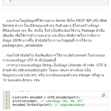
  }
และส่วนใหญ่ข้อมูลที่ใช้งานผ่าน Server ที่เป็น REST API หรือ Web
Service ต่างๆ ก็จะมีลักษณะคล้ายๆ กับตัวอย่าง มีโครงสร้างข้อมูล
ที่ซ้อนกันหลายๆ ชั้น ดังนั้น จึงจำเป็นที่จะต้องใช้งาน Package ตัวอื่น
เพิ่มเติม เพื่อให้การทำงานสะดวก และมีประสิทธิภาพในการจัดการ
ข้อมูล JSON มากขึ้น หัวข้อถัดไป เราจะไปดูต่อที่ การใช้งาน
package:json_serializable
ก่อนไปหัวข้อถัดไป ข้อเพิ่มเติมการใช้งาน dart:convert ในส่วนของ
การแปลงข้อมูล UTF-8 เล็กน้อยดังนี้
เราสามารถแปลงข้อมูล String เป็นข้อมูล Unicode เข้ารหัส UTF-8
ด้วยคำสั่ง utf8.encode(mystr) โดยจะ return ค่ากลับมาเป็น
ข้อมูลประเภท List<int> หรือ อาเรย์ของกลุ่มตัวเลข interger หรือฐาน
10 ของแต่ละอักขระ เช่น
String mystr = 
'ABC'
;
1
2
List<int> encoded = utf8.encode(mystr);
3
print(encoded); 
// แสดงข้อมูล [65, 66, 67]
4
encoded.forEach(print); 
// วนลูปแสดงแต่ละค่า
5