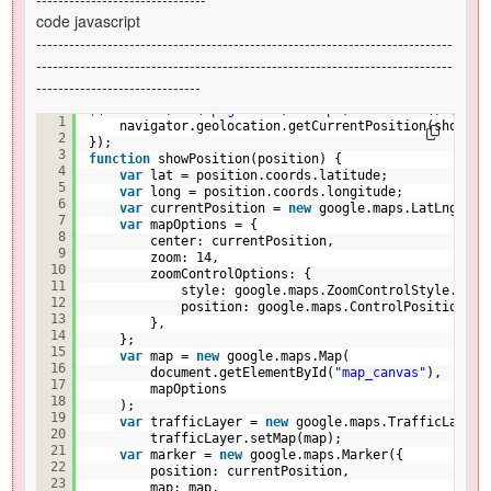
code javascript
----------------------------------------------------------------------------
----------------------------------------------------------------------------
------------------------------
$(document).on(
'pageinit'
, 
"#map"
, 
function
() {
1
navigator.geolocation.getCurrentPosition(showPos
2
});
3
function
showPosition(position) {
4
var
lat = position.coords.latitude;
5
var
long = position.coords.longitude;
6
var
currentPosition = 
new
google.maps.LatLng(lat
7
var
mapOptions = {
8
center: currentPosition,
9
zoom: 14,
10
zoomControlOptions: {
11
style: google.maps.ZoomControlStyle.SMAL
12
position: google.maps.ControlPosition.LE
13
},
14
};
15
var
map = 
new
google.maps.Map(
16
document.getElementById(
"map_canvas"
), 
17
mapOptions
18
);
19
var
trafficLayer = 
new
google.maps.TrafficLayer(
20
trafficLayer.setMap(map);
21
var
marker = 
new
google.maps.Marker({
22
position: currentPosition,
23
map: map,