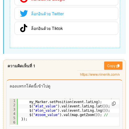
ล็อกอินด้วย Twitter
ล็อกอินด้วย Tiktok
ความคิดเห็นที่ 1
Copy
ลองแทรกโค้ดนี้เข้าไปดู
GGM.event.addListener(map, 
'click'
, 
function
(event) {
1
my_Marker.setPosition(event.latLng);
2
$(
"#lat_value"
).val(event.latLng.lat()); 
3
$(
"#lon_value"
).val(event.latLng.lng());
4
$(
"#zoom_value"
).val(map.getZoom()); 
// 
5
});
6