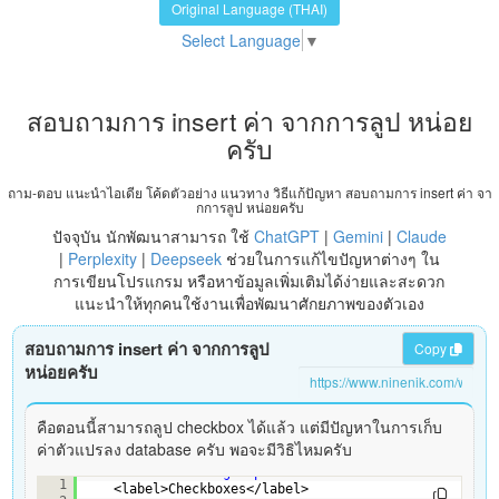
Original Language (THAI)
Select Language
▼
สอบถามการ insert ค่า จากการลูป หน่อย
ครับ
ถาม-ตอบ แนะนำไอเดีย โค้ดตัวอย่าง แนวทาง วิธีแก้ปัญหา สอบถามการ insert ค่า จา
กการลูป หน่อยครับ
ปัจจุบัน นักพัฒนาสามารถ ใช้
ChatGPT
|
Gemini
|
Claude
|
Perplexity
|
Deepseek
ช่วยในการแก้ไขปัญหาต่างๆ ใน
การเขียนโปรแกรม หรือหาข้อมูลเพิ่มเติมได้ง่ายและสะดวก
แนะนำให้ทุกคนใช้งานเพื่อพัฒนาศักยภาพของตัวเอง
สอบถามการ insert ค่า จากการลูป
Copy
หน่อยครับ
คือตอนนี้สามารถลูป checkbox ได้แล้ว แต่มีปัญหาในการเก็บ
ค่าตัวแปรลง database ครับ พอจะมีวิธิไหมครับ
<div 
class
=
"form-group"
>
1
<label>Checkboxes</label>