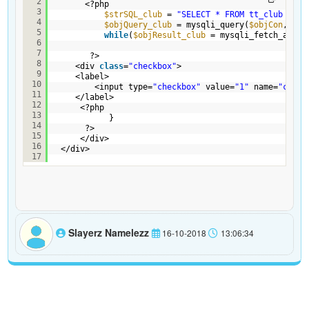
2
<?php
3
$strSQL_club
= 
"SELECT * FROM tt_club WHER
4
$objQuery_club
= mysqli_query(
$objCon
,
$str
5
while
(
$objResult_club
= mysqli_fetch_array
6
7
?>
8
<div 
class
=
"checkbox"
>
9
<label>
10
<input type=
"checkbox"
value=
"1"
name=
"club_
11
</label>
12
<?php 
13
}
14
?>
15
</div>
16
</div>
17
Slayerz Namelezz
16-10-2018
13:06:34