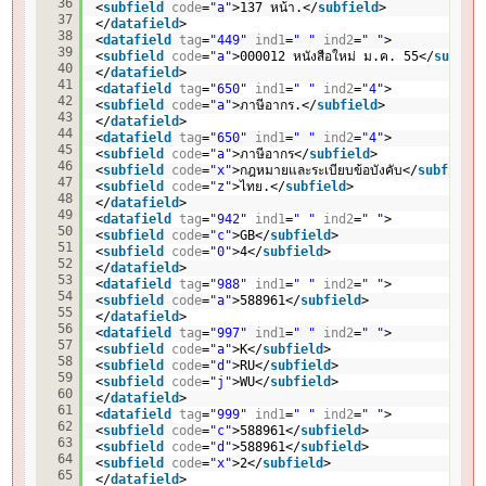
36
<
subfield
code
=
"a"
>137 หน้า.</
subfield
>
37
</
datafield
>
38
<
datafield
tag
=
"449"
ind1
=
" "
ind2
=
" "
>
39
<
subfield
code
=
"a"
>000012 หนังสือใหม่ ม.ค. 55</
subfie
40
</
datafield
>
41
<
datafield
tag
=
"650"
ind1
=
" "
ind2
=
"4"
>
42
<
subfield
code
=
"a"
>ภาษีอากร.</
subfield
>
43
</
datafield
>
44
<
datafield
tag
=
"650"
ind1
=
" "
ind2
=
"4"
>
45
<
subfield
code
=
"a"
>ภาษีอากร</
subfield
>
46
<
subfield
code
=
"x"
>กฎหมายและระเบียบข้อบังคับ</
subfield
47
<
subfield
code
=
"z"
>ไทย.</
subfield
>
48
</
datafield
>
49
<
datafield
tag
=
"942"
ind1
=
" "
ind2
=
" "
>
50
<
subfield
code
=
"c"
>GB</
subfield
>
51
<
subfield
code
=
"0"
>4</
subfield
>
52
</
datafield
>
53
<
datafield
tag
=
"988"
ind1
=
" "
ind2
=
" "
>
54
<
subfield
code
=
"a"
>588961</
subfield
>
55
</
datafield
>
56
<
datafield
tag
=
"997"
ind1
=
" "
ind2
=
" "
>
57
<
subfield
code
=
"a"
>K</
subfield
>
58
<
subfield
code
=
"d"
>RU</
subfield
>
59
<
subfield
code
=
"j"
>WU</
subfield
>
60
</
datafield
>
61
<
datafield
tag
=
"999"
ind1
=
" "
ind2
=
" "
>
62
<
subfield
code
=
"c"
>588961</
subfield
>
63
<
subfield
code
=
"d"
>588961</
subfield
>
64
<
subfield
code
=
"x"
>2</
subfield
>
65
</
datafield
>