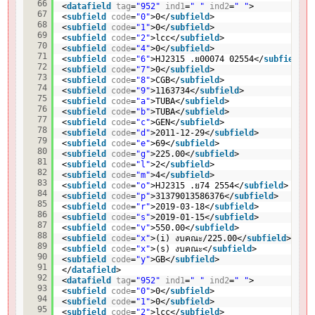
66
<
datafield
tag
=
"952"
ind1
=
" "
ind2
=
" "
>
67
<
subfield
code
=
"0"
>0</
subfield
>
68
<
subfield
code
=
"1"
>0</
subfield
>
69
<
subfield
code
=
"2"
>lcc</
subfield
>
70
<
subfield
code
=
"4"
>0</
subfield
>
71
<
subfield
code
=
"6"
>HJ2315 .ย00074 02554</
subfield
>
72
<
subfield
code
=
"7"
>0</
subfield
>
73
<
subfield
code
=
"8"
>CGB</
subfield
>
74
<
subfield
code
=
"9"
>1163734</
subfield
>
75
<
subfield
code
=
"a"
>TUBA</
subfield
>
76
<
subfield
code
=
"b"
>TUBA</
subfield
>
77
<
subfield
code
=
"c"
>GEN</
subfield
>
78
<
subfield
code
=
"d"
>2011-12-29</
subfield
>
79
<
subfield
code
=
"e"
>69</
subfield
>
80
<
subfield
code
=
"g"
>225.00</
subfield
>
81
<
subfield
code
=
"l"
>2</
subfield
>
82
<
subfield
code
=
"m"
>4</
subfield
>
83
<
subfield
code
=
"o"
>HJ2315 .ย74 2554</
subfield
>
84
<
subfield
code
=
"p"
>31379013586376</
subfield
>
85
<
subfield
code
=
"r"
>2019-03-18</
subfield
>
86
<
subfield
code
=
"s"
>2019-01-15</
subfield
>
87
<
subfield
code
=
"v"
>550.00</
subfield
>
88
<
subfield
code
=
"x"
>(i) งบคณะ/225.00</
subfield
>
89
<
subfield
code
=
"x"
>(s) งบคณะ</
subfield
>
90
<
subfield
code
=
"y"
>GB</
subfield
>
91
</
datafield
>
92
<
datafield
tag
=
"952"
ind1
=
" "
ind2
=
" "
>
93
<
subfield
code
=
"0"
>0</
subfield
>
94
<
subfield
code
=
"1"
>0</
subfield
>
95
<
subfield
code
=
"2"
>lcc</
subfield
>