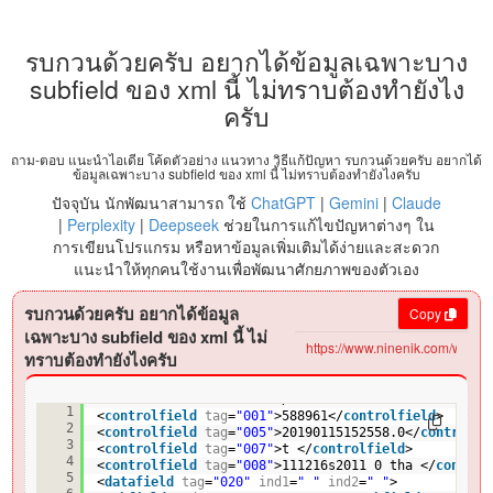
รบกวนด้วยครับ อยากได้ข้อมูลเฉพาะบาง
subfield ของ xml นี้ ไม่ทราบต้องทำยังไง
ครับ
ถาม-ตอบ แนะนำไอเดีย โค้ดตัวอย่าง แนวทาง วิธีแก้ปัญหา รบกวนด้วยครับ อยากได้
ข้อมูลเฉพาะบาง subfield ของ xml นี้ ไม่ทราบต้องทำยังไงครับ
ปัจจุบัน นักพัฒนาสามารถ ใช้
ChatGPT
|
Gemini
|
Claude
|
Perplexity
|
Deepseek
ช่วยในการแก้ไขปัญหาต่างๆ ใน
การเขียนโปรแกรม หรือหาข้อมูลเพิ่มเติมได้ง่ายและสะดวก
แนะนำให้ทุกคนใช้งานเพื่อพัฒนาศักยภาพของตัวเอง
รบกวนด้วยครับ อยากได้ข้อมูล
Copy
เฉพาะบาง subfield ของ xml นี้ ไม่
ทราบต้องทำยังไงครับ
<
leader
> nam a22 a 4500</
leader
>
1
<
controlfield
tag
=
"001"
>588961</
controlfield
>
2
<
controlfield
tag
=
"005"
>20190115152558.0</
controlfi
3
<
controlfield
tag
=
"007"
>t </
controlfield
>
4
<
controlfield
tag
=
"008"
>111216s2011 0 tha </
control
5
<
datafield
tag
=
"020"
ind1
=
" "
ind2
=
" "
>