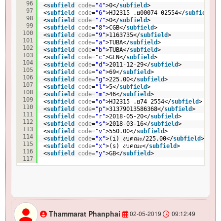
96
<
subfield
code
=
"4"
>0</
subfield
>
97
<
subfield
code
=
"6"
>HJ2315 .ย00074 02554</
subfield
>
98
<
subfield
code
=
"7"
>0</
subfield
>
99
<
subfield
code
=
"8"
>CGB</
subfield
>
100
<
subfield
code
=
"9"
>1163735</
subfield
>
101
<
subfield
code
=
"a"
>TUBA</
subfield
>
102
<
subfield
code
=
"b"
>TUBA</
subfield
>
103
<
subfield
code
=
"c"
>GEN</
subfield
>
104
<
subfield
code
=
"d"
>2011-12-29</
subfield
>
105
<
subfield
code
=
"e"
>69</
subfield
>
106
<
subfield
code
=
"g"
>225.00</
subfield
>
107
<
subfield
code
=
"l"
>5</
subfield
>
108
<
subfield
code
=
"m"
>46</
subfield
>
109
<
subfield
code
=
"o"
>HJ2315 .ย74 2554</
subfield
>
110
<
subfield
code
=
"p"
>31379013586368</
subfield
>
111
<
subfield
code
=
"r"
>2018-05-20</
subfield
>
112
<
subfield
code
=
"s"
>2018-03-16</
subfield
>
113
<
subfield
code
=
"v"
>550.00</
subfield
>
114
<
subfield
code
=
"x"
>(i) งบคณะ/225.00</
subfield
>
115
<
subfield
code
=
"x"
>(s) งบคณะ</
subfield
>
116
<
subfield
code
=
"y"
>GB</
subfield
>
117
Thammarat Phanphai
02-05-2019
09:12:49