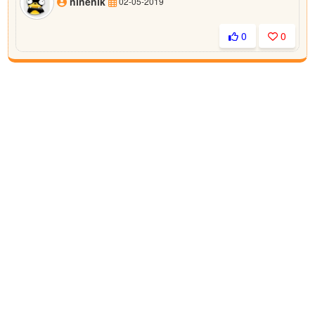
ninenik
02-05-2019
0
0