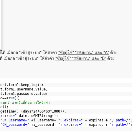
ได้
เมื่อกด "เข้าสู่ระบบ" ให้จำค่า
"ชื่อผู้ใช้" "รหัสผ่าน" และ "A"
ด้วย
ด้
เมื่อกด "เข้าสู่ระบบ" ให้จำค่า
"ชื่อผู้ใช้" "รหัสผ่าน" และ "B"
ด้วย
ript"
>
ment.form1.keep_login;
nt.form1.username.value;
nt.form1.password.value;
ed==
true
){
หนดจำนวนวันที่ต้องการให้จำค่า
te();
.getTime() (days*24*60*60*1000));
expires="
+date.toGMTString();
 
"CK_username="
+i_username+ 
"; expires="
+ expires + 
"; path=/"
 
"CK_password="
+i_password+ 
"; expires="
+ expires + 
"; path=/"