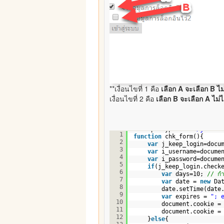
**เงื่อนไขที่ 1 คือ
เลือก A จะเลือก B ไม่
เงื่อนไขที่ 2 คือ
เลือก B จะเลือก A ไม่ไ
<script type=
"text/javasc
1
function
chk_form(){
2
var
j_keep_login=docu
3
var
i_username=docume
4
var
i_password=docume
5
if
(j_keep_login.check
6
var
days=10; 
// กำ
7
var
date = 
new
Da
8
date.setTime(date
9
var
expires = 
"; 
10
document.cookie =
11
document.cookie =
12
}
else
{