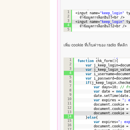
<br />
1
<input name=
"keep_login"
t
2
จำ้ข้อมูลการล็อกอินไว้<br />
3
<input name=
"keep_login"
t
4
จำ้ข้อมูลการล็อกอินไว้2<br />
5
เพิ่ม cookie ที่เก็บค่าของ radio ที่คลิก
<script type=
"text/javasc
1
function
chk_form(){
2
var
j_keep_login=docu
3
var
j_keep_login_valu
4
var
i_username=docume
5
var
i_password=docume
6
if
(j_keep_login.check
7
var
days=10; 
// กำ
8
var
date = 
new
Da
9
date.setTime(date
10
var
expires = 
"; 
11
document.cookie =
12
document.cookie =
13
document.cookie =
14
}
else
{
15
var
expires=
"; ex
16
document.cookie =
17