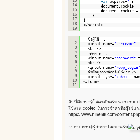
13
var
expires=
""
;
14
document.cookie =
15
document.cookie =
16
}
17
}
18
</script>
19
<form id=
"form1"
name=
"fo
1
ชื่อผู้ใช้  :
2
<input name=
"username"
3
<br />
4
รห้สผ่าน  :
5
<input name=
"password"
6
<br />
7
<input name=
"keep_login
8
จำ้ข้อมูลการล็อกอินไว้<br />
9
<input type=
"submit"
na
10
</form>
11
อันนี้คือกระทู้โค้ดหลักครับ พยายามแ
ใช้งาน cookie ในการจำค่าชื่อผู้ใฃ้แ
https://www.ninenik.com/content.ph
รบกวนท่านผู้รู้ช่วยหน่อยนะครับ