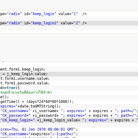
ype=
"radio"
id=
"keep_login"
value=
"1"
/>
ype=
"radio"
id=
"keep_login2"
value=
"2"
/>
ript"
>
ment.form1.keep_login;
e = j_keep_login.value;
nt.form1.username.value;
nt.form1.password.value;
ed==
true
){
หนดจำนวนวันที่ต้องการให้จำค่า
te();
.getTime() + (days*24*60*60*1000));
expires="
+date.toGMTString();
 
"CK_username="
+i_username+ 
"; expires="
+ expires + 
"; path=/"
 
"CK_password="
+i_password+ 
"; expires="
+ expires + 
"; path=/"
 
"CK_keep_login="
+j_keep_login_value+ 
"; expires="
+ expires + 
pires=Thu, 01 Jan 1970 00:00:01 GMT"
;
 
"CK_username="
+expires+
";-1;path=/"
;