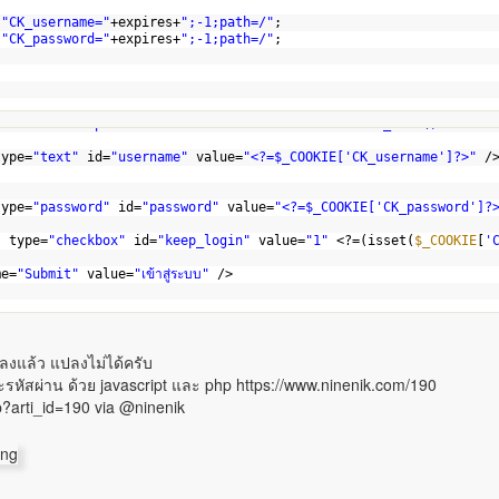
 
"CK_username="
+expires+
";-1;path=/"
;
 
"CK_password="
+expires+
";-1;path=/"
;      
rm1"
method=
"post"
action=
""
onsubmit=
"return chk_form()"
>
type=
"text"
id=
"username"
value=
"<?=$_COOKIE['CK_username']?>"
/
type=
"password"
id=
"password"
value=
"<?=$_COOKIE['CK_password']?
"
type=
"checkbox"
id=
"keep_login"
value=
"1"
<?=(isset(
$_COOKIE
[
'
me=
"Submit"
value=
"เข้าสู่ระบบ"
/>
ปลงแล้ว แปลงไม่ได้ครับ
ละรหัสผ่าน ด้วย javascript และ php https://www.ninenik.com/190
p?arti_id=190 via @ninenik