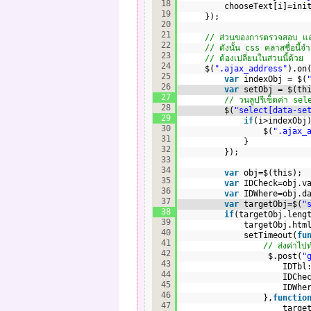
18
chooseText[i]=ini
19
});
20
21
// ส่วนของการตรวจสอบ และ
22
// ดังนั้น css คลาสชื่อนี้จำเ
23
// ต้องเปลี่ยนในส่วนนี้ด้วย
24
$(
".ajax_address"
).on
25
var
indexObj = $(
26
var
setObj = $(th
27
// วนลูปรีเซ็ตค่า sel
28
$(
"select[data-se
29
if
(i>indexObj
30
$(
".ajax_
31
}
32
});
33
34
var
obj=$(this); 
35
var
IDCheck=obj.v
36
var
IDWhere=obj.d
37
var
targetObj=$(
"
38
if
(targetObj.leng
39
targetObj.htm
40
setTimeout(
fu
41
// ส่งค่าไป
42
$.post(
"
43
IDTbl
44
IDChe
45
IDWhe
46
},
functio
47
targe