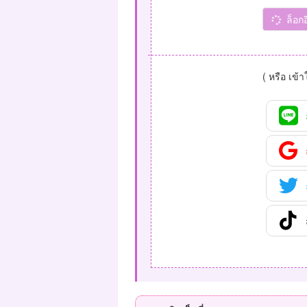
ล็อก
( หรือ เข้