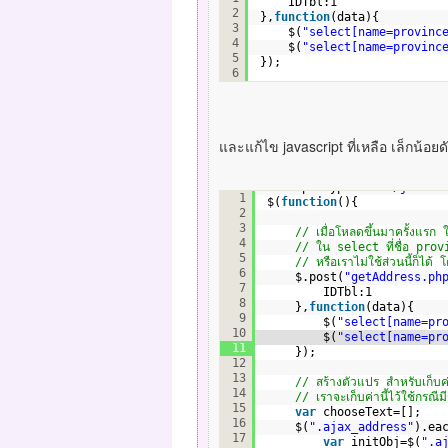
IDTbl:1
2
},
function
(data){
3
$(
"select[name=provinc
4
$(
"select[name=provinc
5
});
6
และแก้ไข javascript ที่เหลือ เล็กน้อยดัง
<script type=
"text/javasc
1
$(
function
(){
2
3
// เมื่อโหลดขึ้นมาครั้งแรก
4
// ใน select ที่ชื่อ pro
5
// หรือเราไม่ใช้ส่วนนี้ก็ได
6
$.post(
"getAddress.ph
7
IDTbl:1
8
},
function
(data){
9
$(
"select[name=pr
10
$(
"select[name=pr
11
});
12
13
// สร้างตัวแปร สำหรับเก็บค
14
// เราจะเก็บค่านี้ไว้ใช้กรณี
15
var
chooseText=[];
16
$(
".ajax_address"
).ea
17
var
initObj=$(
".a