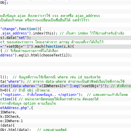
tObj;
ดึงข้อมูล ajax สังเกตว่าเราใช้ css คลาสชื่อ ajax_address
ป็นต้องกำหนด หรือเราจะเปลี่ยนเป็นชื่ออื่นก็ได้ แต่จำไว้ว่า
(
"change"
,
function
(){
".ajax_address"
).index(this); 
// เก็บค่า index ไว้ใช้งานสำหรับอ้างอิง
is).data(
"set"
);
ect ของแต่ละรายการ โดยเอาค่าจาก array ด้านบนที่เราได้เก็บไว้
t='"
+setObj+
"']"
).each(
function
(i,k){
){ 
// รีเซ็ตค่าของรายการที่ไม่ได้เลือก
address"
).eq(i).html(chooseText[i]);
       
al();  
// ข้อมูลที่เราจะใช้เช็คกรณี where เช่น id ของจังหวัด
ata(
"where"
); 
// ค่าจาก data-where ค่าน่าจะเป็นตัวฟิลด์เงื่อนไขที่เราจะใช้
select[data-where='"
+(IDWhere+1)+
"']:eq("
+setObj+
")"
); 
// ตัวที่เรา
th>0){ 
// ถ้ามี obj เป้าหมาย
l(
"<option>.. กำลังโหลดข้อมูล.. </option>"
);  
// แสดงสถานะกำลังโหลด 
nction
(){ 
// หน่วงเวลานิดหน่อยให้เห็นการทำงาน ตัดเออกได้
ทำการดึงข้อมูล option ตามเงื่อนไข
getAddress.php"
,{
:IDWhere,
ck:IDCheck,
re:IDWhere-1
n
(data){
tObj.html(data);   
// แสดงค่าผลลัพธ์