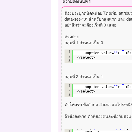
ความคิดเห็นที่ 1
ต้องประยุกตนิดหน่อย โดยเพิ่ม attribut
data-set="0" สำหรับกลุ่มแรก และ dat
อย่าลืมว่าจะต้องเริ่มที่ 0 เสมอ
ตัวอย่าง
กลุ่มที่ 1 กำหนดเป็น 0
<select name=
"province_nam
1
<option value=
""
>-- เลื
2
</select>
3
กลุ่มที่ 2 กำหนดเป็น 1
<select name=
"province_nam
1
<option value=
""
>-- เลื
2
</select>
3
ทำให้ครบ ทั้งตำบล อำเภอ แลไปรษณีย
ถ้าชื่อจังหวัด ตัวที่สองคนละชื่อกับตัว
$.post(
"getAddress.php"
,{
1