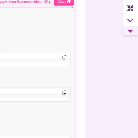
Copy
input-sm"
>
 input-sm"
>