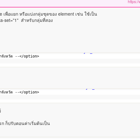
e เพื่อแยก หรือแบ่งกลุ่มชุดของ element เช่น ใช้เป็น
a-set="1" สำหรับกลุ่มที่สอง
e"
data-where=
"2"
data-set=
"0"
class
=
"ajax_address form-control 
อกจังหวัด --</option>
e2"
data-where=
"2"
data-set=
"1"
class
=
"ajax_address form-control
อกจังหวัด --</option>
์
แรก ก็ปรับตอนค่าเริ่มต้นเป็น