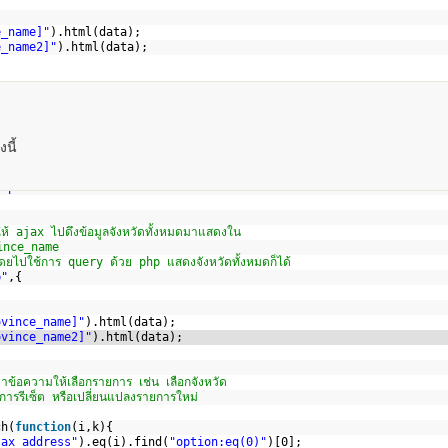
e_name]"
).html(data);    
e_name2]"
).html(data);    
นี้
ript"
>
 ให้ ajax ไปดึงข้อมูลจังหวัดทั้งหมดมาแสดงใน
vince_name 
้ โดยไปใช้การ query ด้วย php แสดงจังหวัดทั้งหมดก็ได้
p"
,{
ovince_name]"
).html(data);    
ovince_name2]"
).html(data);    
่าข้อความให้เลือกรายการ เช่น เลือกจังหวัด
มีการรีเซ็ต หรือเปลี่ยนแปลงรายการใหม่
ch(
function
(i,k){
jax_address"
).eq(i).find(
"option:eq(0)"
)[0];