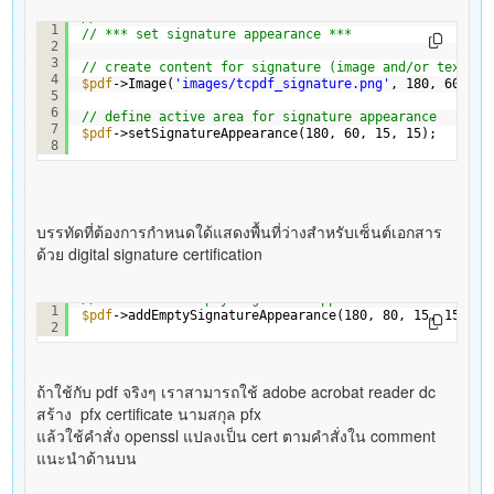
// - - - - - - - - - - - - - - - - - - - - - - - - - 
1
// *** set signature appearance ***
2
3
// create content for signature (image and/or text)
4
$pdf
->Image(
'images/tcpdf_signature.png'
, 180, 60, 15
5
6
// define active area for signature appearance
7
$pdf
->setSignatureAppearance(180, 60, 15, 15);
8
บรรทัดที่ต้องการกำหนดใด้แสดงพื้นที่ว่างสำหรับเซ็นต์เอกสาร
ด้วย digital signature certification
// *** set an empty signature appearance ***
1
$pdf
->addEmptySignatureAppearance(180, 80, 15, 15);
2
ถ้าใช้กับ pdf จริงๆ เราสามารถใช้ adobe acrobat reader dc
สร้าง pfx certificate นามสกุล pfx
แล้วใช้คำสั่ง openssl แปลงเป็น cert ตามคำสั่งใน comment
แนะนำด้านบน