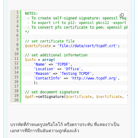
/*
1
NOTES:
2
- To create self-signed signature: openssl req -x50
3
- To export crt to p12: openssl pkcs12 -export -in 
4
- To convert pfx certificate to pem: openssl pkcs12
5
*/
6
7
// set certificate file
8
$certificate
= 
'
file://data/cert/tcpdf.crt
'
;
9
10
// set additional information
11
$info
= 
array
(
12
'Name'
=> 
'TCPDF'
,
13
'Location'
=> 
'Office'
,
14
'Reason'
=> 
'Testing TCPDF'
,
15
'ContactInfo'
=> 
'
http://www.tcpdf.org
'
,
16
);
17
18
// set document signature
19
$pdf
->setSignature(
$certificate
, 
$certificate
, 
'tcpd
20
บรรทัดที่กำหนดรูปหรือโลโก้ หรือตราประทับ ที่แสดงว่าเป็น
เอกสารที่มีการยืนยันความถูกต้องแล้ว