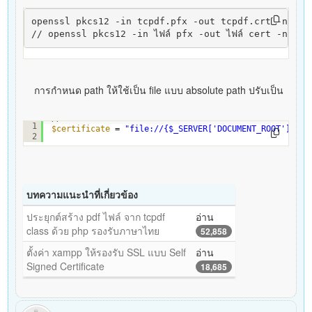
openssl pkcs12 -in tcpdf.pfx -out tcpdf.crt -nodes

// openssl pkcs12 -in ไฟล์ pfx -out ไฟล์ cert -nodes
การกำหนด path ให้ใช้เป็น file แบบ absolute path ปรับเป็น
// set certificate file
1
$certificate
= 
"
file://
{$_SERVER['DOCUMENT_ROOT']}/pa
2
บทความแนะนำที่เกี่ยวข้อง
ประยุกต์สร้าง pdf ไฟล์ จาก tcpdf
อ่าน
class ด้วย php รองรับภาษาไทย
52,858
ตั้งค่า xampp ให้รองรับ SSL แบบ Self
อ่าน
Signed Certificate
18,685