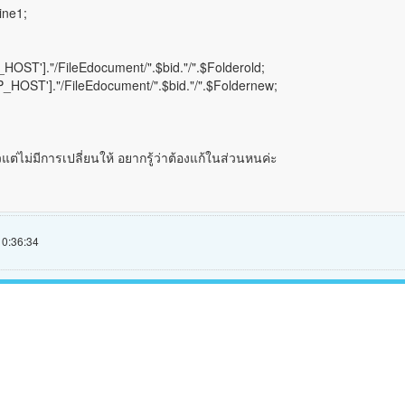
ine1;
_HOST']."/FileEdocument/".$bid."/".$Folderold;
_HOST']."/FileEdocument/".$bid."/".$Foldernew;
้วแต่ไม่มีการเปลี่ยนให้ อยากรู้ว่าต้องแก้ในส่วนหนค่ะ
10:36:34