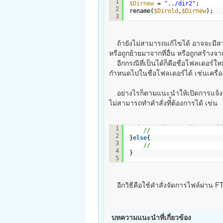
1
$Dirnew
= 
"../dir2"
; 
2
rename(
$Dirold
,
$Dirnew
);
3
ถ้ายังไม่สามารถแก้ไขได้ อาจจะมีสาเ
หรือถูกย้ายมาจากที่อื่น หรือถูกสร้าง
อีกกรณีที่เป็นได้ก็คือชื่อโฟลเดอร์ให
กำหนดไปในชื่อโฟลเดอร์ได้ เช่นเครื่อง
อย่างไรก็ตามแนะนำให้เปิดการแจ้ง er
ไม่สามารถทำคำสั่งที่้ต้องการได้ เข่น
if
(rename(
$Dirold
,
$Dirnew
)
1
//
2
}
else
{
3
//
4
}
5
อีกวิธีคือใช้คำสั่งจัดการไฟล์ผ่าน FTP
บทความแนะนำที่เกี่ยวข้อง