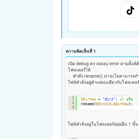
ความคิดเห็นที่ 1
เปิด debug ตรวจสอบ error ตามลิ้งค์ด
โฟลเดอร์ได้
คำสั่ง rename() น่าจะไม่สามารถกำหน
ไฟล์คำสั่งอยู่ตำแหน่งเดียวกับโฟลเด
$Dirold
= 
"dir1"
; 
// หรือ "
1
$Dirnew
= 
"dir2"
; 
// หรือ "
2
rename(
$Dirold
,
$Dirnew
);
3
ไฟล์คำสั่งอยู่ในโฟลเดอร์ย่อยอื่น 1 ขั้น
$Dirold
= 
"../dir1"
; 