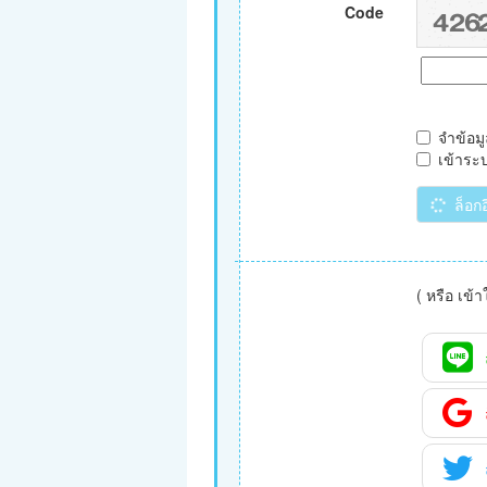
Code
จำข้อม
เข้าระ
ล็อก
( หรือ เข้