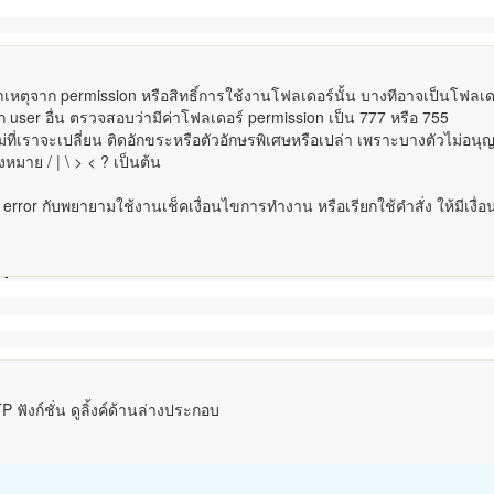
หตุจาก permission หรือสิทธิ์การใช้งานโฟลเดอร์นั้น บางทีอาจเป็นโฟลเดอ
จาก user อื่น ตรวจสอบว่ามีค่าโฟลเดอร์ permission เป็น 777 หรือ 755
ม่ที่เราจะเปลี่ยน ติดอักขระหรือตัวอักษรพิเศษหรือเปล่า เพราะบางตัวไม่อนุ
หมาย / | \ > < ? เป็นต้น
ror กับพยายามใช้งานเช็คเงื่อนไขการทำงาน หรือเรียกใช้คำสั่ง ให้มีเงื่
){
 ฟังก์ชั่น ดูลิ้งค์ด้านล่างประกอบ