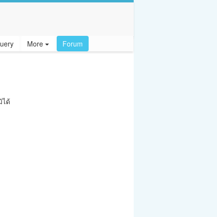
uery
More
Forum
ิได้