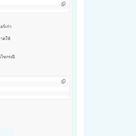
ร์เก่า
ญาตให้
อนไขกรณี