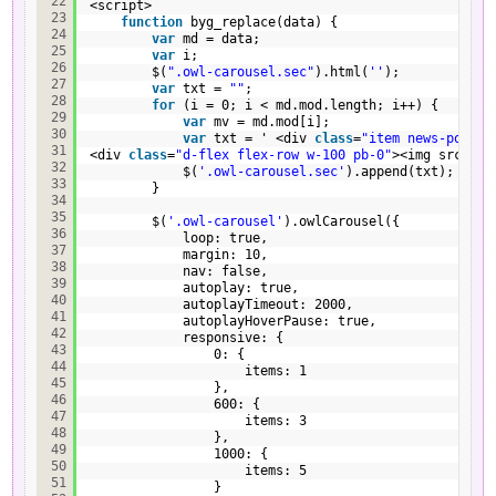
22
<script>
23
function
byg_replace(data) {
24
var
md = data;
25
var
i;
26
$(
".owl-carousel.sec"
).html(
''
);
27
var
txt = 
""
;
28
for
(i = 0; i < md.mod.length; i++) {
29
var
mv = md.mod[i];
30
var
txt = ' <div 
class
=
"item news-post s
31
<div 
class
=
"d-flex flex-row w-100 pb-0"
><img src=
"' 
32
$(
'.owl-carousel.sec'
).append(txt);
33
}
34
35
$(
'.owl-carousel'
).owlCarousel({
36
loop: true,
37
margin: 10,
38
nav: false,
39
autoplay: true,
40
autoplayTimeout: 2000,
41
autoplayHoverPause: true,
42
responsive: {
43
0: {
44
items: 1
45
},
46
600: {
47
items: 3
48
},
49
1000: {
50
items: 5
51
}