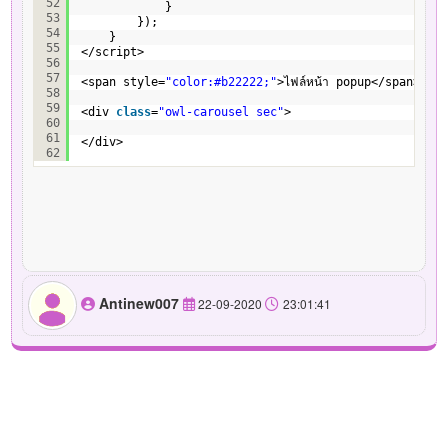
52
}
53
});
54
}
55
</script>
56
57
<span style=
"color:#b22222;"
>ไฟล์หน้า popup</span>
58
59
<div 
class
=
"owl-carousel sec"
>
60
61
</div>
62
Antinew007
22-09-2020
23:01:41