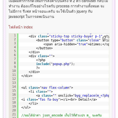
เมื่อผมทำการกดให้มีการส่งค่าเป็นครั้ง ที่ 2 ตัว carousel กลับไม่
ทำงาน ต้องเเก้ไขอย่างไรครับ process การทำงานทั้งหมด จะ
ไม่มีการ รีเฟส หน้าจอนะครับ จะใช้เป็นตัว jquery กับ
javascript ในการดพเนินงาน
ไฟล์หน้า index
<div id=
"divBuy"
class
=
"hide fadeInRight "
>  
1
<div 
class
=
"sticky-top sticky-buyer p-1"
style=
"
2
<button type=
"button"
class
=
"close"
aria-lab
3
<span aria-hidden=
"true"
>&times;</span>
4
</button> 
5
</div> 
6
<div 
class
=
""
> 
7
<?php
8
include
(
"popup.php"
);
9
?>
10
</div> 
11
</div>
12
13
14
<ul 
class
=
"nav flex-column"
>
15
<li 
class
=
""
> 
16
<a 
class
=
""
onclick=
"byg_replace(m_<?php ech
17
<i 
class
=
"fas fa-buy"
></i><br> Detail</a>
18
</li>
19
</ul>
20
21
//ผมได้นำค่า json_encode เก็บไว้ที่ตัวเเปร m_ นะครับ