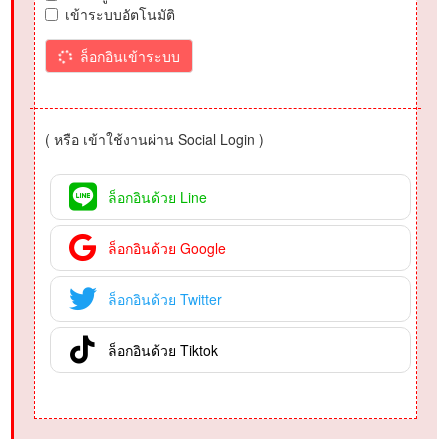
เข้าระบบอัตโนมัติ
ล็อกอินเข้าระบบ
( หรือ เข้าใช้งานผ่าน Social Login )
ล็อกอินด้วย Line
ล็อกอินด้วย Google
ล็อกอินด้วย Twitter
ล็อกอินด้วย Tiktok