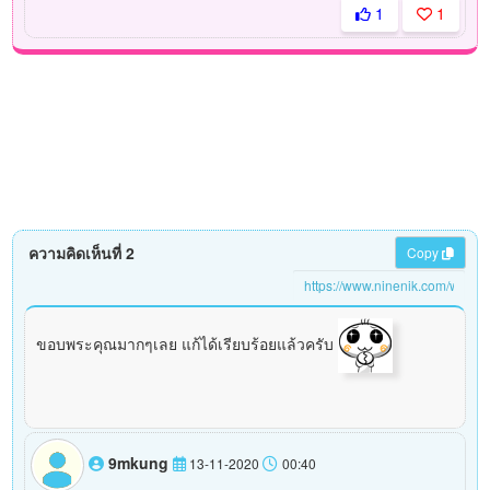
1
1
ความคิดเห็นที่ 2
Copy
ขอบพระคุณมากๆเลย แก้ได้เรียบร้อยแล้วครับ
9mkung
13-11-2020
00:40