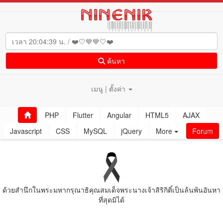
ค้นหา
เมนู | ตั้งค่า
PHP
Flutter
Angular
HTML5
AJAX
Javascript
CSS
MySQL
jQuery
More
Forum
ด้วยสํานึกในพระมหากรุณาธิคุณสมเด็จพระนางเจ้าสิริกิติ์เป็นล้นพ้นอันหา
ที่สุดมิได้